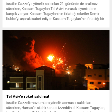
İsrail’in Gazze’ye yönelik saldırıları 21. gününde de aralıksız
sürerken, Kassam Tugayları Tel Aviv’i vurarak siyonistlere
karşılık veriyor. Kassam Tugayları’nın fırlattığı roketler Demir
Kubbe’yi aşarak isabet ediyor. Kassam Tugayları’nın fırlattığı bir
roketin Tel Aviv’de vurduğu binaya ait görüntü gündem oldu.
Edinilen bilgiye göre, roketli saldırıda 3 kişi yaralandı.
Tel Aviv’e roket saldırısı!
İsrail’in Gazzeli mazlumlara yönelik acımasız saldırıları
sürerken, Hamas’ın silahlı kanadı İzzeddin el-Kassam Tugayları,