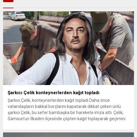
Şarkıcı Çelik konteynerlerden kağıt topladı
Şarkıcı Çelik, konteynerlerden kağıt topladı Daha önce
vatandaşların bakkal borçlarını kapatarak dikkat çeken ünlü
şarkıcı Çelik, bu sefer bambaşka bir harekete imza attı. Çelik,
Samsun’un İlkadım ilçesinde çöpten kağıt toplayarak geçimini
sağlayan Serpil Hanım’a destek oldu. Çelik, sokaklardaki
konteynerlerden kağıt topladı. Ünlü şarkıcı Çelik, Samsun’un