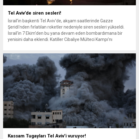
Tel Aviv’de siren sesleri!
İsrail’in başkenti Tel Aviv’de, akşam saatlerinde Gazze
Şeridi’nden fırlatılan roketler nedeniyle siren sesleri yükseldi.
İsrail’in 7 Ekim’den bu yana devam eden bombardımana bir
yenisini daha eklendi. Katiller Cibaliye Mülteci Kampı’nı
bombalayarak sivilleri hedef aldı. İsrail’in katliamına Kassam
Tugayları tarafından roketle karşılık verildi. İsrail’in başkenti Tel
Aviv’de roket atışları sebebiyle siren...
Kassam Tugayları Tel Aviv’i vuruyor!