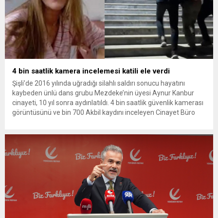
4 bin saatlik kamera incelemesi katili ele verdi
Şişli’de 2016 yılında uğradığı silahlı saldırı sonucu hayatını
kaybeden ünlü dans grubu Mezdeke’nin üyesi Aynur Kanbur
cinayeti, 10 yıl sonra aydınlatıldı. 4 bin saatlik güvenlik kamerası
görüntüsünü ve bin 700 Akbil kaydını inceleyen Cinayet Büro
ekipleri, cinayeti işlediğini itiraf eden maktulün akrabası Bülent
G. ile azmettirici olduğu öne sürülen 2...