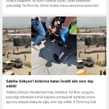
İsrail’in başkenti Tel Aviv’i roketle vurdu. Siren seslerinin
yükseldiği Tel Aviv’de, Demir Kubbe hava savunma sistemleri
devreye girerek, roketlere karşılık verdi. Sivil katliamına tepki!
İzzeddin el-Kassam Tugayları tarafından yapılan açıklamada,
saldırının sivillere yönelik katliamlara tepki olarak düzenlendiği...
Sabiha Gökçen’i birbirine katan İsrailli aile sınır dışı
edildi!
Sabiha Gökçen Havalimanı’nda, İstanbul-Tel Aviv uçuşunu
kaçırdığı sebebiyle körük kapısını zorlayarak açtıktan sonra
aprona atlayan baba ile oğlu, sınır dışı edildi. 4 Temmuz Salı
günü Sabiha Gökçen Havalimanı’nda meydana gelen olayda,