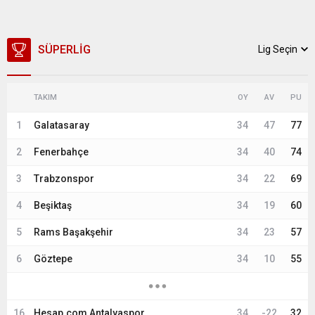
SÜPERLIG
Lig Seçin
TAKIM
OY
AV
PU
1
Galatasaray
34
47
77
2
Fenerbahçe
34
40
74
3
Trabzonspor
34
22
69
4
Beşiktaş
34
19
60
5
Rams Başakşehir
34
23
57
6
Göztepe
34
10
55
16
Hesap.com Antalyaspor
34
-22
32