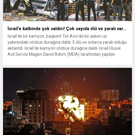
İsrail’e kalbinde şok saldırı! Çok sayıda ölü ve yaralı var…
İsrail’de bir kamyon, başkent Tel-Aviv’de bir askeri üs
yakınındaki otobüs durağına daldı. 5 ölü ve onlarca yaralı olduğu
aktarıldı. İsrail’de kamyon otobüs durağına daldı. İsrail Ulusal
Acil Servisi Magen David Adom (MDA) tarafından yapılan
açıklamaya göre, başkent Tel Aviv’deki Glilot Askeri Üs
yakınlarında bulunan otobüs durağında yaşanan olayda 5 ölü...