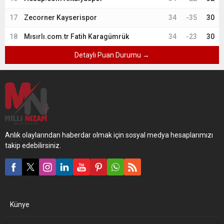
17
Zecorner Kayserispor
34
-35
30
18
Mısırlı.com.tr Fatih Karagümrük
34
-23
30
Detaylı Puan Durumu →
Anlık olaylarından haberdar olmak için sosyal medya hesaplarımızı
takip edebilirsiniz.
Künye