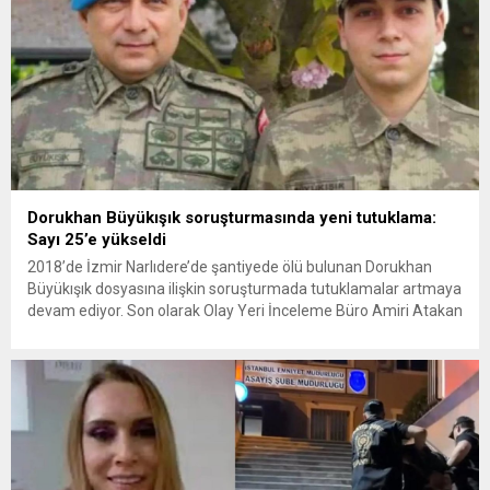
Dorukhan Büyükışık soruşturmasında yeni tutuklama:
Sayı 25’e yükseldi
2018’de İzmir Narlıdere’de şantiyede ölü bulunan Dorukhan
Büyükışık dosyasına ilişkin soruşturmada tutuklamalar artmaya
devam ediyor. Son olarak Olay Yeri İnceleme Büro Amiri Atakan
Kaçar’ın da tutuklanmasıyla dosyadaki tutuklu sayısı 25’e
yükseldi. İzmir’in Narlıdere ilçesinde 2018 yılında şantiyede ölü
bulunan Dorukhan Büyükışık’a ilişkin yeniden açılan
soruşturmada tutuklamalar genişliyor. Son olarak dönemin...