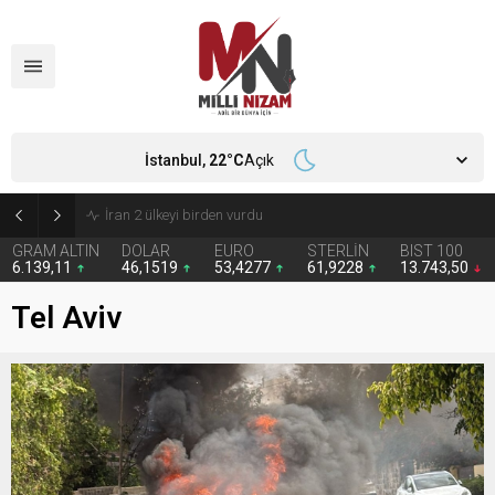
İstanbul,
22
°C
Açık
İran 2 ülkeyi birden vurdu
GRAM ALTIN
DOLAR
EURO
STERLİN
BIST 100
6.139,11
46,1519
53,4277
61,9228
13.743,50
Tel Aviv