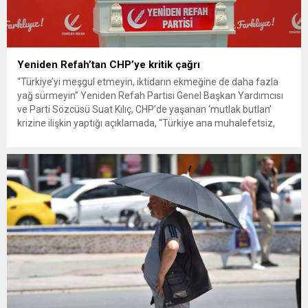
Yeniden Refah’tan CHP’ye kritik çağrı
“Türkiye’yi meşgul etmeyin, iktidarın ekmeğine de daha fazla
yağ sürmeyin” Yeniden Refah Partisi Genel Başkan Yardımcısı
ve Parti Sözcüsü Suat Kılıç, CHP’de yaşanan ‘mutlak butlan’
krizine ilişkin yaptığı açıklamada, “Türkiye ana muhalefetsiz,
ana muhalefet gündemsiz kalmamalıdır. Bir an önce anlaşın,
kurultay kararı alın, sorunun kaynağı değil, çözümün adresi
olun. Türkiye’yi...