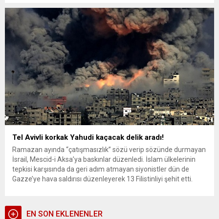
İstanbul-Tel Aviv seferini yapan yolcu uçağının, saat 13.10’da
yolcu alımını sona erdirmesinin ardından uçağa biniş işlemlerini
kaçıran 5 kişilik...
Tel Avivli korkak Yahudi kaçacak delik aradı!
Ramazan ayında “çatışmasızlık” sözü verip sözünde durmayan
İsrail, Mescid-i Aksa’ya baskınlar düzenledi. İslam ülkelerinin
tepkisi karşısında da geri adım atmayan siyonistler dün de
Gazze’ye hava saldırısı düzenleyerek 13 Filistinliyi şehit etti.
Filistinli Müslümanlar İsrail’in saldırılarına misilleme olarak
Telaviv’i vurdu. Kaçacak delik aradılar! Telaviv’deki Yahudilerin
bombardıman esnasında yaşadıkları korku kamera
EN SON EKLENENLER
görüntülerine...