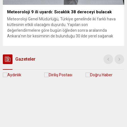
Meteoroloji 9 ili uyardı: Sıcaklık 38 dereceyi bulacak
Meteoroloji Genel Müdürlüğü, Türkiye genelinde iki farklı hava
kütlesinin etkili olacağını duyurdu. Yapılan son
değerlendirmelere göre bugün öğleden sonra aralarında
Ankara’nın bir kesiminin de bulunduğu 30 ilde yerel sağanak
yağış geçişleri beklenirken; Ege ve Güneydoğu Anadolu
bölgelerindeki 9 ilde ise hava sıcaklıkları mevsim normallerinin
üzerine çıkarak yaz değerlerine ulaşacak. Ayrıca...
Gazeteler