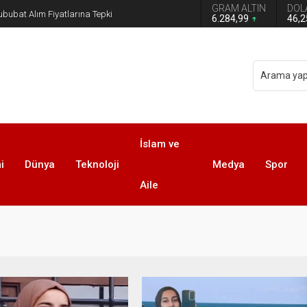
GRAM ALTIN
DOL
n grup başkanvekilliği düştü
6.284,99
46,
İslam ve
i
Dünya
Teknoloji
Medya
Spor
Aile