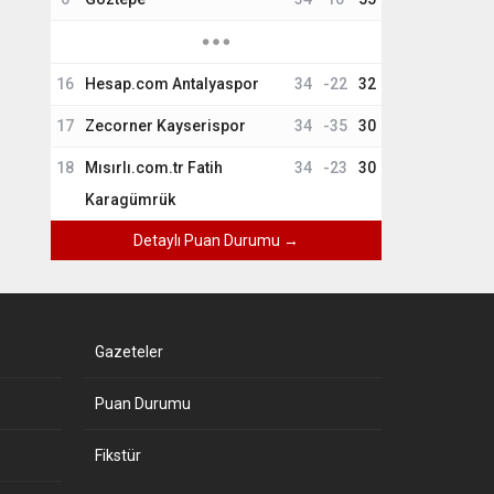
16
Hesap.com Antalyaspor
34
-22
32
17
Zecorner Kayserispor
34
-35
30
18
Mısırlı.com.tr Fatih
34
-23
30
Karagümrük
Detaylı Puan Durumu →
Gazeteler
Puan Durumu
Fikstür