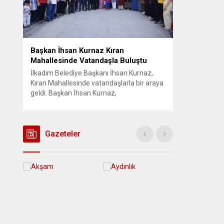
Başkan İhsan Kurnaz Kıran
Mahallesinde Vatandaşla Buluştu
İlkadım Belediye Başkanı İhsan Kurnaz,
Kıran Mahallesinde vatandaşlarla bir araya
geldi. Başkan İhsan Kurnaz,
“Hemşehrilerimizin tüm talep ve önerilerini
dikkate alıyoruz” dedi. İlkadım Belediye
Başkanı İhsan Kurnaz, mahalle ziyaretleri
kapsamında Kıran Mahallesini ziyaret etti.
Gazeteler
Mahalle sakinleriyle sohbet eden, onların
talep ve önerileri dinleyen Başkan İhsan
Kurnaz, gelen taleplerin çözümü için...