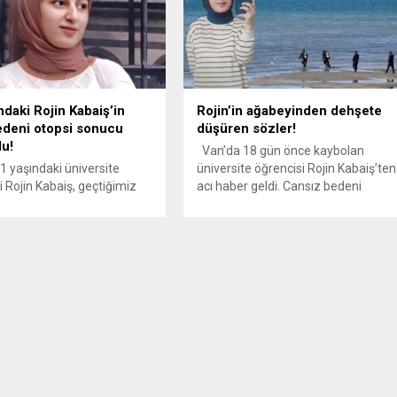
ndaki Rojin Kabaiş’in
Rojin’in ağabeyinden dehşete
deni otopsi sonucu
düşüren sözler!
du!
Van’da 18 gün önce kaybolan
1 yaşındaki üniversite
üniversite öğrencisi Rojin Kabaiş’ten
i Rojin Kabaiş, geçtiğimiz
acı haber geldi. Cansız bedeni
da hayatını kaybetmişti.
bulunan genç kızın kesin ölüm
otopsi sonucunda Rojin
nedeni araştırılırken ağabeyinin
n ölümü “suda boğulma”
“Sudan çok korkuyordu. Kardeşimi
ayıtlara geçti. Van Yüzüncü
öldürdüler.” sözleri kafa karıştırdı.
rsitesi Çocuk Gelişimi
Arkadaşlarına çakıl taşı toplamak
inci sınıf öğrencisi olan
için sahile gideceğini söyleyen ve 27
baiş, 27 Eylül akşamı
Eylül’den itibaren bir daha haber
n ayrılarak Van Gölü
alınamayan ,Van Yüzüncü Yıl...
gitmişti. Ailesi bir süre
in’den haber...