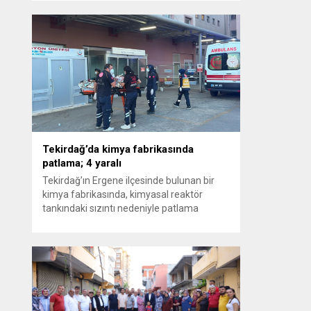
operasyon düzenlendi. Aralarında Silivri
Belediye Başkanı Bora Balcıoğlu, belediye
bürokratları ve bazı iş insanlarının da
bulunduğu çok sayıda kişi hakkında gözaltı
kararı uygulandı. Emniyet güçlerinin
belediye binasındaki teknik inceleme ve
arama çalışmaları devam ediyor.
İstanbul’da...
Tekirdağ’da kimya fabrikasında
patlama; 4 yaralı
Tekirdağ’ın Ergene ilçesinde bulunan bir
kimya fabrikasında, kimyasal reaktör
tankındaki sızıntı nedeniyle patlama
meydana geldi. Olayda biri ağır olmak
üzere toplam 4 işçi yaralandı. Durumu kritik
olan bir işçi tedavi amacıyla İstanbul’a sevk
edilirken, bölgede AFAD ve KBRN ekipleri
tarafından geniş çaplı güvenlik ve sızıntı
incelemesi başlatıldı. Tekirdağ’ın Ergene
ilçesine...