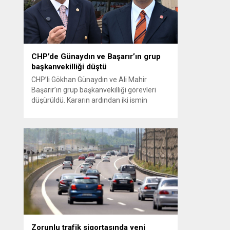
olduğunu savunarak fiyatların yeniden
değerlendirilmesi çağrısında...
CHP’de Günaydın ve Başarır’ın grup
başkanvekilliği düştü
CHP’li Gökhan Günaydın ve Ali Mahir
Başarır’ın grup başkanvekilliği görevleri
düşürüldü. Kararın ardından iki ismin
unvanları da TBMM’nin resmi internet
sitesinden kaldırıldı. Günaydın, ilk
açıklamasında “Olmayan MYK’nın verdiği
hukuksuz bir karardır” dedi. CHP’den
tedbirli olarak kesin çıkarma cezası
uygulanmak üzere Yüksek Disiplin
Kurulu’na (YDK) sevk edilen ve partideki
tüm görevlerinden...
Zorunlu trafik sigortasında yeni