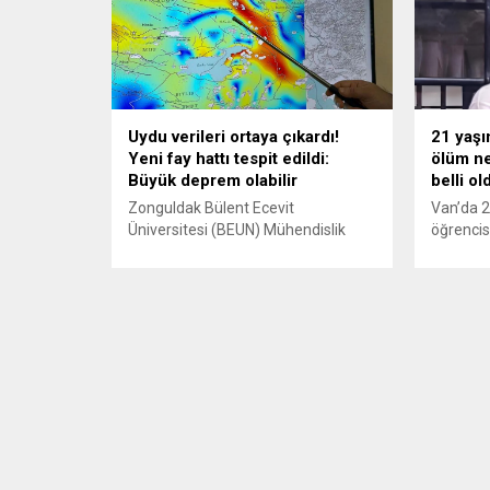
Uydu verileri ortaya çıkardı!
21 yaşı
Yeni fay hattı tespit edildi:
ölüm ne
Büyük deprem olabilir
belli ol
Zonguldak Bülent Ecevit
Van’da 2
Üniversitesi (BEUN) Mühendislik
öğrencis
Fakültesi Harita Mühendisliği
haftalar
Bölümü Öğretim Üyesi Prof. Dr.
Yapılan 
Şenol Hakan Kutoğlu, Van Gölü’nün
Kabaiş’i
doğusunda 230 kilometre
olarak k
uzunluğunda yüksek gerilim
Yıl Ünive
biriktiren bir fay zonu belirlediklerini
Bölümü 1’
bildirdi. Kutoğlu, gazetecilere, Leeds
Rojin Ka
Üniversitesi ile yürüttükleri uydu
yurdunda
radar verisi analizlerinde, yer
sahiline 
kabuğundaki milimetre düzeyindeki
sonra Roj
hareketleri 2020-2024 döneminde