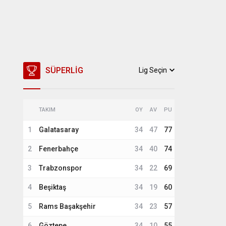
SÜPERLIG
Lig Seçin
TAKIM
OY
AV
PU
1
Galatasaray
34
47
77
2
Fenerbahçe
34
40
74
3
Trabzonspor
34
22
69
4
Beşiktaş
34
19
60
5
Rams Başakşehir
34
23
57
6
Göztepe
34
10
55