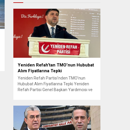
Yeniden Refah’tan TMO’nun Hububat
Alım Fiyatlarına Tepki
Yeniden Refah Partisi’nden TMO’nun
Hububat Alım Fiyatlarına Tepki Yeniden
Refah Partisi Genel Başkan Yardımcısı ve
Ekonomik İşler Başkanı Prof. Dr. Mehmet
Fatih Bayramoğlu, Toprak Mahsulleri
Ofisi’nin (TMO) açıkladığı hububat alım
fiyatlarına ilişkin yazılı bir açıklama yaptı.
Bayramoğlu, açıklanan fiyatların çiftçinin
artan maliyetlerini karşılamaktan uzak