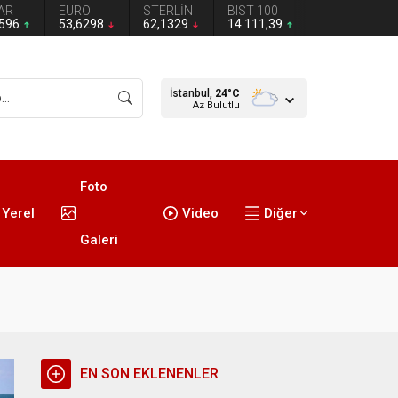
AR
EURO
STERLİN
BIST 100
2596
53,6298
62,1329
14.111,39
İstanbul,
24
°C
Az Bulutlu
Foto
Yerel
Video
Diğer
Galeri
EN SON EKLENENLER