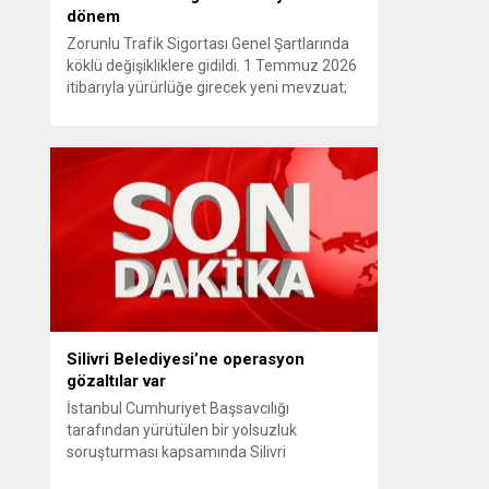
dönem
Zorunlu Trafik Sigortası Genel Şartlarında
köklü değişikliklere gidildi. 1 Temmuz 2026
itibarıyla yürürlüğe girecek yeni mevzuat;
kaza yerini terk eden sürücülere yönelik
rücu (zararı rücu ettirme) haklarını
genişletirken, orijinal parça kullanımındaki
yaş sınırını kaldırıyor ve değer kaybı
ödemelerinde hak sahibinin başvuru şartını
otomatik hale getiriyor. Hazine
Müsteşarlığına bağlı ilgili kurumlarca...
Silivri Belediyesi’ne operasyon
gözaltılar var
İstanbul Cumhuriyet Başsavcılığı
tarafından yürütülen bir yolsuzluk
soruşturması kapsamında Silivri
Belediyesi’ne yönelik geniş çaplı bir