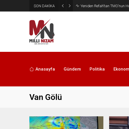
SON DAKİKA
CHP’de Günaydın ve Başarır’ı
Anasayfa
Gündem
Politika
Ekonom
Van Gölü