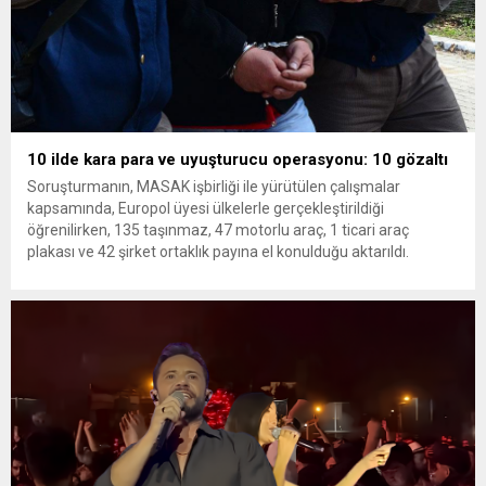
10 ilde kara para ve uyuşturucu operasyonu: 10 gözaltı
Soruşturmanın, MASAK işbirliği ile yürütülen çalışmalar
kapsamında, Europol üyesi ülkelerle gerçekleştirildiği
öğrenilirken, 135 taşınmaz, 47 motorlu araç, 1 ticari araç
plakası ve 42 şirket ortaklık payına el konulduğu aktarıldı.
İstanbul Emniyet Müdürlüğü Narkotik Suçlarla Mücadele Şube
Müdürlüğü birimleri, İstanbul Cumhuriyet Başsavcılığı
tarafından yürütülen bir soruşturma çerçevesinde, geniş çaplı
kara para...