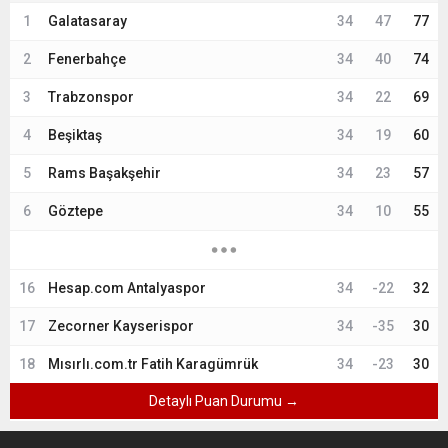
1
Galatasaray
34
47
77
2
Fenerbahçe
34
40
74
3
Trabzonspor
34
22
69
4
Beşiktaş
34
19
60
5
Rams Başakşehir
34
23
57
6
Göztepe
34
10
55
16
Hesap.com Antalyaspor
34
-22
32
17
Zecorner Kayserispor
34
-35
30
18
Mısırlı.com.tr Fatih Karagümrük
34
-23
30
Detaylı Puan Durumu →