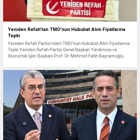
Yeniden Refah’tan TMO’nun Hububat Alım Fiyatlarına
Tepki
Yeniden Refah Partisi’nden TMO’nun Hububat Alım Fiyatlarına
Tepki Yeniden Refah Partisi Genel Başkan Yardımcısı ve
Ekonomik İşler Başkanı Prof. Dr. Mehmet Fatih Bayramoğlu,
Toprak Mahsulleri Ofisi’nin (TMO) açıkladığı hububat alım
fiyatlarına ilişkin yazılı bir açıklama yaptı. Bayramoğlu, açıklanan
fiyatların çiftçinin artan maliyetlerini karşılamaktan uzak
olduğunu savunarak fiyatların yeniden değerlendirilmesi
çağrısında...