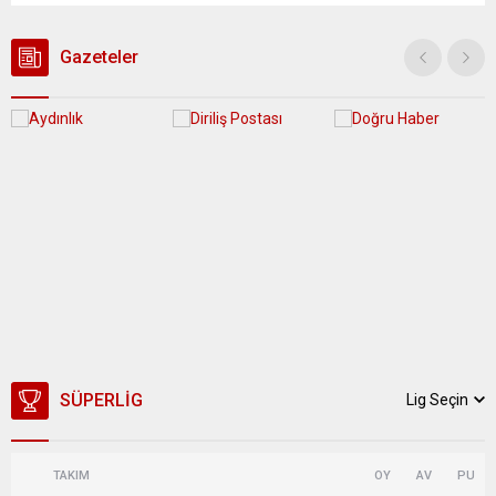
güvenlik ve sızıntı incelemesi başlatıldı. Tekirdağ’ın Ergene
ilçesine...
Gazeteler
SÜPERLIG
Lig Seçin
TAKIM
OY
AV
PU