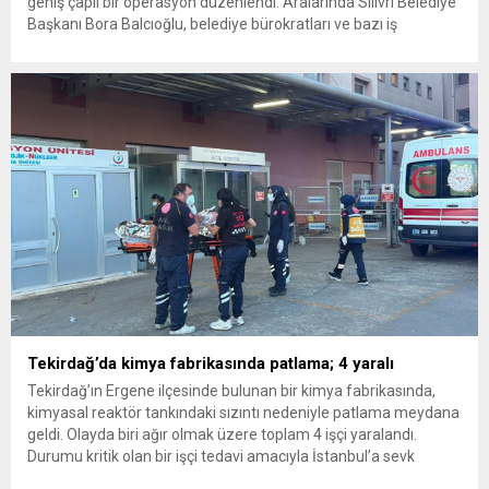
geniş çaplı bir operasyon düzenlendi. Aralarında Silivri Belediye
Başkanı Bora Balcıoğlu, belediye bürokratları ve bazı iş
insanlarının da bulunduğu çok sayıda kişi hakkında gözaltı kararı
uygulandı. Emniyet güçlerinin belediye binasındaki teknik
inceleme ve arama çalışmaları devam ediyor. İstanbul’da...
Tekirdağ’da kimya fabrikasında patlama; 4 yaralı
Tekirdağ’ın Ergene ilçesinde bulunan bir kimya fabrikasında,
kimyasal reaktör tankındaki sızıntı nedeniyle patlama meydana
geldi. Olayda biri ağır olmak üzere toplam 4 işçi yaralandı.
Durumu kritik olan bir işçi tedavi amacıyla İstanbul’a sevk
edilirken, bölgede AFAD ve KBRN ekipleri tarafından geniş çaplı