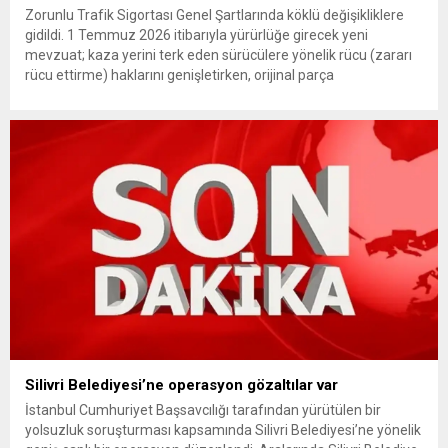
Zorunlu Trafik Sigortası Genel Şartlarında köklü değişikliklere
gidildi. 1 Temmuz 2026 itibarıyla yürürlüğe girecek yeni
mevzuat; kaza yerini terk eden sürücülere yönelik rücu (zararı
rücu ettirme) haklarını genişletirken, orijinal parça
kullanımındaki yaş sınırını kaldırıyor ve değer kaybı
ödemelerinde hak sahibinin başvuru şartını otomatik hale
getiriyor. Hazine Müsteşarlığına bağlı ilgili kurumlarca...
Silivri Belediyesi’ne operasyon gözaltılar var
İstanbul Cumhuriyet Başsavcılığı tarafından yürütülen bir
yolsuzluk soruşturması kapsamında Silivri Belediyesi’ne yönelik