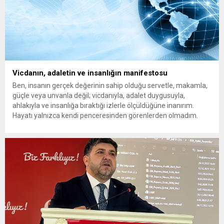
Vicdanın, adaletin ve insanlığın manifestosu
Ben, insanın gerçek değerinin sahip olduğu servetle, makamla,
güçle veya unvanla değil; vicdanıyla, adalet duygusuyla,
ahlakıyla ve insanlığa bıraktığı izlerle ölçüldüğüne inanırım.
Hayatı yalnızca kendi penceresinden görenlerden olmadım.
Çünkü biliyorum ki dünyanın herhangi bir köşesinde yaşanan
acı, insanlığın ortak vicdanında açılmış bir yaradır. Bir çocuğun
gözyaşı da, bir annenin umudu...