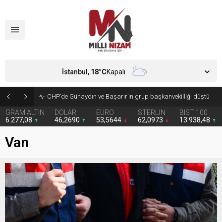
İstanbul,
18
°C
Kapalı
CHP’de Günaydın ve Başarır’ın grup başkanvekilliği düştü
GRAM ALTIN
DOLAR
EURO
STERLİN
BIST 100
6.277,08
46,2690
53,5644
62,0973
13.938,48
Van