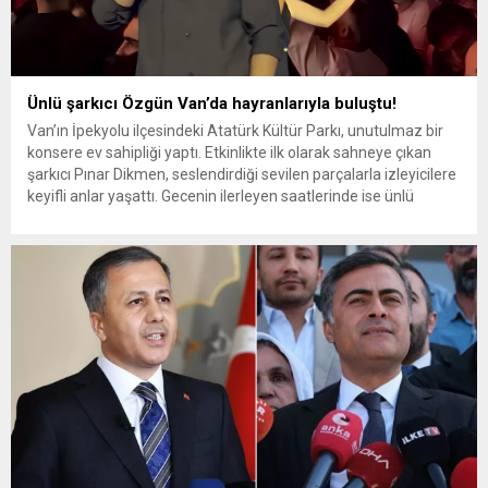
Ünlü şarkıcı Özgün Van’da hayranlarıyla buluştu!
Van’ın İpekyolu ilçesindeki Atatürk Kültür Parkı, unutulmaz bir
konsere ev sahipliği yaptı. Etkinlikte ilk olarak sahneye çıkan
şarkıcı Pınar Dikmen, seslendirdiği sevilen parçalarla izleyicilere
keyifli anlar yaşattı. Gecenin ilerleyen saatlerinde ise ünlü
sanatçı Özgün, hayranlarıyla buluştu. Sanatçı, hit şarkılarının
yanı sıra Türk pop müziğinin seçkin eserlerini seslendirerek
konsere renk kattı....