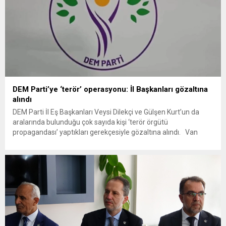
DEM Parti’ye ‘terör’ operasyonu: İl Başkanları gözaltına
alındı
DEM Parti İl Eş Başkanları Veysi Dilekçi ve Gülşen Kurt’un da
aralarında bulunduğu çok sayıda kişi ‘terör örgütü
propagandası’ yaptıkları gerekçesiyle gözaltına alındı. Van
Cumhuriyet Başsavcılığı tarafından başlatılan soruşturma
çerçevesinde, İl Emniyet Müdürlüğü ekipleri tarafından
belirlenen adreslere sabah saatlerinde eş zamanlı baskınlar
düzenlendi. Operasyonlar sonucunda, aralarında DEM Parti İl
Eş...