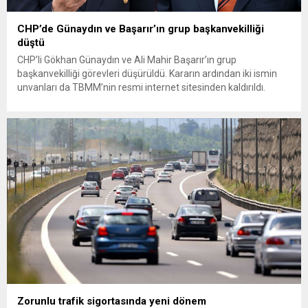
CHP’de Günaydın ve Başarır’ın grup başkanvekilliği
düştü
CHP’li Gökhan Günaydın ve Ali Mahir Başarır’ın grup
başkanvekilliği görevleri düşürüldü. Kararın ardından iki ismin
unvanları da TBMM’nin resmi internet sitesinden kaldırıldı.
Günaydın, ilk açıklamasında “Olmayan MYK’nın verdiği
hukuksuz bir karardır” dedi. CHP’den tedbirli olarak kesin
çıkarma cezası uygulanmak üzere Yüksek Disiplin Kurulu’na
(YDK) sevk edilen ve partideki tüm görevlerinden...
Zorunlu trafik sigortasında yeni dönem