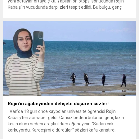
yeni detaylar ortaya çıktı. Yapılan ön otopsi sonucunda Rojin
Kabaiş’in vücudunda darp izleri tespit edildi. Bu bulgu, genç
kızın ölümüyle ilgili şüpheleri daha da artırdı. Van’da kaybolan
Rojin Kabaiş’in cesedi, Van Gölü kıyısında bulundu....
Rojin’in ağabeyinden dehşete düşüren sözler!
Van’da 18 gün önce kaybolan üniversite öğrencisi Rojin
Kabaiş’ten acı haber geldi. Cansız bedeni bulunan genç kızın
kesin ölüm nedeni araştırılırken ağabeyinin “Sudan çok
korkuyordu. Kardeşimi öldürdüler.” sözleri kafa karıştırdı.
Arkadaşlarına çakıl taşı toplamak için sahile gideceğini söyleyen