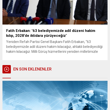
Fatih Erbakan: ’63 belediyemizde adil düzeni hakim
kılıp, 2028’de iktidara yürüyeceğiz’
Yeniden Refah Partisi Genel Başkanı Fatih Erbakan, “63
belediyemizde adil düzeni hakim kılacağız, ahlaklı belediyeciliği
hakim kılacağız. Milli Görüş hizmetlerini yeniden milletimizle
buluşturacağız ve belediye hizmetlerimizle inşallah 2028’de
iktidara yürüyeceğiz” dedi. Yeniden Refah Partisi Genel Başkanı
Fatih Erbakan, 31 Mart yerel seçimlerinde kazandıkları
EN SON EKLENENLER
bölgelerde sürdürdüğü teşekkür ziyaretleri kapsamında Van’ın
Gürpınar...