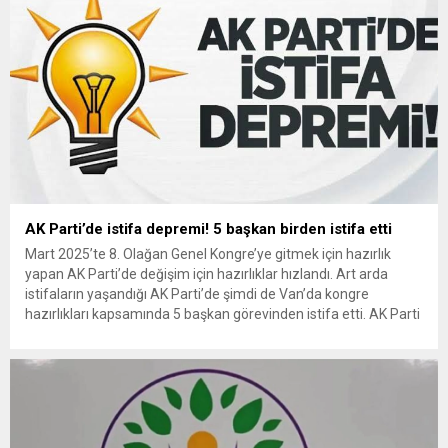
AK Parti’de istifa depremi! 5 başkan birden istifa etti
Mart 2025’te 8. Olağan Genel Kongre’ye gitmek için hazırlık
yapan AK Parti’de değişim için hazırlıklar hızlandı. Art arda
istifaların yaşandığı AK Parti’de şimdi de Van’da kongre
hazırlıkları kapsamında 5 başkan görevinden istifa etti. AK Parti
olağan Kongre öncesinde Van’da değişime gitti. İl ve ilçe
teşkilatlarında istifalar sürüyor. Seçim sonrası beklenen...