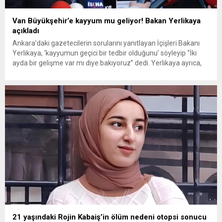
Van Büyükşehir’e kayyum mu geliyor! Bakan Yerlikaya
açıkladı
Ankara’daki gazetecilerin sorularını yanıtlayan İçişleri Bakanı
Yerlikaya, ‘kayyumun geçici bir tedbir olduğunu’ söyleyip “İki
ayda bir gelişme var mı diye bakıyoruz” dedi. Yerlikaya ayrıca,
adres tahkikatı yaptıklarını ve 150 bin 327 Suriyelinin
adreslerinde olmadığını ifade etti. Kayyum eleştirilerine ilişkin
terörle demokrasinin yan yana duramayacağını belirten
Yerlikaya, kimsenin suç işleme özgürlüğü...
21 yaşındaki Rojin Kabaiş’in ölüm nedeni otopsi sonucu