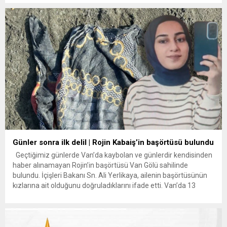
ve 27 Eylül’den itibaren bir daha haber alınamayan ,Van
Yüzüncü Yıl...
Günler sonra ilk delil | Rojin Kabaiş’in başörtüsü bulundu
Geçtiğimiz günlerde Van’da kaybolan ve günlerdir kendisinden
haber alınamayan Rojin’in başörtüsü Van Gölü sahilinde
bulundu. İçişleri Bakanı Sn. Ali Yerlikaya, ailenin başörtüsünün
kızlarına ait olduğunu doğruladıklarını ifade etti. Van’da 13
gündür kayıp olan ve ekipler tarafından tüm titizlikle aranan
Rojin Kabaiş’e ait ilk somut delil ortaya çıktı. Başörtüsünün
bulunduğunu...