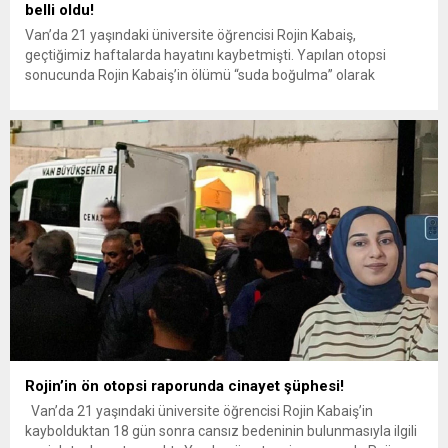
belli oldu!
Van’da 21 yaşındaki üniversite öğrencisi Rojin Kabaiş,
geçtiğimiz haftalarda hayatını kaybetmişti. Yapılan otopsi
sonucunda Rojin Kabaiş’in ölümü “suda boğulma” olarak
kayıtlara geçti. Van Yüzüncü Yıl Üniversitesi Çocuk Gelişimi
Bölümü 1’inci sınıf öğrencisi olan Rojin Kabaiş, 27 Eylül akşamı
yurdundan ayrılarak Van Gölü sahiline gitmişti. Ailesi bir süre
sonra Rojin’den haber...
Rojin’in ön otopsi raporunda cinayet şüphesi!
Van’da 21 yaşındaki üniversite öğrencisi Rojin Kabaiş’in
kaybolduktan 18 gün sonra cansız bedeninin bulunmasıyla ilgili