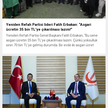
Yeniden Refah Partisi lideri Fatih Erbakan: “Asgari
ücretin 35 bin TL’ye çıkarılması lazım!”
Yeniden Refah Partisi Genel Başkanı Fatih Erbakan, “Bu sene
asgari ücretin 35 bin TL’ye çıkarılması lazım. Çünkü yoksulluk
sınırı 70 bin TL’ye gelmiş durumda. Bir evde iki asgari ücret
olduğunda, karı-koca asgari ücretle geçindiğinde, o eve giren
miktarın en azından yoksulluk sınırına ulaşması lazım” dedi.
Yeniden Refah Partisi Halkla İlişkiler...