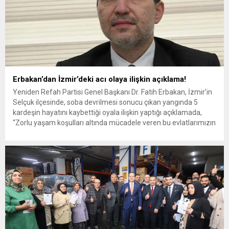
Erbakan’dan İzmir’deki acı olaya ilişkin açıklama!
Yeniden Refah Partisi Genel Başkanı Dr. Fatih Erbakan, İzmir’in
Selçuk ilçesinde, soba devrilmesi sonucu çıkan yangında 5
kardeşin hayatını kaybettiği oyala ilişkin yaptığı açıklamada,
“Zorlu yaşam koşulları altında mücadele veren bu evlatlarımızın
kaybı, hepimizi yürekten sarsmıştır” dedi. İzmir’in Selçuk
ilçesinde, evde çıkan yangında 5 kardeş hayatını kaybetti.
Yangının elektrik sobasının...