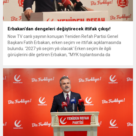
Erbakan’dan dengeleri değiştirecek ittifak çıkışı!
Now TV canlı yayının konuşan Yeniden Refah Partisi Genel
Başkanı Fatih Erbakan, erken seçim ve ittifak açıklamasında
bulundu. ‘2027 yılı seçim yılı olacak’ Erken seçim ile ilgili
görüşlerini dile getiren Erbakan, “MYK toplantısında da
konuştuk, 2027 yılı bir seçim yılı olacak. 2027’nin ilkbaharında
veya sonbaharında bir seçim olacağını düşünüyoruz. Bu...