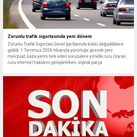
Zorunlu trafik sigortasında yeni dönem
Zorunlu Trafik Sigortası Genel Şartlarında köklü değişikliklere
gidildi. 1 Temmuz 2026 itibarıyla yürürlüğe girecek yeni
mevzuat; kaza yerini terk eden sürücülere yönelik rücu (zararı
rücu ettirme) haklarını genişletirken, orijinal parça
kullanımındaki yaş sınırını kaldırıyor ve değer kaybı
ödemelerinde hak sahibinin başvuru şartını otomatik hale
getiriyor. Hazine Müsteşarlığına bağlı ilgili kurumlarca...