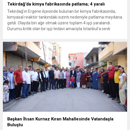
Tekirdağ’da kimya fabrikasında patlama; 4 yaralı
Tekirdağ’ın Ergene ilçesinde bulunan bir kimya fabrikasında,
kimyasal reaktör tankındaki sızıntı nedeniyle patlama meydana
geldi. Olayda biri ağır olmak üzere toplam 4 işçi yaralandı.
Durumu kritik olan bir işçi tedavi amacıyla İstanbul’a sevk
edilirken, bölgede AFAD ve KBRN ekipleri tarafından geniş çaplı
güvenlik ve sızıntı incelemesi başlatıldı. Tekirdağ’ın Ergene
ilçesine...
Başkan İhsan Kurnaz Kıran Mahallesinde Vatandaşla
Buluştu