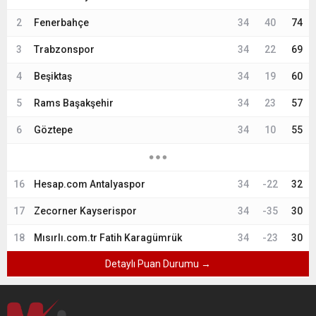
2
Fenerbahçe
34
40
74
3
Trabzonspor
34
22
69
4
Beşiktaş
34
19
60
5
Rams Başakşehir
34
23
57
6
Göztepe
34
10
55
16
Hesap.com Antalyaspor
34
-22
32
17
Zecorner Kayserispor
34
-35
30
18
Mısırlı.com.tr Fatih Karagümrük
34
-23
30
Detaylı Puan Durumu →