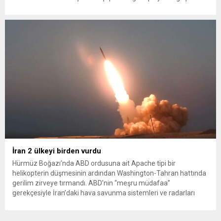
sağlayan Serpil Hanım’a destek oldu. Çelik, sokaklardaki
konteynerlerden kağıt topladı. Ünlü şarkıcı Çelik, Samsun’un
İlkadım ilçesinde çöpten kağıt toplayarak...
İran 2 ülkeyi birden vurdu
Hürmüz Boğazı’nda ABD ordusuna ait Apache tipi bir
helikopterin düşmesinin ardından Washington-Tahran hattında
gerilim zirveye tırmandı. ABD’nin “meşru müdafaa”
gerekçesiyle İran’daki hava savunma sistemleri ve radarları
vurmasına, İran Devrim Muhafızları Bahreyn ve Ürdün’deki
Amerikan askeri üslerini hedef alarak sert karşılık verdi. Tahran,