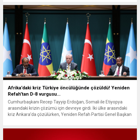
kayıtları devam ederken, katılan son isim ise...
Afrika’daki kriz Türkiye öncülüğünde çözüldü! Yeniden
Refah’tan D-8 vurgusu…
Cumhurbaşkanı Recep Tayyip Erdoğan, Somali ile Etiyopya
arasındaki krizin çözümü için devreye girdi. İki ülke arasındaki
kriz Ankara’da çözülürken, Yeniden Refah Partisi Genel Başkan
Yardımcısı Suat Kılıç konudan memnuniyetini dile getirerek, D-
8’e vurgu yaptı. Cumhurbaşkanı Erdoğan, Somali
Cumhurbaşkanı Hasan Şeyh Mahmud ve Etiyopya Başbakanı
Abiy Ahmed ile Cumhurbaşkanlığı Külliyesi’nde bir...