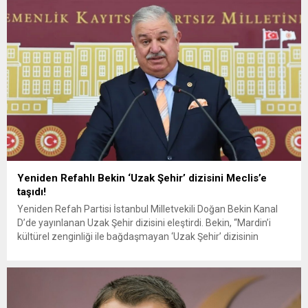
uyuşturucuya erişimi engellenemiyor. Uyuşturucu tüketimi
ilkokul yaşına kadar düştüğü...
Yeniden Refahlı Bekin ‘Uzak Şehir’ dizisini Meclis’e
taşıdı!
Yeniden Refah Partisi İstanbul Milletvekili Doğan Bekin Kanal
D’de yayınlanan Uzak Şehir dizisini eleştirdi. Bekin, “Mardin’i
kültürel zenginliği ile bağdaşmayan ‘Uzak Şehir’ dizisinin
behemehal yayından kaldırılması gerekir.” dedi. Yeniden Refah
Partisi Genel Başkan Yardımcısı – Dış İlişkiler Başkanı Doğan
Bekin, Meclis’te düzenlediği basın toplantısında, 12 Kasım’ın
Doğu Türkistan’ın İslam Cumhuriyetinin...