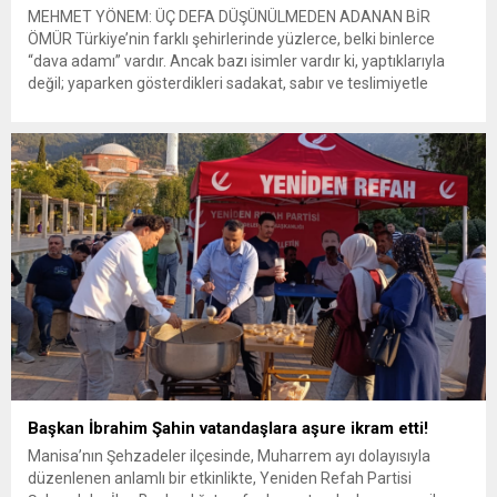
MEHMET YÖNEM: ÜÇ DEFA DÜŞÜNÜLMEDEN ADANAN BİR
ÖMÜR Türkiye’nin farklı şehirlerinde yüzlerce, belki binlerce
“dava adamı” vardır. Ancak bazı isimler vardır ki, yaptıklarıyla
değil; yaparken gösterdikleri sadakat, sabır ve teslimiyetle
hatırlanırlar. Onlar için öne çıkmak değil; davanın önde yürümesi
önemlidir. İşte yaklaşık 30 yıldır Milli Görüş davasına omuz
veren, görünmez...
Başkan İbrahim Şahin vatandaşlara aşure ikram etti!
Manisa’nın Şehzadeler ilçesinde, Muharrem ayı dolayısıyla
düzenlenen anlamlı bir etkinlikte, Yeniden Refah Partisi