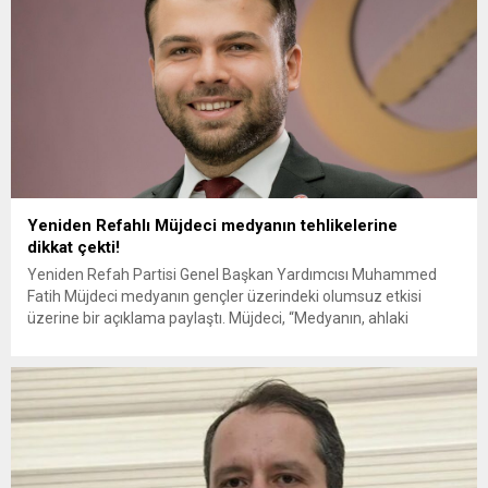
Yeniden Refahlı Müjdeci medyanın tehlikelerine
dikkat çekti!
Yeniden Refah Partisi Genel Başkan Yardımcısı Muhammed
Fatih Müjdeci medyanın gençler üzerindeki olumsuz etkisi
üzerine bir açıklama paylaştı. Müjdeci, “Medyanın, ahlaki
değerleri sorgulayan ve olumsuz davranışları normalleştiren
içeriklerle dolu olması, toplumumuzdaki saygı ve bağları
zayıflatmaktadır.” dedi. Yeniden Refah Partisi Tanıtım ve
Medyadan Sorumlu Genel Başkan Yardımcısı Muhammed Fatih
Müjdeci, medyanın...