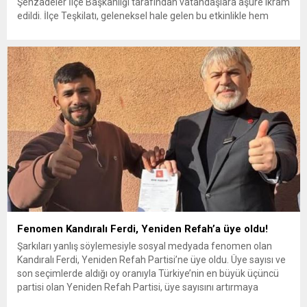
Şehzadeler İlçe Başkanlığı tarafından vatandaşlara aşure ikram
edildi. İlçe Teşkilatı, geleneksel hale gelen bu etkinlikle hem
paylaşmanın hem de dayanışmanın önemine dikkat çekti.
Hatuniye Camii önünde gerçekleştirilen programa, Yeniden
Refah Partisi Şehzadeler İlçe Başkanı İbrahim Şahin’in yanı...
Fenomen Kandıralı Ferdi, Yeniden Refah’a üye oldu!
Şarkıları yanlış söylemesiyle sosyal medyada fenomen olan
Kandıralı Ferdi, Yeniden Refah Partisi’ne üye oldu. Üye sayısı ve
son seçimlerde aldığı oy oranıyla Türkiye’nin en büyük üçüncü
partisi olan Yeniden Refah Partisi, üye sayısını artırmaya
devam ediyor. Her geçen gün büyüyen Yeniden Refah’ta üye