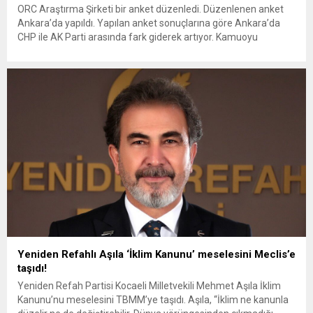
ORC Araştırma Şirketi bir anket düzenledi. Düzenlenen anket
Ankara’da yapıldı. Yapılan anket sonuçlarına göre Ankara’da
CHP ile AK Parti arasında fark giderek artıyor. Kamuoyu
araştırma şirketleri, ana muhalefetin son yerel seçimlerin
ardından sürekli erken seçim talep etmesinin ardından anket
çalışmalarına tüm hızıyla devam ediyor. ORC Araştırma Şirketi
tarafından Ankara’da yapılan...
Yeniden Refahlı Aşıla ‘İklim Kanunu’ meselesini Meclis’e
taşıdı!
Yeniden Refah Partisi Kocaeli Milletvekili Mehmet Aşıla İklim
Kanunu’nu meselesini TBMM’ye taşıdı. Aşıla, “İklim ne kanunla