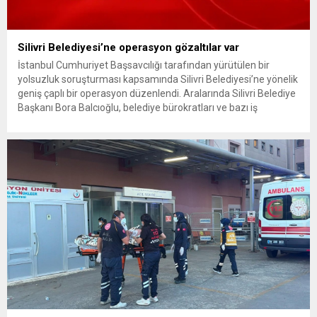
Silivri Belediyesi’ne operasyon gözaltılar var
İstanbul Cumhuriyet Başsavcılığı tarafından yürütülen bir
yolsuzluk soruşturması kapsamında Silivri Belediyesi’ne yönelik
geniş çaplı bir operasyon düzenlendi. Aralarında Silivri Belediye
Başkanı Bora Balcıoğlu, belediye bürokratları ve bazı iş
insanlarının da bulunduğu çok sayıda kişi hakkında gözaltı kararı
uygulandı. Emniyet güçlerinin belediye binasındaki teknik
inceleme ve arama çalışmaları devam ediyor. İstanbul’da...