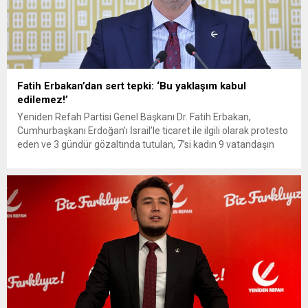
Fatih Erbakan’dan sert tepki: ‘Bu yaklaşım kabul
edilemez!’
Yeniden Refah Partisi Genel Başkanı Dr. Fatih Erbakan,
Cumhurbaşkanı Erdoğan’ı İsrail’le ticaret ile ilgili olarak protesto
eden ve 3 gündür gözaltında tutulan, 7’si kadın 9 vatandaşın
tutuklanarak cezaevine gönderilmesine ilişkin açıklama yaptı.
Erbakan, “Bu haksız, hukuksuz karar ile toleranssız ve şefkatsiz
yaklaşımın kabul edilemez olduğunun altını kalın çizgilerle
çizerek ifade...