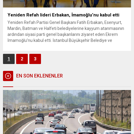
Yeniden Refah lideri Erbakan, İmamoğlu’nu kabul etti
Yeniden Refah Partisi Genel Başkanı Fatih Erbakan, Esenyurt,
Mardin, Batman ve Halfeti belediyelerine kayyum atanmasının
ardından siyasi parti genel başkanlarını ziyaret eden Ekrem
İmamoğlu’nu kabul etti. İstanbul Büyükşehir Belediye ve
Türkiye Belediyeler Birliği Başkanı (TBB) Ekrem İmamoğlu,
Esenyurt, Mardin, Batman ve Halfeti belediyelerine kayyum
atanmasının ardından siyasi parti genel başkanlarına...
1
2
3
EN SON EKLENENLER