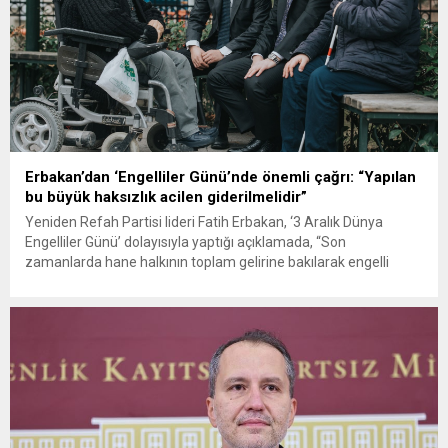
Erbakan’dan ‘Engelliler Günü’nde önemli çağrı: “Yapılan
bu büyük haksızlık acilen giderilmelidir”
Yeniden Refah Partisi lideri Fatih Erbakan, ‘3 Aralık Dünya
Engelliler Günü’ dolayısıyla yaptığı açıklamada, “Son
zamanlarda hane halkının toplam gelirine bakılarak engelli
vatandaşlarımızın maaşlarının kesilmesi en çok karşımıza çıkan
şikayetlerden. Oysa bir engelli bireyin ailesinin haricinde,
kendisine özel harcamaları mevcuttur. Engelli birey, her insan
gibi kendi ayaklarının üzerinde durup kendisi...