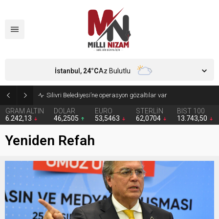
İstanbul,
24
°C
Az Bulutlu
Silivri Belediyesi’ne operasyon gözaltılar var
GRAM ALTIN
DOLAR
EURO
STERLİN
BIST 100
6.242,13
46,2505
53,5463
62,0704
13.743,50
Yeniden Refah