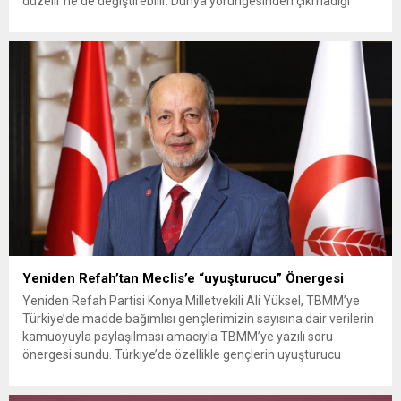
düzelir ne de değiştirebilir. Dünya yörüngesinden çıkmadığı
sürece iklimi değiştiremezsiniz.” dedi. Yeniden Refah Partisi
Genel Başkan Yardımcısı ve Kocaeli Milletvekili Mehmet Aşıla
İklim Kanunu’nu Türkiye Büyük Millet Meclisi (TBMM)
gündemine taşıdı. Eğer ki iklim...
Yeniden Refah’tan Meclis’e “uyuşturucu” Önergesi
Yeniden Refah Partisi Konya Milletvekili Ali Yüksel, TBMM’ye
Türkiye’de madde bağımlısı gençlerimizin sayısına dair verilerin
kamuoyuyla paylaşılması amacıyla TBMM’ye yazılı soru
önergesi sundu. Türkiye’de özellikle gençlerin uyuşturucu
maddelerle olan bağlantısı gün geçtikçe artmaya devam ediyor.
Türkiye’de alınan tüm önlemlere rağmen gençlerin