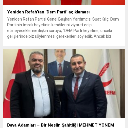
Yeniden Refah’tan ‘Dem Parti’ açıklaması
Yeniden Refah Partisi Genel Başkan Yardımcısı Suat Kılıç, Dem
Parti’nin İmralı heyetinin kendilerini ziyaret edip
etmeyeceklerine ilişkin soruya, “DEM Parti heyetine, önceki
gelişlerinde biz söylenmesi gerekenleri söyledik. Ancak biz
İmralı ziyaretine; teknik, teorik, pratik, politik ve hukuk güvenliği
açısından baştan karşı çıktığımız için bizi ziyaret etme ihtiyacı
duymamış olabilirler. Biz...
Dava Adamları – Bir Neslin Şahitliği MEHMET YÖNEM