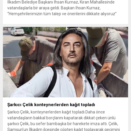
İlkadım Belediye Başkanı İhsan Kurnaz, Kıran Mahallesinde
vatandaşlarla bir araya geldi. Başkan İhsan Kurnaz,
“Hemşehrilerimizin tüm talep ve önerilerini dikkate alıyoruz”
dedi. İlkadım Belediye Başkanı İhsan Kurnaz, mahalle ziyaretleri
kapsamında Kıran Mahallesini ziyaret etti. Mahalle sakinleriyle
sohbet eden, onların talep ve önerileri dinleyen Başkan İhsan
Kurnaz, gelen taleplerin çözümü için...
Şarkıcı Çelik konteynerlerden kağıt topladı
Şarkıcı Çelik, konteynerlerden kağıt topladı Daha önce
vatandaşların bakkal borçlarını kapatarak dikkat çeken ünlü
şarkıcı Çelik, bu sefer bambaşka bir harekete imza attı. Çelik,
Samsun’un İlkadım ilçesinde çöpten kağıt toplayarak geçimini