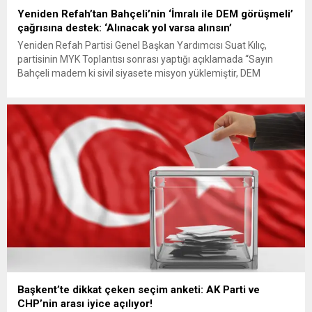
Yeniden Refah’tan Bahçeli’nin ‘İmralı ile DEM görüşmeli’
çağrısına destek: ‘Alınacak yol varsa alınsın’
Yeniden Refah Partisi Genel Başkan Yardımcısı Suat Kılıç,
partisinin MYK Toplantısı sonrası yaptığı açıklamada “Sayın
Bahçeli madem ki sivil siyasete misyon yüklemiştir, DEM
Parti’nin İmralı ile görüşmesini istemiştir biz de bu öneriyi
destekliyoruz. Devlet Bahçeli’nin çağrısına AK Parti gereken
desteği vermelidir. Görüşme sağlansın, her ne mesaj alınacaksa
alınsın. Türkiye bir...
Başkent’te dikkat çeken seçim anketi: AK Parti ve
CHP’nin arası iyice açılıyor!