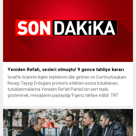
Yeniden Refah, sesleri olmuştu! 9 gence tahliye kararı
İsrail’le ticarete ilişkin tepkilerini dile getiren ve Cumhurbaşkanı
Recep Tayyip Erdoğanı protesto ettikten sonra tutuklanan,
tutuklanmalarına Yeniden Refah Partisi’nin sert tepki
göstererek, mesajlarını paylaştığı 9 genç tahliye edildi. TRT
World Forum’daki konuşması sırasında Recep Tayyip Erdoğan’ı
“Gemiler Gazze’ye bomba taşıyor” sloganıyla protesto eden ve
çıkarıldıkları mahkemece tutuklanan dokuz gençle ilgili...