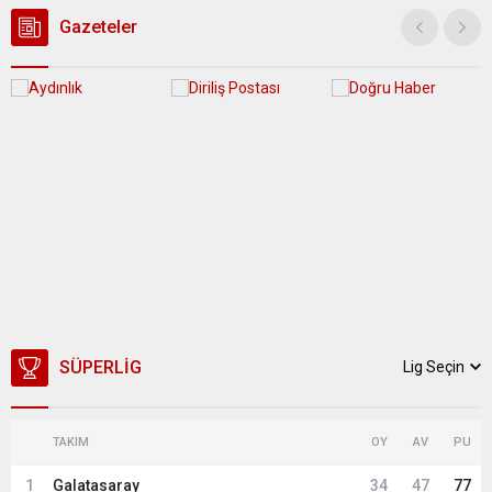
yeni bir ABD saldırısına anında yanıt verileceğini duyurdu....
Gazeteler
SÜPERLIG
Lig Seçin
TAKIM
OY
AV
PU
1
Galatasaray
34
47
77