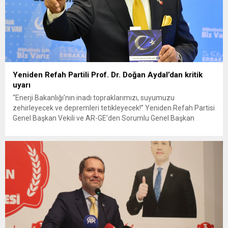
Yeniden Refah Partili Prof. Dr. Doğan Aydal’dan kritik
uyarı
“Enerji Bakanlığı’nın inadı topraklarımızı, suyumuzu
zehirleyecek ve depremleri tetikleyecek!” Yeniden Refah Partisi
Genel Başkan Vekili ve AR-GE’den Sorumlu Genel Başkan
Yardımcısı Prof. Dr. Doğan Aydal, Enerji ve Tabii Kaynaklar
Bakanlığı’nın kaya gazı çıkarmaya yönelik hidrolik kırma
çalışmalarına ilişkin yazılı açıklama yaptı. Aydal, Diyarbakır,
Erzurum ve Trakya bölgelerinde planlanan çalışmaların çevre,...