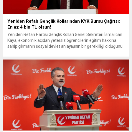
Yeniden Refah Gençlik Kollarından KYK Bursu Çağrısı:
En az 4 bin TL olsun!
Yeniden Refah Partisi Gençlik Kolları Genel Sekreteri İsmailcan
Kaya, ekonomik açıdan yetersiz öğrencilerin eğitim hakkına
sahip çıkmanın sosyal devlet anlayışının bir gerekliliği olduğunu
vurgulayarak KYK burs ve kredi miktarının lisans öğrencileri için
en az 4 bin TL olması gerektiğini ifade etti. Kaya, yaptığı
açıklamada, 5102 sayılı ‘Yüksek Öğrenim Öğrencilerine Burs,...