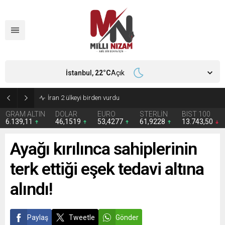
İstanbul,
22
°C
Açık
İran 2 ülkeyi birden vurdu
GRAM ALTIN
DOLAR
EURO
STERLİN
BIST 100
6.139,11
46,1519
53,4277
61,9228
13.743,50
Ayağı kırılınca sahiplerinin
terk ettiği eşek tedavi altına
alındı!
Paylaş
Tweetle
Gönder