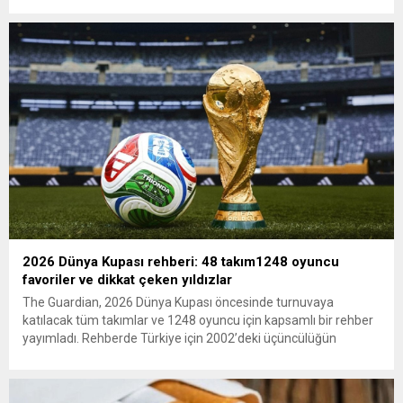
ana muhalefet gündemsiz kalmamalıdır. Bir an önce anlaşın,
kurultay kararı alın, sorunun kaynağı değil, çözümün adresi
olun. Türkiye’yi...
2026 Dünya Kupası rehberi: 48 takım1248 oyuncu
favoriler ve dikkat çeken yıldızlar
The Guardian, 2026 Dünya Kupası öncesinde turnuvaya
katılacak tüm takımlar ve 1248 oyuncu için kapsamlı bir rehber
yayımladı. Rehberde Türkiye için 2002’deki üçüncülüğün
ardından 22 yıl sonra Dünya Kupası’na dönüş vurgusu
yapılırken, Vincenzo Montella’nın takımı “dünya sahnesinde etki
yaratmaya hazır” olarak değerlendirildi. A Milli Takım’ın yıldızı