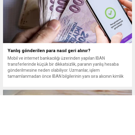
Yanlış gönderilen para nasıl geri alınır?
Mobil ve internet bankacılığı üzerinden yapılan IBAN
transferlerinde küçük bir dikkatsizlik, paranın yanlış hesaba
gönderilmesine neden olabiliyor. Uzmanlar, işlem
tamamlanmadan önce IBAN bilgilerinin yanı sıra alıcının kimlik
bilgilerinin de mutlaka kontrol edilmesini öneriyor. Günlük
bankacılık işlemlerinin önemli bir bölümünü oluşturan para
transferlerinde, özellikle IBAN’ın yanlış yazılması veya alıcı
bilgilerinin kontrol...