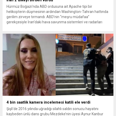
Hürmüz Boğazı’nda ABD ordusuna ait Apache tipi bir
helikopterin düşmesinin ardından Washington-Tahran hattında
gerilim zirveye tırmandı. ABD’nin “meşru müdafaa”
gerekçesiyle İran’daki hava savunma sistemleri ve radarları
vurmasına, İran Devrim Muhafızları Bahreyn ve Ürdün’deki
Amerikan askeri üslerini hedef alarak sert karşılık verdi. Tahran,
yeni bir ABD saldırısına anında yanıt verileceğini duyurdu....
4 bin saatlik kamera incelemesi katili ele verdi
Şişli’de 2016 yılında uğradığı silahlı saldırı sonucu hayatını
kaybeden ünlü dans grubu Mezdeke’nin üyesi Aynur Kanbur