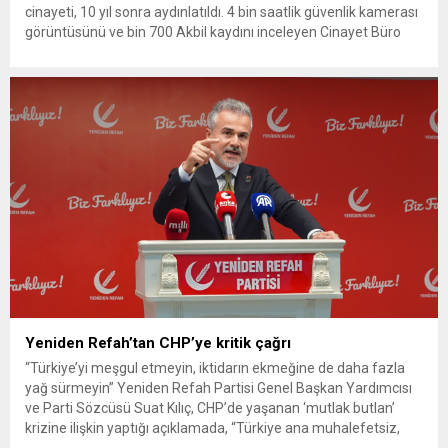
cinayeti, 10 yıl sonra aydınlatıldı. 4 bin saatlik güvenlik kamerası
görüntüsünü ve bin 700 Akbil kaydını inceleyen Cinayet Büro
ekipleri, cinayeti işlediğini itiraf eden maktulün akrabası Bülent
G. ile azmettirici olduğu öne sürülen 2...
Yeniden Refah’tan CHP’ye kritik çağrı
“Türkiye’yi meşgul etmeyin, iktidarın ekmeğine de daha fazla
yağ sürmeyin” Yeniden Refah Partisi Genel Başkan Yardımcısı
ve Parti Sözcüsü Suat Kılıç, CHP’de yaşanan ‘mutlak butlan’
krizine ilişkin yaptığı açıklamada, “Türkiye ana muhalefetsiz,