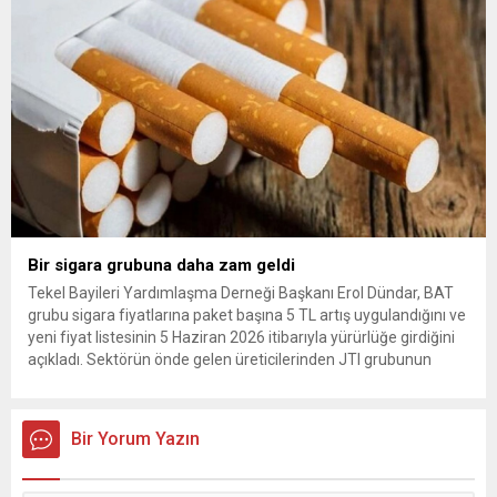
Arda Güler gösterildi. The...
Bir sigara grubuna daha zam geldi
Tekel Bayileri Yardımlaşma Derneği Başkanı Erol Dündar, BAT
grubu sigara fiyatlarına paket başına 5 TL artış uygulandığını ve
yeni fiyat listesinin 5 Haziran 2026 itibarıyla yürürlüğe girdiğini
açıkladı. Sektörün önde gelen üreticilerinden JTI grubunun
gerçekleştirdiği fiyat ayarlamasının hemen ardından, British
American Tobacco (BAT) da zam kararı aldı. Tekel Bayileri
Yardımlaşma...
Bir Yorum Yazın