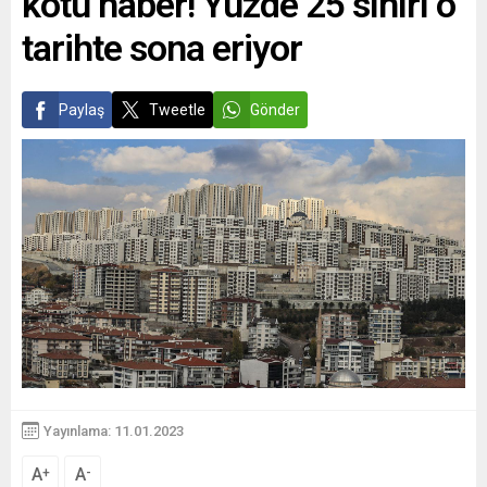
kötü haber! Yüzde 25 sınırı o
tarihte sona eriyor
Paylaş
Tweetle
Gönder
Yayınlama: 11.01.2023
A
A
+
-