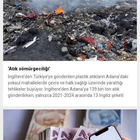
‘Atık sömürgeciliği’
İngiltere’den Türkiye’ye gönderilen plastik atıkların Adana’daki
yoksul mahallelerde çevre ve halk sağlığı üzerinde yarattığı
tehlikeler büyüyor. İngiltere’den Adana’ya 139 bin ton atık
gönderilirken, yalnızca 2021-2024 arasında 13 İngiliz şirketi
Kemal Deniz geri dönüşüm bölgesine 545 sevkiyatla 52 bin ton
plastik atık taşıdı. Sulama kanallarında mikroplastik tespit
edilirken çiftçiler hava, su...