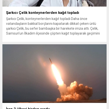
Şarkıcı Çelik konteynerlerden kağıt topladı
Şarkıcı Çelik, konteynerlerden kağıt topladı Daha önce
vatandaşların bakkal borçlarını kapatarak dikkat çeken ünlü
şarkıcı Çelik, bu sefer bambaşka bir harekete imza attı. Çelik,
Samsun’un İlkadım ilçesinde çöpten kağıt toplayarak geçimini
sağlayan Serpil Hanım’a destek oldu. Çelik, sokaklardaki
konteynerlerden kağıt topladı. Ünlü şarkıcı Çelik, Samsun’un
İlkadım ilçesinde çöpten kağıt toplayarak...
İran 2 ülkeyi birden vurdu