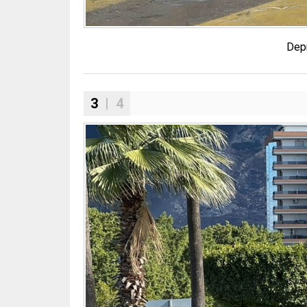
Depr
3
| 4