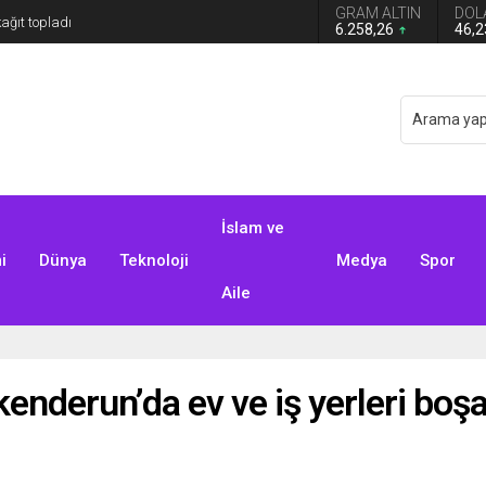
GRAM ALTIN
DOL
6.258,26
46,
İslam ve
i
Dünya
Teknoloji
Medya
Spor
Aile
enderun’da ev ve iş yerleri boşal