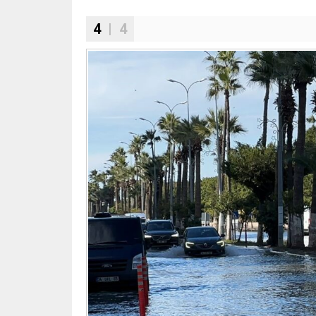
4
| 4