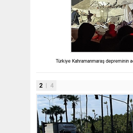
Türkiye Kahramanmaraş depreminin acıs
2
| 4