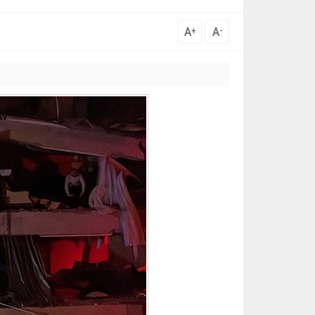
A
A
+
-