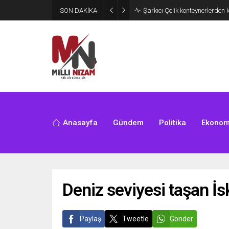
SON DAKİKA
İran 2 ülkeyi birden vurdu
Anasayfa
Gündem
Politika
Ekonom
Deniz seviyesi taşan İsk
Paylaş
Tweetle
Gönder