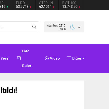
AR
EURO
STERLİN
BIST 100
2316
53,5743
62,1064
13.743,50
İstanbul,
22
°C
Açık
Foto
Yerel
Video
Diğer
Galeri
tıldı!