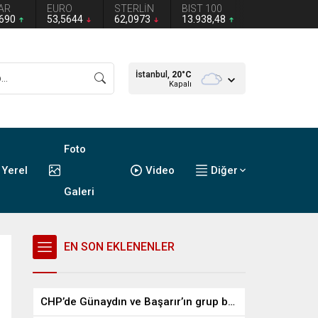
AR
EURO
STERLİN
BIST 100
2690
53,5644
62,0973
13.938,48
İstanbul,
20
°C
Kapalı
Foto
Yerel
Video
Diğer
Galeri
EN SON EKLENENLER
CHP’de Günaydın ve Başarır’ın grup başkanvekilliği düştü