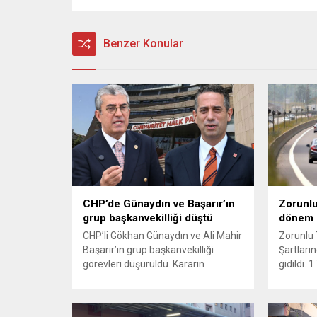
Benzer Konular
CHP’de Günaydın ve Başarır’ın
Zorunlu
grup başkanvekilliği düştü
dönem
CHP’li Gökhan Günaydın ve Ali Mahir
Zorunlu 
Başarır’ın grup başkanvekilliği
Şartların
görevleri düşürüldü. Kararın
gidildi.
ardından iki ismin unvanları da
yürürlüğ
TBMM’nin resmi internet sitesinden
kaza yer
kaldırıldı. Günaydın, ilk
yönelik 