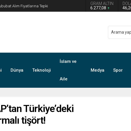
GRAM ALTIN
DOL
n grup başkanvekilliği düştü
6.277,08
46,
İslam ve
i
Dünya
Teknoloji
Medya
Spor
Aile
P’tan Türkiye’deki
alı tişört!