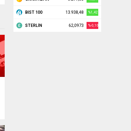
BIST 100
13.938,48
%1,42
STERLİN
62,0973
%-0,10