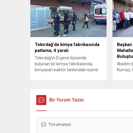
açıklamasında “Olmayan MYK’nın
haklarını
verdiği hukuksuz bir karardır” dedi.
kullanımı
CHP’den tedbirli olarak kesin
ve değer
çıkarma cezası uygulanmak üzere
sahibini
Yüksek Disiplin Kurulu’na (YDK) sevk
hale geti
edilen ve partideki tüm
Müsteşarl
görevlerinden...
kurumlar
Tekirdağ’da kimya fabrikasında
Başkan 
patlama; 4 yaralı
Mahalle
Buluştu
Tekirdağ’ın Ergene ilçesinde
bulunan bir kimya fabrikasında,
İlkadım 
kimyasal reaktör tankındaki sızıntı
Kurnaz, 
nedeniyle patlama meydana geldi.
vatandaşl
Olayda biri ağır olmak üzere toplam
Başkan 
4 işçi yaralandı. Durumu kritik olan
“Hemşehr
bir işçi tedavi amacıyla İstanbul’a
önerileri
sevk edilirken, bölgede AFAD ve
Bir Yorum Yazın
İlkadım 
KBRN ekipleri tarafından geniş çaplı
Kurnaz, 
güvenlik ve sızıntı incelemesi
kapsamın
başlatıldı. Tekirdağ’ın Ergene
ziyaret e
ilçesine...
sohbet e
öneriler