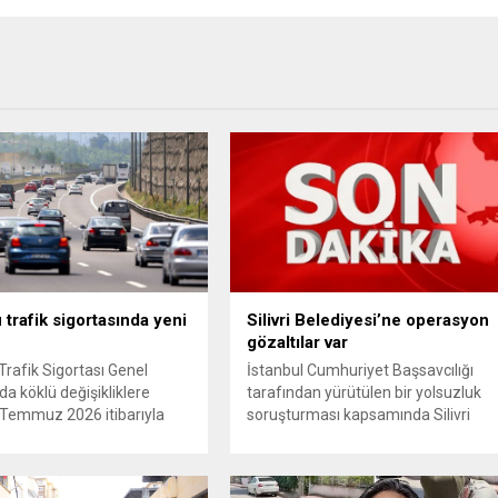
 trafik sigortasında yeni
Silivri Belediyesi’ne operasyon
gözaltılar var
Trafik Sigortası Genel
İstanbul Cumhuriyet Başsavcılığı
da köklü değişikliklere
tarafından yürütülen bir yolsuzluk
 1 Temmuz 2026 itibarıyla
soruşturması kapsamında Silivri
e girecek yeni mevzuat;
Belediyesi’ne yönelik geniş çaplı bir
ini terk eden sürücülere
operasyon düzenlendi. Aralarında
rücu (zararı rücu ettirme)
Silivri Belediye Başkanı Bora