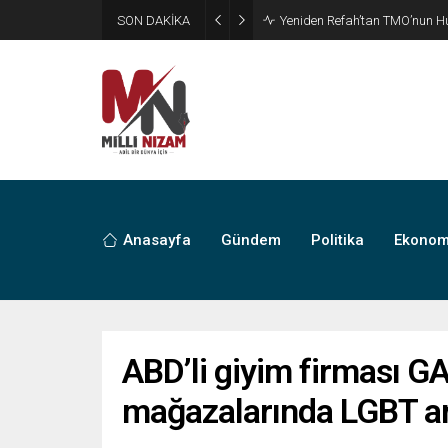
SON DAKİKA
CHP’de Günaydın ve Başarır’ı
Anasayfa
Gündem
Politika
Ekonom
ABD’li giyim firması GA
mağazalarında LGBT arm