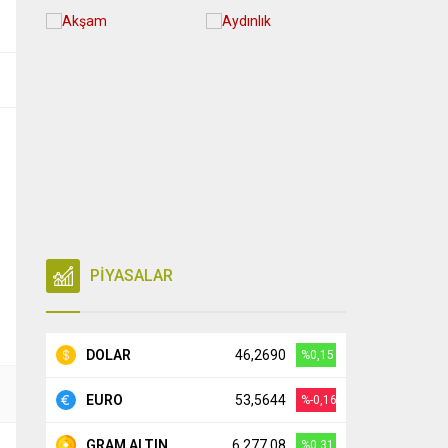
PİYASALAR
DOLAR
46,2690
%0,15
EURO
53,5644
%-0,16
GRAM ALTIN
6.277,08
%0,31