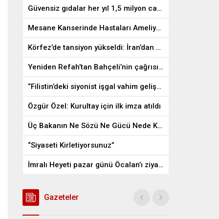
Güvensiz gıdalar her yıl 1,5 milyon can alıyor
Mesane Kanserinde Hastaları Ameliyattan Kurtaran İlaç
Körfez’de tansiyon yükseldi: İran’dan ABD üslerine misilleme
Yeniden Refah’tan Bahçeli’nin çağrısına destek
“Filistin’deki siyonist işgal vahim gelişmelere gebe”
Özgür Özel: Kurultay için ilk imza atıldı
Üç Bakanın Ne Sözü Ne Gücü Nede Kudreti Yetmedi
“Siyaseti Kirletiyorsunuz”
İmralı Heyeti pazar günü Öcalan’ı ziyaret edecek
Gazeteler