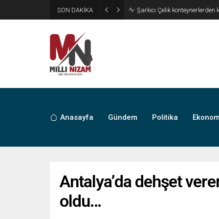
SON DAKİKA
İran 2 ülkeyi birden vurdu
Anasayfa
Gündem
Politika
Ekonom
Antalya’da dehşet veren
oldu…