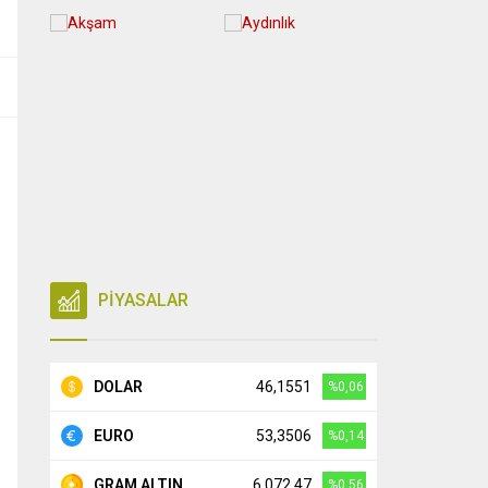
PİYASALAR
DOLAR
46,1551
%0,06
EURO
53,3506
%0,14
GRAM ALTIN
6.072,47
%0,56