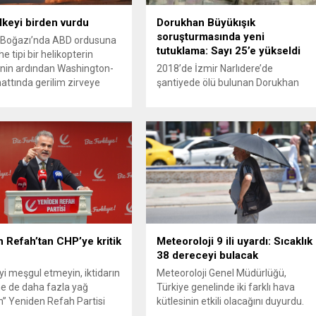
ülkeyi birden vurdu
Dorukhan Büyükışık
soruşturmasında yeni
Boğazı’nda ABD ordusuna
tutuklama: Sayı 25’e yükseldi
e tipi bir helikopterin
nin ardından Washington-
2018’de İzmir Narlıdere’de
attında gerilim zirveye
şantiyede ölü bulunan Dorukhan
ı. ABD’nin “meşru müdafaa”
Büyükışık dosyasına ilişkin
iyle İran’daki hava
soruşturmada tutuklamalar
sistemleri ve radarları
artmaya devam ediyor. Son olarak
a, İran Devrim Muhafızları
Olay Yeri İnceleme Büro Amiri
 ve Ürdün’deki Amerikan
Atakan Kaçar’ın da tutuklanmasıyla
lerini hedef alarak sert
dosyadaki tutuklu sayısı 25’e
verdi. Tahran, yeni bir ABD
yükseldi. İzmir’in Narlıdere ilçesinde
na anında yanıt verileceğini
2018 yılında şantiyede ölü bulunan
..
Dorukhan Büyükışık’a ilişkin yeniden
açılan soruşturmada tutuklamalar
genişliyor. Son olarak dönemin...
 Refah’tan CHP’ye kritik
Meteoroloji 9 ili uyardı: Sıcaklık
38 dereceyi bulacak
’yi meşgul etmeyin, iktidarın
Meteoroloji Genel Müdürlüğü,
e de daha fazla yağ
Türkiye genelinde iki farklı hava
” Yeniden Refah Partisi
kütlesinin etkili olacağını duyurdu.
şkan Yardımcısı ve Parti
Yapılan son değerlendirmelere göre