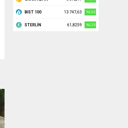
BIST 100
13.747,63
%0,02
STERLİN
61,8259
%0,23