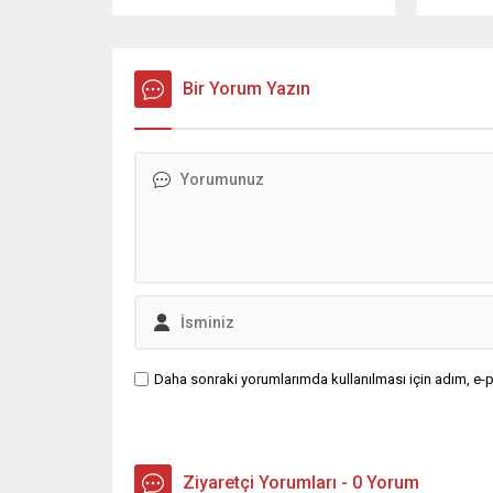
aydınlatıldı. 4 bin saatlik güvenlik
Sözcüsü 
kamerası görüntüsünü ve bin 700
‘mutlak b
Akbil kaydını inceleyen Cinayet Büro
açıklama
ekipleri, cinayeti işlediğini itiraf eden
Bir Yorum Yazın
muhalef
maktulün akrabası Bülent G. ile
gündemsi
azmettirici olduğu öne sürülen 2...
önce anla
sorunun 
adresi ol
Daha sonraki yorumlarımda kullanılması için adım, e-p
Ziyaretçi Yorumları - 0 Yorum