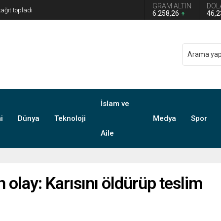
GRAM ALTIN
DOL
6.258,26
46,
İslam ve
i
Dünya
Teknoloji
Medya
Spor
Aile
 olay: Karısını öldürüp teslim