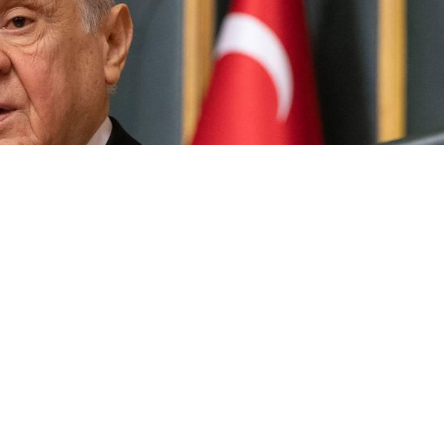
A
A
+
-
kanı Devlet Bahçeli, partisinin Merkez Yönetim Kurulu
a bulundu. Bahçeli’nin İYİ Parti’ye yönelik çağrısının hala