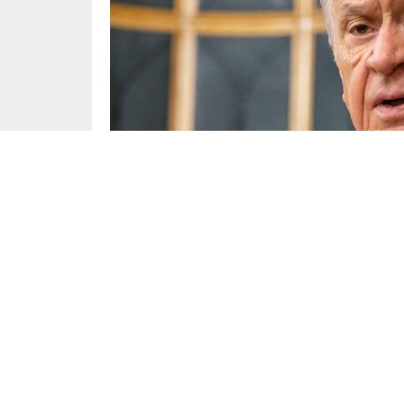
Yayınlama: 19.09.2023
Milliyetçi Hareket Partisi (MHP) Genel Baş
toplantısı sonrası gazetecilere açıklamalard