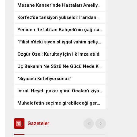
Mesane Kanserinde Hastaları Ameliyattan Kurtaran İlaç
Körfez’de tansiyon yükseldi: İran’dan ABD üslerine misilleme
Yeniden Refah’tan Bahçeli’nin çağrısına destek
“Filistin’deki siyonist işgal vahim gelişmelere gebe”
Özgür Özel: Kurultay için ilk imza atıldı
Üç Bakanın Ne Sözü Ne Gücü Nede Kudreti Yetmedi
“Siyaseti Kirletiyorsunuz”
İmralı Heyeti pazar günü Öcalan’ı ziyaret edecek
Muhalefetin seçime girebileceği gerçek bir alan kalmayabilir
Gazeteler