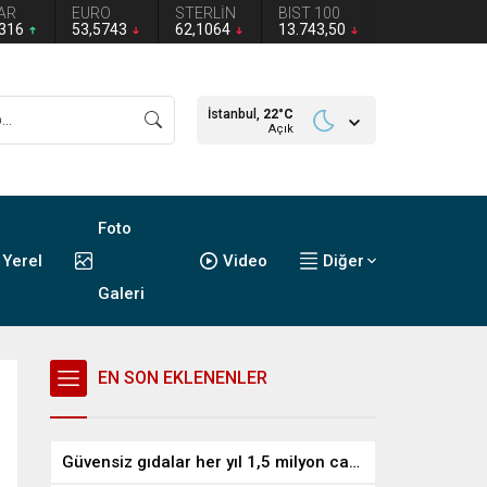
AR
EURO
STERLİN
BIST 100
2316
53,5743
62,1064
13.743,50
İstanbul,
22
°C
Açık
Foto
Yerel
Video
Diğer
Galeri
EN SON EKLENENLER
Güvensiz gıdalar her yıl 1,5 milyon can alıyor