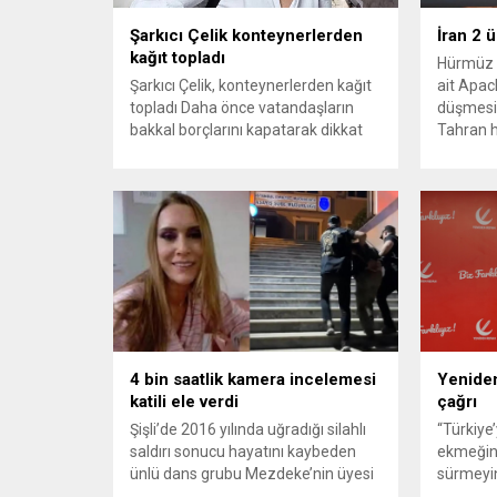
Şarkıcı Çelik konteynerlerden
İran 2 
kağıt topladı
Hürmüz 
Şarkıcı Çelik, konteynerlerden kağıt
ait Apach
topladı Daha önce vatandaşların
düşmesi
bakkal borçlarını kapatarak dikkat
Tahran h
çeken ünlü şarkıcı Çelik, bu sefer
tırmand
bambaşka bir harekete imza attı.
gerekçes
Çelik, Samsun’un İlkadım ilçesinde
savunma 
çöpten kağıt toplayarak geçimini
vurmasın
sağlayan Serpil Hanım’a destek
Bahreyn
oldu. Çelik, sokaklardaki
askeri üs
konteynerlerden kağıt topladı. Ünlü
karşılık 
şarkıcı Çelik, Samsun’un İlkadım
saldırısı
ilçesinde çöpten kağıt toplayarak...
duyurdu..
4 bin saatlik kamera incelemesi
Yeniden
katili ele verdi
çağrı
Şişli’de 2016 yılında uğradığı silahlı
“Türkiye
saldırı sonucu hayatını kaybeden
ekmeğin
ünlü dans grubu Mezdeke’nin üyesi
sürmeyin
Aynur Kanbur cinayeti, 10 yıl sonra
Genel Ba