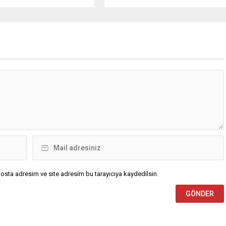
Suat Kılıç, CHP’de yaşanan
bugün öğleden sonra aralarında
utlan’ krizine ilişkin yaptığı
Ankara’nın bir kesiminin de
da, “Türkiye ana
bulunduğu 30 ilde yerel sağanak
etsiz, ana muhalefet
yağış geçişleri beklenirken; Ege ve
z kalmamalıdır. Bir an
Güneydoğu Anadolu bölgelerindeki
şın, kurultay kararı alın,
9 ilde ise hava sıcaklıkları mevsim
kaynağı değil, çözümün
normallerinin üzerine çıkarak yaz
un. Türkiye’yi...
değerlerine ulaşacak. Ayrıca...
osta adresim ve site adresim bu tarayıcıya kaydedilsin.