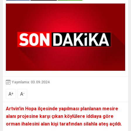
Yayınlama: 03.09.2024
A
A
+
-
Artvin’in Hopa ilçesinde yapılması planlanan mesire
alanı projesine karşı çıkan köylülere iddiaya göre
orman ihalesini alan kişi tarafından silahla ateş açıldı.