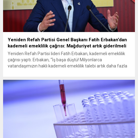
Yeniden Refah Partisi Genel Başkanı Fatih Erbakan’dan
kademeli emeklilik çağrısı: Mağduriyet artık giderilmeli
Yeniden Refah Partisi lideri Fatih Erbakan, kademeli emeklilik
çağrısı yaptı. Erbakan, “İş başa düştü! Milyonlarca
vatandaşımızın haklı kademeli emeklilik talebi artık daha fazla
ertelenmemelidir” dedi Yeniden Refah Partisi Genel Başkanı
Fatih Erbakan, milyonlarca vatandaşın kademeli emeklilik
talebinin daha fazla ertelenmemesi gerektiğini belirterek, “Bir
günlük fark nedeniyle oluşan 17 yıllık emeklilik...