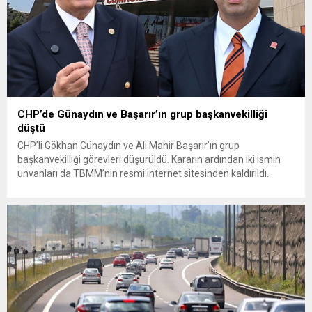
CHP’de Günaydın ve Başarır’ın grup başkanvekilliği
düştü
CHP’li Gökhan Günaydın ve Ali Mahir Başarır’ın grup
başkanvekilliği görevleri düşürüldü. Kararın ardından iki ismin
unvanları da TBMM’nin resmi internet sitesinden kaldırıldı.
Günaydın, ilk açıklamasında “Olmayan MYK’nın verdiği
hukuksuz bir karardır” dedi. CHP’den tedbirli olarak kesin
çıkarma cezası uygulanmak üzere Yüksek Disiplin Kurulu’na
(YDK) sevk edilen ve partideki tüm görevlerinden...