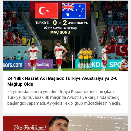
24 Yıllık Hasret Acı Başladı: Türkiye Avustralya’ya 2-0
Mağlup Oldu
24 yıl aradan sonra yeniden Dünya Kupası sahnesine çıkan
Türkiye, turnuvadaki ilk maçında Avustralya karşısında istediği
başlangıcı yapamadı. Ay-yıldızlı ekip, grup mücadelesinin açılış
karşılaşmasında rakibine 2-0 mağlup olarak Dünya Kupası
serüvenine puansız başladı. Karşılaşmanın ilk dakikalarından
itibaren iki takım da kontrollü bir oyun sergilerken, Avustralya
özellikle hızlı hücumlarla etkili olmaya...