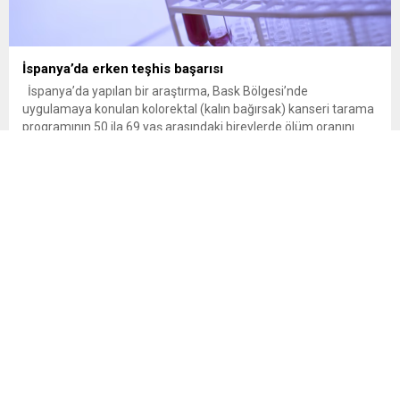
İspanya’da erken teşhis başarısı
İspanya’da yapılan bir araştırma, Bask Bölgesi’nde
uygulamaya konulan kolorektal (kalın bağırsak) kanseri tarama
programının 50 ila 69 yaş arasındaki bireylerde ölüm oranını
yüzde 50 azalttığını ortaya koydu. Gaitada gizli kan tespiti
yapan basit bir testle kolon kanseri taraması yapmak binlerce
hayatı kurtarabilir. İspanya’da bugüne kadar gerçekleştirilen en
kapsamlı araştırmalardan...