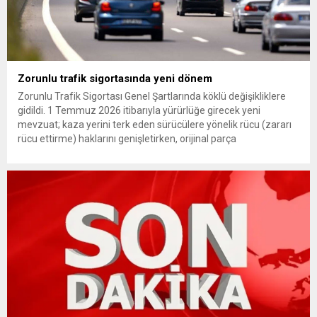
Zorunlu trafik sigortasında yeni dönem
Zorunlu Trafik Sigortası Genel Şartlarında köklü değişikliklere
gidildi. 1 Temmuz 2026 itibarıyla yürürlüğe girecek yeni
mevzuat; kaza yerini terk eden sürücülere yönelik rücu (zararı
rücu ettirme) haklarını genişletirken, orijinal parça
kullanımındaki yaş sınırını kaldırıyor ve değer kaybı
ödemelerinde hak sahibinin başvuru şartını otomatik hale
getiriyor. Hazine Müsteşarlığına bağlı ilgili kurumlarca...