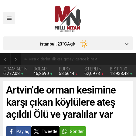
İstanbul,
23
°C
Açık
24 Yıllık Hasret Acı Başladı: Türkiye Avustralya’ya 2-0 Mağlup Oldu
GRAM ALTIN
DOLAR
EURO
STERLİN
BIST 100
6.277,08
46,2690
53,5644
62,0973
13.938,48
Artvin’de orman kesimine
karşı çıkan köylülere ateş
açıldı! Ölü ve yaralılar var
Paylaş
Tweetle
Gönder