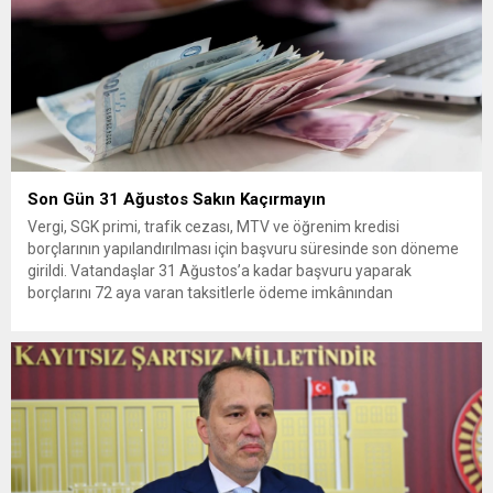
Son Gün 31 Ağustos Sakın Kaçırmayın
Vergi, SGK primi, trafik cezası, MTV ve öğrenim kredisi
borçlarının yapılandırılması için başvuru süresinde son döneme
girildi. Vatandaşlar 31 Ağustos’a kadar başvuru yaparak
borçlarını 72 aya varan taksitlerle ödeme imkânından
yararlanabilecek. Kamu alacaklarının yeniden
yapılandırılmasına olanak tanıyan düzenleme kapsamında
başvurular 31 Ağustos tarihinde sona eriyor. Hak sahiplerine 72
aya varan...