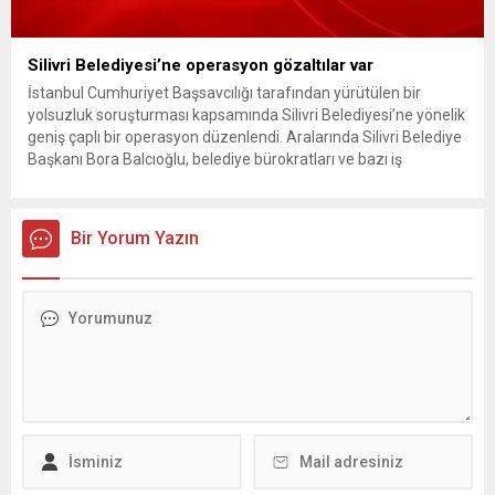
Silivri Belediyesi’ne operasyon gözaltılar var
İstanbul Cumhuriyet Başsavcılığı tarafından yürütülen bir
yolsuzluk soruşturması kapsamında Silivri Belediyesi’ne yönelik
geniş çaplı bir operasyon düzenlendi. Aralarında Silivri Belediye
Başkanı Bora Balcıoğlu, belediye bürokratları ve bazı iş
insanlarının da bulunduğu çok sayıda kişi hakkında gözaltı kararı
uygulandı. Emniyet güçlerinin belediye binasındaki teknik
inceleme ve arama çalışmaları devam ediyor. İstanbul’da...
Bir Yorum Yazın