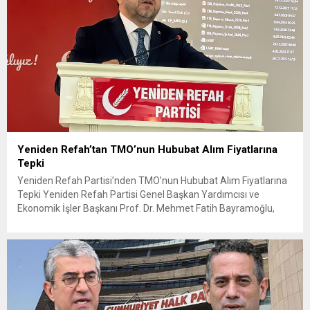
Yeniden Refah’tan TMO’nun Hububat Alım Fiyatlarına
Tepki
Yeniden Refah Partisi’nden TMO’nun Hububat Alım Fiyatlarına
Tepki Yeniden Refah Partisi Genel Başkan Yardımcısı ve
Ekonomik İşler Başkanı Prof. Dr. Mehmet Fatih Bayramoğlu,
Toprak Mahsulleri Ofisi’nin (TMO) açıkladığı hububat alım
fiyatlarına ilişkin yazılı bir açıklama yaptı. Bayramoğlu, açıklanan
fiyatların çiftçinin artan maliyetlerini karşılamaktan uzak
olduğunu savunarak fiyatların yeniden değerlendirilmesi
çağrısında...