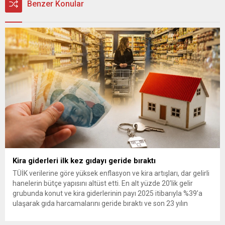
Benzer Konular
Kira giderleri ilk kez gıdayı geride bıraktı
TÜİK verilerine göre yüksek enflasyon ve kira artışları, dar gelirli
hanelerin bütçe yapısını altüst etti. En alt yüzde 20’lik gelir
grubunda konut ve kira giderlerinin payı 2025 itibarıyla %39’a
ulaşarak gıda harcamalarını geride bıraktı ve son 23 yılın
zirvesine çıktı. Türkiye’de yaşanan yüksek enflasyon ve hız
kazanan kira artışları, düşük...