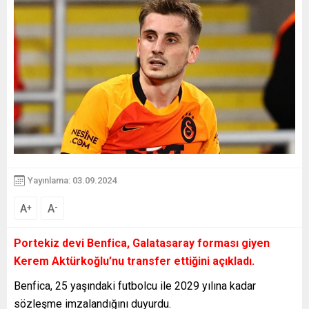
Yayınlama: 03.09.2024
A
A
+
-
Portekiz devi Benfica, Galatasaray forması giyen
Kerem Aktürkoğlu’nu transfer ettiğini açıkladı.
Benfica, 25 yaşındaki futbolcu ile 2029 yılına kadar
sözleşme imzalandığını duyurdu.