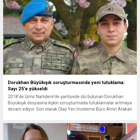
yeni bir ABD saldırısına anında yanıt verileceğini duyurdu....
Dorukhan Büyükışık soruşturmasında yeni tutuklama:
Sayı 25’e yükseldi
2018’de İzmir Narlıdere’de şantiyede ölü bulunan Dorukhan
Büyükışık dosyasına ilişkin soruşturmada tutuklamalar artmaya
devam ediyor. Son olarak Olay Yeri İnceleme Büro Amiri Atakan
Kaçar’ın da tutuklanmasıyla dosyadaki tutuklu sayısı 25’e
yükseldi. İzmir’in Narlıdere ilçesinde 2018 yılında şantiyede ölü
bulunan Dorukhan Büyükışık’a ilişkin yeniden açılan
soruşturmada tutuklamalar genişliyor. Son olarak dönemin...