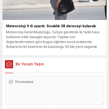
Meteoroloji 9 ili uyardı: Sıcaklık 38 dereceyi bulacak
Meteoroloji Genel Müdürlüğü, Türkiye genelinde iki farklı hava
kütlesinin etkili olacağını duyurdu. Yapılan son
değerlendirmelere göre bugün öğleden sonra aralarında
Ankara’nın bir kesiminin de bulunduğu 30 ilde yerel sağanak
yağış geçişleri beklenirken; Ege ve Güneydoğu Anadolu
bölgelerindeki 9 ilde ise hava sıcaklıkları mevsim normallerinin
üzerine çıkarak yaz değerlerine ulaşacak. Ayrıca...
Bir Yorum Yazın