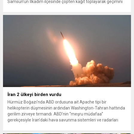
Samsun’un İlkadım ilçesinde çöpten kağıt toplayarak geçimini
sağlayan Serpil Hanım’a destek oldu. Çelik, sokaklardaki
konteynerlerden kağıt topladı. Ünlü şarkıcı Çelik, Samsun’un
İlkadım ilçesinde çöpten kağıt toplayarak...
İran 2 ülkeyi birden vurdu
Hürmüz Boğazı’nda ABD ordusuna ait Apache tipi bir
helikopterin düşmesinin ardından Washington-Tahran hattında
gerilim zirveye tırmandı. ABD’nin “meşru müdafaa”
gerekçesiyle İran’daki hava savunma sistemleri ve radarları
vurmasına, İran Devrim Muhafızları Bahreyn ve Ürdün’deki
Amerikan askeri üslerini hedef alarak sert karşılık verdi. Tahran,