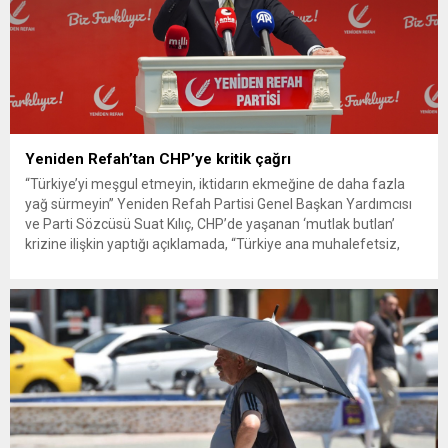
Yeniden Refah’tan CHP’ye kritik çağrı
“Türkiye’yi meşgul etmeyin, iktidarın ekmeğine de daha fazla
yağ sürmeyin” Yeniden Refah Partisi Genel Başkan Yardımcısı
ve Parti Sözcüsü Suat Kılıç, CHP’de yaşanan ‘mutlak butlan’
krizine ilişkin yaptığı açıklamada, “Türkiye ana muhalefetsiz,
ana muhalefet gündemsiz kalmamalıdır. Bir an önce anlaşın,
kurultay kararı alın, sorunun kaynağı değil, çözümün adresi
olun. Türkiye’yi...