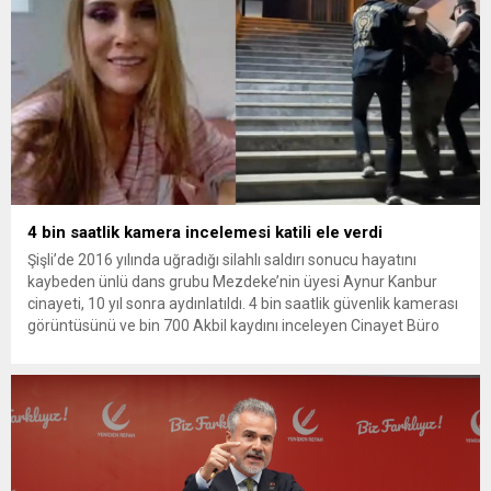
4 bin saatlik kamera incelemesi katili ele verdi
Şişli’de 2016 yılında uğradığı silahlı saldırı sonucu hayatını
kaybeden ünlü dans grubu Mezdeke’nin üyesi Aynur Kanbur
cinayeti, 10 yıl sonra aydınlatıldı. 4 bin saatlik güvenlik kamerası
görüntüsünü ve bin 700 Akbil kaydını inceleyen Cinayet Büro
ekipleri, cinayeti işlediğini itiraf eden maktulün akrabası Bülent
G. ile azmettirici olduğu öne sürülen 2...