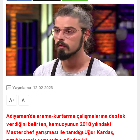
Yayınlama: 12.02.2023
A
A
+
-
Adıyaman’da arama-kurtarma çalışmalarına destek
verdiğini belirten, kamuoyunun 2018 yılındaki
Masterchef yarışması ile tanıdığı Uğur Kardaş,