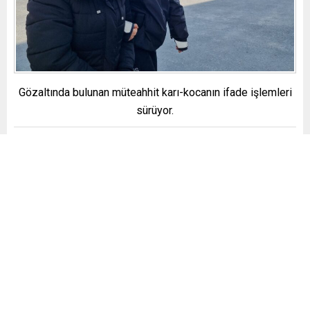
Gözaltında bulunan müteahhit karı-kocanın ifade işlemleri
sürüyor.
deprem
müteahhit
,
EN SON EKLENENLER
Güvensiz gıdalar her yıl 1,5 milyon can alıyor
Mesane Kanserinde Hastaları Ameliyattan Kurtaran İlaç