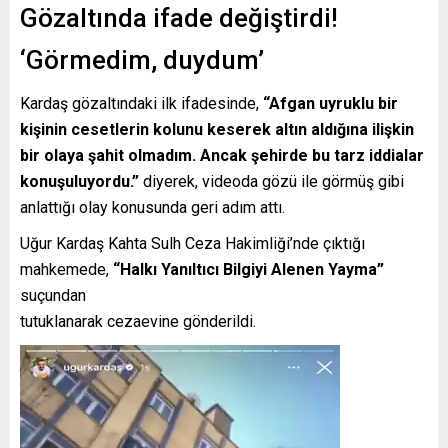
Gözaltında ifade değiştirdi!
‘Görmedim, duydum’
Kardaş gözaltındaki ilk ifadesinde,
“Afgan uyruklu bir
kişinin cesetlerin kolunu keserek altın aldığına ilişkin
bir olaya şahit olmadım. Ancak şehirde bu tarz iddialar
konuşuluyordu.”
diyerek, videoda gözü ile görmüş gibi
anlattığı olay konusunda geri adım attı.
Uğur Kardaş Kahta Sulh Ceza Hakimliği’nde çıktığı
mahkemede,
“Halkı Yanıltıcı Bilgiyi Alenen Yayma”
suçundan
tutuklanarak cezaevine gönderildi.
Video
oynatıcı