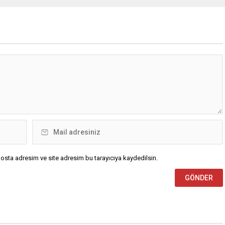
utlan’ krizine ilişkin yaptığı
Ankara’nın bir kesiminin de
da, “Türkiye ana
bulunduğu 30 ilde yerel sağanak
etsiz, ana muhalefet
yağış geçişleri beklenirken; Ege ve
z kalmamalıdır. Bir an
Güneydoğu Anadolu bölgelerindeki
şın, kurultay kararı alın,
9 ilde ise hava sıcaklıkları mevsim
kaynağı değil, çözümün
normallerinin üzerine çıkarak yaz
un. Türkiye’yi...
değerlerine ulaşacak. Ayrıca...
osta adresim ve site adresim bu tarayıcıya kaydedilsin.