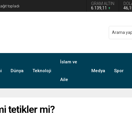
GRAM ALTIN
DOL
6.139,11
46,
İslam ve
i
Dünya
Teknoloji
Medya
Spor
Aile
i tetikler mi?