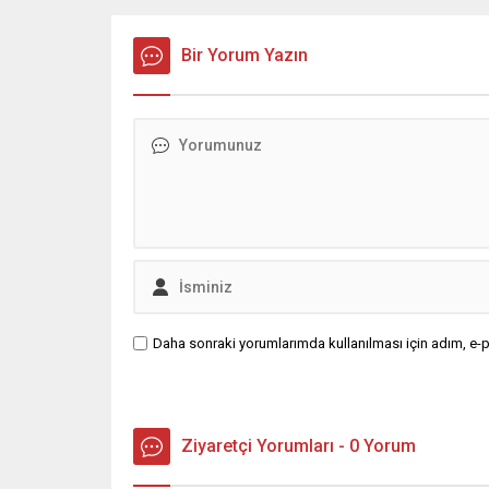
kamerası görüntüsünü ve bin 700
‘mutlak b
Akbil kaydını inceleyen Cinayet Büro
açıklama
ekipleri, cinayeti işlediğini itiraf eden
Bir Yorum Yazın
muhalef
maktulün akrabası Bülent G. ile
gündemsi
azmettirici olduğu öne sürülen 2...
önce anla
sorunun 
adresi ol
Daha sonraki yorumlarımda kullanılması için adım, e-p
Ziyaretçi Yorumları - 0 Yorum