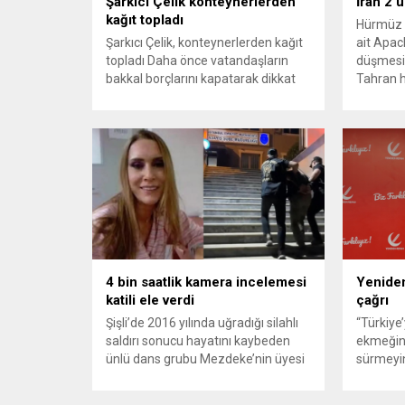
Şarkıcı Çelik konteynerlerden
İran 2 
kağıt topladı
Hürmüz 
Şarkıcı Çelik, konteynerlerden kağıt
ait Apach
topladı Daha önce vatandaşların
düşmesi
bakkal borçlarını kapatarak dikkat
Tahran h
çeken ünlü şarkıcı Çelik, bu sefer
tırmand
bambaşka bir harekete imza attı.
gerekçes
Çelik, Samsun’un İlkadım ilçesinde
savunma 
çöpten kağıt toplayarak geçimini
vurmasın
sağlayan Serpil Hanım’a destek
Bahreyn
oldu. Çelik, sokaklardaki
askeri üs
konteynerlerden kağıt topladı. Ünlü
karşılık 
şarkıcı Çelik, Samsun’un İlkadım
saldırısı
ilçesinde çöpten kağıt toplayarak...
duyurdu..
4 bin saatlik kamera incelemesi
Yeniden
katili ele verdi
çağrı
Şişli’de 2016 yılında uğradığı silahlı
“Türkiye
saldırı sonucu hayatını kaybeden
ekmeğin
ünlü dans grubu Mezdeke’nin üyesi
sürmeyin
Aynur Kanbur cinayeti, 10 yıl sonra
Genel Ba
aydınlatıldı. 4 bin saatlik güvenlik
Sözcüsü 