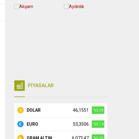
PİYASALAR
DOLAR
46,1551
%0,06
EURO
53,3506
%0,14
GRAM ALTIN
6.072,47
%0,56