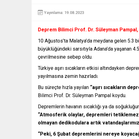
Yayınlama: 19.08.2023
Deprem Bilimci Prof. Dr. Süleyman Pampal, 
10 Ağustos’ta Malatya’da meydana gelen 5.3 b
büyüklüğündeki sarsıtıyla Adana’da yaşanan 4.5
çevrilmesine sebep oldu.
Türkiye aşırı sıcakların etkisi altındayken de
yayılmasına zemin hazırladı.
Bu süreçte hızla yayılan
“aşırı sıcakların dep
Bilimci Prof. Dr. Süleyman Pampal koydu.
Depremlerin havanın sıcaklığı ya da soğukluğ
“Atmosferik olaylar, depremleri tetiklemez. H
olmayan dedikodulara artık vatandaşlarımız
“Peki, 6 Şubat depremlerini nereye koyaca