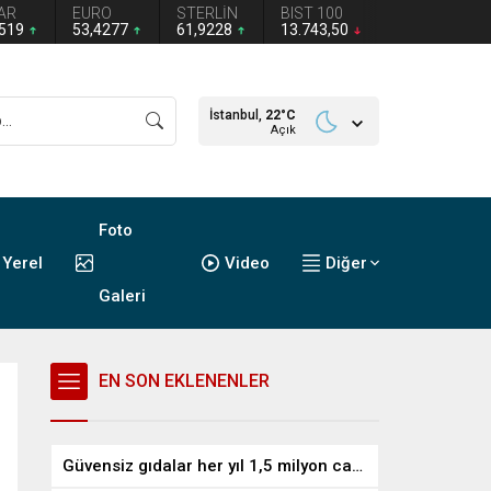
AR
EURO
STERLİN
BIST 100
1519
53,4277
61,9228
13.743,50
İstanbul,
22
°C
Açık
Foto
Yerel
Video
Diğer
Galeri
EN SON EKLENENLER
Güvensiz gıdalar her yıl 1,5 milyon can alıyor