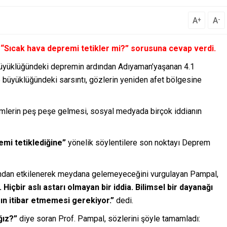
A
A
+
-
“Sıcak hava depremi tetikler mi?” sorusuna cevap verdi.
üyüklüğündeki depremin ardından Adıyaman’yaşanan 4.1
 büyüklüğündeki sarsıntı, gözlerin yeniden afet bölgesine
premlerin peş peşe gelmesi, sosyal medyada birçok iddianın
remi tetiklediğine”
yönelik söylentilere son noktayı Deprem
undan etkilenerek meydana gelemeyeceğini vurgulayan Pampal,
içbir aslı astarı olmayan bir iddia. Bilimsel bir dayanağı
ın itibar etmemesi gerekiyor.”
dedi.
ğız?”
diye soran Prof. Pampal, sözlerini şöyle tamamladı: