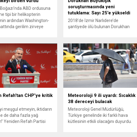
ülkeyi birden vurdu
Dorukhan Büyükışık
soruşturmasında yeni
Boğazı’nda ABD ordusuna
tutuklama: Sayı 25’e yükseldi
e tipi bir helikopterin
nin ardından Washington-
2018’de İzmir Narlıdere’de
attında gerilim zirveye
şantiyede ölü bulunan Dorukhan
ı. ABD’nin “meşru müdafaa”
Büyükışık dosyasına ilişkin
iyle İran’daki hava
soruşturmada tutuklamalar
sistemleri ve radarları
artmaya devam ediyor. Son olarak
a, İran Devrim Muhafızları
Olay Yeri İnceleme Büro Amiri
 ve Ürdün’deki Amerikan
Atakan Kaçar’ın da tutuklanmasıyla
lerini hedef alarak sert
dosyadaki tutuklu sayısı 25’e
verdi. Tahran, yeni bir ABD
yükseldi. İzmir’in Narlıdere ilçesinde
na anında yanıt verileceğini
2018 yılında şantiyede ölü bulunan
..
Dorukhan Büyükışık’a ilişkin yeniden
açılan soruşturmada tutuklamalar
genişliyor. Son olarak dönemin...
 Refah’tan CHP’ye kritik
Meteoroloji 9 ili uyardı: Sıcaklık
38 dereceyi bulacak
’yi meşgul etmeyin, iktidarın
Meteoroloji Genel Müdürlüğü,
e de daha fazla yağ
Türkiye genelinde iki farklı hava
” Yeniden Refah Partisi
kütlesinin etkili olacağını duyurdu.
şkan Yardımcısı ve Parti
Yapılan son değerlendirmelere göre
Suat Kılıç, CHP’de yaşanan
bugün öğleden sonra aralarında