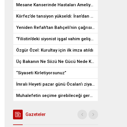
Mesane Kanserinde Hastaları Ameliyattan Kurtaran İlaç
Körfez’de tansiyon yükseldi: İran’dan ABD üslerine misilleme
Yeniden Refah’tan Bahçeli’nin çağrısına destek
“Filistin’deki siyonist işgal vahim gelişmelere gebe”
Özgür Özel: Kurultay için ilk imza atıldı
Üç Bakanın Ne Sözü Ne Gücü Nede Kudreti Yetmedi
“Siyaseti Kirletiyorsunuz”
İmralı Heyeti pazar günü Öcalan’ı ziyaret edecek
Muhalefetin seçime girebileceği gerçek bir alan kalmayabilir
Gazeteler