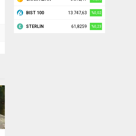
BIST 100
13.747,63
%0,02
STERLİN
61,8259
%0,23