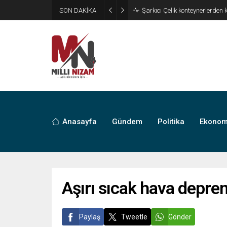
SON DAKİKA
İran 2 ülkeyi birden vurdu
Anasayfa
Gündem
Politika
Ekonom
Aşırı sıcak hava deprem
Paylaş
Tweetle
Gönder