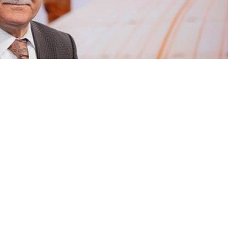
A
A
+
-
zlanarak hastaneye kaldırıldı.
landığı öğrenildi.
an paylaşımda,
“Nihat hocamız tansiyon sebebiyle hastanede