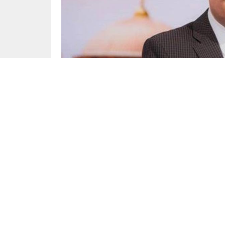
Yayınlama: 18.08.2023
İlahiyatçı Prof. Dr. Nihat Hatipoğlu, rahatsı
Prof. Hatipoğlu’nun tansiyon sebebiyle rahatsız
Hatipoğlu’nun sosyal medya hesabından yapıl