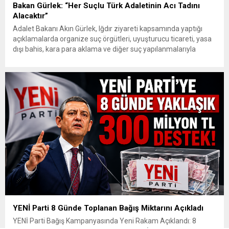
Bakan Gürlek: “Her Suçlu Türk Adaletinin Acı Tadını
Alacaktır”
Adalet Bakanı Akın Gürlek, Iğdır ziyareti kapsamında yaptığı
açıklamalarda organize suç örgütleri, uyuşturucu ticareti, yasa
dışı bahis, kara para aklama ve diğer suç yapılanmalarıyla
mücadelede kararlılık mesajı verdi. Gürlek, gelişen teknolojik
imkânların güvenlik ve adalet birimleri tarafından etkin şekilde
kullanıldığını belirterek, “Biz artık suç örgütleri ve illegal
yapılanmaların bir adım...
YENİ Parti 8 Günde Toplanan Bağış Miktarını Açıkladı
YENİ Parti Bağış Kampanyasında Yeni Rakam Açıklandı: 8