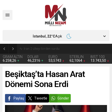
İstanbul,
22
°C
Açık
İran 2 ülkeyi birden vurdu
GRAM ALTIN
DOLAR
EURO
STERLİN
BIST 100
6.258,26
46,2316
53,5743
62,1064
13.743,50
Beşiktaş’ta Hasan Arat
Dönemi Sona Erdi
Paylaş
Tweetle
Gönder