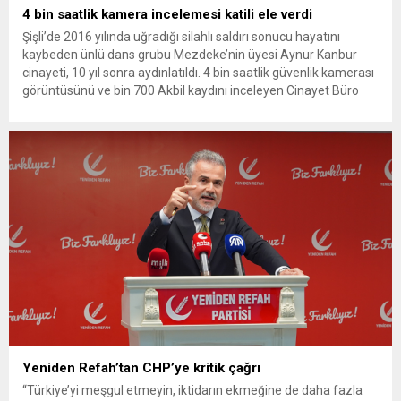
4 bin saatlik kamera incelemesi katili ele verdi
Şişli’de 2016 yılında uğradığı silahlı saldırı sonucu hayatını
kaybeden ünlü dans grubu Mezdeke’nin üyesi Aynur Kanbur
cinayeti, 10 yıl sonra aydınlatıldı. 4 bin saatlik güvenlik kamerası
görüntüsünü ve bin 700 Akbil kaydını inceleyen Cinayet Büro
ekipleri, cinayeti işlediğini itiraf eden maktulün akrabası Bülent
G. ile azmettirici olduğu öne sürülen 2...
Yeniden Refah’tan CHP’ye kritik çağrı
“Türkiye’yi meşgul etmeyin, iktidarın ekmeğine de daha fazla