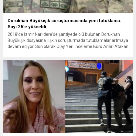
Dorukhan Büyükışık soruşturmasında yeni tutuklama:
Sayı 25’e yükseldi
2018’de İzmir Narlıdere’de şantiyede ölü bulunan Dorukhan
Büyükışık dosyasına ilişkin soruşturmada tutuklamalar artmaya
devam ediyor. Son olarak Olay Yeri İnceleme Büro Amiri Atakan
Kaçar’ın da tutuklanmasıyla dosyadaki tutuklu sayısı 25’e
yükseldi. İzmir’in Narlıdere ilçesinde 2018 yılında şantiyede ölü
bulunan Dorukhan Büyükışık’a ilişkin yeniden açılan
soruşturmada tutuklamalar genişliyor. Son olarak dönemin...