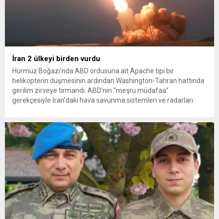
İran 2 ülkeyi birden vurdu
Hürmüz Boğazı’nda ABD ordusuna ait Apache tipi bir
helikopterin düşmesinin ardından Washington-Tahran hattında
gerilim zirveye tırmandı. ABD’nin “meşru müdafaa”
gerekçesiyle İran’daki hava savunma sistemleri ve radarları
vurmasına, İran Devrim Muhafızları Bahreyn ve Ürdün’deki
Amerikan askeri üslerini hedef alarak sert karşılık verdi. Tahran,
yeni bir ABD saldırısına anında yanıt verileceğini duyurdu....