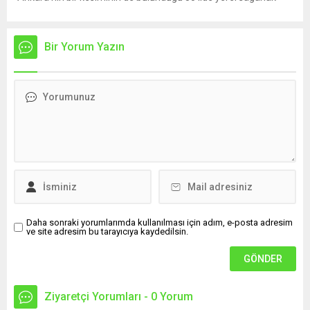
yağış geçişleri beklenirken; Ege ve Güneydoğu Anadolu
bölgelerindeki 9 ilde ise hava sıcaklıkları mevsim normallerinin
üzerine çıkarak yaz değerlerine ulaşacak. Ayrıca...
Bir Yorum Yazın
Daha sonraki yorumlarımda kullanılması için adım, e-posta adresim
ve site adresim bu tarayıcıya kaydedilsin.
Ziyaretçi Yorumları - 0 Yorum