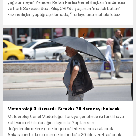
yağ sürmeyin” Yeniden Refah Partisi Genel Başkan Yardımcısı
ve Parti Sözcüsü Suat Kılıç, CHP’de yaşanan ‘mutlak butlan’
krizine ilişkin yaptığı açıklamada, “Türkiye ana muhalefetsiz,
ana muhalefet gündemsiz kalmamalıdır. Bir an önce anlaşın,
kurultay kararı alın, sorunun kaynağı değil, çözümün adresi
olun. Türkiye’yi...
Meteoroloji 9 ili uyardı: Sıcaklık 38 dereceyi bulacak
Meteoroloji Genel Müdürlüğü, Türkiye genelinde iki farklı hava
kütlesinin etkili olacağını duyurdu. Yapılan son
değerlendirmelere göre bugün öğleden sonra aralarında
Ankara’nın bir kesiminin de bulunduğu 30 ilde yerel sağanak