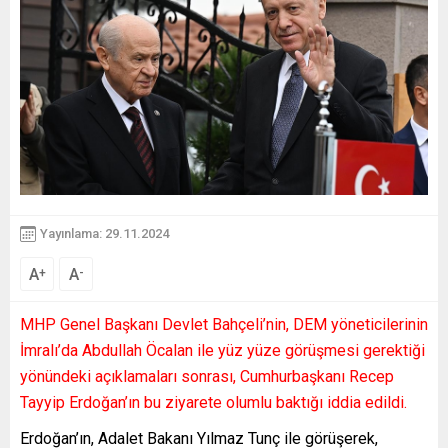
Yayınlama: 29.11.2024
A
A
+
-
MHP Genel Başkanı Devlet Bahçeli’nin, DEM yöneticilerinin
İmralı’da Abdullah Öcalan ile yüz yüze görüşmesi gerektiği
yönündeki açıklamaları sonrası, Cumhurbaşkanı Recep
Tayyip Erdoğan’ın bu ziyarete olumlu baktığı iddia edildi.
Erdoğan’ın, Adalet Bakanı Yılmaz Tunç ile görüşerek,