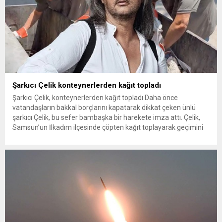
Şarkıcı Çelik konteynerlerden kağıt topladı
Şarkıcı Çelik, konteynerlerden kağıt topladı Daha önce
vatandaşların bakkal borçlarını kapatarak dikkat çeken ünlü
şarkıcı Çelik, bu sefer bambaşka bir harekete imza attı. Çelik,
Samsun’un İlkadım ilçesinde çöpten kağıt toplayarak geçimini
sağlayan Serpil Hanım’a destek oldu. Çelik, sokaklardaki
konteynerlerden kağıt topladı. Ünlü şarkıcı Çelik, Samsun’un
İlkadım ilçesinde çöpten kağıt toplayarak...