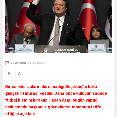
Yayınlama: 29.11.2024
A
A
+
-
Bir süredir suların durulmadığı Beşiktaş’ta kötü
gidişatın faturası kesildi. Daha önce kulübün sadece
futbol kısmını bırakan Hasan Arat, bugün yaptığı
açıklamada başkanlık görevinden tamamen istifa
ettiğini açıkladı.