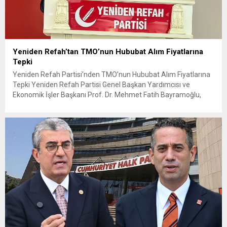
Yeniden Refah’tan TMO’nun Hububat Alım Fiyatlarına
Tepki
Yeniden Refah Partisi’nden TMO’nun Hububat Alım Fiyatlarına
Tepki Yeniden Refah Partisi Genel Başkan Yardımcısı ve
Ekonomik İşler Başkanı Prof. Dr. Mehmet Fatih Bayramoğlu,
Toprak Mahsulleri Ofisi’nin (TMO) açıkladığı hububat alım
fiyatlarına ilişkin yazılı bir açıklama yaptı. Bayramoğlu, açıklanan
fiyatların çiftçinin artan maliyetlerini karşılamaktan uzak
olduğunu savunarak fiyatların yeniden değerlendirilmesi
çağrısında...