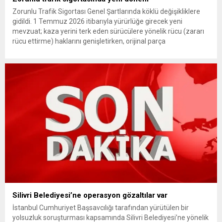
Zorunlu Trafik Sigortası Genel Şartlarında köklü değişikliklere
gidildi. 1 Temmuz 2026 itibarıyla yürürlüğe girecek yeni
mevzuat; kaza yerini terk eden sürücülere yönelik rücu (zararı
rücu ettirme) haklarını genişletirken, orijinal parça
kullanımındaki yaş sınırını kaldırıyor ve değer kaybı
ödemelerinde hak sahibinin başvuru şartını otomatik hale
getiriyor. Hazine Müsteşarlığına bağlı ilgili kurumlarca...
Silivri Belediyesi’ne operasyon gözaltılar var
İstanbul Cumhuriyet Başsavcılığı tarafından yürütülen bir
yolsuzluk soruşturması kapsamında Silivri Belediyesi’ne yönelik