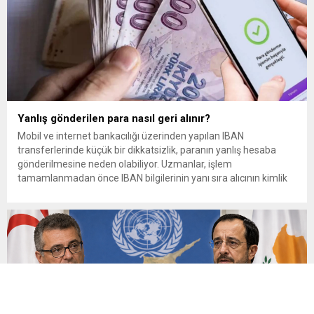
Yanlış gönderilen para nasıl geri alınır?
Mobil ve internet bankacılığı üzerinden yapılan IBAN
transferlerinde küçük bir dikkatsizlik, paranın yanlış hesaba
gönderilmesine neden olabiliyor. Uzmanlar, işlem
tamamlanmadan önce IBAN bilgilerinin yanı sıra alıcının kimlik
bilgilerinin de mutlaka kontrol edilmesini öneriyor. Günlük
bankacılık işlemlerinin önemli bir bölümünü oluşturan para
transferlerinde, özellikle IBAN’ın yanlış yazılması veya alıcı
bilgilerinin kontrol...