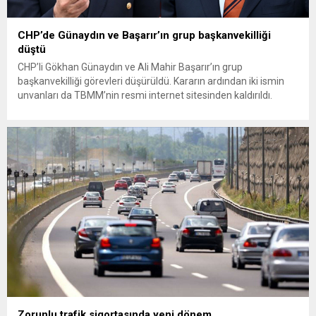
CHP’de Günaydın ve Başarır’ın grup başkanvekilliği
düştü
CHP’li Gökhan Günaydın ve Ali Mahir Başarır’ın grup
başkanvekilliği görevleri düşürüldü. Kararın ardından iki ismin
unvanları da TBMM’nin resmi internet sitesinden kaldırıldı.
Günaydın, ilk açıklamasında “Olmayan MYK’nın verdiği
hukuksuz bir karardır” dedi. CHP’den tedbirli olarak kesin
çıkarma cezası uygulanmak üzere Yüksek Disiplin Kurulu’na
(YDK) sevk edilen ve partideki tüm görevlerinden...
Zorunlu trafik sigortasında yeni dönem