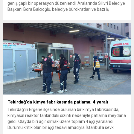
geniş çaplı bir operasyon düzenlendi. Aralarında Silivri Belediye
Başkanı Bora Balcıoğlu, belediye bürokratları ve bazı iş
insanlarının da bulunduğu çok sayıda kişi hakkında gözaltı kararı
uygulandı. Emniyet güçlerinin belediye binasındaki teknik
inceleme ve arama çalışmaları devam ediyor. İstanbul’da...
Tekirdağ’da kimya fabrikasında patlama; 4 yaralı
Tekirdağ’ın Ergene ilçesinde bulunan bir kimya fabrikasında,
kimyasal reaktör tankındaki sızıntı nedeniyle patlama meydana
geldi. Olayda biri ağır olmak üzere toplam 4 işçi yaralandı.
Durumu kritik olan bir işçi tedavi amacıyla İstanbul’a sevk
edilirken, bölgede AFAD ve KBRN ekipleri tarafından geniş çaplı