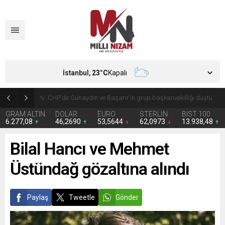
İstanbul,
23
°C
Kapalı
CHP’de Günaydın ve Başarır’ın grup başkanvekilliği düştü
GRAM ALTIN
DOLAR
EURO
STERLİN
BIST 100
6.277,08
46,2690
53,5644
62,0973
13.938,48
Bilal Hancı ve Mehmet
Üstündağ gözaltına alındı
Paylaş
Tweetle
Gönder