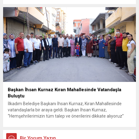
güvenlik ve sızıntı incelemesi başlatıldı. Tekirdağ’ın Ergene
ilçesine...
Başkan İhsan Kurnaz Kıran Mahallesinde Vatandaşla
Buluştu
İlkadım Belediye Başkanı İhsan Kurnaz, Kıran Mahallesinde
vatandaşlarla bir araya geldi. Başkan İhsan Kurnaz,
“Hemşehrilerimizin tüm talep ve önerilerini dikkate alıyoruz”
dedi. İlkadım Belediye Başkanı İhsan Kurnaz, mahalle ziyaretleri
kapsamında Kıran Mahallesini ziyaret etti. Mahalle sakinleriyle
sohbet eden, onların talep ve önerileri dinleyen Başkan İhsan
Bir Yorum Yazın