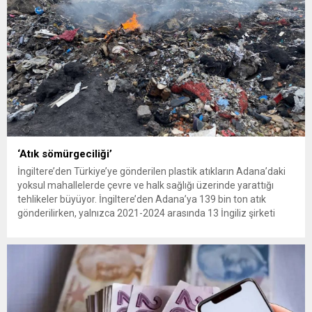
‘Atık sömürgeciliği’
İngiltere’den Türkiye’ye gönderilen plastik atıkların Adana’daki
yoksul mahallelerde çevre ve halk sağlığı üzerinde yarattığı
tehlikeler büyüyor. İngiltere’den Adana’ya 139 bin ton atık
gönderilirken, yalnızca 2021-2024 arasında 13 İngiliz şirketi
Kemal Deniz geri dönüşüm bölgesine 545 sevkiyatla 52 bin ton
plastik atık taşıdı. Sulama kanallarında mikroplastik tespit
edilirken çiftçiler hava, su...