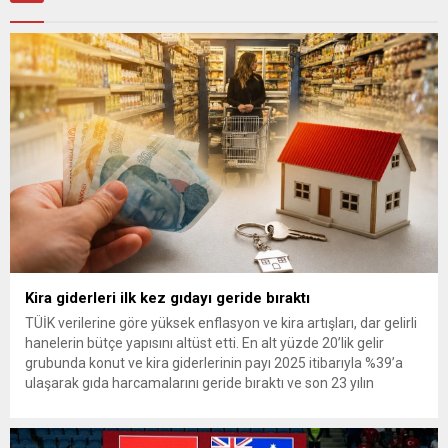
Kira giderleri ilk kez gıdayı geride bıraktı
TÜİK verilerine göre yüksek enflasyon ve kira artışları, dar gelirli
hanelerin bütçe yapısını altüst etti. En alt yüzde 20’lik gelir
grubunda konut ve kira giderlerinin payı 2025 itibarıyla %39’a
ulaşarak gıda harcamalarını geride bıraktı ve son 23 yılın
zirvesine çıktı. Türkiye’de yaşanan yüksek enflasyon ve hız
kazanan kira artışları, düşük...