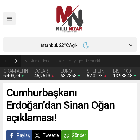
İstanbul,
22
°C
Açık
24 Yıllık Hasret Acı Başladı: Türkiye Avustralya’ya 2-0 Mağlup Oldu
GRAM ALTIN
DOLAR
EURO
STERLİN
BIST 100
6.403,54
46,2613
53,7868
62,0973
13.938,48
Cumhurbaşkanı
Erdoğan’dan Sinan Oğan
açıklaması!
Paylaş
Tweetle
Gönder