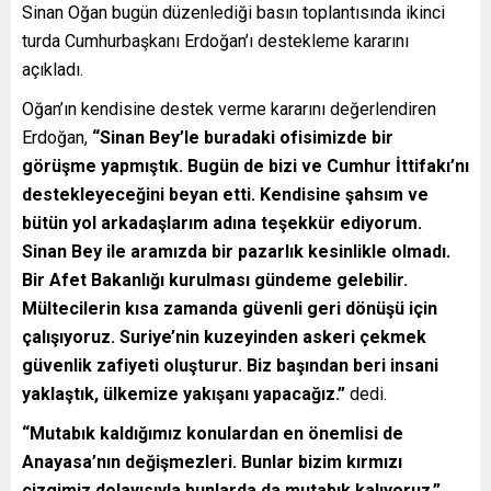
Sinan Oğan bugün düzenlediği basın toplantısında ikinci
turda Cumhurbaşkanı Erdoğan’ı destekleme kararını
açıkladı.
Oğan’ın kendisine destek verme kararını değerlendiren
Erdoğan,
“Sinan Bey’le buradaki ofisimizde bir
görüşme yapmıştık. Bugün de bizi ve Cumhur İttifakı’nı
destekleyeceğini beyan etti. Kendisine şahsım ve
bütün yol arkadaşlarım adına teşekkür ediyorum.
Sinan Bey ile aramızda bir pazarlık kesinlikle olmadı.
Bir Afet Bakanlığı kurulması gündeme gelebilir.
Mültecilerin kısa zamanda güvenli geri dönüşü için
çalışıyoruz. Suriye’nin kuzeyinden askeri çekmek
güvenlik zafiyeti oluşturur. Biz başından beri insani
yaklaştık, ülkemize yakışanı yapacağız.”
dedi.
“Mutabık kaldığımız konulardan en önemlisi de
Anayasa’nın değişmezleri. Bunlar bizim kırmızı
çizgimiz dolayısıyla bunlarda da mutabık kalıyoruz.”