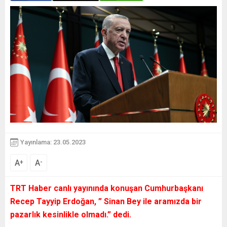
Yayınlama: 23.05.2023
A
A
+
-
TRT Haber canlı yayınında konuşan Cumhurbaşkanı
Recep Tayyip Erdoğan,
” Sinan Bey ile aramızda bir
pazarlık kesinlikle olmadı.”
dedi.