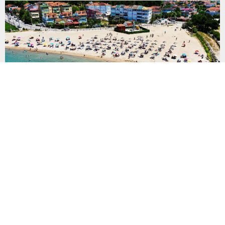
gök gürültülü sağanak yağış beklendiğini açıkladı....
Plajlar için yeni düzenleme
Çevre, Şehircilik ve İklim Değişikliği Bakanlığı, Hazine
taşınmazlarına ilişkin yönetmelikte değişikliğe gitti.
Düzenlemeyle kıyı ve sahil şeritlerinde amaç dışı kullanım ve
işgallerin önlenmesi, plajlarda duş, gölgelik, soyunma kabini ve
seyyar tuvalet gibi ihtiyaçların karşılanması hedefleniyor. Kıyı ve
sahil şeritlerinin kullanımına ilişkin yeni düzenleme Resmi
Gazete’de yayımlandı. Çevre, Şehircilik ve İklim...