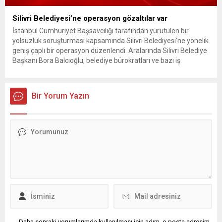
Silivri Belediyesi’ne operasyon gözaltılar var
İstanbul Cumhuriyet Başsavcılığı tarafından yürütülen bir
yolsuzluk soruşturması kapsamında Silivri Belediyesi’ne yönelik
geniş çaplı bir operasyon düzenlendi. Aralarında Silivri Belediye
Başkanı Bora Balcıoğlu, belediye bürokratları ve bazı iş
insanlarının da bulunduğu çok sayıda kişi hakkında gözaltı kararı
uygulandı. Emniyet güçlerinin belediye binasındaki teknik
inceleme ve arama çalışmaları devam ediyor. İstanbul’da...
Bir Yorum Yazın
Daha sonraki yorumlarımda kullanılması için adım, e-posta adresim