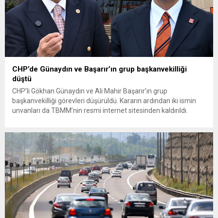
CHP’de Günaydın ve Başarır’ın grup başkanvekilliği
düştü
CHP’li Gökhan Günaydın ve Ali Mahir Başarır’ın grup
başkanvekilliği görevleri düşürüldü. Kararın ardından iki ismin
unvanları da TBMM’nin resmi internet sitesinden kaldırıldı.
Günaydın, ilk açıklamasında “Olmayan MYK’nın verdiği
hukuksuz bir karardır” dedi. CHP’den tedbirli olarak kesin
çıkarma cezası uygulanmak üzere Yüksek Disiplin Kurulu’na
(YDK) sevk edilen ve partideki tüm görevlerinden...