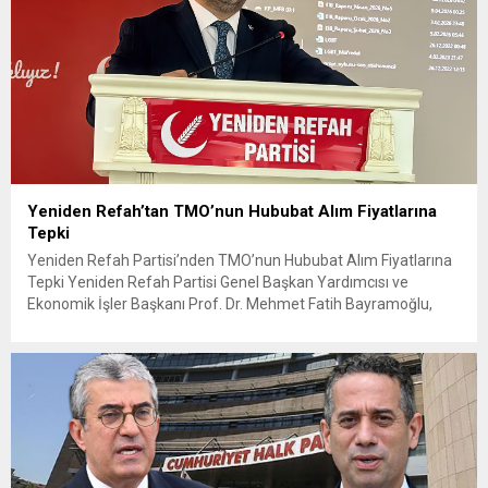
Yeniden Refah’tan TMO’nun Hububat Alım Fiyatlarına
Tepki
Yeniden Refah Partisi’nden TMO’nun Hububat Alım Fiyatlarına
Tepki Yeniden Refah Partisi Genel Başkan Yardımcısı ve
Ekonomik İşler Başkanı Prof. Dr. Mehmet Fatih Bayramoğlu,
Toprak Mahsulleri Ofisi’nin (TMO) açıkladığı hububat alım
fiyatlarına ilişkin yazılı bir açıklama yaptı. Bayramoğlu, açıklanan
fiyatların çiftçinin artan maliyetlerini karşılamaktan uzak
olduğunu savunarak fiyatların yeniden değerlendirilmesi
çağrısında...