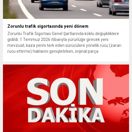
Zorunlu trafik sigortasında yeni dönem
Zorunlu Trafik Sigortası Genel Şartlarında köklü değişikliklere
gidildi. 1 Temmuz 2026 itibarıyla yürürlüğe girecek yeni
mevzuat; kaza yerini terk eden sürücülere yönelik rücu (zararı
rücu ettirme) haklarını genişletirken, orijinal parça
kullanımındaki yaş sınırını kaldırıyor ve değer kaybı
ödemelerinde hak sahibinin başvuru şartını otomatik hale
getiriyor. Hazine Müsteşarlığına bağlı ilgili kurumlarca...