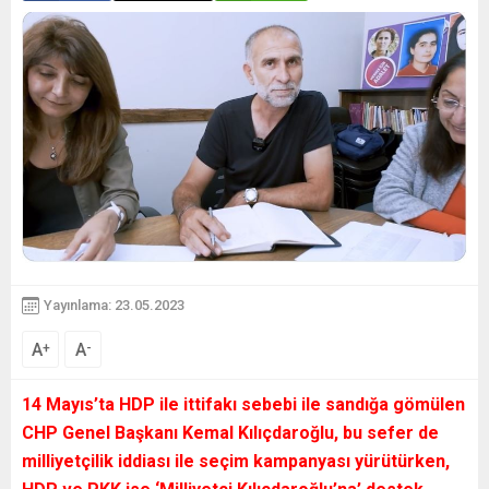
Yayınlama: 23.05.2023
A
A
+
-
14 Mayıs’ta HDP ile ittifakı sebebi ile sandığa gömülen
CHP Genel Başkanı Kemal Kılıçdaroğlu, bu sefer de
milliyetçilik iddiası ile seçim kampanyası yürütürken,