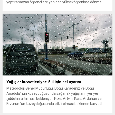
yaptıramayan öğrencilere yeniden yükseköğrenime dönme
imkânı tanındı. Peki öğrenci affından kimler yararlanabilecek,
başvurular ne zaman ve nereye yapılacak? Üniversitelerle ilişiği
kesilen öğrencilere yeniden öğrenim hakkı tanıyan “öğrenci
affı” düzenlemesi böylece resmen...
Yağışlar kuvvetleniyor: 5 il için sel uyarısı
Meteoroloji Genel Müdürlüğü, Doğu Karadeniz ve Doğu
Anadolu’nun kuzeydoğusunda sağanak yağışların yer yer
şiddetini artırması bekleniyor. Rize, Artvin, Kars, Ardahan ve
Erzurum’un kuzeydoğusunda etkili olması beklenen kuvvetli
yağışlar nedeniyle sel, su baskını ve heyelan riskine karşı uyarı
yapıldı. Meteoroloji Genel Müdürlüğü, yurdun bazı kesimlerinde