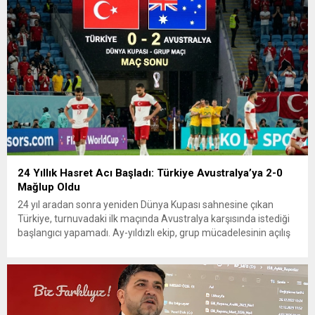
24 Yıllık Hasret Acı Başladı: Türkiye Avustralya’ya 2-0
Mağlup Oldu
24 yıl aradan sonra yeniden Dünya Kupası sahnesine çıkan
Türkiye, turnuvadaki ilk maçında Avustralya karşısında istediği
başlangıcı yapamadı. Ay-yıldızlı ekip, grup mücadelesinin açılış
karşılaşmasında rakibine 2-0 mağlup olarak Dünya Kupası
serüvenine puansız başladı. Karşılaşmanın ilk dakikalarından
itibaren iki takım da kontrollü bir oyun sergilerken, Avustralya
özellikle hızlı hücumlarla etkili olmaya...