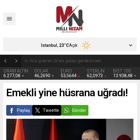
İstanbul,
23
°C
Açık
24 Yıllık Hasret Acı Başladı: Türkiye Avustralya’ya 2-0 Mağlup Oldu
GRAM ALTIN
DOLAR
EURO
STERLİN
BIST 100
6.277,08
46,2690
53,5644
62,0973
13.938,48
Emekli yine hüsrana uğradı!
Paylaş
Tweetle
Gönder