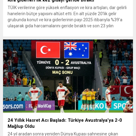
Kira giderleri ilk kez gıdayı geride bıraktı
TÜİK verilerine göre yüksek enflasyon ve kira artışları, dar gelirli
hanelerin bütçe yapısını altüst etti. En alt yüzde 20’lik gelir
grubunda konut ve kira giderlerinin payı 2025 itibarıyla %39’a
ulaşarak gıda harcamalarını geride bıraktı ve son 23 yılın
zirvesine çıktı. Türkiye’de yaşanan yüksek enflasyon ve hız
kazanan kira artışları, düşük...
24 Yıllık Hasret Acı Başladı: Türkiye Avustralya’ya 2-0
Mağlup Oldu
24 yıl aradan sonra yeniden Dünya Kupası sahnesine çıkan