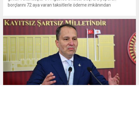
borçlarını 72 aya varan taksitlerle ödeme imkânından
yararlanabilecek. Kamu alacaklarının yeniden
yapılandırılmasına olanak tanıyan düzenleme kapsamında
başvurular 31 Ağustos tarihinde sona eriyor. Hak sahiplerine 72
aya varan...
Yeniden Refah Partisi Genel Başkanı Fatih Erbakan’dan
kademeli emeklilik çağrısı: Mağduriyet artık giderilmeli
Yeniden Refah Partisi lideri Fatih Erbakan, kademeli emeklilik
çağrısı yaptı. Erbakan, “İş başa düştü! Milyonlarca
vatandaşımızın haklı kademeli emeklilik talebi artık daha fazla
ertelenmemelidir” dedi Yeniden Refah Partisi Genel Başkanı