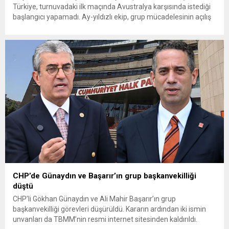
Türkiye, turnuvadaki ilk maçında Avustralya karşısında istediği
başlangıcı yapamadı. Ay-yıldızlı ekip, grup mücadelesinin açılış
karşılaşmasında rakibine 2-0 mağlup olarak Dünya Kupası
serüvenine puansız başladı. Karşılaşmanın ilk dakikalarından
itibaren iki takım da kontrollü bir oyun sergilerken, Avustralya
özellikle hızlı hücumlarla etkili olmaya...
CHP’de Günaydın ve Başarır’ın grup başkanvekilliği
düştü
CHP’li Gökhan Günaydın ve Ali Mahir Başarır’ın grup
başkanvekilliği görevleri düşürüldü. Kararın ardından iki ismin
unvanları da TBMM’nin resmi internet sitesinden kaldırıldı.