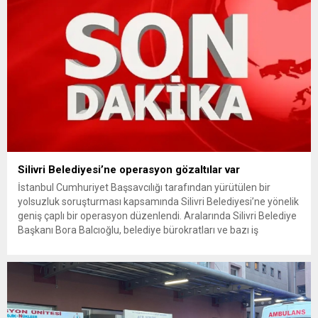
Silivri Belediyesi’ne operasyon gözaltılar var
İstanbul Cumhuriyet Başsavcılığı tarafından yürütülen bir
yolsuzluk soruşturması kapsamında Silivri Belediyesi’ne yönelik
geniş çaplı bir operasyon düzenlendi. Aralarında Silivri Belediye
Başkanı Bora Balcıoğlu, belediye bürokratları ve bazı iş
insanlarının da bulunduğu çok sayıda kişi hakkında gözaltı kararı
uygulandı. Emniyet güçlerinin belediye binasındaki teknik
inceleme ve arama çalışmaları devam ediyor. İstanbul’da...