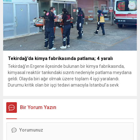
Tekirdağ’da kimya fabrikasında patlama; 4 yaralı
Tekirdağ’ın Ergene ilçesinde bulunan bir kimya fabrikasında,
kimyasal reaktör tankındaki sızıntı nedeniyle patlama meydana
geldi. Olayda biri ağır olmak üzere toplam 4 işçi yaralandı.
Durumu kritik olan bir işçi tedavi amacıyla İstanbul’a sevk
edilirken, bölgede AFAD ve KBRN ekipleri tarafından geniş çaplı
güvenlik ve sızıntı incelemesi başlatıldı. Tekirdağ’ın Ergene
ilçesine...
Bir Yorum Yazın