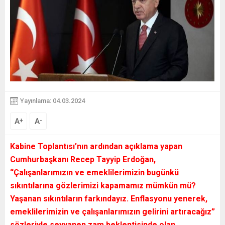
Yayınlama: 04.03.2024
A
A
+
-
Kabine Toplantısı’nın ardından açıklama yapan
Cumhurbaşkanı Recep Tayyip Erdoğan,
“Çalışanlarımızın ve emeklilerimizin bugünkü
sıkıntılarına gözlerimizi kapamamız mümkün mü?
Yaşanan sıkıntıların farkındayız. Enflasyonu yenerek,
emeklilerimizin ve çalışanlarımızın gelirini artıracağız”
sözleriyle seyyanen zam beklentisinde olan