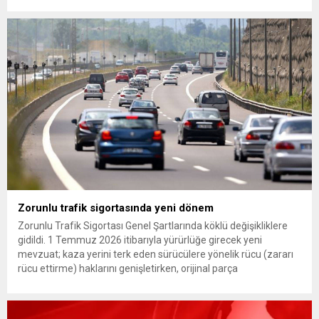
Günaydın, ilk açıklamasında “Olmayan MYK’nın verdiği
hukuksuz bir karardır” dedi. CHP’den tedbirli olarak kesin
çıkarma cezası uygulanmak üzere Yüksek Disiplin Kurulu’na
(YDK) sevk edilen ve partideki tüm görevlerinden...
Zorunlu trafik sigortasında yeni dönem
Zorunlu Trafik Sigortası Genel Şartlarında köklü değişikliklere
gidildi. 1 Temmuz 2026 itibarıyla yürürlüğe girecek yeni
mevzuat; kaza yerini terk eden sürücülere yönelik rücu (zararı
rücu ettirme) haklarını genişletirken, orijinal parça
kullanımındaki yaş sınırını kaldırıyor ve değer kaybı
ödemelerinde hak sahibinin başvuru şartını otomatik hale
getiriyor. Hazine Müsteşarlığına bağlı ilgili kurumlarca...