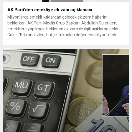
AK Parti’den emekliye ek zam açıklaması
Milyonlarca emekli iktidardan gelecek ek zam haberini
beklerken, AK Parti Meclis Grup Başkanı Abdullah Güler’den,
emeklilere yapılması beklenen ek zam ile ilgili açıklama geldi.
Güler, “Etki analizleri, bütçe imkanları değerlendiriliyor.” dedi.
Memur emeklilerinden daha az zam alan SGK ve Bağ-Kur
emeklilerinin gözü kulağı iktidardan gelecek ek zam haberinde.
AK Parti...