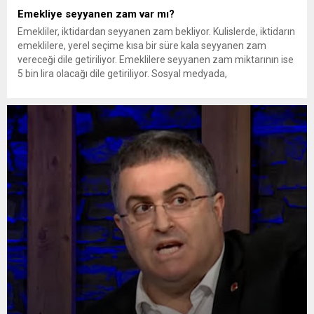
Emekliye seyyanen zam var mı?
Emekliler, iktidardan seyyanen zam bekliyor. Kulislerde, iktidarın
emeklilere, yerel seçime kısa bir süre kala seyyanen zam
vereceği dile getiriliyor. Emeklilere seyyanen zam miktarının ise
5 bin lira olacağı dile getiriliyor. Sosyal medyada,
#16MilyonEmekliSesleniyor tagını açan emekliler, şu mesajları
veriyor: “Emekliden aldığınızı; sadaka niyetine sosyal yardım
mahiyetinde emekliye geri veremezsiniz… Emekliler...