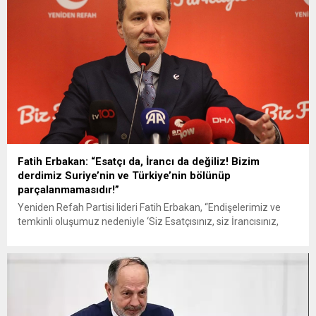
emekli maaşıyla ilgili yapılması...
Fatih Erbakan: “Esatçı da, İrancı da değiliz! Bizim
derdimiz Suriye’nin ve Türkiye’nin bölünüp
parçalanmamasıdır!”
Yeniden Refah Partisi lideri Fatih Erbakan, “Endişelerimiz ve
temkinli oluşumuz nedeniyle ‘Siz Esatçısınız, siz İrancısınız,
Esat kalsın istiyorsunuz’ gibi maksatlı yaftalar ortaya konuldu.
Hayır, biz tabii ki Esad’ın çok iyi bir lider olduğunu, çok güzel bir
yönetim sergilediğini, hiçbir suçu ve günahı olmadığını ifade
etmiyoruz. “Keşke Esad devam etseydi” diye...