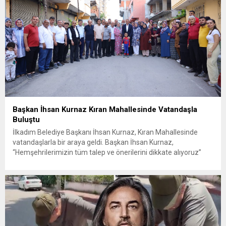
Başkan İhsan Kurnaz Kıran Mahallesinde Vatandaşla
Buluştu
İlkadım Belediye Başkanı İhsan Kurnaz, Kıran Mahallesinde
vatandaşlarla bir araya geldi. Başkan İhsan Kurnaz,
“Hemşehrilerimizin tüm talep ve önerilerini dikkate alıyoruz”
dedi. İlkadım Belediye Başkanı İhsan Kurnaz, mahalle ziyaretleri
kapsamında Kıran Mahallesini ziyaret etti. Mahalle sakinleriyle
sohbet eden, onların talep ve önerileri dinleyen Başkan İhsan
Kurnaz, gelen taleplerin çözümü için...