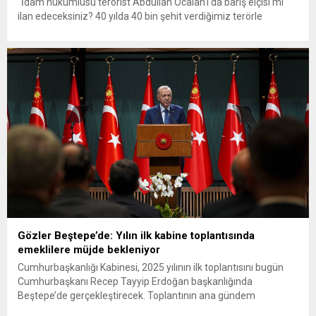
“İdam hükümlüsü terörist Abdullah Öcalan’ı da barış elçisi mi
ilan edeceksiniz? 40 yılda 40 bin şehit verdiğimiz terörle
mücadele, Devlet’in eliyle değil de Öcalan’ın diliyle mi son
bulacak?” dedi. MYK toplantısı sonrası düzenlediği basın
açıklamasında konuşan Yeniden Refah Partisi Genel Başkan
Yardımcısı...
Gözler Beştepe’de: Yılın ilk kabine toplantısında
emeklilere müjde bekleniyor
Cumhurbaşkanlığı Kabinesi, 2025 yılının ilk toplantısını bugün
Cumhurbaşkanı Recep Tayyip Erdoğan başkanlığında
Beştepe’de gerçekleştirecek. Toplantının ana gündem
maddelerini, emekli maaşı düzenlemeleri ve Suriye’deki