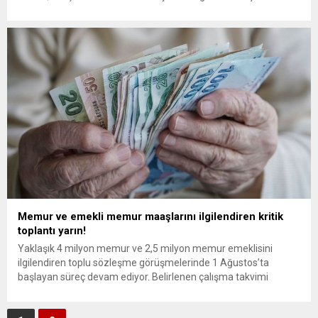
asgari düzeyde sağlanması emeklilerimizin de hakkıdır.” dedi.
“En düşük emekli maaşının asgari ücretten düşük olmaması
beklentimizdir. Talebimiz, emeklilerimizin yaşam kalitesinin
korunmasına destek olacak adil ve hakkaniyetli bir...
Memur ve emekli memur maaşlarını ilgilendiren kritik
toplantı yarın!
Yaklaşık 4 milyon memur ve 2,5 milyon memur emeklisini
ilgilendiren toplu sözleşme görüşmelerinde 1 Ağustos’ta
başlayan süreç devam ediyor. Belirlenen çalışma takvimi
doğrultusunda 11 hizmet koluna ait tekliflerin tasnifi ve kamu
görevlilerinin geneline ilişkin tekliflerin ön müzakeresiyle