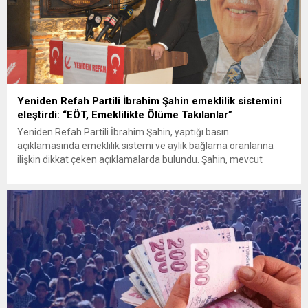
Yeniden Refah Partili İbrahim Şahin emeklilik sistemini
eleştirdi: “EÖT, Emeklilikte Ölüme Takılanlar”
Yeniden Refah Partili İbrahim Şahin, yaptığı basın
açıklamasında emeklilik sistemi ve aylık bağlama oranlarına
ilişkin dikkat çeken açıklamalarda bulundu. Şahin, mevcut
uygulamaların eşitlik ilkesine aykırı olduğunu savunarak,
özellikle 8 Eylül 1999 sonrası sigorta girişi olan vatandaşların
mağdur edildiğini söyledi. Açıklamasında adalet vurgusu yapan
Şahin, “Adalet mülkün temelidir” ve “Devletin dini...