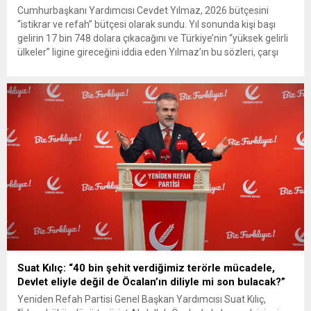
Cumhurbaşkanı Yardımcısı Cevdet Yılmaz, 2026 bütçesini
“istikrar ve refah” bütçesi olarak sundu. Yıl sonunda kişi başı
gelirin 17 bin 748 dolara çıkacağını ve Türkiye’nin “yüksek gelirli
ülkeler” ligine gireceğini iddia eden Yılmaz’ın bu sözleri, çarşı
pazardaki yangınla boğuşan vatandaşın gerçeğiyle örtüşmedi.
Emekli ve asgari ücretli ay sonunu getiremezken, iktidar
“refahı”...
Suat Kılıç: “40 bin şehit verdiğimiz terörle mücadele,
Devlet eliyle değil de Öcalan’ın diliyle mi son bulacak?”
Yeniden Refah Partisi Genel Başkan Yardımcısı Suat Kılıç,