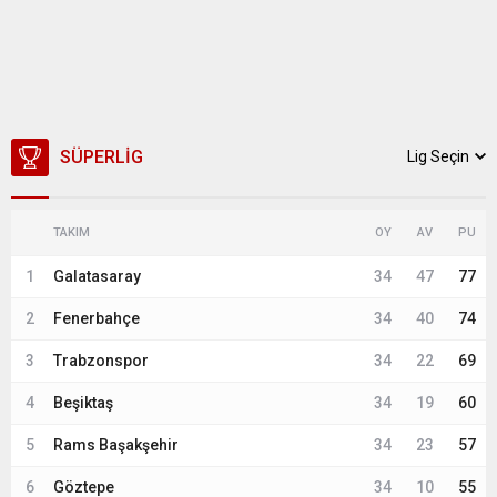
SÜPERLIG
Lig Seçin
TAKIM
OY
AV
PU
1
Galatasaray
34
47
77
2
Fenerbahçe
34
40
74
3
Trabzonspor
34
22
69
4
Beşiktaş
34
19
60
5
Rams Başakşehir
34
23
57
6
Göztepe
34
10
55