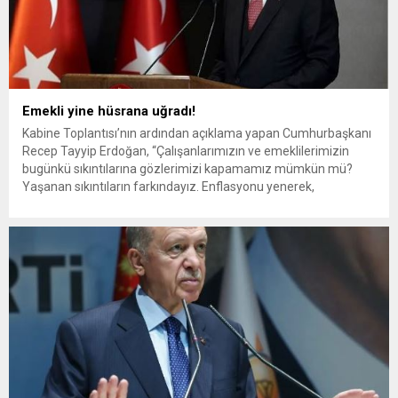
Emekli yine hüsrana uğradı!
Kabine Toplantısı’nın ardından açıklama yapan Cumhurbaşkanı
Recep Tayyip Erdoğan, “Çalışanlarımızın ve emeklilerimizin
bugünkü sıkıntılarına gözlerimizi kapamamız mümkün mü?
Yaşanan sıkıntıların farkındayız. Enflasyonu yenerek,
emeklilerimizin ve çalışanlarımızın gelirini artıracağız” sözleriyle
seyyanen zam beklentisinde olan emeklileri hayal kırıklığına
uğrattı. GÜVEN VE DUA İSTEDİ! Erdoğan, açıklamalarının
emekliler ve çalışanlarla ilgili bölümünde şu ifadeleri...