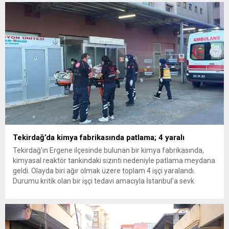
inceleme ve arama çalışmaları devam ediyor. İstanbul’da...
Tekirdağ’da kimya fabrikasında patlama; 4 yaralı
Tekirdağ’ın Ergene ilçesinde bulunan bir kimya fabrikasında,
kimyasal reaktör tankındaki sızıntı nedeniyle patlama meydana
geldi. Olayda biri ağır olmak üzere toplam 4 işçi yaralandı.
Durumu kritik olan bir işçi tedavi amacıyla İstanbul’a sevk
edilirken, bölgede AFAD ve KBRN ekipleri tarafından geniş çaplı
güvenlik ve sızıntı incelemesi başlatıldı. Tekirdağ’ın Ergene
ilçesine...