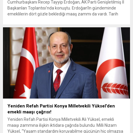
Cumhurbaşkanı Recep Tayyip Erdoğan, AK Parti Genişletilmiş İl
Başkanları Toplantısı’nda konuştu. Erdoğan’In gündeminde
emeklilerin dört gözle beklediği maaş zammı da vardı. Tarih
verdi! “Enflasyonun insanımızın hayatında açtığı sıkıntıları
giderecek adımları atıyoruz.” diyerek ekonomik sorunlara
değinen Erdoğan, “Otomobil piyasasında fiyatlar yavaş yavaş
düşüyor. Emlak piyasası da yakında dengeye kavuşacak.
Emeklilerimizden gelen...
Yeniden Refah Partisi Konya Milletvekili Yüksel’den
emekli maaşı çağrısı!
Yeniden Refah Partisi Konya Milletvekili Ali Yüksel, emekli
maaşı zammına ilişkin iktidara çağrıda bulundu. Milli Nizam
Yüksel, “Yaşam standardını koruyabilme gücünün hiç olmazsa