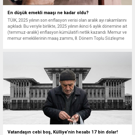
En düşük emekli maaşı ne kadar oldu?
TÜİK, 2025 yılının son enflasyon verisi olan aralık ayı rakamlarını
açıkladı. Bu veriyle birlikte, 2025 yılının ikinci 6 aylık dönemine ait
(temmuz-aralık) enflasyon kümülatifi netlik kazandı. Memur ve
memur emeklilerinin maaş zammı, 8. Dönem Toplu Sözleşme
hükümleri uyarınca belirleniyor. Toplu sözleşme gereği
memurlar, bu ay yapılacak yüzde 11’lik toplu sözleşme...
Vatandaşın cebi boş, Külliye’nin hesabı 17 bin dolar!