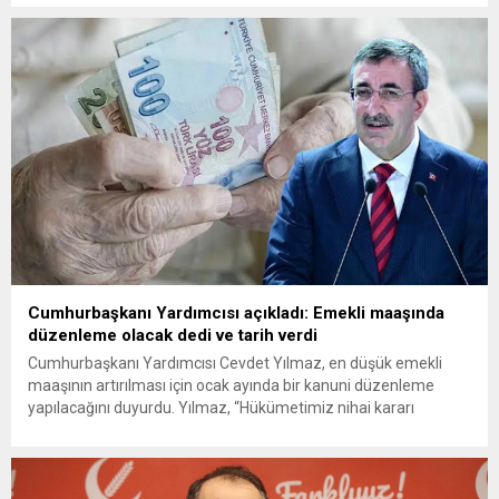
gelişmeler oluşturacak. Erdoğan, toplantının ardından alınan
kararları ulusa sesleniş konuşmasıyla kamuoyuna açıklayacak.
Emeklilere refah payı düzenlemesi gelecek mi? Aralık ayında
açıklanan enflasyon verileriyle birlikte, memur ve memur...
Cumhurbaşkanı Yardımcısı açıkladı: Emekli maaşında
düzenleme olacak dedi ve tarih verdi
Cumhurbaşkanı Yardımcısı Cevdet Yılmaz, en düşük emekli
maaşının artırılması için ocak ayında bir kanuni düzenleme
yapılacağını duyurdu. Yılmaz, “Hükümetimiz nihai kararı
Cumhurbaşkanımızın onayıyla alacak ve kanun çalışmasını
Meclis’e taşıyacağız. Ocak ayı içinde bu düzenleme
gerçekleşecektir” dedi. Cevdet Yılmaz, medya kuruluşlarının
ekonomi müdürleriyle gerçekleştirdiği toplantıda, en düşük