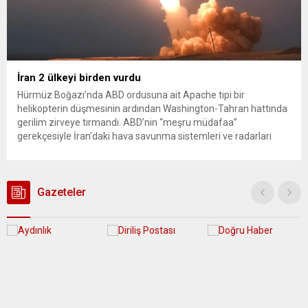
İran 2 ülkeyi birden vurdu
Hürmüz Boğazı’nda ABD ordusuna ait Apache tipi bir
helikopterin düşmesinin ardından Washington-Tahran hattında
gerilim zirveye tırmandı. ABD’nin “meşru müdafaa”
gerekçesiyle İran’daki hava savunma sistemleri ve radarları
vurmasına, İran Devrim Muhafızları Bahreyn ve Ürdün’deki
Amerikan askeri üslerini hedef alarak sert karşılık verdi. Tahran,
yeni bir ABD saldırısına anında yanıt verileceğini duyurdu....
Gazeteler