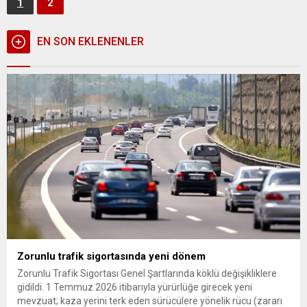
ilerleyen süreçte, müzakere aşamasına geçildi. Müzakerelerde
1
2
kritik sürece girilirken, bu kapsamda hükümetin kamu...
EN SON EKLENENLER
Zorunlu trafik sigortasında yeni dönem
Zorunlu Trafik Sigortası Genel Şartlarında köklü değişikliklere
gidildi. 1 Temmuz 2026 itibarıyla yürürlüğe girecek yeni
mevzuat; kaza yerini terk eden sürücülere yönelik rücu (zararı