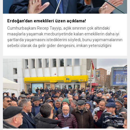
Erdoğan’dan emeklileri üzen açıklama!
Cumhurbaşkanı Recep Tayyip, açlık sınırının çok altındaki
maaşlarla yaşamak mecburiyetinde kalan emeklilerin daha iyi
şartlarda yaşamasını istediklerini söyledi, bunu yapmamalarının
sebebi olarak da gelir gider dengesini, imkan yetersizliğini
gösterdi, seyyanen zam bekleyenleri hayal kırıklığına uğrattı.
Emeklilerden açıklamaya tepki geldi. EMEKLİ MAAŞLARININ
DAHA İYİ OLMASINI İSTERDİK AMA! “Hiç şüphesiz hayat
pahalılığıyla...