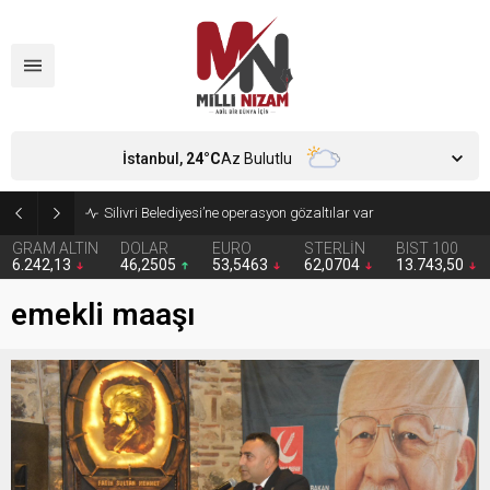
İstanbul,
24
°C
Az Bulutlu
Silivri Belediyesi’ne operasyon gözaltılar var
GRAM ALTIN
DOLAR
EURO
STERLİN
BIST 100
6.242,13
46,2505
53,5463
62,0704
13.743,50
emekli maaşı