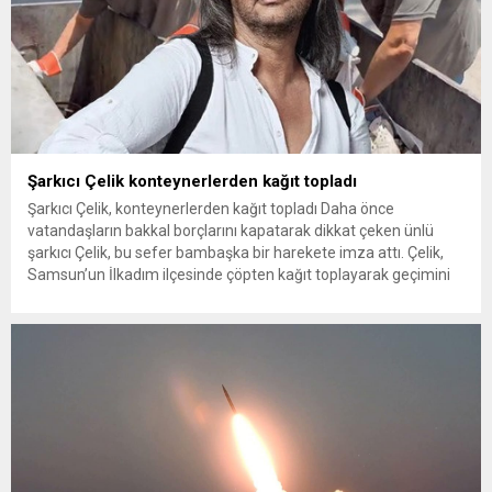
Şarkıcı Çelik konteynerlerden kağıt topladı
Şarkıcı Çelik, konteynerlerden kağıt topladı Daha önce
vatandaşların bakkal borçlarını kapatarak dikkat çeken ünlü
şarkıcı Çelik, bu sefer bambaşka bir harekete imza attı. Çelik,
Samsun’un İlkadım ilçesinde çöpten kağıt toplayarak geçimini
sağlayan Serpil Hanım’a destek oldu. Çelik, sokaklardaki
konteynerlerden kağıt topladı. Ünlü şarkıcı Çelik, Samsun’un
İlkadım ilçesinde çöpten kağıt toplayarak...