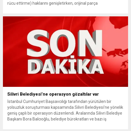
rücu ettirme) haklarını genişletirken, orijinal parça
kullanımındaki yaş sınırını kaldırıyor ve değer kaybı
ödemelerinde hak sahibinin başvuru şartını otomatik hale
getiriyor. Hazine Müsteşarlığına bağlı ilgili kurumlarca...
Silivri Belediyesi’ne operasyon gözaltılar var
İstanbul Cumhuriyet Başsavcılığı tarafından yürütülen bir
yolsuzluk soruşturması kapsamında Silivri Belediyesi’ne yönelik
geniş çaplı bir operasyon düzenlendi. Aralarında Silivri Belediye
Başkanı Bora Balcıoğlu, belediye bürokratları ve bazı iş
insanlarının da bulunduğu çok sayıda kişi hakkında gözaltı kararı
uygulandı. Emniyet güçlerinin belediye binasındaki teknik