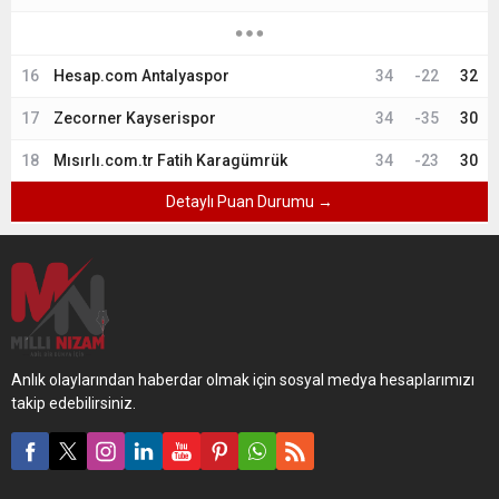
16
Hesap.com Antalyaspor
34
-22
32
17
Zecorner Kayserispor
34
-35
30
18
Mısırlı.com.tr Fatih Karagümrük
34
-23
30
Detaylı Puan Durumu →
Anlık olaylarından haberdar olmak için sosyal medya hesaplarımızı
takip edebilirsiniz.