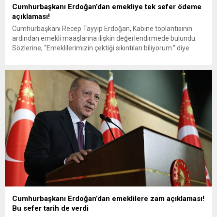
Cumhurbaşkanı Erdoğan’dan emekliye tek sefer ödeme
açıklaması!
Cumhurbaşkanı Recep Tayyip Erdoğan, Kabine toplantısının
ardından emekli maaşlarına ilişkin değerlendirmede bulundu.
Sözlerine, “Emeklilerimizin çektiği sıkıntıları biliyorum.” diye
başlayan Erdoğan, “Kabine toplantımızda yaptığımız
değerlendirmelerin ardından emeklilerimizi rahatlatacak yeni
karar aldık. Emeklilerimize bir defaya mahsus olmak üzere 5
bin Türk Lirası ödemeyi yapmayı kararlaştırdık.” ifadelerini
kullandı. Erdoğan, yılbaşında emeklilerin durumunun tekrar...
Cumhurbaşkanı Erdoğan’dan emeklilere zam açıklaması!
Bu sefer tarih de verdi