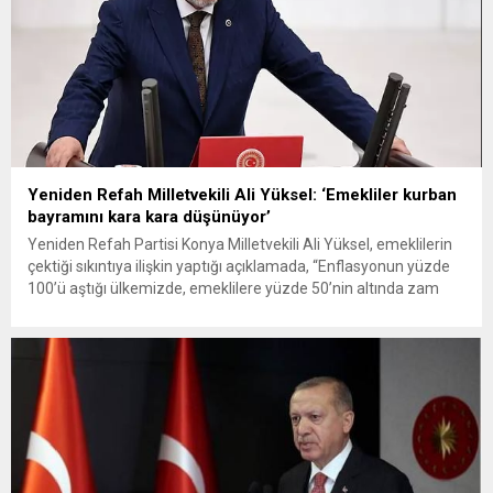
Yeniden Refah Milletvekili Ali Yüksel: ‘Emekliler kurban
bayramını kara kara düşünüyor’
Yeniden Refah Partisi Konya Milletvekili Ali Yüksel, emeklilerin
çektiği sıkıntıya ilişkin yaptığı açıklamada, “Enflasyonun yüzde
100’ü aştığı ülkemizde, emeklilere yüzde 50’nin altında zam
veriliyor. Ve bununla da övünenleri görüyoruz. Önümüz Kurban
Bayramı. Emekli, ‘kurban kessem evin yolunu şaşıracağım,
kesmesem başım öne eğeceğim’ diye kara kara düşünüyor.”
dedi. Yeniden Refah Partisi...