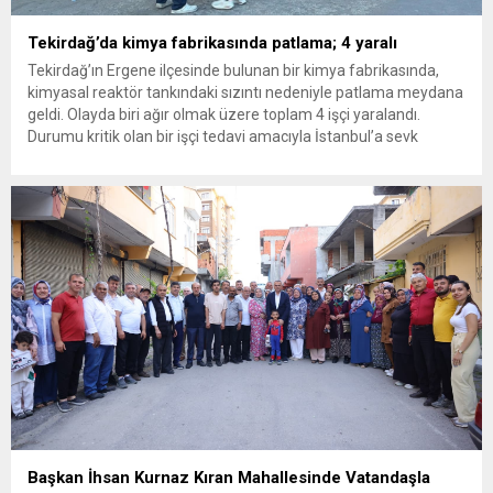
Tekirdağ’da kimya fabrikasında patlama; 4 yaralı
Tekirdağ’ın Ergene ilçesinde bulunan bir kimya fabrikasında,
kimyasal reaktör tankındaki sızıntı nedeniyle patlama meydana
geldi. Olayda biri ağır olmak üzere toplam 4 işçi yaralandı.
Durumu kritik olan bir işçi tedavi amacıyla İstanbul’a sevk
edilirken, bölgede AFAD ve KBRN ekipleri tarafından geniş çaplı
güvenlik ve sızıntı incelemesi başlatıldı. Tekirdağ’ın Ergene
ilçesine...
Başkan İhsan Kurnaz Kıran Mahallesinde Vatandaşla