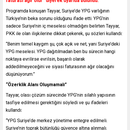
faturası ağır olur” diyerek uyarıda bulundu:
Programda konuşan Tayyar, Suriye’de YPG varlığının
Türkiye’nin beka sorunu olduğunu ifade etti. YPG’nin
sadece Suriye’nin iç meselesi olmadığını belirten Tayyar,
PKK ile olan ilişkilerine dikkat çekerek, şu sözleri kullandı:
“Benim temel kaygım şu, çok açık ve net, yani Suriye’deki
YPG meselesi. YPG dağıtılmadan ben bu sürecin hangi
noktaya evrilirse evrilsin, başarılı olarak
addedilmeyeceğini ve siyasi faturasının ağır olacağını
düşünüyorum.”
“Özerklik Alanı Oluşmamalı”
Tayyar, olası çözüm sürecinde YPG’nin silahlı yapısının
tasfiye edilmesi gerektiğini söyledi ve şu ifadeleri
kullandı:
“YPG Suriye’de merkez yönetime entegre edilmeli.
Suriye’nin toprak bütünlüğü güvence altına alınmalı.