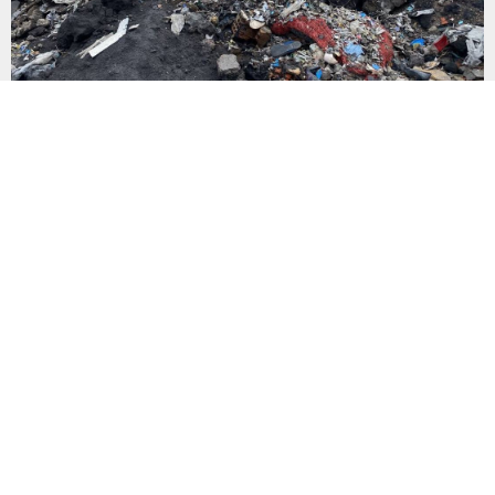
‘Atık sömürgeciliği’
İngiltere’den Türkiye’ye gönderilen plastik atıkların Adana’daki
yoksul mahallelerde çevre ve halk sağlığı üzerinde yarattığı
tehlikeler büyüyor. İngiltere’den Adana’ya 139 bin ton atık
gönderilirken, yalnızca 2021-2024 arasında 13 İngiliz şirketi
Kemal Deniz geri dönüşüm bölgesine 545 sevkiyatla 52 bin ton
plastik atık taşıdı. Sulama kanallarında mikroplastik tespit
edilirken çiftçiler hava, su...