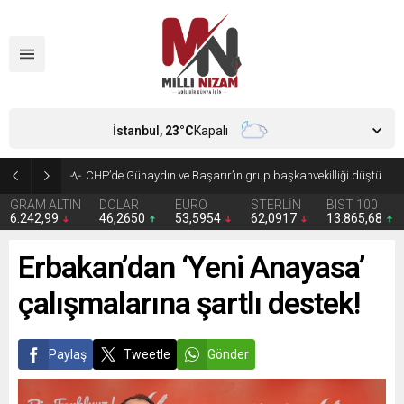
İstanbul,
23
°C
Kapalı
CHP’de Günaydın ve Başarır’ın grup başkanvekilliği düştü
GRAM ALTIN
DOLAR
EURO
STERLİN
BIST 100
6.242,99
46,2650
53,5954
62,0917
13.865,68
Erbakan’dan ‘Yeni Anayasa’
çalışmalarına şartlı destek!
Paylaş
Tweetle
Gönder