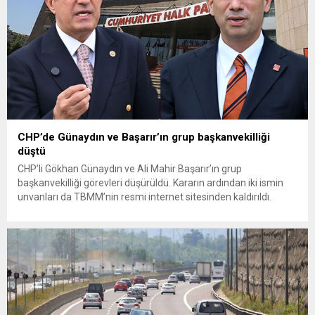
CHP’de Günaydın ve Başarır’ın grup başkanvekilliği
düştü
CHP’li Gökhan Günaydın ve Ali Mahir Başarır’ın grup
başkanvekilliği görevleri düşürüldü. Kararın ardından iki ismin
unvanları da TBMM’nin resmi internet sitesinden kaldırıldı.
Günaydın, ilk açıklamasında “Olmayan MYK’nın verdiği
hukuksuz bir karardır” dedi. CHP’den tedbirli olarak kesin
çıkarma cezası uygulanmak üzere Yüksek Disiplin Kurulu’na
(YDK) sevk edilen ve partideki tüm görevlerinden...