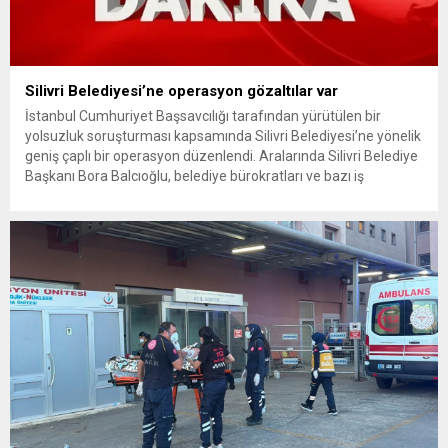
Silivri Belediyesi’ne operasyon gözaltılar var
İstanbul Cumhuriyet Başsavcılığı tarafından yürütülen bir
yolsuzluk soruşturması kapsamında Silivri Belediyesi’ne yönelik
geniş çaplı bir operasyon düzenlendi. Aralarında Silivri Belediye
Başkanı Bora Balcıoğlu, belediye bürokratları ve bazı iş
insanlarının da bulunduğu çok sayıda kişi hakkında gözaltı kararı
uygulandı. Emniyet güçlerinin belediye binasındaki teknik
inceleme ve arama çalışmaları devam ediyor. İstanbul’da...