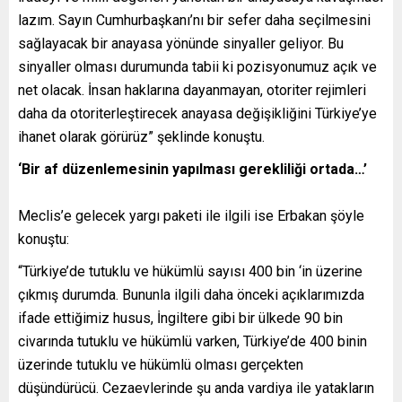
lazım
.
Sayın Cumhurbaşkanı’nı bir sefer daha seçilmesini
sağlayacak bir anayasa yönünde sinyaller geliyor. Bu
sinyaller olması durumunda tabii ki pozisyonumuz açık ve
ne
t olacak.
İnsan haklarına dayanmayan, otoriter rejimleri
daha da otoriterleştirecek anayasa değişikliğini Türkiye’ye
ihanet olarak görürüz”
şeklinde konuştu.
‘Bir af düzenlemesinin yapılması gerekliliği ortada…’
Meclis’e gelecek yargı paketi ile ilgili ise Erbakan şöyle
konuştu:
“
Türkiye’de tutuklu ve h
ü
k
ü
ml
ü
sayısı 400 bin ‘in üzerine
çıkmış durumda. Bununla ilgili daha önceki açıklarımızda
ifade ettiğimiz husus, İngiltere gibi bir ülkede 90 bin
civarında tutuklu ve hükümlü varken, Türkiye’de 400 binin
üzerinde tutuklu ve hükümlü olması gerçekten
düşündürücü. Cezaevlerinde şu anda vardiya ile yatakların