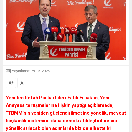
Yayınlama: 29.05.2025
A
A
+
-
Yeniden Refah Partisi lideri Fatih Erbakan, Yeni
Anayasa tartışmalarına ilişkin yaptığı açıklamada,
“
TBMM’nin yeniden güçlendirilmesine yönelik, mevcut
başkanlık sistemine daha demokratikleştirilmesine
yönelik atılacak olan adımlarda biz de elbette ki