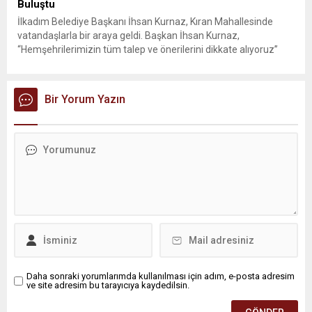
Buluştu
İlkadım Belediye Başkanı İhsan Kurnaz, Kıran Mahallesinde
vatandaşlarla bir araya geldi. Başkan İhsan Kurnaz,
“Hemşehrilerimizin tüm talep ve önerilerini dikkate alıyoruz”
dedi. İlkadım Belediye Başkanı İhsan Kurnaz, mahalle ziyaretleri
kapsamında Kıran Mahallesini ziyaret etti. Mahalle sakinleriyle
sohbet eden, onların talep ve önerileri dinleyen Başkan İhsan
Bir Yorum Yazın
Kurnaz, gelen taleplerin çözümü için...
Daha sonraki yorumlarımda kullanılması için adım, e-posta adresim
ve site adresim bu tarayıcıya kaydedilsin.