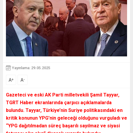
Yayınlama: 29.05.2025
A
A
+
-
Gazeteci ve eski AK Parti milletvekili Şamil Tayyar,
TGRT Haber ekranlarında çarpıcı açıklamalarda
bulundu. Tayyar, Türkiye’nin Suriye politikasındaki en
kritik konunun YPG’nin geleceği olduğunu vurguladı ve
“YPG dağıtılmadan süreç başarılı sayılmaz ve siyasi