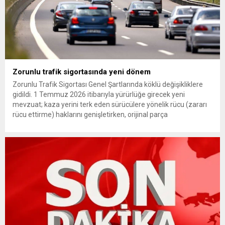
Zorunlu trafik sigortasında yeni dönem
Zorunlu Trafik Sigortası Genel Şartlarında köklü değişikliklere
gidildi. 1 Temmuz 2026 itibarıyla yürürlüğe girecek yeni
mevzuat; kaza yerini terk eden sürücülere yönelik rücu (zararı
rücu ettirme) haklarını genişletirken, orijinal parça
kullanımındaki yaş sınırını kaldırıyor ve değer kaybı
ödemelerinde hak sahibinin başvuru şartını otomatik hale
getiriyor. Hazine Müsteşarlığına bağlı ilgili kurumlarca...