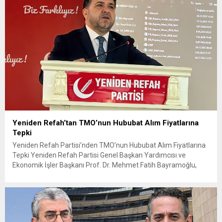
Yeniden Refah’tan TMO’nun Hububat Alım Fiyatlarına
Tepki
Yeniden Refah Partisi’nden TMO’nun Hububat Alım Fiyatlarına
Tepki Yeniden Refah Partisi Genel Başkan Yardımcısı ve
Ekonomik İşler Başkanı Prof. Dr. Mehmet Fatih Bayramoğlu,
Toprak Mahsulleri Ofisi’nin (TMO) açıkladığı hububat alım
fiyatlarına ilişkin yazılı bir açıklama yaptı. Bayramoğlu, açıklanan
fiyatların çiftçinin artan maliyetlerini karşılamaktan uzak
olduğunu savunarak fiyatların yeniden değerlendirilmesi
çağrısında...