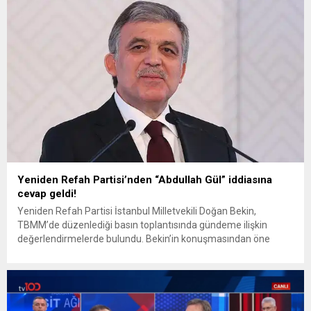
Yüksel TBMM’ye soru önergesi sundu. Yeniden Refah
Partisi’nin kamuoyuna yaptığı açıklamada, 1 Mart 2026’da...
Yeniden Refah Partisi’nden “Abdullah Gül” iddiasına
cevap geldi!
Yeniden Refah Partisi İstanbul Milletvekili Doğan Bekin,
TBMM’de düzenlediği basın toplantısında gündeme ilişkin
değerlendirmelerde bulundu. Bekin’in konuşmasından öne
çıkan başlıklar şu şekilde: “Son günlerde Yeniden Refah
Partisi’nin önlenemez yükselişi karşısında fabrikasyon
haberlerle olumsuz olgu oluşturmayı hedefleyen bazı
çevrelerin kronik söz dalaşı, kutuplaştırıcı, ayrıştırıcı ve
ötekileştirici retorikle tek taraflı saldırı başlatmaları...