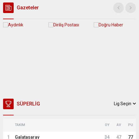
ilçesine...
Gazeteler
SÜPERLIG
Lig Seçin
TAKIM
OY
AV
PU
1
Galatasaray
34
47
77