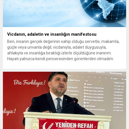
Vicdanın, adaletin ve insanlığın manifestosu
Ben, insanın gerçek değerinin sahip olduğu servetle, makamla,
güçle veya unvanla değil; vicdanıyla, adalet duygusuyla,
ahlakıyla ve insanlığa bıraktığı izlerle ölçüldüğüne inanırım.
Hayatı yalnızca kendi penceresinden görenlerden olmadım.
Çünkü biliyorum ki dünyanın herhangi bir köşesinde yaşanan
acı, insanlığın ortak vicdanında açılmış bir yaradır. Bir çocuğun
gözyaşı da, bir annenin umudu...