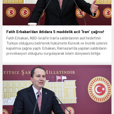
Fatih Erbakan’dan iktidara 5 maddelik acil ‘İran’ çağrısı!
Fatih Erbakan, ABD-İsrail’in İran’a saldırılarının asıl hedefinin
Türkiye olduğunu belirterek hükümete Kürecik ve İncirlik üslerini
kapatma çağrısı yaptı. Erbakan, Ramazan’da yapılan saldırıların
provokasyon olduğunu vurgulayarak İslam dünyasını birliğe
davet etti ve Milli Görüş’ün “Yeni Bir Dünya” hedefinin önemine
dikkat çekti. Yeniden Refah Partisi Genel Başkanı Dr. Fatih
Erbakan, ABD ve...