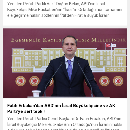
Yeniden Refah Partili Vekil Doğan Bekin, ABD’nin İsrail
Büyükelçisi Mike Huckabee’nin “İsrail’in Ortadoğu’nun tamamını
ele geçirme hakkı” sözlerinin “Nil’den Fırat’a Büyük İsrail”
hedefinin tezahürü olduğunu belirterek, Türkiye’nin de
aralarında bulunduğu ülkeleri acil önleyici tedbir almaya çağırdı.
Bekin ayrıca Netanyahu’nun “Altıgen İttifak” planını ve Batı
Şeria’da Filistinlilere sadece 66 inşaat izni...
Fatih Erbakan’dan ABD’nin İsrail Büyükelçisine ve AK
Parti’ye sert tepki!
Yeniden Refah Partisi Genel Başkanı Dr. Fatih Erbakan, ABD’nin
İsrail Büyükelçisi Mike Huckabee’nin Ortadoğu’nun İsrail’in hakkı