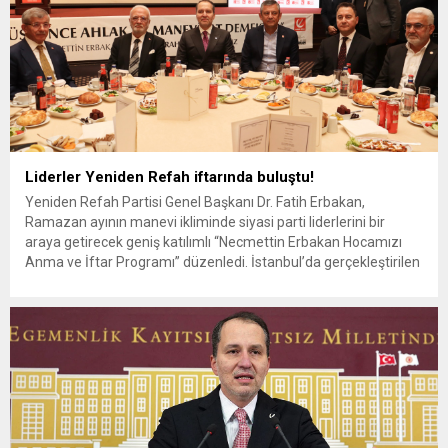
Liderler Yeniden Refah iftarında buluştu!
Yeniden Refah Partisi Genel Başkanı Dr. Fatih Erbakan,
Ramazan ayının manevi ikliminde siyasi parti liderlerini bir
araya getirecek geniş katılımlı “Necmettin Erbakan Hocamızı
Anma ve İftar Programı” düzenledi. İstanbul’da gerçekleştirilen
programa CHP Genel Başkanı Özgür Özel, AK Parti Genel
Başkan Vekili Mustafa Elitaş, DEVA Partisi Genel Başkanı Ali
Babacan, Gelecek...