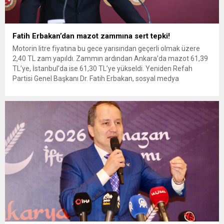
Fatih Erbakan’dan mazot zammına sert tepki!
Motorin litre fiyatına bu gece yarısından geçerli olmak üzere
2,40 TL zam yapıldı. Zammın ardından Ankara’da mazot 61,39
TL’ye, İstanbul’da ise 61,30 TL’ye yükseldi. Yeniden Refah
Partisi Genel Başkanı Dr. Fatih Erbakan, sosyal medya
hesabından yaptığı açıklamada, petrol fiyatlarındaki düşüşe
rağmen mazota gelen zammı sert bir dille eleştirerek, çiftçi ve...