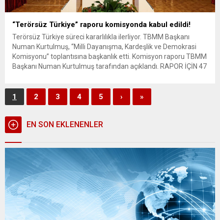
“Terörsüz Türkiye” raporu komisyonda kabul edildi!
Terörsüz Türkiye süreci kararlılıkla ilerliyor. TBMM Başkanı
Numan Kurtulmuş, “Milli Dayanışma, Kardeşlik ve Demokrasi
Komisyonu” toplantısına başkanlık etti. Komisyon raporu TBMM
Başkanı Numan Kurtulmuş tarafından açıklandı. RAPOR İÇİN 47
KABUL, 2 RET VE 1 ÇEKİMSER OY KULLANILDI “Terörsüz
Türkiye” hedefi doğrultusunda TBMM’de kurulan Milli
Dayanışma, Kardeşlik ve Demokrasi Komisyonunun hazırladığı...
1
2
3
4
5
›
»
EN SON EKLENENLER