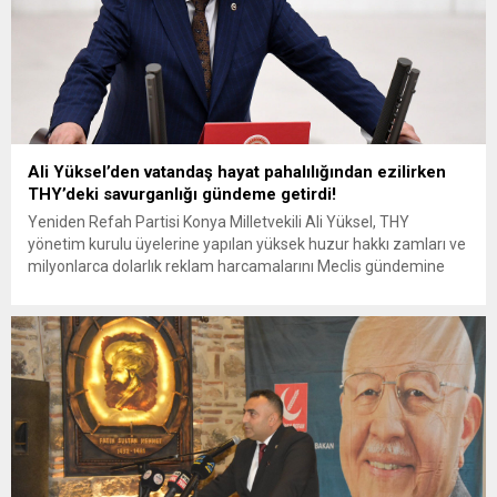
Ali Yüksel’den vatandaş hayat pahalılığından ezilirken
THY’deki savurganlığı gündeme getirdi!
Yeniden Refah Partisi Konya Milletvekili Ali Yüksel, THY
yönetim kurulu üyelerine yapılan yüksek huzur hakkı zamları ve
milyonlarca dolarlık reklam harcamalarını Meclis gündemine
taşıdı. Parti açıklamasında “kamu vicdanını zedeleyen
savurganlık” olarak nitelendirilen uygulamalarla ilgili Yüksel,
Bakan Uraloğlu’na son 5 yılın huzur hakkı tutarlarını ve artış
oranlarını sordu. Türk Hava Yolları...