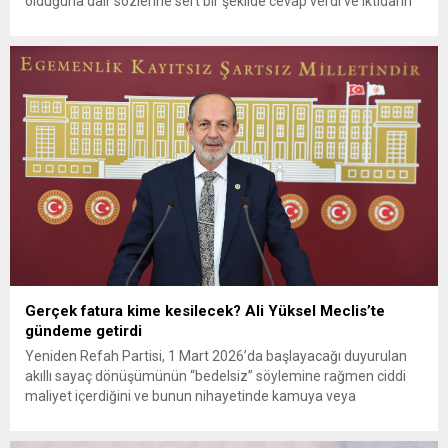
olduğuna dair sözlerine sert bir şekilde cevap verdi ve iktidarın
bu konudaki sessizliğini eleştirdi. Fatih Erbakan, sosyal medya
hesabından yaptığı açıklamada, ABD’nin İsrail Büyükelçisi Mike
Huckabee’nin “Tevrat’a göre Nil’den Fırat’a tüm Orta Doğu
İsrail’in...
Gerçek fatura kime kesilecek? Ali Yüksel Meclis’te
gündeme getirdi
Yeniden Refah Partisi, 1 Mart 2026’da başlayacağı duyurulan
akıllı sayaç dönüşümünün “bedelsiz” söylemine rağmen ciddi
maliyet içerdiğini ve bunun nihayetinde kamuya veya
vatandaşa yansıyabileceğini açıkladı. Konuya ilişkin maliyet ve
finansman detaylarının açıklanması için Konya Milletvekili Ali