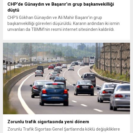
CHP’de Günaydın ve Başarır’ın grup başkanvekilliği
düştü
CHP’li Gökhan Günaydın ve Ali Mahir Başarır’ın grup
başkanvekilliği görevleri düşürüldü. Kararın ardından iki ismin
unvanları da TBMM’nin resmi internet sitesinden kaldırıldı.
Günaydın, ilk açıklamasında “Olmayan MYK’nın verdiği
hukuksuz bir karardır” dedi. CHP’den tedbirli olarak kesin
çıkarma cezası uygulanmak üzere Yüksek Disiplin Kurulu’na
(YDK) sevk edilen ve partideki tüm görevlerinden...
Zorunlu trafik sigortasında yeni dönem
Zorunlu Trafik Sigortası Genel Şartlarında köklü değişikliklere