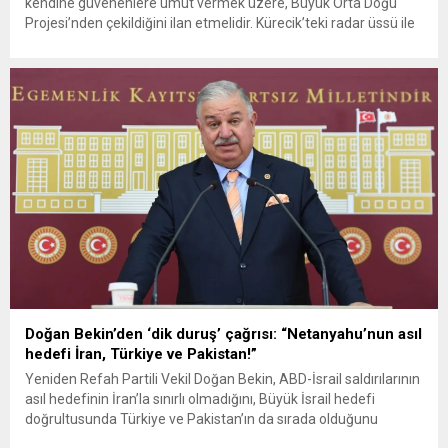
kendine güvenenlere umut vermek üzere, Büyük Orta Doğu
Projesi’nden çekildiğini ilan etmelidir. Kürecik’teki radar üssü ile
İncirlik’teki hava üssünü kapatmalıdır. D-8’i aktifleştirerek zulüm
ve adaletsizlikler karşısında dik duruş sergilemelidir” dedi.
Yeniden Refah Partisi Genel Başkanı Fatih Erbakan, sosyal
medya hesabından yaptığı açıklamada...
Doğan Bekin’den ‘dik duruş’ çağrısı: “Netanyahu’nun asıl
hedefi İran, Türkiye ve Pakistan!”
Yeniden Refah Partili Vekil Doğan Bekin, ABD-İsrail saldırılarının
asıl hedefinin İran’la sınırlı olmadığını, Büyük İsrail hedefi
doğrultusunda Türkiye ve Pakistan’ın da sırada olduğunu
söyledi. Bekin, Netanyahu’nun babasından miras kalan