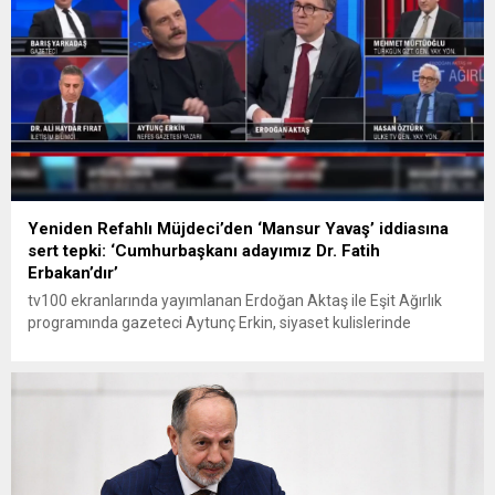
Yeniden Refahlı Müjdeci’den ‘Mansur Yavaş’ iddiasına
sert tepki: ‘Cumhurbaşkanı adayımız Dr. Fatih
Erbakan’dır’
tv100 ekranlarında yayımlanan Erdoğan Aktaş ile Eşit Ağırlık
programında gazeteci Aytunç Erkin, siyaset kulislerinde
hareketlendirecek bir iddia ortaya attı. Erkin, Yeniden Refah
Partisi Lideri Fatih Erbakan’ın, CHP’li Mansur Yavaş’ı çatı aday
olarak destekleyebileceğini öne sürdü. Ancak iddianın yankıları
sürerken Yeniden Refah Partisi’nden sert bir yalanlama geldi.
TV100’DE TEPKİ ÇEKEN YALAN:...