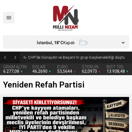
İstanbul,
18
°C
Kapalı
CHP’de Günaydın ve Başarır’ın grup başkanvekilliği düştü
GRAM ALTIN
DOLAR
EURO
STERLİN
BIST 100
6.277,08
46,2690
53,5644
62,0973
13.938,48
Yeniden Refah Partisi