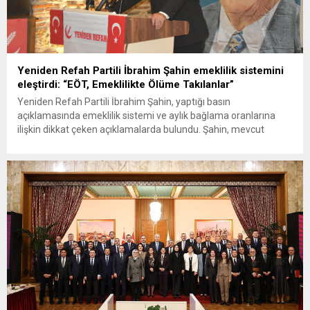
Yeniden Refah Partili İbrahim Şahin emeklilik sistemini
eleştirdi: “EÖT, Emeklilikte Ölüme Takılanlar”
Yeniden Refah Partili İbrahim Şahin, yaptığı basın
açıklamasında emeklilik sistemi ve aylık bağlama oranlarına
ilişkin dikkat çeken açıklamalarda bulundu. Şahin, mevcut
uygulamaların eşitlik ilkesine aykırı olduğunu savunarak,
özellikle 8 Eylül 1999 sonrası sigorta girişi olan vatandaşların
mağdur edildiğini söyledi. Açıklamasında adalet vurgusu yapan
Şahin, “Adalet mülkün temelidir” ve “Devletin dini...