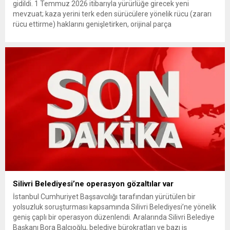
gidildi. 1 Temmuz 2026 itibarıyla yürürlüğe girecek yeni
mevzuat; kaza yerini terk eden sürücülere yönelik rücu (zararı
rücu ettirme) haklarını genişletirken, orijinal parça
kullanımındaki yaş sınırını kaldırıyor ve değer kaybı
ödemelerinde hak sahibinin başvuru şartını otomatik hale
getiriyor. Hazine Müsteşarlığına bağlı ilgili kurumlarca...
Silivri Belediyesi’ne operasyon gözaltılar var
İstanbul Cumhuriyet Başsavcılığı tarafından yürütülen bir
yolsuzluk soruşturması kapsamında Silivri Belediyesi’ne yönelik
geniş çaplı bir operasyon düzenlendi. Aralarında Silivri Belediye
Başkanı Bora Balcıoğlu, belediye bürokratları ve bazı iş