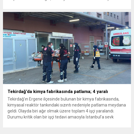
insanlarının da bulunduğu çok sayıda kişi hakkında gözaltı kararı
uygulandı. Emniyet güçlerinin belediye binasındaki teknik
inceleme ve arama çalışmaları devam ediyor. İstanbul’da...
Tekirdağ’da kimya fabrikasında patlama; 4 yaralı
Tekirdağ’ın Ergene ilçesinde bulunan bir kimya fabrikasında,
kimyasal reaktör tankındaki sızıntı nedeniyle patlama meydana
geldi. Olayda biri ağır olmak üzere toplam 4 işçi yaralandı.
Durumu kritik olan bir işçi tedavi amacıyla İstanbul’a sevk
edilirken, bölgede AFAD ve KBRN ekipleri tarafından geniş çaplı
güvenlik ve sızıntı incelemesi başlatıldı. Tekirdağ’ın Ergene