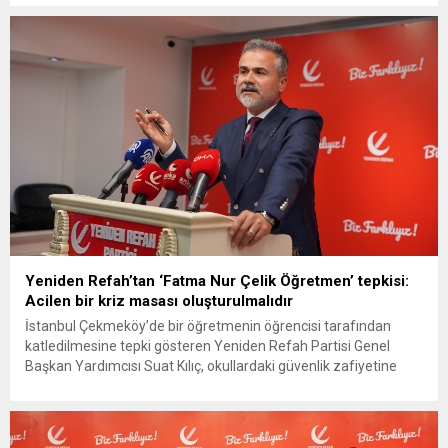
Revizyonist Siyonist ideolojiyle hareket ettiğini belirterek,
Müslüman liderlere İspanya Başbakanı Pedro Sanchez gibi dik
duruş sergileme çağrısı yaptı. Yeniden Refah Partisi...
Yeniden Refah’tan ‘Fatma Nur Çelik Öğretmen’ tepkisi:
Acilen bir kriz masası oluşturulmalıdır
İstanbul Çekmeköy’de bir öğretmenin öğrencisi tarafından
katledilmesine tepki gösteren Yeniden Refah Partisi Genel
Başkan Yardımcısı Suat Kılıç, okullardaki güvenlik zafiyetine
dikkat çekerken, “Doktorlarımızı hastanelerimizde
koruyamadığımız gibi öğretmenlerimizi de okullarda maalesef
koruyamıyoruz. Fatma Nur Çelik öğretmenin geçen yıl aynı
okulda yaşanan bir olay sonrası feryadı var: Can güvenliğimiz