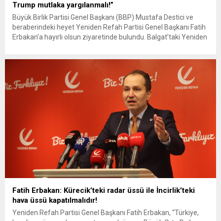
Trump mutlaka yargılanmalı!”
Büyük Birlik Partisi Genel Başkanı (BBP) Mustafa Destici ve
beraberindeki heyet Yeniden Refah Partisi Genel Başkanı Fatih
Erbakan’a hayırlı olsun ziyaretinde bulundu. Balgat’taki Yeniden
Refah Partisi Genel Merkezinde gerçekleşen ve yaklaşık 1 saat
30 dakika süren ziyaret sonrası iki lider basın mensuplarının
sorularını yanıtladı. Konuşmasında Yeniden Refah Partisi’nin
geçtiğimiz aylarda...
Fatih Erbakan: Kürecik’teki radar üssü ile İncirlik’teki
hava üssü kapatılmalıdır!
Yeniden Refah Partisi Genel Başkanı Fatih Erbakan, “Türkiye,