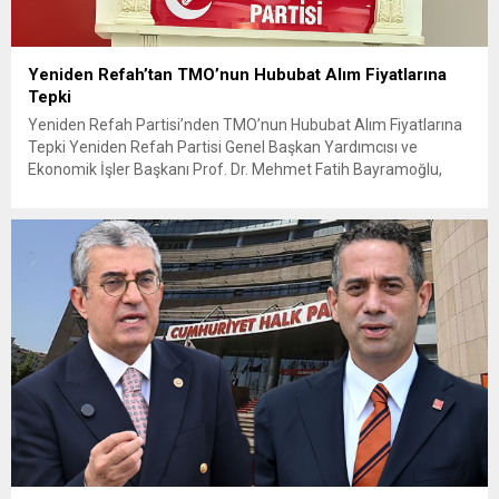
Yeniden Refah’tan TMO’nun Hububat Alım Fiyatlarına
Tepki
Yeniden Refah Partisi’nden TMO’nun Hububat Alım Fiyatlarına
Tepki Yeniden Refah Partisi Genel Başkan Yardımcısı ve
Ekonomik İşler Başkanı Prof. Dr. Mehmet Fatih Bayramoğlu,
Toprak Mahsulleri Ofisi’nin (TMO) açıkladığı hububat alım
fiyatlarına ilişkin yazılı bir açıklama yaptı. Bayramoğlu, açıklanan
fiyatların çiftçinin artan maliyetlerini karşılamaktan uzak
olduğunu savunarak fiyatların yeniden değerlendirilmesi
çağrısında...