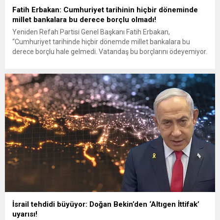
Fatih Erbakan: Cumhuriyet tarihinin hiçbir döneminde
millet bankalara bu derece borçlu olmadı!
Yeniden Refah Partisi Genel Başkanı Fatih Erbakan,
“Cumhuriyet tarihinde hiçbir dönemde millet bankalara bu
derece borçlu hale gelmedi. Vatandaş bu borçlarını ödeyemiyor.
Takipteki alacaklar 250 milyar liraya çıkmış durumda. Bunun için
bunalıma giriyor, antidepresan kullanıyor. 2016 yılında 45 milyon
kutu antidepresan kullanılırken, 2025 yılında bu sayı 71 milyon
kutuya yükseldi.”...
İsrail tehdidi büyüyor: Doğan Bekin’den ‘Altıgen İttifak’
uyarısı!