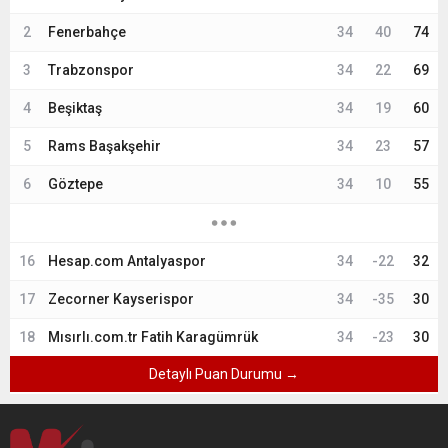
2
Fenerbahçe
34
40
74
3
Trabzonspor
34
22
69
4
Beşiktaş
34
19
60
5
Rams Başakşehir
34
23
57
6
Göztepe
34
10
55
16
Hesap.com Antalyaspor
34
-22
32
17
Zecorner Kayserispor
34
-35
30
18
Mısırlı.com.tr Fatih Karagümrük
34
-23
30
Detaylı Puan Durumu →