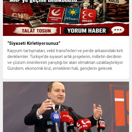
“Siyaseti Kirletiyorsunuz”
Kayyum tartışmaları, vekil transferleri ve perde arkasındaki kirli
denklemler. Türkiye’de siyaset artık projelerin, milletin derdinin
ve çözüm önerilerinin yarıştığı bir alan olmaktan uzaklaştırılıyor.
Gündem; ekonomik kriz, emeklinin hali, gençlerin gelecek
kaygısı ya da üretim politikaları yerine “kim hangi partiye
geçecek”, “kime kayyum atanacak”, “hangi belediye hangi
operasyonla anılacak” başlıklarına sıkıştırılıyor....