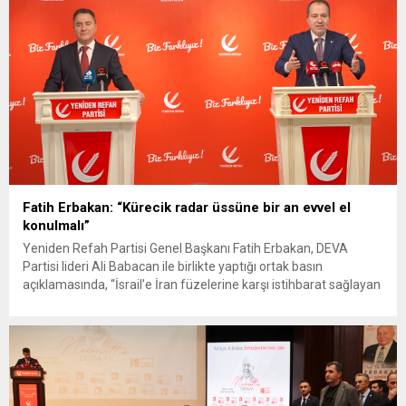
yok, sıradaki biz...
Fatih Erbakan: “Kürecik radar üssüne bir an evvel el
konulmalı”
Yeniden Refah Partisi Genel Başkanı Fatih Erbakan, DEVA
Partisi lideri Ali Babacan ile birlikte yaptığı ortak basın
açıklamasında, “İsrail’e İran füzelerine karşı istihbarat sağlayan
ki bu İsrail medyasında da açık bir şekilde ifade edildi, Malatya
Kürecik Radar Üssüne mutlaka el konulması ve yine İncirlik
Üssü’nün de Türk Silahlı Kuvvetleri denetimine...