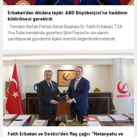
Erbakan’dan iktidara tepki: ABD Büyükelçisi’ne haddinin
bildirilmesi gerekirdi
Yeniden Refah Partisi Genel Başkanı Dr. Fatih Erbakan, T24
YouTube kanalında gazeteci Şirin Payzın’ın sorularını
yanıtlayarak gündeme ilişkin önemli değerlendirmelerde
bulundu.. Yeniden Refah Partisi Genel Başkanı Dr. Fatih Erbakan
“ABD Büyükelçisi’nin iddiaları çok korkunç, yer gök inlemesi
lazım; bebek katili İsrail ile Türkiye’nin birlikte hareket ettiğini
söylüyor. İktidar Amerika’ya...
Fatih Erbakan ve Destici’den flaş çağrı: “Netanyahu ve