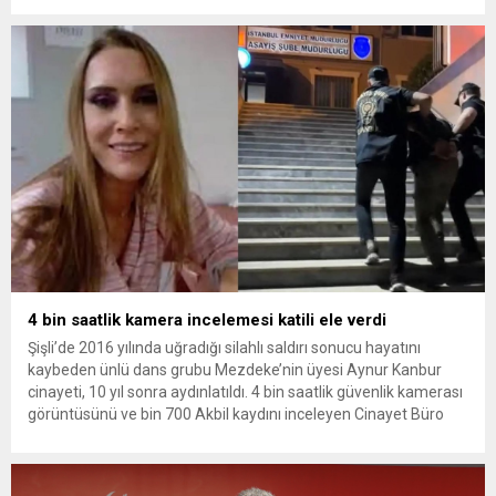
yükseldi. İzmir’in Narlıdere ilçesinde 2018 yılında şantiyede ölü
bulunan Dorukhan Büyükışık’a ilişkin yeniden açılan
soruşturmada tutuklamalar genişliyor. Son olarak dönemin...
4 bin saatlik kamera incelemesi katili ele verdi
Şişli’de 2016 yılında uğradığı silahlı saldırı sonucu hayatını
kaybeden ünlü dans grubu Mezdeke’nin üyesi Aynur Kanbur
cinayeti, 10 yıl sonra aydınlatıldı. 4 bin saatlik güvenlik kamerası
görüntüsünü ve bin 700 Akbil kaydını inceleyen Cinayet Büro
ekipleri, cinayeti işlediğini itiraf eden maktulün akrabası Bülent
G. ile azmettirici olduğu öne sürülen 2...