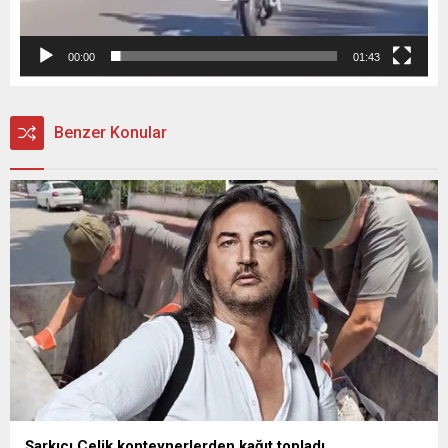
00:00
01:43
Benzer Konular
Şarkıcı Çelik konteynerlerden kağıt topladı