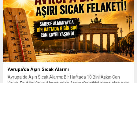
Avrupa’da Aşırı Sıcak Alarmı
Avrupa’da Aşırı Sıcak Alarmı: Bir Haftada 10 Bini Aşkın Can
Kaybı, En Ağır Kayıp Almanya’da Avrupa’yı etkisi altına alan aşırı
sıcak hava dalgası, halk sağlığı açısından son yılların en ağır
tablolarından birini ortaya çıkardı. Haziran ayının son haftasında
etkili olan yüksek sıcaklıklar nedeniyle kıta genelinde 10 bin
650’den fazla kişinin...