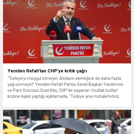
Yeniden Refah’tan CHP’ye kritik çağrı
“Türkiye’yi meşgul etmeyin, iktidarın ekmeğine de daha fazla
yağ sürmeyin” Yeniden Refah Partisi Genel Başkan Yardımcısı
ve Parti Sözcüsü Suat Kılıç, CHP’de yaşanan ‘mutlak butlan’
krizine ilişkin yaptığı açıklamada, “Türkiye ana muhalefetsiz,
ana muhalefet gündemsiz kalmamalıdır. Bir an önce anlaşın,
kurultay kararı alın, sorunun kaynağı değil, çözümün adresi
olun. Türkiye’yi...