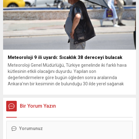
Meteoroloji 9 ili uyardı: Sıcaklık 38 dereceyi bulacak
Meteoroloji Genel Müdürlüğü, Türkiye genelinde iki farklı hava
kütlesinin etkili olacağını duyurdu. Yapılan son
değerlendirmelere göre bugün öğleden sonra aralarında
Ankara’nın bir kesiminin de bulunduğu 30 ilde yerel sağanak
yağış geçişleri beklenirken; Ege ve Güneydoğu Anadolu
bölgelerindeki 9 ilde ise hava sıcaklıkları mevsim normallerinin
üzerine çıkarak yaz değerlerine ulaşacak. Ayrıca...
Bir Yorum Yazın