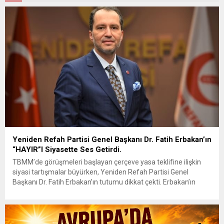
Yeniden Refah Partisi Genel Başkanı Dr. Fatih Erbakan’ın
“HAYIR”I Siyasette Ses Getirdi.
TBMM’de görüşmeleri başlayan çerçeve yasa teklifine ilişkin
siyasi tartışmalar büyürken, Yeniden Refah Partisi Genel
Başkanı Dr. Fatih Erbakan’ın tutumu dikkat çekti. Erbakan’ın
terör örgütü elebaşı Abdullah Öcalan’a “umut hakkı”
tartışmaları ve çerçeve yasa konusundaki karşı duruşuna Zafer
Partisi Genel Başkanı Ümit Özdağ’dan dikkat çeken destek
geldi. Türkiye Büyük Millet Meclisi’nde...