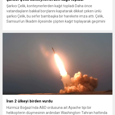
Şarkıcı Çelik, konteynerlerden kağıt topladı Daha önce
vatandaşların bakkal borçlarını kapatarak dikkat çeken ünlü
şarkıcı Çelik, bu sefer bambaşka bir harekete imza attı. Çelik,
Samsun’un İlkadım ilçesinde çöpten kağıt toplayarak geçimini
sağlayan Serpil Hanım’a destek oldu. Çelik, sokaklardaki
konteynerlerden kağıt topladı. Ünlü şarkıcı Çelik, Samsun’un
İlkadım ilçesinde çöpten kağıt toplayarak...
İran 2 ülkeyi birden vurdu
Hürmüz Boğazı’nda ABD ordusuna ait Apache tipi bir
helikopterin düşmesinin ardından Washington-Tahran hattında