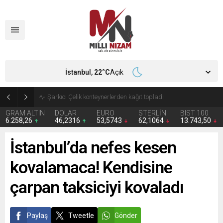
İstanbul,
22
°C
Açık
İran 2 ülkeyi birden vurdu
GRAM ALTIN
DOLAR
EURO
STERLİN
BIST 100
6.258,26
46,2316
53,5743
62,1064
13.743,50
İstanbul’da nefes kesen
kovalamaca! Kendisine
çarpan taksiciyi kovaladı
Paylaş
Tweetle
Gönder