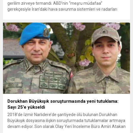
gerilim zirveye tırmandı. ABD’nin “meşru müdafaa”
gerekçesiyle İran’daki hava savunma sistemleri ve radarları
vurmasına, İran Devrim Muhafızları Bahreyn ve Ürdün’deki
Amerikan askeri üslerini hedef alarak sert karşılık verdi. Tahran,
yeni bir ABD saldırısına anında yanıt verileceğini duyurdu....
Dorukhan Büyükışık soruşturmasında yeni tutuklama:
Sayı 25’e yükseldi
2018’de İzmir Narlıdere’de şantiyede ölü bulunan Dorukhan
Büyükışık dosyasına ilişkin soruşturmada tutuklamalar artmaya
devam ediyor. Son olarak Olay Yeri İnceleme Büro Amiri Atakan
Kaçar’ın da tutuklanmasıyla dosyadaki tutuklu sayısı 25’e