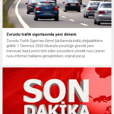
Zorunlu trafik sigortasında yeni dönem
Zorunlu Trafik Sigortası Genel Şartlarında köklü değişikliklere
gidildi. 1 Temmuz 2026 itibarıyla yürürlüğe girecek yeni
mevzuat; kaza yerini terk eden sürücülere yönelik rücu (zararı
rücu ettirme) haklarını genişletirken, orijinal parça
kullanımındaki yaş sınırını kaldırıyor ve değer kaybı
ödemelerinde hak sahibinin başvuru şartını otomatik hale
getiriyor. Hazine Müsteşarlığına bağlı ilgili kurumlarca...