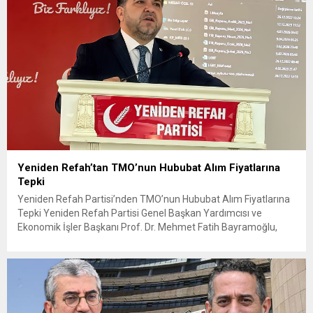
özellikle hızlı hücumlarla etkili olmaya...
Yeniden Refah’tan TMO’nun Hububat Alım Fiyatlarına
Tepki
Yeniden Refah Partisi’nden TMO’nun Hububat Alım Fiyatlarına
Tepki Yeniden Refah Partisi Genel Başkan Yardımcısı ve
Ekonomik İşler Başkanı Prof. Dr. Mehmet Fatih Bayramoğlu,
Toprak Mahsulleri Ofisi’nin (TMO) açıkladığı hububat alım
fiyatlarına ilişkin yazılı bir açıklama yaptı. Bayramoğlu, açıklanan
fiyatların çiftçinin artan maliyetlerini karşılamaktan uzak
olduğunu savunarak fiyatların yeniden değerlendirilmesi
çağrısında...