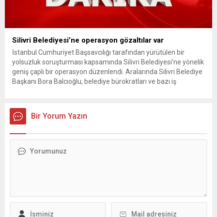
Silivri Belediyesi’ne operasyon gözaltılar var
İstanbul Cumhuriyet Başsavcılığı tarafından yürütülen bir
yolsuzluk soruşturması kapsamında Silivri Belediyesi’ne yönelik
geniş çaplı bir operasyon düzenlendi. Aralarında Silivri Belediye
Başkanı Bora Balcıoğlu, belediye bürokratları ve bazı iş
insanlarının da bulunduğu çok sayıda kişi hakkında gözaltı kararı
uygulandı. Emniyet güçlerinin belediye binasındaki teknik
inceleme ve arama çalışmaları devam ediyor. İstanbul’da...
Bir Yorum Yazın