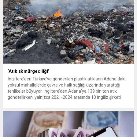
‘Atık sömürgeciliği’
İngiltere’den Türkiye’ye gönderilen plastik atıkların Adana’daki
yoksul mahallelerde çevre ve halk sağlığı üzerinde yarattığı
tehlikeler büyüyor. İngiltere’den Adana’ya 139 bin ton atık
gönderilirken, yalnızca 2021-2024 arasında 13 İngiliz şirketi
Kemal Deniz geri dönüşüm bölgesine 545 sevkiyatla 52 bin ton
plastik atık taşıdı. Sulama kanallarında mikroplastik tespit
edilirken çiftçiler hava, su...