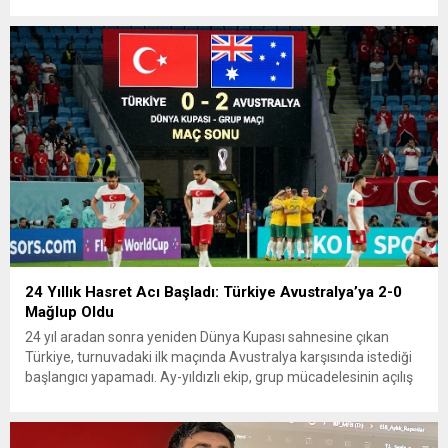
zirvesine çıktı. Türkiye’de yaşanan yüksek enflasyon ve hız
kazanan kira artışları, düşük...
24 Yıllık Hasret Acı Başladı: Türkiye Avustralya’ya 2-0
Mağlup Oldu
24 yıl aradan sonra yeniden Dünya Kupası sahnesine çıkan
Türkiye, turnuvadaki ilk maçında Avustralya karşısında istediği
başlangıcı yapamadı. Ay-yıldızlı ekip, grup mücadelesinin açılış
karşılaşmasında rakibine 2-0 mağlup olarak Dünya Kupası
serüvenine puansız başladı. Karşılaşmanın ilk dakikalarından
itibaren iki takım da kontrollü bir oyun sergilerken, Avustralya