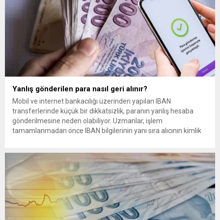
Yanlış gönderilen para nasıl geri alınır?
Mobil ve internet bankacılığı üzerinden yapılan IBAN
transferlerinde küçük bir dikkatsizlik, paranın yanlış hesaba
gönderilmesine neden olabiliyor. Uzmanlar, işlem
tamamlanmadan önce IBAN bilgilerinin yanı sıra alıcının kimlik
bilgilerinin de mutlaka kontrol edilmesini öneriyor. Günlük
bankacılık işlemlerinin önemli bir bölümünü oluşturan para
transferlerinde, özellikle IBAN’ın yanlış yazılması veya alıcı
bilgilerinin kontrol...