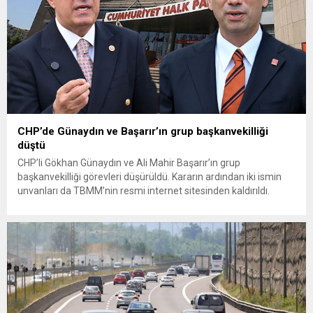
CHP’de Günaydın ve Başarır’ın grup başkanvekilliği
düştü
CHP’li Gökhan Günaydın ve Ali Mahir Başarır’ın grup
başkanvekilliği görevleri düşürüldü. Kararın ardından iki ismin
unvanları da TBMM’nin resmi internet sitesinden kaldırıldı.
Günaydın, ilk açıklamasında “Olmayan MYK’nın verdiği
hukuksuz bir karardır” dedi. CHP’den tedbirli olarak kesin
çıkarma cezası uygulanmak üzere Yüksek Disiplin Kurulu’na
(YDK) sevk edilen ve partideki tüm görevlerinden...