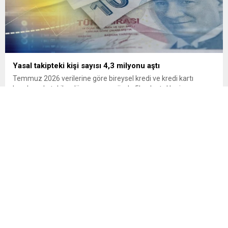
Yasal takipteki kişi sayısı 4,3 milyonu aştı
Temmuz 2026 verilerine göre bireysel kredi ve kredi kartı
borçlarında takibe düşme oranı yüzde 5’e ulaştı. Haziran
2023’ten bu yana toplam borç stoku yaklaşık 3 katına çıkarken,
yasal takibe alınan borç miktarı 10 kat artış gösterdi. Yüksek
enflasyon ve artan faiz oranlarının hanehalkı bütçesi üzerindeki
etkisi, bireysel kredi ve kredi...