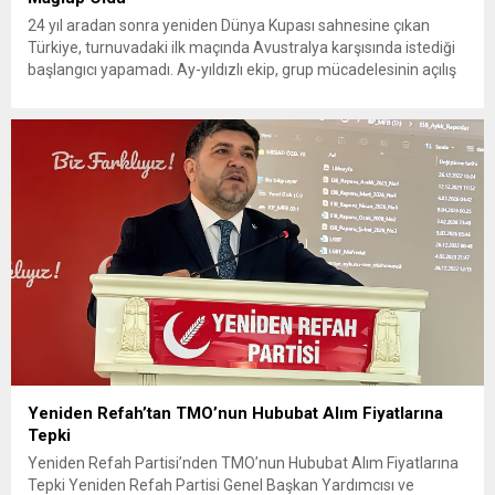
24 yıl aradan sonra yeniden Dünya Kupası sahnesine çıkan
Türkiye, turnuvadaki ilk maçında Avustralya karşısında istediği
başlangıcı yapamadı. Ay-yıldızlı ekip, grup mücadelesinin açılış
karşılaşmasında rakibine 2-0 mağlup olarak Dünya Kupası
serüvenine puansız başladı. Karşılaşmanın ilk dakikalarından
itibaren iki takım da kontrollü bir oyun sergilerken, Avustralya
özellikle hızlı hücumlarla etkili olmaya...
Yeniden Refah’tan TMO’nun Hububat Alım Fiyatlarına
Tepki
Yeniden Refah Partisi’nden TMO’nun Hububat Alım Fiyatlarına
Tepki Yeniden Refah Partisi Genel Başkan Yardımcısı ve