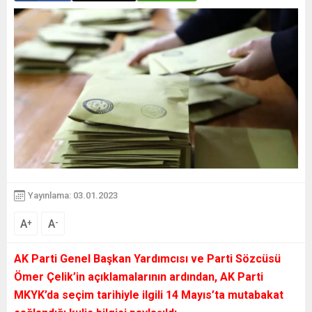
Yayınlama: 03.01.2023
A
A
+
-
AK Parti Genel Başkan Yardımcısı ve Parti Sözcüsü
Ömer Çelik’in açıklamalarının ardından, AK Parti
MKYK’da seçim tarihiyle ilgili 14 Mayıs’ta mutabakat