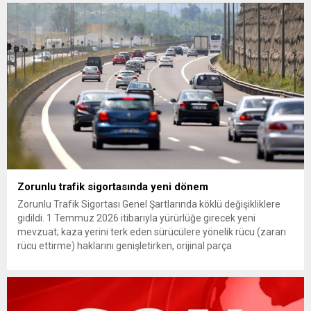
çıkarma cezası uygulanmak üzere Yüksek Disiplin Kurulu’na
(YDK) sevk edilen ve partideki tüm görevlerinden...
Zorunlu trafik sigortasında yeni dönem
Zorunlu Trafik Sigortası Genel Şartlarında köklü değişikliklere
gidildi. 1 Temmuz 2026 itibarıyla yürürlüğe girecek yeni
mevzuat; kaza yerini terk eden sürücülere yönelik rücu (zararı
rücu ettirme) haklarını genişletirken, orijinal parça
kullanımındaki yaş sınırını kaldırıyor ve değer kaybı
ödemelerinde hak sahibinin başvuru şartını otomatik hale
getiriyor. Hazine Müsteşarlığına bağlı ilgili kurumlarca...