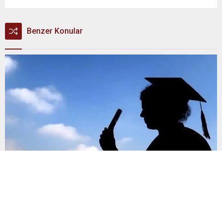
Benzer Konular
Öğrenci affı Resmî Gazete’de
Öğrenci affına ilişkin düzenleme Resmî Gazete’de
yayımlanarak yürürlüğe girdi. Düzenlemeyle üniversitelerle
ilişiği kesilen veya kayıt hakkı kazandığı halde kayıt