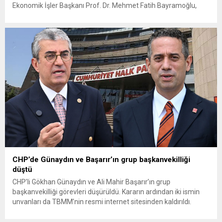
Ekonomik İşler Başkanı Prof. Dr. Mehmet Fatih Bayramoğlu,
Toprak Mahsulleri Ofisi’nin (TMO) açıkladığı hububat alım
fiyatlarına ilişkin yazılı bir açıklama yaptı. Bayramoğlu, açıklanan
fiyatların çiftçinin artan maliyetlerini karşılamaktan uzak
olduğunu savunarak fiyatların yeniden değerlendirilmesi
çağrısında...
CHP’de Günaydın ve Başarır’ın grup başkanvekilliği
düştü
CHP’li Gökhan Günaydın ve Ali Mahir Başarır’ın grup
başkanvekilliği görevleri düşürüldü. Kararın ardından iki ismin
unvanları da TBMM’nin resmi internet sitesinden kaldırıldı.
Günaydın, ilk açıklamasında “Olmayan MYK’nın verdiği
hukuksuz bir karardır” dedi. CHP’den tedbirli olarak kesin