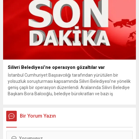
Silivri Belediyesi’ne operasyon gözaltılar var
İstanbul Cumhuriyet Başsavcılığı tarafından yürütülen bir
yolsuzluk soruşturması kapsamında Silivri Belediyesi’ne yönelik
geniş çaplı bir operasyon düzenlendi. Aralarında Silivri Belediye
Başkanı Bora Balcıoğlu, belediye bürokratları ve bazı iş
insanlarının da bulunduğu çok sayıda kişi hakkında gözaltı kararı
uygulandı. Emniyet güçlerinin belediye binasındaki teknik
inceleme ve arama çalışmaları devam ediyor. İstanbul’da...
Bir Yorum Yazın