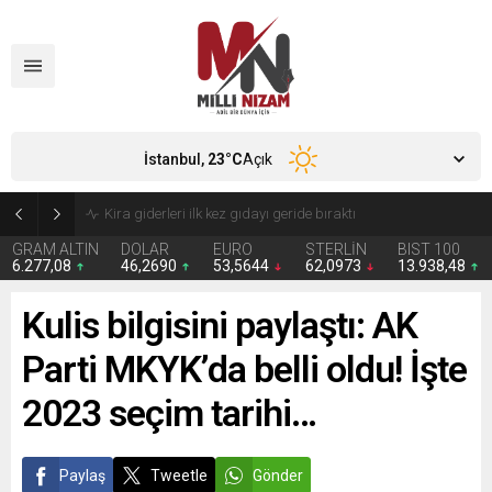
İstanbul,
23
°C
Açık
24 Yıllık Hasret Acı Başladı: Türkiye Avustralya’ya 2-0 Mağlup Oldu
GRAM ALTIN
DOLAR
EURO
STERLİN
BIST 100
6.277,08
46,2690
53,5644
62,0973
13.938,48
Kulis bilgisini paylaştı: AK
Parti MKYK’da belli oldu! İşte
2023 seçim tarihi…
Paylaş
Tweetle
Gönder