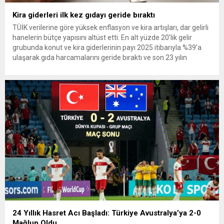
Kira giderleri ilk kez gıdayı geride bıraktı
TÜİK verilerine göre yüksek enflasyon ve kira artışları, dar gelirli
hanelerin bütçe yapısını altüst etti. En alt yüzde 20’lik gelir
grubunda konut ve kira giderlerinin payı 2025 itibarıyla %39’a
ulaşarak gıda harcamalarını geride bıraktı ve son 23 yılın
zirvesine çıktı. Türkiye’de yaşanan yüksek enflasyon ve hız
kazanan kira artışları, düşük...
24 Yıllık Hasret Acı Başladı: Türkiye Avustralya’ya 2-0
Mağlup Oldu