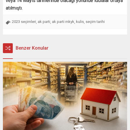
veya 14 Mayıs tarihlerinde olacağı yönünde iddialar ortaya
atılmıştı.
2023 seçimleri
ak parti
ak parti mkyk
kulis
seçim tarihi
,
,
,
,
Benzer Konular