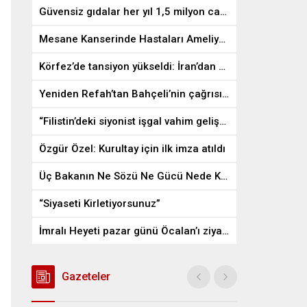
Güvensiz gıdalar her yıl 1,5 milyon can alıyor
Mesane Kanserinde Hastaları Ameliyattan Kurtaran İlaç
Körfez’de tansiyon yükseldi: İran’dan ABD üslerine misilleme
Yeniden Refah’tan Bahçeli’nin çağrısına destek
“Filistin’deki siyonist işgal vahim gelişmelere gebe”
Özgür Özel: Kurultay için ilk imza atıldı
Üç Bakanın Ne Sözü Ne Gücü Nede Kudreti Yetmedi
“Siyaseti Kirletiyorsunuz”
İmralı Heyeti pazar günü Öcalan’ı ziyaret edecek
Gazeteler