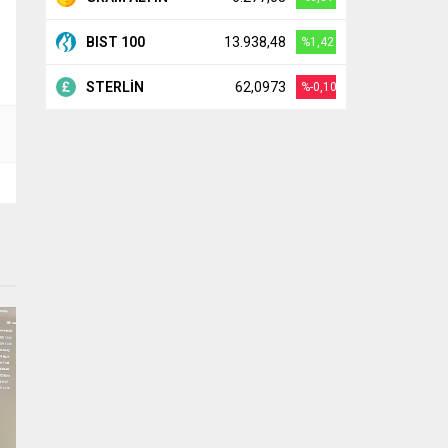
BIST 100
13.938,48
%1,42
STERLİN
62,0973
%-0,10