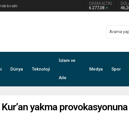
GRAM ALTIN
DOL
 Türkiye Avustralya’ya 2-0 Mağlup Oldu
6.277,08
46,
İslam ve
i
Dünya
Teknoloji
Medya
Spor
Aile
in Kur’an yakma provokasyonuna