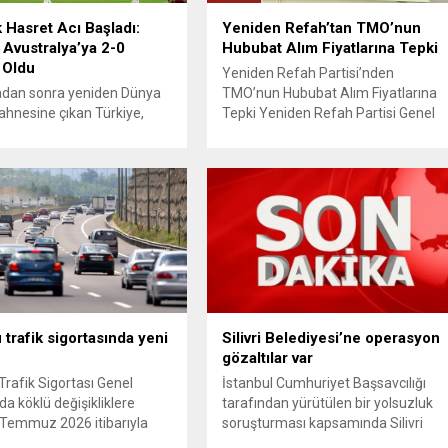
k Hasret Acı Başladı:
Yeniden Refah’tan TMO’nun
 Avustralya’ya 2-0
Hububat Alım Fiyatlarına Tepki
 Oldu
Yeniden Refah Partisi’nden
radan sonra yeniden Dünya
TMO’nun Hububat Alım Fiyatlarına
ahnesine çıkan Türkiye,
Tepki Yeniden Refah Partisi Genel
aki ilk maçında Avustralya
Başkan Yardımcısı ve Ekonomik
a istediği başlangıcı
İşler Başkanı Prof. Dr. Mehmet Fatih
 Ay-yıldızlı ekip, grup
Bayramoğlu, Toprak Mahsulleri
sinin açılış
Ofisi’nin (TMO) açıkladığı hububat
masında rakibine 2-0
alım fiyatlarına ilişkin yazılı bir
olarak Dünya Kupası
açıklama yaptı. Bayramoğlu,
ne puansız başladı.
açıklanan fiyatların çiftçinin artan
manın ilk dakikalarından
maliyetlerini karşılamaktan uzak
iki takım da kontrollü bir
olduğunu savunarak fiyatların
gilerken, Avustralya
yeniden değerlendirilmesi
 hızlı hücumlarla etkili
çağrısında...
 trafik sigortasında yeni
Silivri Belediyesi’ne operasyon
.
gözaltılar var
Trafik Sigortası Genel
İstanbul Cumhuriyet Başsavcılığı
da köklü değişikliklere
tarafından yürütülen bir yolsuzluk
 1 Temmuz 2026 itibarıyla
soruşturması kapsamında Silivri
e girecek yeni mevzuat;
Belediyesi’ne yönelik geniş çaplı bir