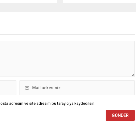
ini terk eden sürücülere
operasyon düzenlendi. Aralarında
rücu (zararı rücu ettirme)
Silivri Belediye Başkanı Bora
 genişletirken, orijinal parça
Balcıoğlu, belediye bürokratları ve
ndaki yaş sınırını kaldırıyor
bazı iş insanlarının da bulunduğu
 kaybı ödemelerinde hak
çok sayıda kişi hakkında gözaltı
n başvuru şartını otomatik
kararı uygulandı. Emniyet güçlerinin
riyor. Hazine
belediye binasındaki teknik
ığına bağlı ilgili
inceleme ve arama çalışmaları
ca...
devam ediyor. İstanbul’da...
osta adresim ve site adresim bu tarayıcıya kaydedilsin.