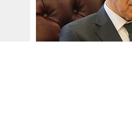
Yayınlama: 21.01.2023
TBMM eski Başkanı Bülent Arınç, CHP’li İB
eleştirdi. MHP Genel Başkan Yardımcısı Semi
Milli Nizam