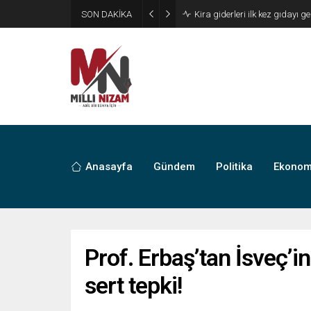
SON DAKİKA
24 Yıllık Hasret Acı Başladı:
Anasayfa
Gündem
Politika
Ekonom
Prof. Erbaş’tan İsveç’
sert tepki!