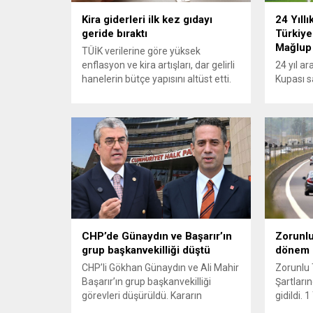
Kira giderleri ilk kez gıdayı
24 Yıllı
geride bıraktı
Türkiye
Mağlup
TÜİK verilerine göre yüksek
enflasyon ve kira artışları, dar gelirli
24 yıl a
hanelerin bütçe yapısını altüst etti.
Kupası s
En alt yüzde 20’lik gelir grubunda
turnuvad
konut ve kira giderlerinin payı 2025
karşısınd
itibarıyla %39’a ulaşarak gıda
yapamadı.
harcamalarını geride bıraktı ve son
mücadele
23 yılın zirvesine çıktı. Türkiye’de
karşılaş
yaşanan yüksek enflasyon ve hız
mağlup 
kazanan kira artışları, düşük...
serüveni
Karşılaş
itibaren 
oyun ser
özellikle
CHP’de Günaydın ve Başarır’ın
Zorunlu
olmaya..
grup başkanvekilliği düştü
dönem
CHP’li Gökhan Günaydın ve Ali Mahir
Zorunlu 
Başarır’ın grup başkanvekilliği
Şartların
görevleri düşürüldü. Kararın
gidildi.
ardından iki ismin unvanları da
yürürlüğ