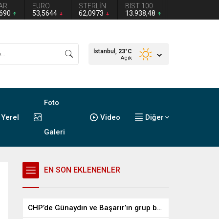
AR
EURO
STERLİN
BIST 100
2690
53,5644
62,0973
13.938,48
İstanbul,
23
°C
Açık
Foto
Yerel
Video
Diğer
Galeri
EN SON EKLENENLER
CHP’de Günaydın ve Başarır’ın grup başkanvekilliği düştü