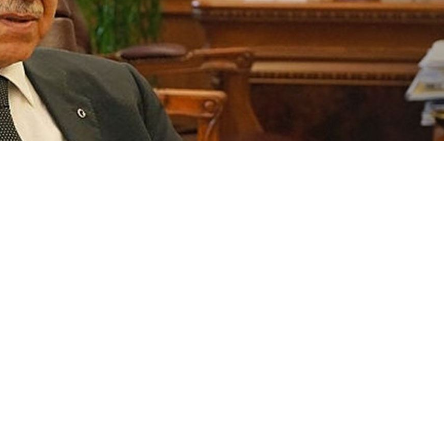
A
A
+
-
B Başkanı Ekrem İmamoğlu’na verilen hapis cezasını
h Yalçın, Arınç’ın sözlerine çok sert tonda cevap verdi.