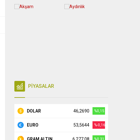
PİYASALAR
DOLAR
46,2690
%0,15
EURO
53,5644
%-0,16
GRAM ALTIN
6.277,08
%0,31