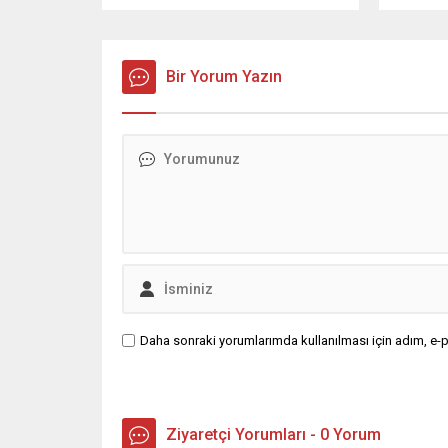
TBMM’nin resmi internet sitesinden
kaza yer
kaldırıldı. Günaydın, ilk
yönelik 
açıklamasında “Olmayan MYK’nın
haklarını
verdiği hukuksuz bir karardır” dedi.
Bir Yorum Yazın
kullanımı
CHP’den tedbirli olarak kesin
ve değer
çıkarma cezası uygulanmak üzere
sahibini
Yüksek Disiplin Kurulu’na (YDK) sevk
hale geti
edilen ve partideki tüm
Müsteşarl
görevlerinden...
kurumlar
Daha sonraki yorumlarımda kullanılması için adım, e-p
Ziyaretçi Yorumları - 0 Yorum