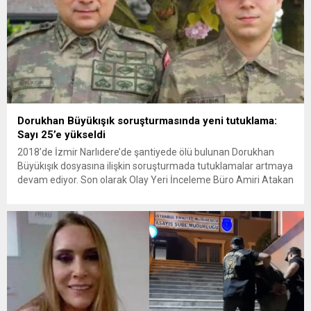
Dorukhan Büyükışık soruşturmasında yeni tutuklama:
Sayı 25’e yükseldi
2018’de İzmir Narlıdere’de şantiyede ölü bulunan Dorukhan
Büyükışık dosyasına ilişkin soruşturmada tutuklamalar artmaya
devam ediyor. Son olarak Olay Yeri İnceleme Büro Amiri Atakan
Kaçar’ın da tutuklanmasıyla dosyadaki tutuklu sayısı 25’e
yükseldi. İzmir’in Narlıdere ilçesinde 2018 yılında şantiyede ölü
bulunan Dorukhan Büyükışık’a ilişkin yeniden açılan
soruşturmada tutuklamalar genişliyor. Son olarak dönemin...