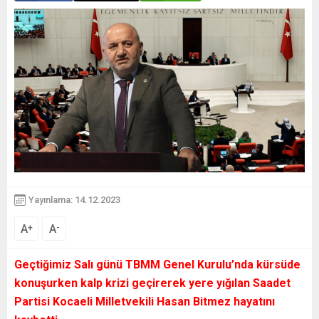
Yayınlama: 14.12.2023
A
A
+
-
Geçtiğimiz Salı günü TBMM Genel Kurulu’nda kürsüde
konuşurken kalp krizi geçirerek yere yığılan Saadet
Partisi Kocaeli Milletvekili Hasan Bitmez hayatını