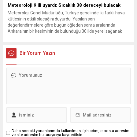
Meteoroloji 9 ili uyardı: Sıcaklık 38 dereceyi bulacak
Meteoroloji Genel Müdürlüğü, Türkiye genelinde iki farklı hava
kütlesinin etkili olacağını duyurdu. Yapılan son
değerlendirmelere göre bugün öğleden sonra aralarında
Ankara’nın bir kesiminin de bulunduğu 30 ilde yerel sağanak
yağış geçişleri beklenirken; Ege ve Güneydoğu Anadolu
bölgelerindeki 9 ilde ise hava sıcaklıkları mevsim normallerinin
üzerine çıkarak yaz değerlerine ulaşacak. Ayrıca...
Bir Yorum Yazın
Daha sonraki yorumlarımda kullanılması için adım, e-posta adresim
ve site adresim bu tarayıcıya kaydedilsin.