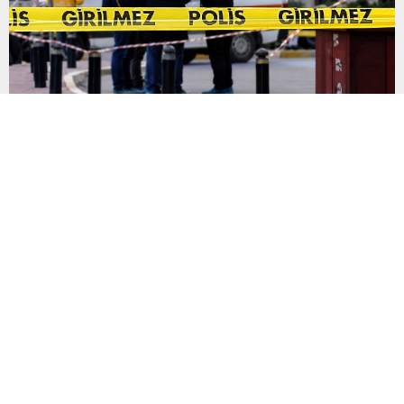
13 yaşındaki çocuk başından silahla vurulmuş halde
bulundu
Manisa’nın Kula ilçesinde evde yalnız olduğu sırada babasına ait
ruhsatsız av tüfeğiyle oynadığı değerlendirilen 13 yaşındaki
F.E.B., silahın kazara ateş alması sonucu başından vurularak
hayatını kaybetti. Manisa’nın Kula ilçesine bağlı Bebekli
Mahallesi’nde meydana gelen olayda, 13 yaşındaki bir çocuk
evinde başından silahla vurulmuş halde ölü bulundu. Edinilen
bilgilere göre, mahalledeki...