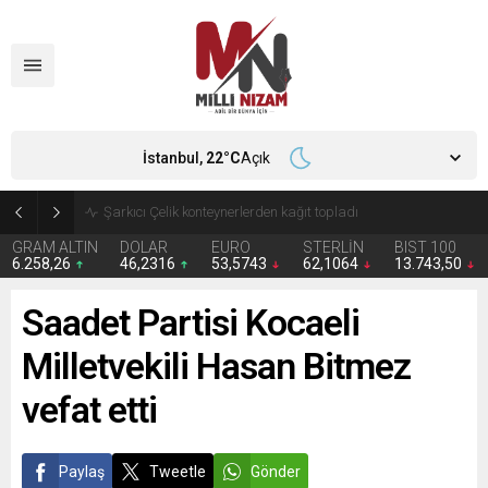
İstanbul,
22
°C
Açık
İran 2 ülkeyi birden vurdu
GRAM ALTIN
DOLAR
EURO
STERLİN
BIST 100
6.258,26
46,2316
53,5743
62,1064
13.743,50
Saadet Partisi Kocaeli
Milletvekili Hasan Bitmez
vefat etti
Paylaş
Tweetle
Gönder