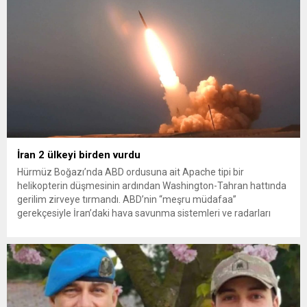
İran 2 ülkeyi birden vurdu
Hürmüz Boğazı’nda ABD ordusuna ait Apache tipi bir
helikopterin düşmesinin ardından Washington-Tahran hattında
gerilim zirveye tırmandı. ABD’nin “meşru müdafaa”
gerekçesiyle İran’daki hava savunma sistemleri ve radarları
vurmasına, İran Devrim Muhafızları Bahreyn ve Ürdün’deki
Amerikan askeri üslerini hedef alarak sert karşılık verdi. Tahran,
yeni bir ABD saldırısına anında yanıt verileceğini duyurdu....