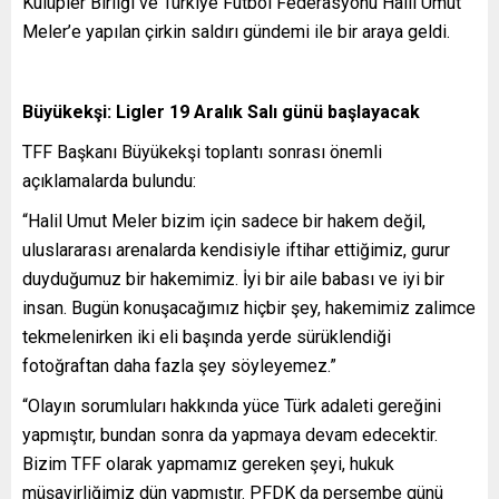
Kulüpler Birliği ve Türkiye Futbol Federasyonu Halil Umut
Meler’e yapılan çirkin saldırı gündemi ile bir araya geldi.
Büyükekşi: Ligler 19 Aralık Salı günü başlayacak
TFF Başkanı Büyükekşi toplantı sonrası önemli
açıklamalarda bulundu:
“Halil Umut Meler bizim için sadece bir hakem değil,
uluslararası arenalarda kendisiyle iftihar ettiğimiz, gurur
duyduğumuz bir hakemimiz. İyi bir aile babası ve iyi bir
insan. Bugün konuşacağımız hiçbir şey, hakemimiz zalimce
tekmelenirken iki eli başında yerde sürüklendiği
fotoğraftan daha fazla şey söyleyemez.”
“Olayın sorumluları hakkında yüce Türk adaleti gereğini
yapmıştır, bundan sonra da yapmaya devam edecektir.
Bizim TFF olarak yapmamız gereken şeyi, hukuk
müşavirliğimiz dün yapmıştır. PFDK da perşembe günü