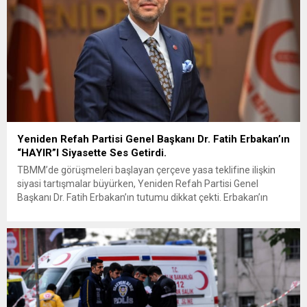
Yeniden Refah Partisi Genel Başkanı Dr. Fatih Erbakan’ın
“HAYIR”I Siyasette Ses Getirdi.
TBMM’de görüşmeleri başlayan çerçeve yasa teklifine ilişkin
siyasi tartışmalar büyürken, Yeniden Refah Partisi Genel
Başkanı Dr. Fatih Erbakan’ın tutumu dikkat çekti. Erbakan’ın
terör örgütü elebaşı Abdullah Öcalan’a “umut hakkı”
tartışmaları ve çerçeve yasa konusundaki karşı duruşuna Zafer
Partisi Genel Başkanı Ümit Özdağ’dan dikkat çeken destek
geldi. Türkiye Büyük Millet Meclisi’nde...