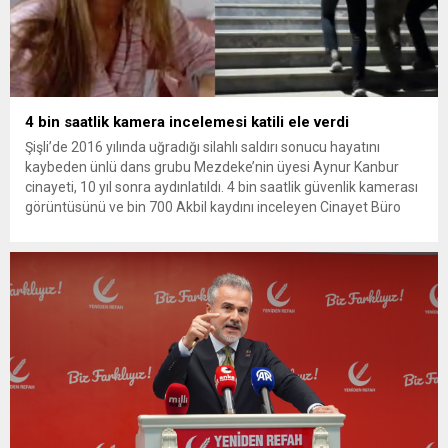
4 bin saatlik kamera incelemesi katili ele verdi
Şişli’de 2016 yılında uğradığı silahlı saldırı sonucu hayatını
kaybeden ünlü dans grubu Mezdeke’nin üyesi Aynur Kanbur
cinayeti, 10 yıl sonra aydınlatıldı. 4 bin saatlik güvenlik kamerası
görüntüsünü ve bin 700 Akbil kaydını inceleyen Cinayet Büro
ekipleri, cinayeti işlediğini itiraf eden maktulün akrabası Bülent
G. ile azmettirici olduğu öne sürülen 2...