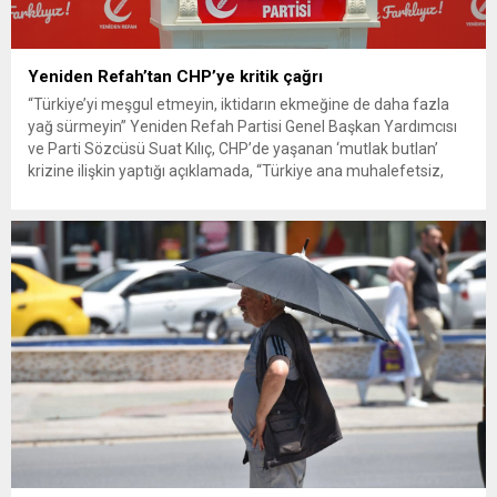
Yeniden Refah’tan CHP’ye kritik çağrı
“Türkiye’yi meşgul etmeyin, iktidarın ekmeğine de daha fazla
yağ sürmeyin” Yeniden Refah Partisi Genel Başkan Yardımcısı
ve Parti Sözcüsü Suat Kılıç, CHP’de yaşanan ‘mutlak butlan’
krizine ilişkin yaptığı açıklamada, “Türkiye ana muhalefetsiz,
ana muhalefet gündemsiz kalmamalıdır. Bir an önce anlaşın,
kurultay kararı alın, sorunun kaynağı değil, çözümün adresi
olun. Türkiye’yi...