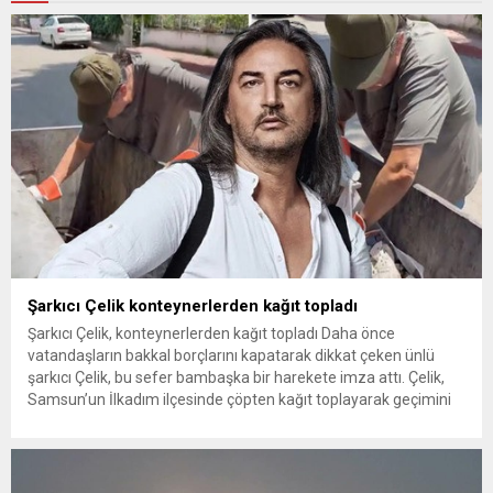
Şarkıcı Çelik konteynerlerden kağıt topladı
Şarkıcı Çelik, konteynerlerden kağıt topladı Daha önce
vatandaşların bakkal borçlarını kapatarak dikkat çeken ünlü
şarkıcı Çelik, bu sefer bambaşka bir harekete imza attı. Çelik,
Samsun’un İlkadım ilçesinde çöpten kağıt toplayarak geçimini
sağlayan Serpil Hanım’a destek oldu. Çelik, sokaklardaki
konteynerlerden kağıt topladı. Ünlü şarkıcı Çelik, Samsun’un
İlkadım ilçesinde çöpten kağıt toplayarak...