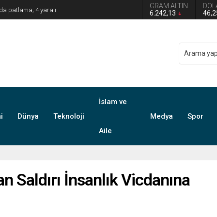
GRAM ALTIN
DOL
Mahallesinde Vatandaşla Buluştu
6.242,13
46,
İslam ve
i
Dünya
Teknoloji
Medya
Spor
Aile
n Saldırı İnsanlık Vicdanına