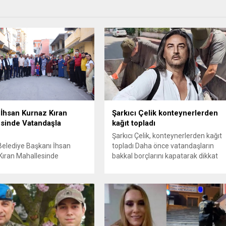
İhsan Kurnaz Kıran
Şarkıcı Çelik konteynerlerden
sinde Vatandaşla
kağıt topladı
Şarkıcı Çelik, konteynerlerden kağıt
Belediye Başkanı İhsan
topladı Daha önce vatandaşların
Kıran Mahallesinde
bakkal borçlarını kapatarak dikkat
arla bir araya geldi.
çeken ünlü şarkıcı Çelik, bu sefer
İhsan Kurnaz,
bambaşka bir harekete imza attı.
ilerimizin tüm talep ve
Çelik, Samsun’un İlkadım ilçesinde
ni dikkate alıyoruz” dedi.
çöpten kağıt toplayarak geçimini
Belediye Başkanı İhsan
sağlayan Serpil Hanım’a destek
mahalle ziyaretleri
oldu. Çelik, sokaklardaki