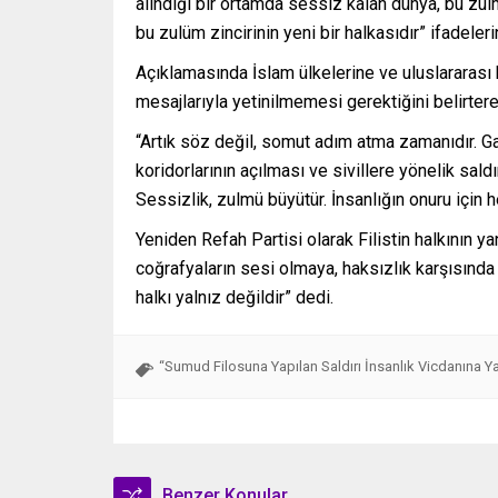
alındığı bir ortamda sessiz kalan dünya, bu zul
bu zulüm zincirinin yeni bir halkasıdır” ifadelerin
Açıklamasında İslam ülkelerine ve uluslararası
mesajlarıyla yetinilmemesi gerektiğini belirtere
“Artık söz değil, somut adım atma zamanıdır. Ga
koridorlarının açılması ve sivillere yönelik sald
Sessizlik, zulmü büyütür. İnsanlığın onuru için
Yeniden Refah Partisi olarak Filistin halkının
coğrafyaların sesi olmaya, haksızlık karşısınd
halkı yalnız değildir” dedi.
“Sumud Filosuna Yapılan Saldırı İnsanlık Vicdanına Ya
Benzer Konular