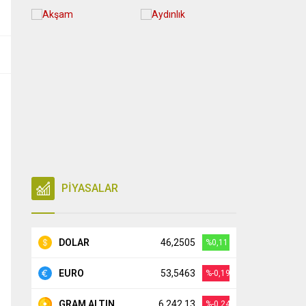
PİYASALAR
DOLAR
46,2505
%0,11
EURO
53,5463
%-0,19
GRAM ALTIN
6.242,13
%-0,24