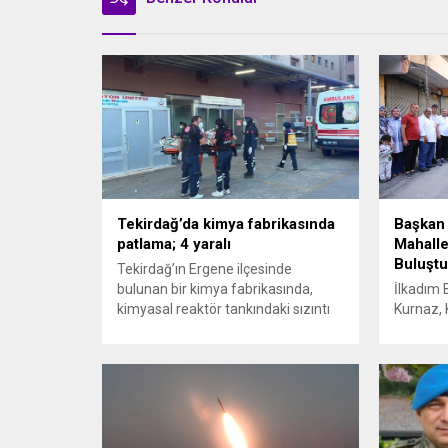
Tekirdağ’da kimya fabrikasında
Başkan 
patlama; 4 yaralı
Mahalle
Buluştu
Tekirdağ’ın Ergene ilçesinde
bulunan bir kimya fabrikasında,
İlkadım 
kimyasal reaktör tankındaki sızıntı
Kurnaz, 
nedeniyle patlama meydana geldi.
vatandaşl
Olayda biri ağır olmak üzere toplam
Başkan 
4 işçi yaralandı. Durumu kritik olan
“Hemşehr
bir işçi tedavi amacıyla İstanbul’a
önerileri
sevk edilirken, bölgede AFAD ve
İlkadım 
KBRN ekipleri tarafından geniş çaplı
Kurnaz, 