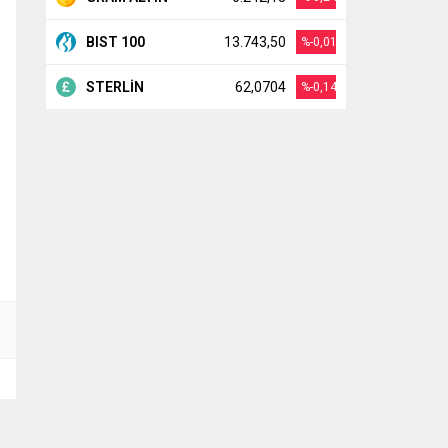
BIST 100
13.743,50
%-0,01
STERLİN
62,0704
%-0,14