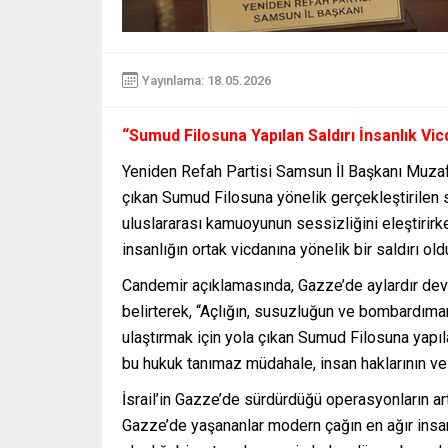
Yayınlama: 18.05.2026
“Sumud Filosuna Yapılan Saldırı İnsanlık Vic
Yeniden Refah Partisi Samsun İl Başkanı Muzaf
çıkan Sumud Filosuna yönelik gerçekleştirilen s
uluslararası kamuoyunun sessizliğini eleştirirke
insanlığın ortak vicdanına yönelik bir saldırı old
Candemir açıklamasında, Gazze’de aylardır devam
belirterek, “Açlığın, susuzluğun ve bombardı
ulaştırmak için yola çıkan Sumud Filosuna yapıl
bu hukuk tanımaz müdahale, insan haklarının ve
İsrail’in Gazze’de sürdürdüğü operasyonların ar
Gazze’de yaşananlar modern çağın en ağır insanlı