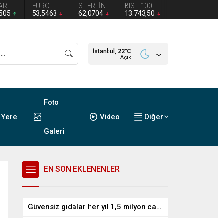
AR
EURO
STERLİN
BIST 100
2505
53,5463
62,0704
13.743,50
İstanbul,
22
°C
Açık
Foto
Yerel
Video
Diğer
Galeri
EN SON EKLENENLER
Güvensiz gıdalar her yıl 1,5 milyon can alıyor