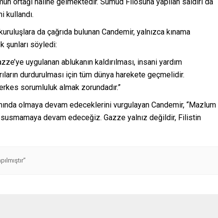
mün ortağı haline gelmektedir. Sumud Filosuna yapılan saldırı da
i kullandı.
 kuruluşlara da çağrıda bulunan Candemir, yalnızca kınama
k şunları söyledi:
zze’ye uygulanan ablukanın kaldırılması, insani yardım
ırıların durdurulması için tüm dünya harekete geçmelidir.
 herkes sorumluluk almak zorundadır.”
 yanında olmaya devam edeceklerini vurgulayan Candemir, “Mazlum
a susmamaya devam edeceğiz. Gazze yalnız değildir, Filistin
pılmıştır”