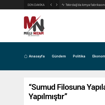
SON DAKİKA
Başkan İhsan Kurnaz Kıran 
Anasayfa
Gündem
Politika
Ekonom
“Sumud Filosuna Yapıla
Yapılmıştır”