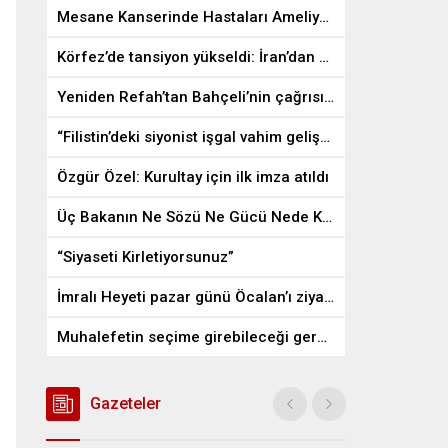
Mesane Kanserinde Hastaları Ameliyattan Kurtaran İlaç
Körfez’de tansiyon yükseldi: İran’dan ABD üslerine misilleme
Yeniden Refah’tan Bahçeli’nin çağrısına destek
“Filistin’deki siyonist işgal vahim gelişmelere gebe”
Özgür Özel: Kurultay için ilk imza atıldı
Üç Bakanın Ne Sözü Ne Gücü Nede Kudreti Yetmedi
“Siyaseti Kirletiyorsunuz”
İmralı Heyeti pazar günü Öcalan’ı ziyaret edecek
Muhalefetin seçime girebileceği gerçek bir alan kalmayabilir
Gazeteler