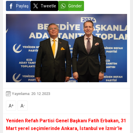
Paylaş
Tweetle
Gönder
Yayınlama: 20.12.2023
A
A
+
-
Yeniden Refah Partisi Genel Başkanı Fatih Erbakan, 31
Mart yerel seçimlerinde Ankara, İstanbul ve İzmir’le