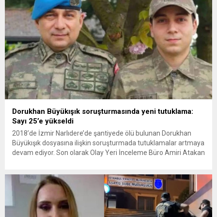
Dorukhan Büyükışık soruşturmasında yeni tutuklama:
Sayı 25’e yükseldi
2018’de İzmir Narlıdere’de şantiyede ölü bulunan Dorukhan
Büyükışık dosyasına ilişkin soruşturmada tutuklamalar artmaya
devam ediyor. Son olarak Olay Yeri İnceleme Büro Amiri Atakan
Kaçar’ın da tutuklanmasıyla dosyadaki tutuklu sayısı 25’e
yükseldi. İzmir’in Narlıdere ilçesinde 2018 yılında şantiyede ölü
bulunan Dorukhan Büyükışık’a ilişkin yeniden açılan
soruşturmada tutuklamalar genişliyor. Son olarak dönemin...