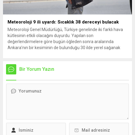
Meteoroloji 9 ili uyardı: Sıcaklık 38 dereceyi bulacak
Meteoroloji Genel Müdürlüğü, Türkiye genelinde iki farklı hava
kütlesinin etkili olacağını duyurdu. Yapılan son
değerlendirmelere göre bugün öğleden sonra aralarında
Ankara’nın bir kesiminin de bulunduğu 30 ilde yerel sağanak
yağış geçişleri beklenirken; Ege ve Güneydoğu Anadolu
bölgelerindeki 9 ilde ise hava sıcaklıkları mevsim normallerinin
üzerine çıkarak yaz değerlerine ulaşacak. Ayrıca...
Bir Yorum Yazın