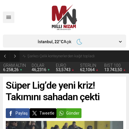
İstanbul,
22
°C
Açık
İran 2 ülkeyi birden vurdu
GRAM ALTIN
DOLAR
EURO
STERLİN
BIST 100
6.258,26
46,2316
53,5743
62,1064
13.743,50
Süper Lig’de yeni kriz!
Takımını sahadan çekti
Paylaş
Tweetle
Gönder