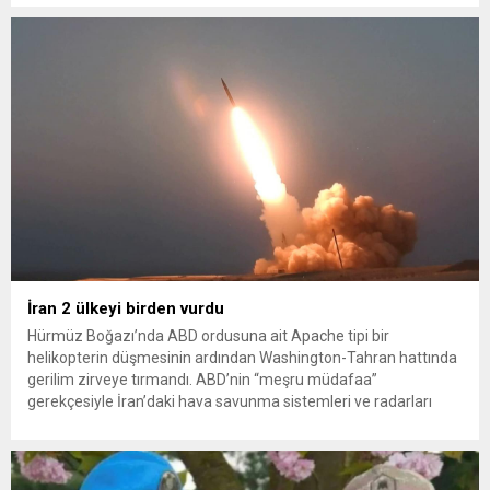
konteynerlerden kağıt topladı. Ünlü şarkıcı Çelik, Samsun’un
İlkadım ilçesinde çöpten kağıt toplayarak...
İran 2 ülkeyi birden vurdu
Hürmüz Boğazı’nda ABD ordusuna ait Apache tipi bir
helikopterin düşmesinin ardından Washington-Tahran hattında
gerilim zirveye tırmandı. ABD’nin “meşru müdafaa”
gerekçesiyle İran’daki hava savunma sistemleri ve radarları
vurmasına, İran Devrim Muhafızları Bahreyn ve Ürdün’deki
Amerikan askeri üslerini hedef alarak sert karşılık verdi. Tahran,
yeni bir ABD saldırısına anında yanıt verileceğini duyurdu....