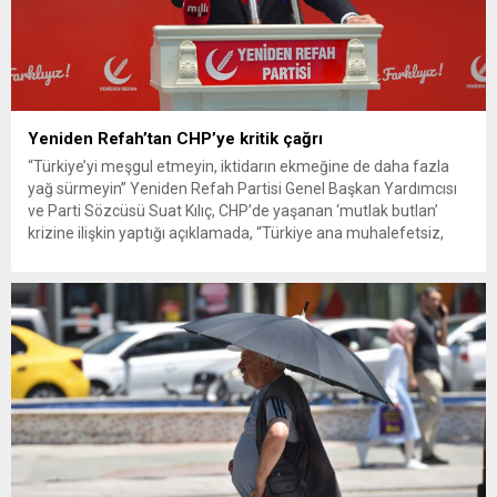
Yeniden Refah’tan CHP’ye kritik çağrı
“Türkiye’yi meşgul etmeyin, iktidarın ekmeğine de daha fazla
yağ sürmeyin” Yeniden Refah Partisi Genel Başkan Yardımcısı
ve Parti Sözcüsü Suat Kılıç, CHP’de yaşanan ‘mutlak butlan’
krizine ilişkin yaptığı açıklamada, “Türkiye ana muhalefetsiz,
ana muhalefet gündemsiz kalmamalıdır. Bir an önce anlaşın,
kurultay kararı alın, sorunun kaynağı değil, çözümün adresi
olun. Türkiye’yi...