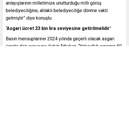
anlayışlarının milletimize unutturduğu milli görüş
belediyeciliğine, ahlaklı belediyeciliğe dönme vakti
gelmiştir” diye konuştu.
‘Asgari ücret 23 bin lira seviyesine getirilmelidir’
Basın mensuplarının 2024 yılında geçerli olacak asgari
ücrete dair sorusuna ilişkin Erbakan, “Yoksulluk sınırının 50
bin liraya dayandığı, açlık sınırının ise 15 bin lira
seviyesinde olduğu bir ortamda, 11 bin 400 liralık bir
asgari ücret elbette ki yeterli değildir, insani değildir.
Ancak yetkililerin açıklamaları, sayın bakanın açıklamaları,
bu sene asgari ücrete bir defaya mahsus zam yapılacağı
ve bu zammın da yüzde 36-37 üzerinden yapılacağı ifade
ediliyor. Bu zammın yapılması halinde asgari ücretli
milyonlar önümüzdeki sene nisan, mayıs, hazirandan
itibaren yeniden aç kalmaya mahkum olacaklardır. Bir
defaya mahsus ve yüzde 36- 37’lik bir zammın kesinlikle
yetmesi mümkün değildir. Burada ifade diyoruz ki en