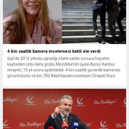
4 bin saatlik kamera incelemesi katili ele verdi
Şişli’de 2016 yılında uğradığı silahlı saldırı sonucu hayatını
kaybeden ünlü dans grubu Mezdeke’nin üyesi Aynur Kanbur
cinayeti, 10 yıl sonra aydınlatıldı. 4 bin saatlik güvenlik kamerası
görüntüsünü ve bin 700 Akbil kaydını inceleyen Cinayet Büro
ekipleri, cinayeti işlediğini itiraf eden maktulün akrabası Bülent
G. ile azmettirici olduğu öne sürülen 2...