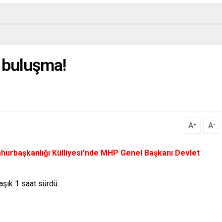
n buluşma!
A
A
+
-
urbaşkanlığı Külliyesi’nde MHP Genel Başkanı Devlet
şık 1 saat sürdü.