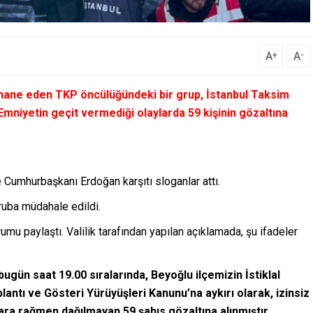
A
A
+
-
hane eden TKP öncülüğündeki bir grup, İstanbul Taksim
Emniyetin geçit vermediği olaylarda 59 kişinin gözaltına
 Cumhurbaşkanı Erdoğan karşıtı sloganlar attı.
ruba müdahale edildi.
urumu paylaştı. Valilik tarafından yapılan açıklamada, şu ifadeler
ugün saat 19.00 sıralarında, Beyoğlu ilçemizin İstiklal
antı ve Gösteri Yürüyüşleri Kanunu’na aykırı olarak, izinsiz
ara rağmen dağılmayan 59 şahıs gözaltına alınmıştır.