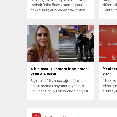
topladı Daha önce vatandaşların
düşmesi
bakkal borçlarını kapatarak dikkat
Tahran h
çeken ünlü şarkıcı Çelik, bu sefer
tırmand
bambaşka bir harekete imza attı.
gerekçes
Çelik, Samsun’un İlkadım ilçesinde
savunma 
çöpten kağıt toplayarak geçimini
vurmasın
sağlayan Serpil Hanım’a destek
Bahreyn
oldu. Çelik, sokaklardaki
askeri üs
konteynerlerden kağıt topladı. Ünlü
karşılık 
şarkıcı Çelik, Samsun’un İlkadım
saldırısı
ilçesinde çöpten kağıt toplayarak...
duyurdu..
4 bin saatlik kamera incelemesi
Yeniden
katili ele verdi
çağrı
Şişli’de 2016 yılında uğradığı silahlı
“Türkiye
saldırı sonucu hayatını kaybeden
ekmeğin
ünlü dans grubu Mezdeke’nin üyesi
sürmeyin
Aynur Kanbur cinayeti, 10 yıl sonra
Genel Ba
aydınlatıldı. 4 bin saatlik güvenlik
Sözcüsü 
kamerası görüntüsünü ve bin 700
‘mutlak b
Akbil kaydını inceleyen Cinayet Büro
açıklama