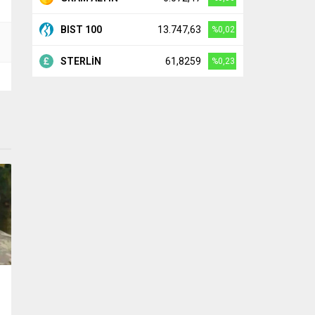
BIST 100
13.747,63
%0,02
STERLİN
61,8259
%0,23