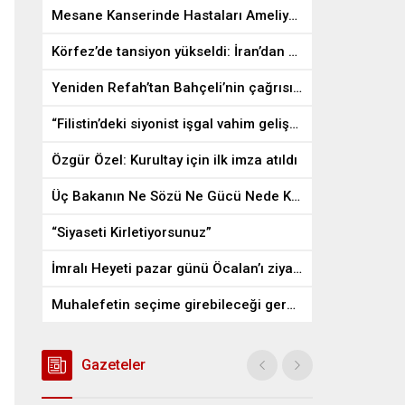
Mesane Kanserinde Hastaları Ameliyattan Kurtaran İlaç
Körfez’de tansiyon yükseldi: İran’dan ABD üslerine misilleme
Yeniden Refah’tan Bahçeli’nin çağrısına destek
“Filistin’deki siyonist işgal vahim gelişmelere gebe”
Özgür Özel: Kurultay için ilk imza atıldı
Üç Bakanın Ne Sözü Ne Gücü Nede Kudreti Yetmedi
“Siyaseti Kirletiyorsunuz”
İmralı Heyeti pazar günü Öcalan’ı ziyaret edecek
Muhalefetin seçime girebileceği gerçek bir alan kalmayabilir
Gazeteler