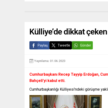
Külliye’de dikkat çeke
Paylaş
Tweetle
Gönder
Yayınlama: 01.06.2023
Cumhurbaşkanı Recep Tayyip Erdoğan, Cumh
Bahçeli’yi kabul etti.
Cumhurbaşkanlığı Külliyesi’ndeki görüşme yakla