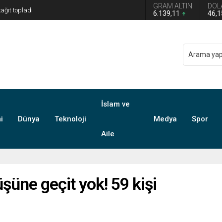
GRAM ALTIN
DOL
6.139,11
46,
İslam ve
i
Dünya
Teknoloji
Medya
Spor
Aile
şüne geçit yok! 59 kişi