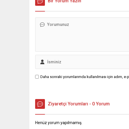
ekipleri, cinayeti işlediğini itiraf eden
Bir Yorum Yazın
muhalef
maktulün akrabası Bülent G. ile
gündemsi
azmettirici olduğu öne sürülen 2...
önce anla
sorunun 
adresi ol
Daha sonraki yorumlarımda kullanılması için adım, e-p
Ziyaretçi Yorumları - 0 Yorum
Henüz yorum yapılmamış.