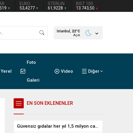
AR
EURO
STERLİN
BIST 100
1519
53,4277
61,9228
13.743,50
İstanbul,
22
°C
Açık
Foto
Yerel
Video
Diğer
Galeri
EN SON EKLENENLER
Güvensiz gıdalar her yıl 1,5 milyon can alıyor