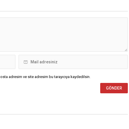
etsiz, ana muhalefet
yağış geçişleri beklenirken; Ege ve
z kalmamalıdır. Bir an
Güneydoğu Anadolu bölgelerindeki
şın, kurultay kararı alın,
9 ilde ise hava sıcaklıkları mevsim
kaynağı değil, çözümün
normallerinin üzerine çıkarak yaz
un. Türkiye’yi...
değerlerine ulaşacak. Ayrıca...
osta adresim ve site adresim bu tarayıcıya kaydedilsin.