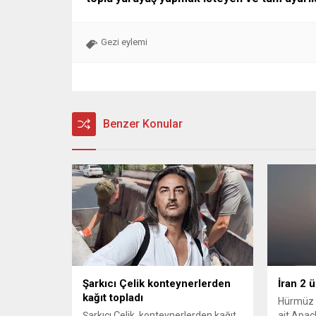
Gezi eylemi
Benzer Konular
Şarkıcı Çelik konteynerlerden
İran 2 
kağıt topladı
Hürmüz 
Şarkıcı Çelik, konteynerlerden kağıt
ait Apach