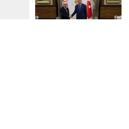
Görüşmeye ilişkin resmi bir açıklama yapılmadı
Erdoğan-Bahçeli görüşmesine ait bir video pay