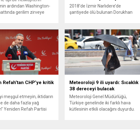
nin ardından Washington-
2018’de İzmir Narlıdere’de
attında gerilim zirveye
şantiyede ölü bulunan Dorukhan
ı. ABD’nin “meşru müdafaa”
Büyükışık dosyasına ilişkin
iyle İran’daki hava
soruşturmada tutuklamalar
sistemleri ve radarları
artmaya devam ediyor. Son olarak
a, İran Devrim Muhafızları
Olay Yeri İnceleme Büro Amiri
 ve Ürdün’deki Amerikan
Atakan Kaçar’ın da tutuklanmasıyla
lerini hedef alarak sert
dosyadaki tutuklu sayısı 25’e
verdi. Tahran, yeni bir ABD
yükseldi. İzmir’in Narlıdere ilçesinde
na anında yanıt verileceğini
2018 yılında şantiyede ölü bulunan
..
Dorukhan Büyükışık’a ilişkin yeniden
açılan soruşturmada tutuklamalar
genişliyor. Son olarak dönemin...
 Refah’tan CHP’ye kritik
Meteoroloji 9 ili uyardı: Sıcaklık
38 dereceyi bulacak
’yi meşgul etmeyin, iktidarın
Meteoroloji Genel Müdürlüğü,
e de daha fazla yağ
Türkiye genelinde iki farklı hava
” Yeniden Refah Partisi
kütlesinin etkili olacağını duyurdu.
şkan Yardımcısı ve Parti
Yapılan son değerlendirmelere göre
Suat Kılıç, CHP’de yaşanan
bugün öğleden sonra aralarında
utlan’ krizine ilişkin yaptığı
Ankara’nın bir kesiminin de
da, “Türkiye ana
bulunduğu 30 ilde yerel sağanak