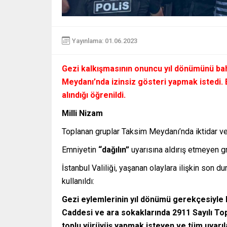
Yayınlama: 01.06.2023
Gezi kalkışmasının onuncu yıl dönümünü ba
Meydanı’nda izinsiz gösteri yapmak istedi. 
alındığı öğrenildi.
Milli Nizam
Toplanan gruplar Taksim Meydanı’nda iktidar ve
Emniyetin
“dağılın”
uyarısına aldırış etmeyen g
İstanbul Valiliği, yaşanan olaylara ilişkin son d
kullanıldı:
Gezi eylemlerinin yıl dönümü gerekçesiyle b
Caddesi ve ara sokaklarında 2911 Sayılı Topl
toplu yürüyüş yapmak isteyen ve tüm uyarıl