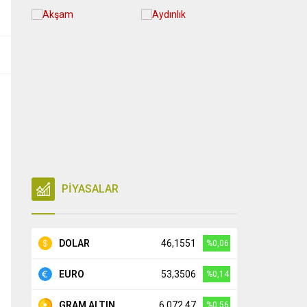
PİYASALAR
DOLAR
46,1551
%0,06
EURO
53,3506
%0,14
GRAM ALTIN
6.072,47
%0,56