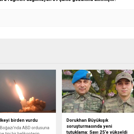
ülkeyi birden vurdu
Dorukhan Büyükışık
soruşturmasında yeni
Boğazı’nda ABD ordusuna
tutuklama: Sayı 25’e yükseldi
e tipi bir helikopterin