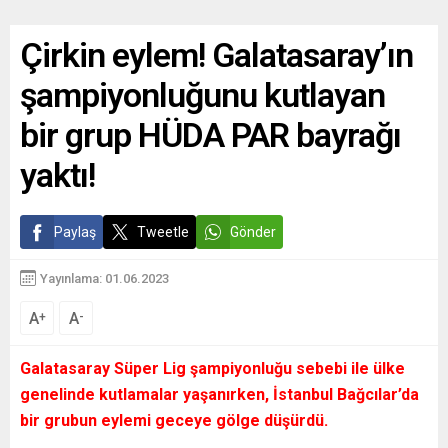
Çirkin eylem! Galatasaray’ın
şampiyonluğunu kutlayan
bir grup HÜDA PAR bayrağı
yaktı!
Paylaş
Tweetle
Gönder
Yayınlama: 01.06.2023
A
A
+
-
Galatasaray Süper Lig şampiyonluğu sebebi ile ülke
genelinde kutlamalar yaşanırken, İstanbul Bağcılar’da
bir grubun eylemi geceye gölge düşürdü.