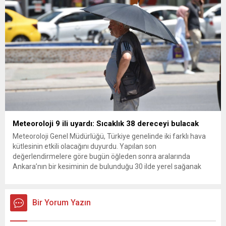
Meteoroloji 9 ili uyardı: Sıcaklık 38 dereceyi bulacak
Meteoroloji Genel Müdürlüğü, Türkiye genelinde iki farklı hava
kütlesinin etkili olacağını duyurdu. Yapılan son
değerlendirmelere göre bugün öğleden sonra aralarında
Ankara’nın bir kesiminin de bulunduğu 30 ilde yerel sağanak
yağış geçişleri beklenirken; Ege ve Güneydoğu Anadolu
bölgelerindeki 9 ilde ise hava sıcaklıkları mevsim normallerinin
üzerine çıkarak yaz değerlerine ulaşacak. Ayrıca...
Bir Yorum Yazın