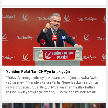
ekipleri, cinayeti işlediğini itiraf eden maktulün akrabası Bülent
G. ile azmettirici olduğu öne sürülen 2...
Yeniden Refah’tan CHP’ye kritik çağrı
“Türkiye’yi meşgul etmeyin, iktidarın ekmeğine de daha fazla
yağ sürmeyin” Yeniden Refah Partisi Genel Başkan Yardımcısı
ve Parti Sözcüsü Suat Kılıç, CHP’de yaşanan ‘mutlak butlan’
krizine ilişkin yaptığı açıklamada, “Türkiye ana muhalefetsiz,
ana muhalefet gündemsiz kalmamalıdır. Bir an önce anlaşın,
kurultay kararı alın, sorunun kaynağı değil, çözümün adresi
olun. Türkiye’yi...