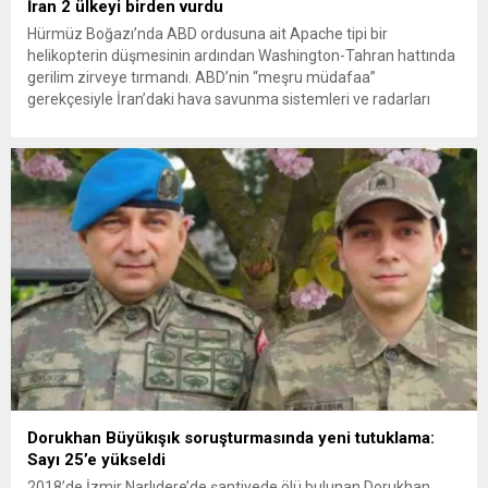
İran 2 ülkeyi birden vurdu
Hürmüz Boğazı’nda ABD ordusuna ait Apache tipi bir
helikopterin düşmesinin ardından Washington-Tahran hattında
gerilim zirveye tırmandı. ABD’nin “meşru müdafaa”
gerekçesiyle İran’daki hava savunma sistemleri ve radarları
vurmasına, İran Devrim Muhafızları Bahreyn ve Ürdün’deki
Amerikan askeri üslerini hedef alarak sert karşılık verdi. Tahran,
yeni bir ABD saldırısına anında yanıt verileceğini duyurdu....
Dorukhan Büyükışık soruşturmasında yeni tutuklama:
Sayı 25’e yükseldi
2018’de İzmir Narlıdere’de şantiyede ölü bulunan Dorukhan