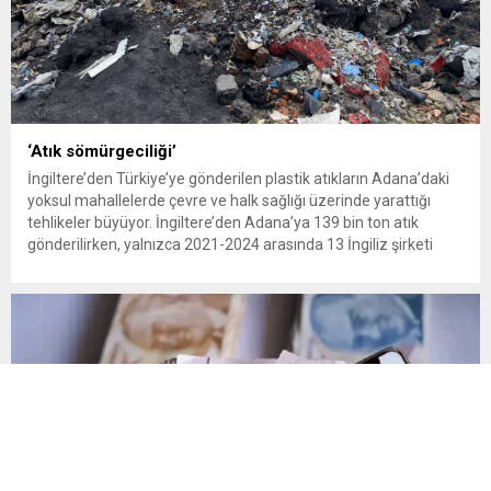
‘Atık sömürgeciliği’
İngiltere’den Türkiye’ye gönderilen plastik atıkların Adana’daki
yoksul mahallelerde çevre ve halk sağlığı üzerinde yarattığı
tehlikeler büyüyor. İngiltere’den Adana’ya 139 bin ton atık
gönderilirken, yalnızca 2021-2024 arasında 13 İngiliz şirketi
Kemal Deniz geri dönüşüm bölgesine 545 sevkiyatla 52 bin ton
plastik atık taşıdı. Sulama kanallarında mikroplastik tespit
edilirken çiftçiler hava, su...