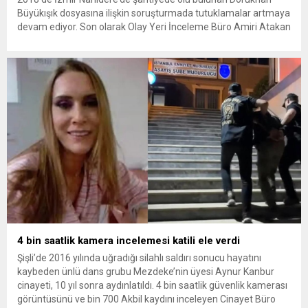
Büyükışık dosyasına ilişkin soruşturmada tutuklamalar artmaya
devam ediyor. Son olarak Olay Yeri İnceleme Büro Amiri Atakan
Kaçar’ın da tutuklanmasıyla dosyadaki tutuklu sayısı 25’e
yükseldi. İzmir’in Narlıdere ilçesinde 2018 yılında şantiyede ölü
bulunan Dorukhan Büyükışık’a ilişkin yeniden açılan
soruşturmada tutuklamalar genişliyor. Son olarak dönemin...
4 bin saatlik kamera incelemesi katili ele verdi
Şişli’de 2016 yılında uğradığı silahlı saldırı sonucu hayatını
kaybeden ünlü dans grubu Mezdeke’nin üyesi Aynur Kanbur
cinayeti, 10 yıl sonra aydınlatıldı. 4 bin saatlik güvenlik kamerası
görüntüsünü ve bin 700 Akbil kaydını inceleyen Cinayet Büro