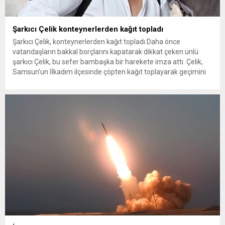
Şarkıcı Çelik konteynerlerden kağıt topladı
Şarkıcı Çelik, konteynerlerden kağıt topladı Daha önce
vatandaşların bakkal borçlarını kapatarak dikkat çeken ünlü
şarkıcı Çelik, bu sefer bambaşka bir harekete imza attı. Çelik,
Samsun’un İlkadım ilçesinde çöpten kağıt toplayarak geçimini
sağlayan Serpil Hanım’a destek oldu. Çelik, sokaklardaki
konteynerlerden kağıt topladı. Ünlü şarkıcı Çelik, Samsun’un
İlkadım ilçesinde çöpten kağıt toplayarak...