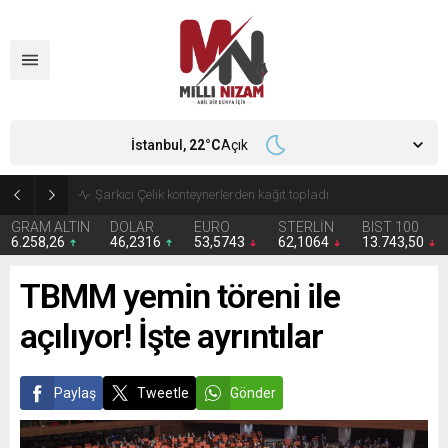
İstanbul,
22
°C
Açık
İran 2 ülkeyi birden vurdu
GRAM ALTIN
DOLAR
EURO
STERLİN
BIST 100
6.258,26
46,2316
53,5743
62,1064
13.743,50
TBMM yemin töreni ile
açılıyor! İşte ayrıntılar
Paylaş
Tweetle
Gönder