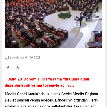
Yayınlama: 01.06.2023
A
A
+
-
TBMM 28. Dönem 1’inci Yasama Yılı Cuma günü
düzenlenecek yemin töreniyle açılıyor.
Meclis Genel Kurulu’nda ilk olarak Geçici Meclis Başkanı
Devlet Bahçeli yemin edecek. Bahçeli’nin ardından illerin
alfabetik sıralamasına göre milletvekilleri kürsüden ant