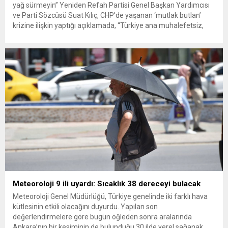
yağ sürmeyin” Yeniden Refah Partisi Genel Başkan Yardımcısı
ve Parti Sözcüsü Suat Kılıç, CHP’de yaşanan ‘mutlak butlan’
krizine ilişkin yaptığı açıklamada, “Türkiye ana muhalefetsiz,
ana muhalefet gündemsiz kalmamalıdır. Bir an önce anlaşın,
kurultay kararı alın, sorunun kaynağı değil, çözümün adresi
olun. Türkiye’yi...
Meteoroloji 9 ili uyardı: Sıcaklık 38 dereceyi bulacak
Meteoroloji Genel Müdürlüğü, Türkiye genelinde iki farklı hava
kütlesinin etkili olacağını duyurdu. Yapılan son
değerlendirmelere göre bugün öğleden sonra aralarında
Ankara’nın bir kesiminin de bulunduğu 30 ilde yerel sağanak