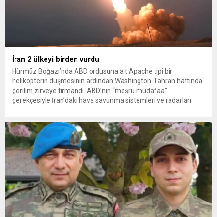
İran 2 ülkeyi birden vurdu
Hürmüz Boğazı’nda ABD ordusuna ait Apache tipi bir
helikopterin düşmesinin ardından Washington-Tahran hattında
gerilim zirveye tırmandı. ABD’nin “meşru müdafaa”
gerekçesiyle İran’daki hava savunma sistemleri ve radarları
vurmasına, İran Devrim Muhafızları Bahreyn ve Ürdün’deki
Amerikan askeri üslerini hedef alarak sert karşılık verdi. Tahran,
yeni bir ABD saldırısına anında yanıt verileceğini duyurdu....