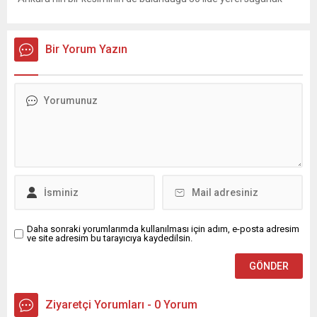
yağış geçişleri beklenirken; Ege ve Güneydoğu Anadolu
bölgelerindeki 9 ilde ise hava sıcaklıkları mevsim normallerinin
üzerine çıkarak yaz değerlerine ulaşacak. Ayrıca...
Bir Yorum Yazın
Daha sonraki yorumlarımda kullanılması için adım, e-posta adresim
ve site adresim bu tarayıcıya kaydedilsin.
Ziyaretçi Yorumları - 0 Yorum