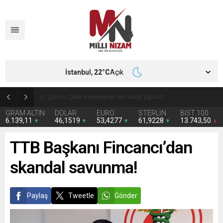
İstanbul,
22
°C
Açık
İran 2 ülkeyi birden vurdu
GRAM ALTIN
DOLAR
EURO
STERLİN
BIST 100
6.139,11
46,1519
53,4277
61,9228
13.743,50
TTB Başkanı Fincancı’dan
skandal savunma!
Paylaş
Tweetle
Gönder