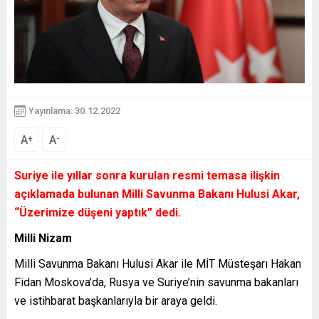
Yayınlama: 30.12.2022
A
A
+
-
Suriye ile yıllar sonra kurulan resmi temasa ilişkin
açıklamada bulunan Milli Savunma Bakanı Hulusi Akar,
“Üzerimize düşeni yaptık”
dedi.
Milli Nizam
Milli Savunma Bakanı Hulusi Akar ile MİT Müsteşarı Hakan
Fidan Moskova’da, Rusya ve Suriye’nin savunma bakanları
ve istihbarat başkanlarıyla bir araya geldi.