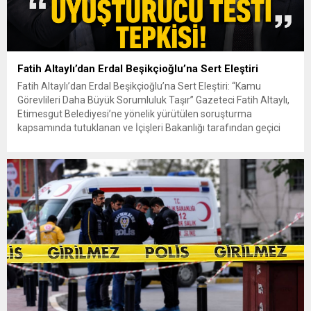
Fatih Altaylı’dan Erdal Beşikçioğlu’na Sert Eleştiri
Fatih Altaylı’dan Erdal Beşikçioğlu’na Sert Eleştiri: “Kamu
Görevlileri Daha Büyük Sorumluluk Taşır” Gazeteci Fatih Altaylı,
Etimesgut Belediyesi’ne yönelik yürütülen soruşturma
kapsamında tutuklanan ve İçişleri Bakanlığı tarafından geçici
olarak görevden uzaklaştırılan Belediye Başkanı Erdal
Beşikçioğlu hakkında kaleme aldığı yazıda sert ifadeler kullandı.
Altaylı, kamu görevinde bulunan kişilerin davranışlarının
topluma örnek olması...