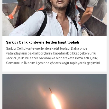
Şarkıcı Çelik konteynerlerden kağıt topladı
Şarkıcı Çelik, konteynerlerden kağıt topladı Daha önce
vatandaşların bakkal borçlarını kapatarak dikkat çeken ünlü
şarkıcı Çelik, bu sefer bambaşka bir harekete imza attı. Çelik,
Samsun’un İlkadım ilçesinde çöpten kağıt toplayarak geçimini
sağlayan Serpil Hanım’a destek oldu. Çelik, sokaklardaki
konteynerlerden kağıt topladı. Ünlü şarkıcı Çelik, Samsun’un
İlkadım ilçesinde çöpten kağıt toplayarak...