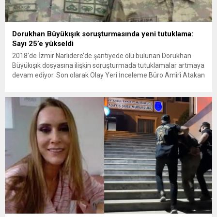
Dorukhan Büyükışık soruşturmasında yeni tutuklama:
Sayı 25’e yükseldi
2018’de İzmir Narlıdere’de şantiyede ölü bulunan Dorukhan
Büyükışık dosyasına ilişkin soruşturmada tutuklamalar artmaya
devam ediyor. Son olarak Olay Yeri İnceleme Büro Amiri Atakan
Kaçar’ın da tutuklanmasıyla dosyadaki tutuklu sayısı 25’e
yükseldi. İzmir’in Narlıdere ilçesinde 2018 yılında şantiyede ölü
bulunan Dorukhan Büyükışık’a ilişkin yeniden açılan
soruşturmada tutuklamalar genişliyor. Son olarak dönemin...