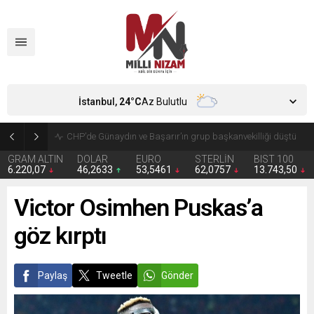
İstanbul,
24
°C
Az Bulutlu
Zorunlu trafik sigortasında yeni dönem
GRAM ALTIN
DOLAR
EURO
STERLİN
BIST 100
6.220,07
46,2633
53,5461
62,0757
13.743,50
Victor Osimhen Puskas’a
göz kırptı
Paylaş
Tweetle
Gönder