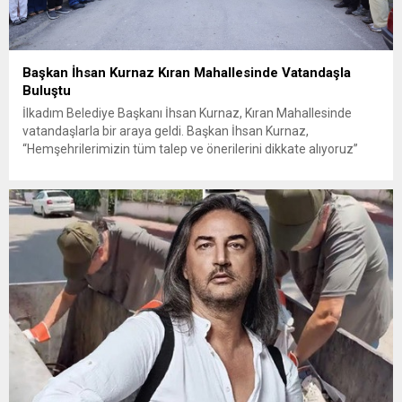
Başkan İhsan Kurnaz Kıran Mahallesinde Vatandaşla
Buluştu
İlkadım Belediye Başkanı İhsan Kurnaz, Kıran Mahallesinde
vatandaşlarla bir araya geldi. Başkan İhsan Kurnaz,
“Hemşehrilerimizin tüm talep ve önerilerini dikkate alıyoruz”
dedi. İlkadım Belediye Başkanı İhsan Kurnaz, mahalle ziyaretleri
kapsamında Kıran Mahallesini ziyaret etti. Mahalle sakinleriyle
sohbet eden, onların talep ve önerileri dinleyen Başkan İhsan
Kurnaz, gelen taleplerin çözümü için...