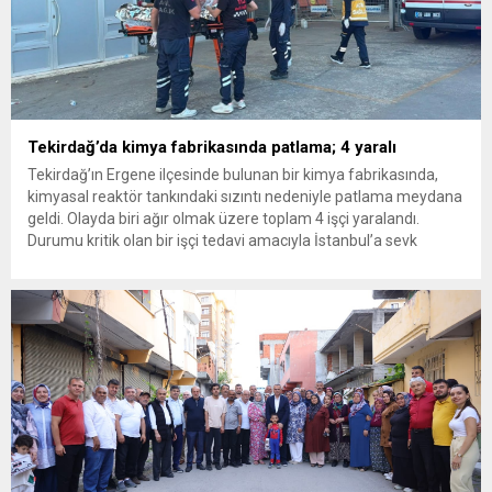
Tekirdağ’da kimya fabrikasında patlama; 4 yaralı
Tekirdağ’ın Ergene ilçesinde bulunan bir kimya fabrikasında,
kimyasal reaktör tankındaki sızıntı nedeniyle patlama meydana
geldi. Olayda biri ağır olmak üzere toplam 4 işçi yaralandı.
Durumu kritik olan bir işçi tedavi amacıyla İstanbul’a sevk
edilirken, bölgede AFAD ve KBRN ekipleri tarafından geniş çaplı
güvenlik ve sızıntı incelemesi başlatıldı. Tekirdağ’ın Ergene
ilçesine...