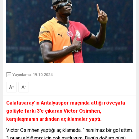
Yayınlama: 19.10.2024
A
A
+
-
Galatasaray’ın Antalyaspor maçında attığı röveşata
golüyle farkı 3’e çıkaran Victor Osimhen,
karşılaşmanın ardından açıklamalar yaptı.
Victor Osimhen yaptığı açıklamada, “İnanılmaz bir gol attım.
3 puanı aldığımız için çok mutluyum. Bugün doğum günü