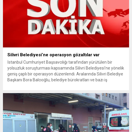
Silivri Belediyesi’ne operasyon gözaltılar var
İstanbul Cumhuriyet Başsavcılığı tarafından yürütülen bir
yolsuzluk soruşturması kapsamında Silivri Belediyesi’ne yönelik
geniş çaplı bir operasyon düzenlendi. Aralarında Silivri Belediye
Başkanı Bora Balcıoğlu, belediye bürokratları ve bazı iş
insanlarının da bulunduğu çok sayıda kişi hakkında gözaltı kararı
uygulandı. Emniyet güçlerinin belediye binasındaki teknik
inceleme ve arama çalışmaları devam ediyor. İstanbul’da...