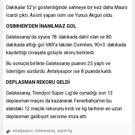
Dakikalar 52’yi gösterdiğinde sahneye bir kez daha Mauro
Icardi çıktı. Asisti yapan isim ise Yunus Akgün oldu.
OSIMHEN’DEN İNANILMAZ GOL
Galatasaray’da oyuna 78. dakikada dahil olan ve 80.
dakikada attığı gol VAR’a takılan Osimhen, 90+3. dakikada
kaydettiği rövaşata golüyle skoru belirledi.
Bu sonuçla birlikte Galatasaray puanını 25 yaptı ve
liderliğini sürdürdü. Antalyaspor ise 8 puanda kaldı.
DEPLASMAN REKORU GELDİ
Galatasaray, Trendyol Süper Lig’de oynadığı son 13
deplasman maçını da kazanarak Fenerbahçe’nin bu
alandaki 12 maçlık rekorunu kırdı ve lig tarihinin en uzun
deplasman galibiyet serisine imza attı.
antalyaspor
Galatasaray
süper lig
,
,