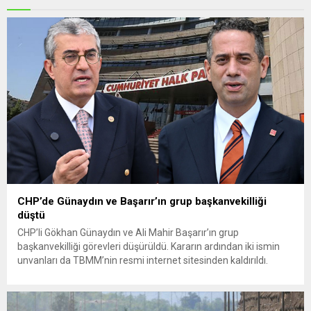
CHP’de Günaydın ve Başarır’ın grup başkanvekilliği
düştü
CHP’li Gökhan Günaydın ve Ali Mahir Başarır’ın grup
başkanvekilliği görevleri düşürüldü. Kararın ardından iki ismin
unvanları da TBMM’nin resmi internet sitesinden kaldırıldı.
Günaydın, ilk açıklamasında “Olmayan MYK’nın verdiği
hukuksuz bir karardır” dedi. CHP’den tedbirli olarak kesin
çıkarma cezası uygulanmak üzere Yüksek Disiplin Kurulu’na