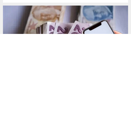
plastik atık taşıdı. Sulama kanallarında mikroplastik tespit
edilirken çiftçiler hava, su...
Yanlış gönderilen para nasıl geri alınır?
Mobil ve internet bankacılığı üzerinden yapılan IBAN
transferlerinde küçük bir dikkatsizlik, paranın yanlış hesaba
gönderilmesine neden olabiliyor. Uzmanlar, işlem
tamamlanmadan önce IBAN bilgilerinin yanı sıra alıcının kimlik
bilgilerinin de mutlaka kontrol edilmesini öneriyor. Günlük
bankacılık işlemlerinin önemli bir bölümünü oluşturan para
transferlerinde, özellikle IBAN’ın yanlış yazılması veya alıcı