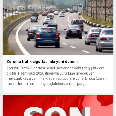
(YDK) sevk edilen ve partideki tüm görevlerinden...
Zorunlu trafik sigortasında yeni dönem
Zorunlu Trafik Sigortası Genel Şartlarında köklü değişikliklere
gidildi. 1 Temmuz 2026 itibarıyla yürürlüğe girecek yeni
mevzuat; kaza yerini terk eden sürücülere yönelik rücu (zararı
rücu ettirme) haklarını genişletirken, orijinal parça
kullanımındaki yaş sınırını kaldırıyor ve değer kaybı
ödemelerinde hak sahibinin başvuru şartını otomatik hale
getiriyor. Hazine Müsteşarlığına bağlı ilgili kurumlarca...