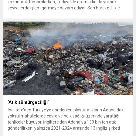
kazanarak tamamlarken, Türkiye’de gram altın da yüksek
seviyelerde işlem görmeye devam ediyor. Son hareketlilikle
birlikte yatırımcıların gözü yeniden güvenli liman olarak görülen
altına çevrildi. 7 Ağustos 2026’da spot altın yüzde 2,3
yükselerek 4 bin...
‘Atık sömürgeciliği’
İngiltere’den Türkiye’ye gönderilen plastik atıkların Adana’daki
yoksul mahallelerde çevre ve halk sağlığı üzerinde yarattığı
tehlikeler büyüyor. İngiltere’den Adana’ya 139 bin ton atık
gönderilirken, yalnızca 2021-2024 arasında 13 İngiliz şirketi
Kemal Deniz geri dönüşüm bölgesine 545 sevkiyatla 52 bin ton