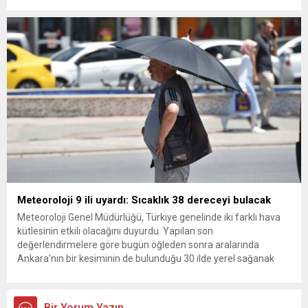
ana muhalefet gündemsiz kalmamalıdır. Bir an önce anlaşın,
kurultay kararı alın, sorunun kaynağı değil, çözümün adresi
olun. Türkiye’yi...
Meteoroloji 9 ili uyardı: Sıcaklık 38 dereceyi bulacak
Meteoroloji Genel Müdürlüğü, Türkiye genelinde iki farklı hava
kütlesinin etkili olacağını duyurdu. Yapılan son
değerlendirmelere göre bugün öğleden sonra aralarında
Ankara’nın bir kesiminin de bulunduğu 30 ilde yerel sağanak
yağış geçişleri beklenirken; Ege ve Güneydoğu Anadolu
bölgelerindeki 9 ilde ise hava sıcaklıkları mevsim normallerinin
üzerine çıkarak yaz değerlerine ulaşacak. Ayrıca...
Bir Yorum Yazın