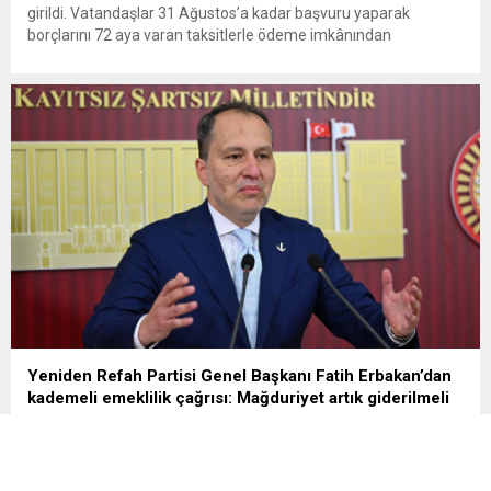
girildi. Vatandaşlar 31 Ağustos’a kadar başvuru yaparak
borçlarını 72 aya varan taksitlerle ödeme imkânından
yararlanabilecek. Kamu alacaklarının yeniden
yapılandırılmasına olanak tanıyan düzenleme kapsamında
başvurular 31 Ağustos tarihinde sona eriyor. Hak sahiplerine 72
aya varan...
Yeniden Refah Partisi Genel Başkanı Fatih Erbakan’dan
kademeli emeklilik çağrısı: Mağduriyet artık giderilmeli
Yeniden Refah Partisi lideri Fatih Erbakan, kademeli emeklilik
çağrısı yaptı. Erbakan, “İş başa düştü! Milyonlarca
vatandaşımızın haklı kademeli emeklilik talebi artık daha fazla