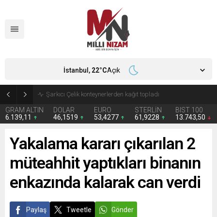
İstanbul,
22
°C
Açık
İran 2 ülkeyi birden vurdu
GRAM ALTIN
DOLAR
EURO
STERLİN
BIST 100
6.139,11
46,1519
53,4277
61,9228
13.743,50
Yakalama kararı çıkarılan 2
müteahhit yaptıkları binanın
enkazında kalarak can verdi
Paylaş
Tweetle
Gönder