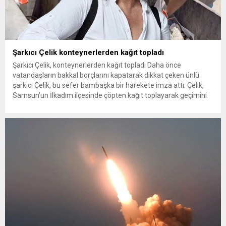
Şarkıcı Çelik konteynerlerden kağıt topladı
Şarkıcı Çelik, konteynerlerden kağıt topladı Daha önce
vatandaşların bakkal borçlarını kapatarak dikkat çeken ünlü
şarkıcı Çelik, bu sefer bambaşka bir harekete imza attı. Çelik,
Samsun’un İlkadım ilçesinde çöpten kağıt toplayarak geçimini
sağlayan Serpil Hanım’a destek oldu. Çelik, sokaklardaki
konteynerlerden kağıt topladı. Ünlü şarkıcı Çelik, Samsun’un
İlkadım ilçesinde çöpten kağıt toplayarak...