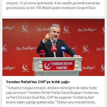
cinayeti, 10 yıl sonra aydınlatıldı. 4 bin saatlik güvenlik kamerası
görüntüsünü ve bin 700 Akbil kaydını inceleyen Cinayet Büro
ekipleri, cinayeti işlediğini itiraf eden maktulün akrabası Bülent
G. ile azmettirici olduğu öne sürülen 2...
Yeniden Refah’tan CHP’ye kritik çağrı
“Türkiye’yi meşgul etmeyin, iktidarın ekmeğine de daha fazla
yağ sürmeyin” Yeniden Refah Partisi Genel Başkan Yardımcısı
ve Parti Sözcüsü Suat Kılıç, CHP’de yaşanan ‘mutlak butlan’
krizine ilişkin yaptığı açıklamada, “Türkiye ana muhalefetsiz,