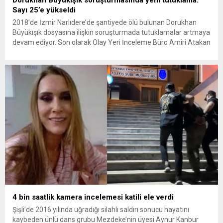
Sayı 25’e yükseldi
2018’de İzmir Narlıdere’de şantiyede ölü bulunan Dorukhan
Büyükışık dosyasına ilişkin soruşturmada tutuklamalar artmaya
devam ediyor. Son olarak Olay Yeri İnceleme Büro Amiri Atakan
Kaçar’ın da tutuklanmasıyla dosyadaki tutuklu sayısı 25’e
yükseldi. İzmir’in Narlıdere ilçesinde 2018 yılında şantiyede ölü
bulunan Dorukhan Büyükışık’a ilişkin yeniden açılan
soruşturmada tutuklamalar genişliyor. Son olarak dönemin...
4 bin saatlik kamera incelemesi katili ele verdi
Şişli’de 2016 yılında uğradığı silahlı saldırı sonucu hayatını
kaybeden ünlü dans grubu Mezdeke’nin üyesi Aynur Kanbur