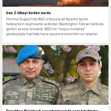
İran 2 ülkeyi birden vurdu
Hürmüz Boğazı’nda ABD ordusuna ait Apache tipi bir
helikopterin düşmesinin ardından Washington-Tahran hattında
gerilim zirveye tırmandı. ABD’nin “meşru müdafaa”
gerekçesiyle İran’daki hava savunma sistemleri ve radarları
vurmasına, İran Devrim Muhafızları Bahreyn ve Ürdün’deki
Amerikan askeri üslerini hedef alarak sert karşılık verdi. Tahran,
yeni bir ABD saldırısına anında yanıt verileceğini duyurdu....
Dorukhan Büyükışık soruşturmasında yeni tutuklama: