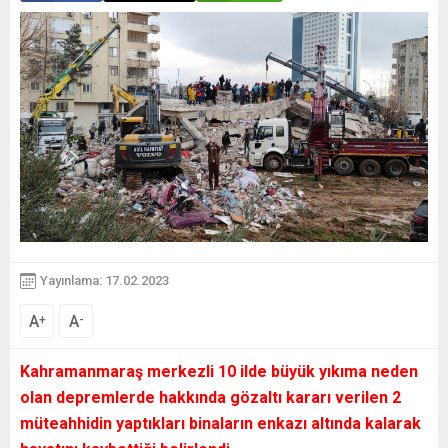
Yayınlama: 17.02.2023
A
A
+
-
Kahramanmaraş merkezli 10 ilde büyük yıkıma neden
olan depremlerde hakkında gözaltı kararı verilen 2
müteahhidin yaptıkları binaların enkazı altında kalarak