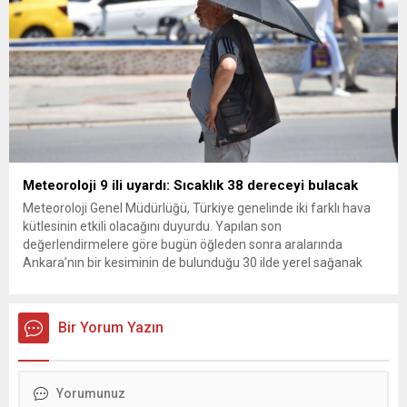
Meteoroloji 9 ili uyardı: Sıcaklık 38 dereceyi bulacak
Meteoroloji Genel Müdürlüğü, Türkiye genelinde iki farklı hava
kütlesinin etkili olacağını duyurdu. Yapılan son
değerlendirmelere göre bugün öğleden sonra aralarında
Ankara’nın bir kesiminin de bulunduğu 30 ilde yerel sağanak
yağış geçişleri beklenirken; Ege ve Güneydoğu Anadolu
bölgelerindeki 9 ilde ise hava sıcaklıkları mevsim normallerinin
üzerine çıkarak yaz değerlerine ulaşacak. Ayrıca...
Bir Yorum Yazın