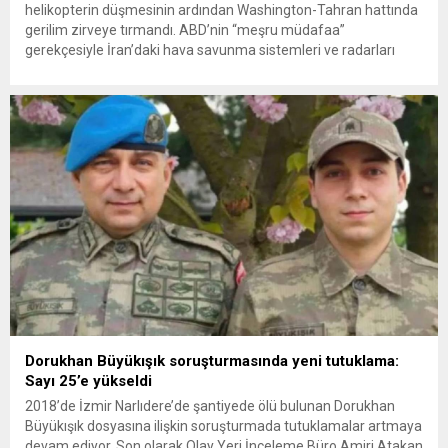
helikopterin düşmesinin ardından Washington-Tahran hattında
gerilim zirveye tırmandı. ABD’nin “meşru müdafaa”
gerekçesiyle İran’daki hava savunma sistemleri ve radarları
vurmasına, İran Devrim Muhafızları Bahreyn ve Ürdün’deki
Amerikan askeri üslerini hedef alarak sert karşılık verdi. Tahran,
yeni bir ABD saldırısına anında yanıt verileceğini duyurdu....
Dorukhan Büyükışık soruşturmasında yeni tutuklama:
Sayı 25’e yükseldi
2018’de İzmir Narlıdere’de şantiyede ölü bulunan Dorukhan
Büyükışık dosyasına ilişkin soruşturmada tutuklamalar artmaya
devam ediyor. Son olarak Olay Yeri İnceleme Büro Amiri Atakan