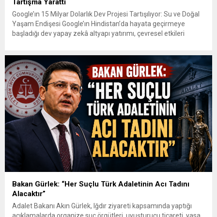
Tartışma Yarattı
Google’ın 15 Milyar Dolarlık Dev Projesi Tartışılıyor: Su ve Doğal
Yaşam Endişesi Google’ın Hindistan’da hayata geçirmeye
başladığı dev yapay zekâ altyapı yatırımı, çevresel etkileri
nedeniyle tartışmaların odağına yerleşti. Şirketin
Visakhapatnam’da kuracağı AI merkezi için planlanan yaklaşık
15 milyar dolarlık yatırım, Google’ın Hindistan’daki bugüne
kadarki en büyük yatırımı niteliğinde. Google, projeyi...
Bakan Gürlek: “Her Suçlu Türk Adaletinin Acı Tadını
Alacaktır”
Adalet Bakanı Akın Gürlek, Iğdır ziyareti kapsamında yaptığı
açıklamalarda organize suç örgütleri, uyuşturucu ticareti, yasa