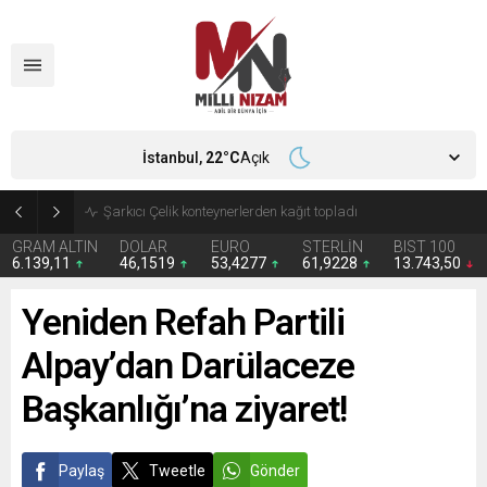
İstanbul,
22
°C
Açık
İran 2 ülkeyi birden vurdu
GRAM ALTIN
DOLAR
EURO
STERLİN
BIST 100
6.139,11
46,1519
53,4277
61,9228
13.743,50
Yeniden Refah Partili
Alpay’dan Darülaceze
Başkanlığı’na ziyaret!
Paylaş
Tweetle
Gönder