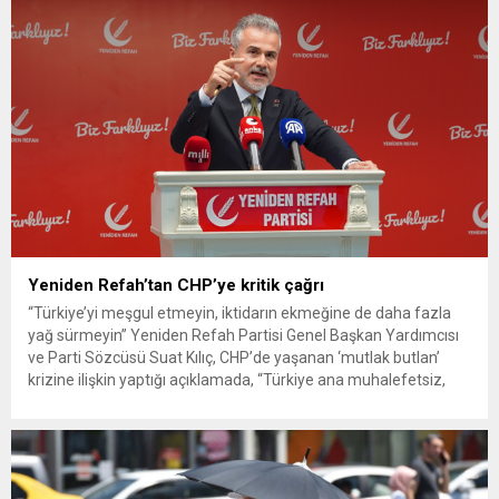
Yeniden Refah’tan CHP’ye kritik çağrı
“Türkiye’yi meşgul etmeyin, iktidarın ekmeğine de daha fazla
yağ sürmeyin” Yeniden Refah Partisi Genel Başkan Yardımcısı
ve Parti Sözcüsü Suat Kılıç, CHP’de yaşanan ‘mutlak butlan’
krizine ilişkin yaptığı açıklamada, “Türkiye ana muhalefetsiz,
ana muhalefet gündemsiz kalmamalıdır. Bir an önce anlaşın,
kurultay kararı alın, sorunun kaynağı değil, çözümün adresi
olun. Türkiye’yi...