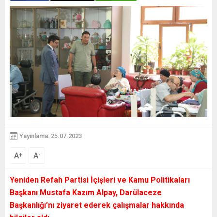
Yayınlama: 25.07.2023
A
A
+
-
Yeniden Refah Partisi İçişleri ve Kamu Politikaları
Başkanı Mustafa Kazım Alpay, Darülaceze
Başkanlığı’nı ziyaret ederek çalışmalar hakkında