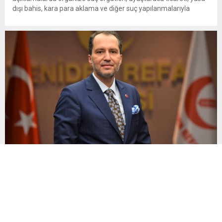
dışı bahis, kara para aklama ve diğer suç yapılanmalarıyla
mücadelede kararlılık mesajı verdi. Gürlek, gelişen teknolojik
imkânların güvenlik ve adalet birimleri tarafından etkin şekilde
kullanıldığını belirterek, “Biz artık suç örgütleri ve illegal
yapılanmaların bir adım...
Yeniden Refah Partisi Genel Başkanı Dr. Fatih Erbakan’ın
“HAYIR”I Siyasette Ses Getirdi.
TBMM’de görüşmeleri başlayan çerçeve yasa teklifine ilişkin
siyasi tartışmalar büyürken, Yeniden Refah Partisi Genel
Başkanı Dr. Fatih Erbakan’ın tutumu dikkat çekti. Erbakan’ın
terör örgütü elebaşı Abdullah Öcalan’a “umut hakkı”