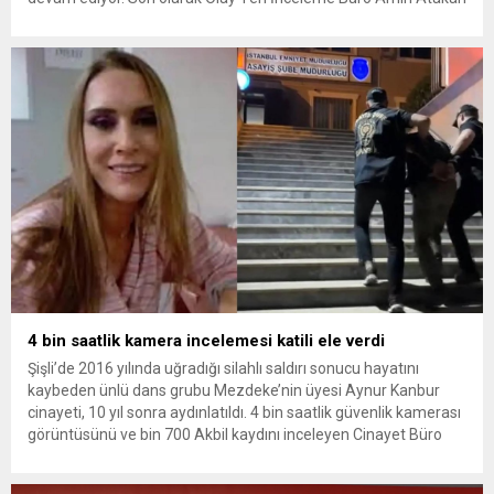
Kaçar’ın da tutuklanmasıyla dosyadaki tutuklu sayısı 25’e
yükseldi. İzmir’in Narlıdere ilçesinde 2018 yılında şantiyede ölü
bulunan Dorukhan Büyükışık’a ilişkin yeniden açılan
soruşturmada tutuklamalar genişliyor. Son olarak dönemin...
4 bin saatlik kamera incelemesi katili ele verdi
Şişli’de 2016 yılında uğradığı silahlı saldırı sonucu hayatını
kaybeden ünlü dans grubu Mezdeke’nin üyesi Aynur Kanbur
cinayeti, 10 yıl sonra aydınlatıldı. 4 bin saatlik güvenlik kamerası
görüntüsünü ve bin 700 Akbil kaydını inceleyen Cinayet Büro
ekipleri, cinayeti işlediğini itiraf eden maktulün akrabası Bülent
G. ile azmettirici olduğu öne sürülen 2...