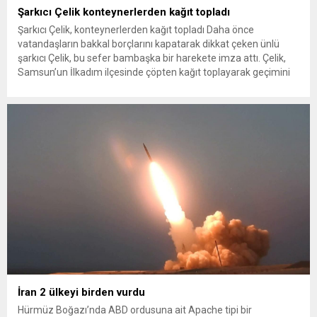
Şarkıcı Çelik konteynerlerden kağıt topladı
Şarkıcı Çelik, konteynerlerden kağıt topladı Daha önce
vatandaşların bakkal borçlarını kapatarak dikkat çeken ünlü
şarkıcı Çelik, bu sefer bambaşka bir harekete imza attı. Çelik,
Samsun’un İlkadım ilçesinde çöpten kağıt toplayarak geçimini
sağlayan Serpil Hanım’a destek oldu. Çelik, sokaklardaki
konteynerlerden kağıt topladı. Ünlü şarkıcı Çelik, Samsun’un
İlkadım ilçesinde çöpten kağıt toplayarak...
İran 2 ülkeyi birden vurdu
Hürmüz Boğazı’nda ABD ordusuna ait Apache tipi bir