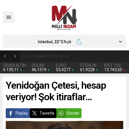
İstanbul,
22
°C
Açık
İran 2 ülkeyi birden vurdu
GRAM ALTIN
DOLAR
EURO
STERLİN
BIST 100
6.139,11
46,1519
53,4277
61,9228
13.743,50
Yenidoğan Çetesi, hesap
veriyor! Şok itiraflar…
Paylaş
Tweetle
Gönder