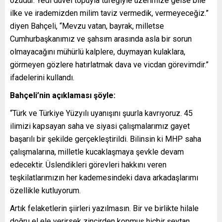
özüdür. Yedi düvel topuyla tüfeğiyle üzerimize gelse bile
ilke ve irademizden milim taviz vermedik, vermeyeceğiz.”
diyen Bahçeli, “Mevzu vatan, bayrak, milletse
Cumhurbaşkanımız ve şahsım arasında asla bir sorun
olmayacağını mühürlü kalplere, duymayan kulaklara,
görmeyen gözlere hatırlatmak dava ve vicdan görevimdir.”
ifadelerini kullandı.
Bahçeli’nin açıklaması şöyle:
“Türk ve Türkiye Yüzyılı uyanışını şuurla kavrıyoruz. 45
ilimizi kapsayan saha ve siyasi çalışmalarımız gayet
başarılı bir şekilde gerçekleştirildi. Bilinsin ki MHP saha
çalışmalarına, milletle kucaklaşmaya şevkle devam
edecektir. Üslendikleri görevleri hakkını veren
teşkilatlarımızın her kademesindeki dava arkadaşlarımı
özellikle kutluyorum.
Artık felaketlerin şiirleri yazılmasın. Bir ve birlikte hilale
doğru el ele verirsek zincirden kopmuş hiçbir şeytan