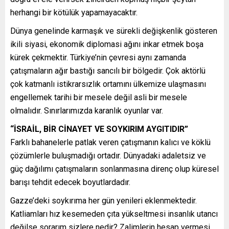
herhangi bir kötülük yapamayacaktır.
Dünya genelinde karmaşık ve sürekli değişkenlik gösteren
ikili siyasi, ekonomik diplomasi ağını inkar etmek boşa
kürek çekmektir. Türkiye’nin çevresi aynı zamanda
çatışmaların ağır bastığı sancılı bir bölgedir. Çok aktörlü
çok katmanlı istikrarsızlık ortamını ülkemize ulaşmasını
engellemek tarihi bir mesele değil asli bir mesele
olmalıdır. Sınırlarımızda karanlık oyunlar var.
“İSRAİL, BİR CİNAYET VE SOYKIRIM AYGITIDIR”
Farklı bahanelerle patlak veren çatışmanın kalıcı ve köklü
çözümlerle buluşmadığı ortadır. Dünyadaki adaletsiz ve
güç dağılımı çatışmaların sonlanmasına direnç olup küresel
barışı tehdit edecek boyutlardadır.
Gazze’deki soykırıma her gün yenileri eklenmektedir.
Katliamları hız kesemeden çıta yükseltmesi insanlık utancı
değilse sorarım sizlere nedir? Zalimlerin hesap vermesi