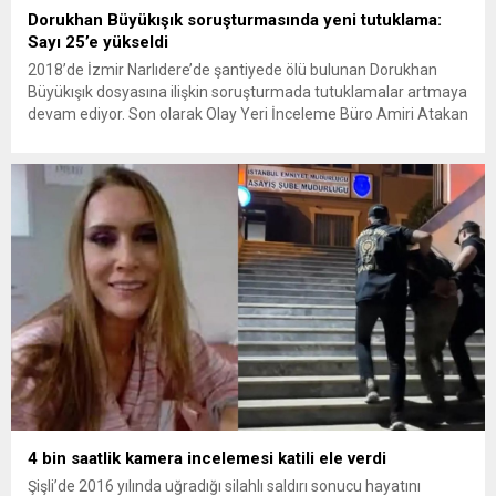
Dorukhan Büyükışık soruşturmasında yeni tutuklama:
Sayı 25’e yükseldi
2018’de İzmir Narlıdere’de şantiyede ölü bulunan Dorukhan
Büyükışık dosyasına ilişkin soruşturmada tutuklamalar artmaya
devam ediyor. Son olarak Olay Yeri İnceleme Büro Amiri Atakan
Kaçar’ın da tutuklanmasıyla dosyadaki tutuklu sayısı 25’e
yükseldi. İzmir’in Narlıdere ilçesinde 2018 yılında şantiyede ölü
bulunan Dorukhan Büyükışık’a ilişkin yeniden açılan
soruşturmada tutuklamalar genişliyor. Son olarak dönemin...
4 bin saatlik kamera incelemesi katili ele verdi
Şişli’de 2016 yılında uğradığı silahlı saldırı sonucu hayatını