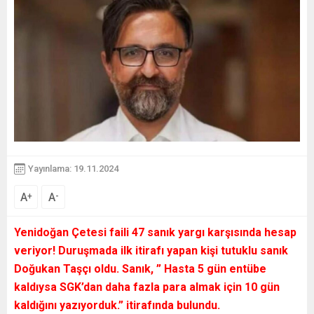
Yayınlama: 19.11.2024
A
A
+
-
Yenidoğan Çetesi faili 47 sanık yargı karşısında hesap
veriyor! Duruşmada ilk itirafı yapan kişi tutuklu sanık
Doğukan Taşçı oldu. Sanık, ” Hasta 5 gün entübe
kaldıysa SGK’dan daha fazla para almak için 10 gün
kaldığını yazıyorduk.” itirafında bulundu.