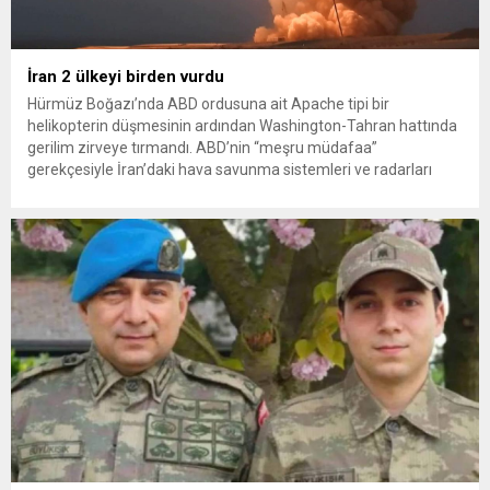
İran 2 ülkeyi birden vurdu
Hürmüz Boğazı’nda ABD ordusuna ait Apache tipi bir
helikopterin düşmesinin ardından Washington-Tahran hattında
gerilim zirveye tırmandı. ABD’nin “meşru müdafaa”
gerekçesiyle İran’daki hava savunma sistemleri ve radarları
vurmasına, İran Devrim Muhafızları Bahreyn ve Ürdün’deki
Amerikan askeri üslerini hedef alarak sert karşılık verdi. Tahran,
yeni bir ABD saldırısına anında yanıt verileceğini duyurdu....