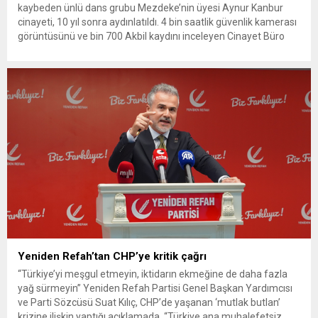
kaybeden ünlü dans grubu Mezdeke’nin üyesi Aynur Kanbur
cinayeti, 10 yıl sonra aydınlatıldı. 4 bin saatlik güvenlik kamerası
görüntüsünü ve bin 700 Akbil kaydını inceleyen Cinayet Büro
ekipleri, cinayeti işlediğini itiraf eden maktulün akrabası Bülent
G. ile azmettirici olduğu öne sürülen 2...
Yeniden Refah’tan CHP’ye kritik çağrı
“Türkiye’yi meşgul etmeyin, iktidarın ekmeğine de daha fazla
yağ sürmeyin” Yeniden Refah Partisi Genel Başkan Yardımcısı
ve Parti Sözcüsü Suat Kılıç, CHP’de yaşanan ‘mutlak butlan’
krizine ilişkin yaptığı açıklamada, “Türkiye ana muhalefetsiz,