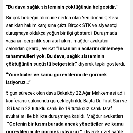
“Bu dava sağlık sisteminin çöktüğünün belgesidir.”
Bir çok bebeğin ölümüne neden olan Yenidoğan Çetesi
sanıkları hakim karşısına çıktı. Birçok STK ve siyasetçi
duruşmaya oldukça yoğun bir ilgi gösterdi. Duruşmada
yaşanan gerginlik sonrası hakim, mağdur avukatını
salondan çıkardı, avukat
“İnsanların acılarını dinlemeye
tahammülleri yok. Bu dava, sağlık sisteminin
çöktüğünün suçüstü belgesidir.”
diyerek tepki gösterdi.
“Yöneticiler ve kamu görevlilerini de görmek
istiyoruz…”
5 gün sürecek olan dava Bakırköy 22.Ağır Mahkemesi adli
konferans salonunda gerçekleştirildi. Başta Dr. Fırat Sarı ve
8’i kadın 22 tutuklu sanık ile 19 tutuksuz sanık taraf
avukatları ile birlikte duruşmaya katıldı. Mağdur avukatları
“Çetenin bir kısmı burada ancak yöneticiler ve kamu
görevlilerini de görmek istiyoruz”
diyerek özel sağlık