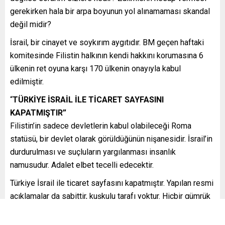
gerekirken hala bir arpa boyunun yol alınamaması skandal
değil midir?
İsrail, bir cinayet ve soykırım aygıtıdır. BM geçen haftaki
komitesinde Filistin halkının kendi hakkını korumasına 6
ülkenin ret oyuna karşı 170 ülkenin onayıyla kabul
edilmiştir.
“
TÜRKİYE İSRAİL İLE TİCARET SAYFASINI
KAPATMIŞTIR”
Filistin’in sadece devletlerin kabul olabileceği Roma
statüsü, bir devlet olarak görüldüğünün nişanesidir. İsrail’in
durdurulması ve suçluların yargılanması insanlık
namusudur. Adalet elbet tecelli edecektir.
Türkiye İsrail ile ticaret sayfasını kapatmıştır. Yapılan resmi
açıklamalar da sabittir, kuşkulu tarafı yoktur. Hiçbir gümrük
beyannamesinin olmadığı da açık seçil ortadır. Ülkemizi
karalama çabası olsa olsa siyonizme hizmet, Türkiye’ye