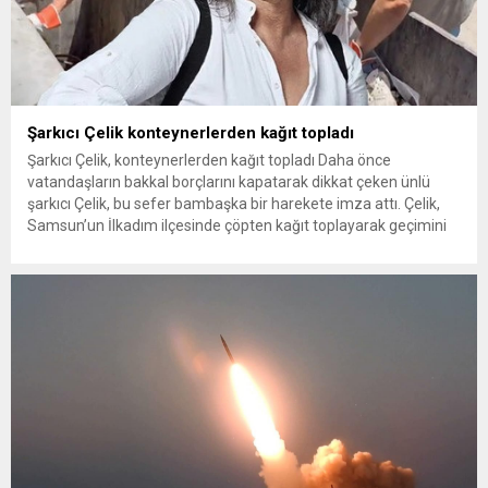
Şarkıcı Çelik konteynerlerden kağıt topladı
Şarkıcı Çelik, konteynerlerden kağıt topladı Daha önce
vatandaşların bakkal borçlarını kapatarak dikkat çeken ünlü
şarkıcı Çelik, bu sefer bambaşka bir harekete imza attı. Çelik,
Samsun’un İlkadım ilçesinde çöpten kağıt toplayarak geçimini
sağlayan Serpil Hanım’a destek oldu. Çelik, sokaklardaki
konteynerlerden kağıt topladı. Ünlü şarkıcı Çelik, Samsun’un
İlkadım ilçesinde çöpten kağıt toplayarak...