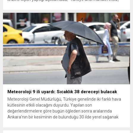
ana muhalefet gündemsiz kalmamalıdır. Bir an önce anlaşın,
kurultay kararı alın, sorunun kaynağı değil, çözümün adresi
olun. Türkiye’yi...
Meteoroloji 9 ili uyardı: Sıcaklık 38 dereceyi bulacak
Meteoroloji Genel Müdürlüğü, Türkiye genelinde iki farklı hava
kütlesinin etkili olacağını duyurdu. Yapılan son
değerlendirmelere göre bugün öğleden sonra aralarında
Ankara’nın bir kesiminin de bulunduğu 30 ilde yerel sağanak
yağış geçişleri beklenirken; Ege ve Güneydoğu Anadolu
bölgelerindeki 9 ilde ise hava sıcaklıkları mevsim normallerinin