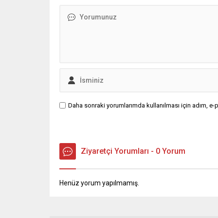
Rize, Erzurum, Kars ve Van olmak
üzere toplam 12 ilde yerel...
Daha sonraki yorumlarımda kullanılması için adım, e-p
Ziyaretçi Yorumları - 0 Yorum
Henüz yorum yapılmamış.