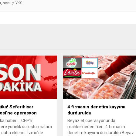
ı
sonuç
YKS
,
,
ika! Seferihisar
4 firmanın denetim kayyımı
esi’ne operasyon
durduruldu
ka haberi… CHP’li
Beyaz et operasyonunda
lere yönelik soruşturmalara
mahkemeden fren: 4 firmanın
i daha eklendi. İzmir’de
denetim kayyımı durduruldu Beyaz