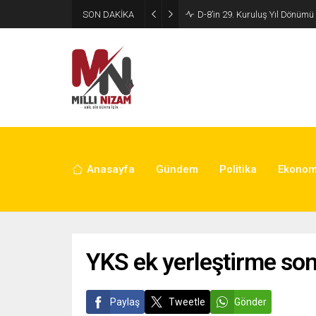
SON DAKİKA
Son dakika! Seferihisar Beled
Anasayfa
Gündem
Politika
Ekonom
YKS ek yerleştirme sonu
Paylaş
Tweetle
Gönder