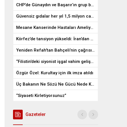
CHP’de Günaydın ve Başarır’ın grup başkanvekilliği düştü
Güvensiz gıdalar her yıl 1,5 milyon can alıyor
Mesane Kanserinde Hastaları Ameliyattan Kurtaran İlaç
Körfez’de tansiyon yükseldi: İran’dan ABD üslerine misilleme
Yeniden Refah’tan Bahçeli’nin çağrısına destek
“Filistin’deki siyonist işgal vahim gelişmelere gebe”
Özgür Özel: Kurultay için ilk imza atıldı
Üç Bakanın Ne Sözü Ne Gücü Nede Kudreti Yetmedi
“Siyaseti Kirletiyorsunuz”
Gazeteler