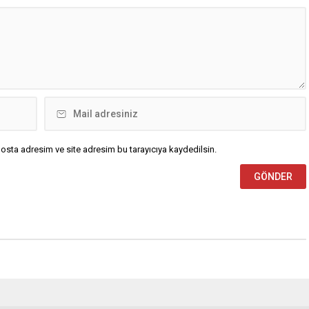
Karşılaşmanın ilk dakikalarından
itibaren iki takım da kontrollü bir
oyun sergilerken, Avustralya
özellikle hızlı hücumlarla etkili
olmaya...
osta adresim ve site adresim bu tarayıcıya kaydedilsin.