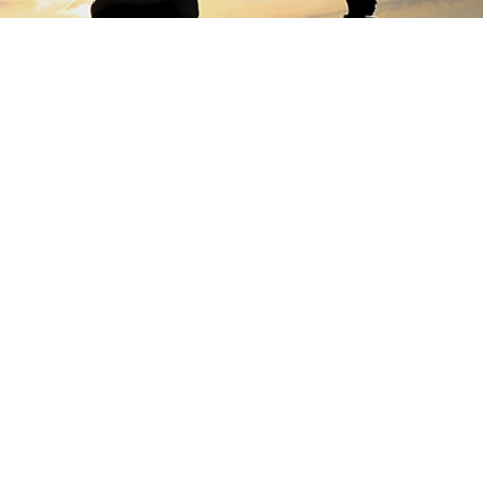
A
A
+
-
eni sınır dışı etme kararıyla ilgili “İran’ın 2 milyon
menlerin Türkiye’ye gelecekleri anlamını çıkarmak