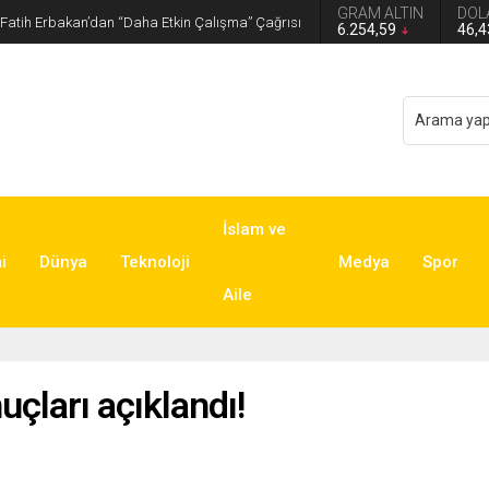
GRAM ALTIN
DOL
iyesi’ne operasyon
6.254,59
46,
İslam ve
i
Dünya
Teknoloji
Medya
Spor
Aile
çları açıklandı!