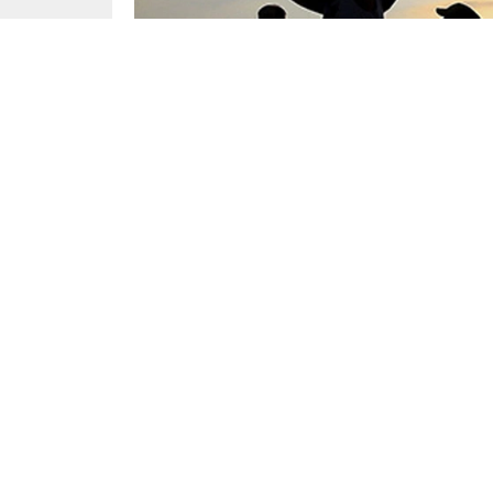
Yayınlama: 19.09.2024
Milli Savunma Bakanlığı, İran’ın 2 milyon göçm
göçmeni sınır dışı etme kararından, bu göç
yanlıştır.” dedi.