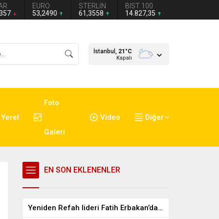
AR
EURO
STERLİN
BIST 100
4357
53,2490
61,3558
14.827,35
İstanbul,
21
°C
Kapalı
Foto
Yerel
Video
Diğer
Galeri
EN SON EKLENENLER
Yeniden Refah lideri Fatih Erbakan’dan Mustafa Destici’ye ziyaret