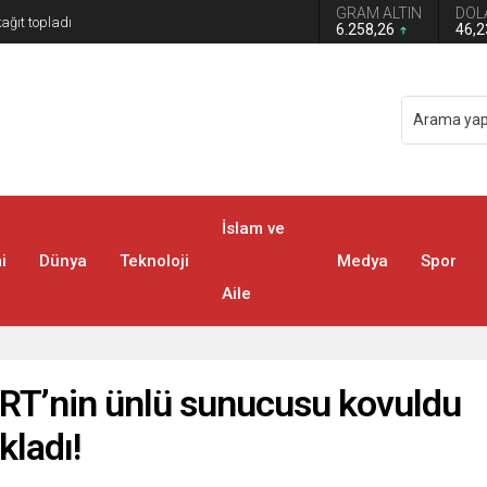
GRAM ALTIN
DOL
kağıt topladı
6.258,26
46,
İslam ve
i
Dünya
Teknoloji
Medya
Spor
Aile
TGRT’nin ünlü sunucusu kovuldu
ladı!