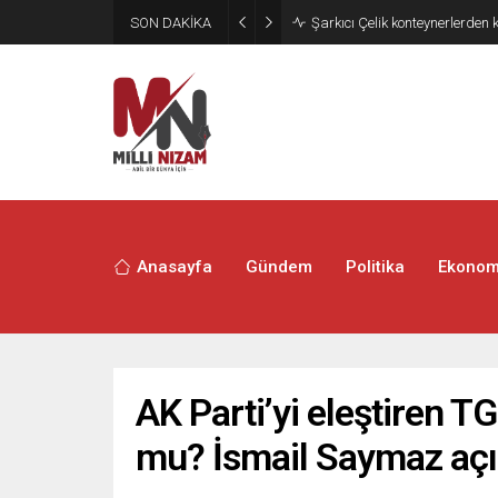
SON DAKİKA
Şarkıcı Çelik konteynerlerden 
Anasayfa
Gündem
Politika
Ekonom
AK Parti’yi eleştiren 
mu? İsmail Saymaz açık