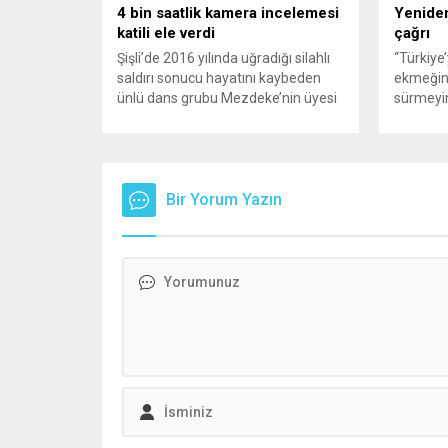
4 bin saatlik kamera incelemesi
Yeniden
katili ele verdi
çağrı
Şişli’de 2016 yılında uğradığı silahlı
“Türkiye
saldırı sonucu hayatını kaybeden
ekmeğin
ünlü dans grubu Mezdeke’nin üyesi
sürmeyin
Aynur Kanbur cinayeti, 10 yıl sonra
Genel Ba
aydınlatıldı. 4 bin saatlik güvenlik
Sözcüsü 
kamerası görüntüsünü ve bin 700
‘mutlak b
Akbil kaydını inceleyen Cinayet Büro
açıklama
ekipleri, cinayeti işlediğini itiraf eden
Bir Yorum Yazın
muhalef
maktulün akrabası Bülent G. ile
gündemsi
azmettirici olduğu öne sürülen 2...
önce anla
sorunun 
adresi ol