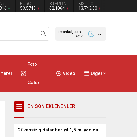
AR
EURO
STERLİN
BIST 100
2316
53,5743
62,1064
13.743,50
İstanbul,
22
°C
Açık
Foto
Yerel
Video
Diğer
Galeri
EN SON EKLENENLER
Güvensiz gıdalar her yıl 1,5 milyon can alıyor