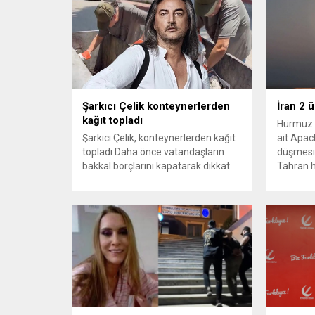
Şarkıcı Çelik konteynerlerden
İran 2 
kağıt topladı
Hürmüz 
Şarkıcı Çelik, konteynerlerden kağıt
ait Apach
topladı Daha önce vatandaşların
düşmesi
bakkal borçlarını kapatarak dikkat
Tahran h
çeken ünlü şarkıcı Çelik, bu sefer
tırmand
bambaşka bir harekete imza attı.
gerekçes
Çelik, Samsun’un İlkadım ilçesinde
savunma 
çöpten kağıt toplayarak geçimini
vurmasın
sağlayan Serpil Hanım’a destek
Bahreyn
oldu. Çelik, sokaklardaki
askeri üs
konteynerlerden kağıt topladı. Ünlü
karşılık 
şarkıcı Çelik, Samsun’un İlkadım
saldırısı
ilçesinde çöpten kağıt toplayarak...
duyurdu..