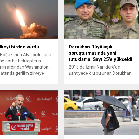
ülkeyi birden vurdu
Dorukhan Büyükışık
soruşturmasında yeni
Boğazı’nda ABD ordusuna
tutuklama: Sayı 25’e yükseldi
e tipi bir helikopterin
nin ardından Washington-
2018’de İzmir Narlıdere’de
attında gerilim zirveye
şantiyede ölü bulunan Dorukhan
ı. ABD’nin “meşru müdafaa”
Büyükışık dosyasına ilişkin
iyle İran’daki hava
soruşturmada tutuklamalar
sistemleri ve radarları
artmaya devam ediyor. Son olarak
a, İran Devrim Muhafızları
Olay Yeri İnceleme Büro Amiri
 ve Ürdün’deki Amerikan
Atakan Kaçar’ın da tutuklanmasıyla
lerini hedef alarak sert
dosyadaki tutuklu sayısı 25’e
verdi. Tahran, yeni bir ABD
yükseldi. İzmir’in Narlıdere ilçesinde
na anında yanıt verileceğini
2018 yılında şantiyede ölü bulunan
..
Dorukhan Büyükışık’a ilişkin yeniden
açılan soruşturmada tutuklamalar