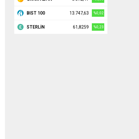
BIST 100
13.747,63
%0,02
STERLİN
61,8259
%0,23