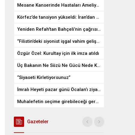
Mesane Kanserinde Hastaları Ameliyattan Kurtaran İlaç
Körfez’de tansiyon yükseldi: İran’dan ABD üslerine misilleme
Yeniden Refah’tan Bahçeli’nin çağrısına destek
“Filistin’deki siyonist işgal vahim gelişmelere gebe”
Özgür Özel: Kurultay için ilk imza atıldı
Üç Bakanın Ne Sözü Ne Gücü Nede Kudreti Yetmedi
“Siyaseti Kirletiyorsunuz”
İmralı Heyeti pazar günü Öcalan’ı ziyaret edecek
Muhalefetin seçime girebileceği gerçek bir alan kalmayabilir
Gazeteler