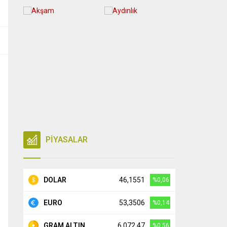
PİYASALAR
DOLAR
46,1551
%0,06
EURO
53,3506
%0,14
GRAM ALTIN
6.072,47
%0,56