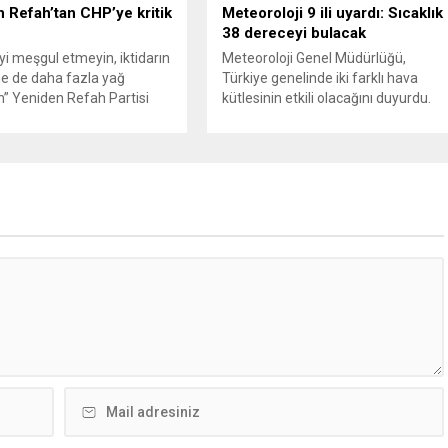
genişliyor. Son olarak dönemin...
 Refah’tan CHP’ye kritik
Meteoroloji 9 ili uyardı: Sıcaklık
38 dereceyi bulacak
’yi meşgul etmeyin, iktidarın
Meteoroloji Genel Müdürlüğü,
e de daha fazla yağ
Türkiye genelinde iki farklı hava
” Yeniden Refah Partisi
kütlesinin etkili olacağını duyurdu.
şkan Yardımcısı ve Parti
Yapılan son değerlendirmelere göre
Suat Kılıç, CHP’de yaşanan
bugün öğleden sonra aralarında
utlan’ krizine ilişkin yaptığı
Ankara’nın bir kesiminin de
da, “Türkiye ana
bulunduğu 30 ilde yerel sağanak
etsiz, ana muhalefet
yağış geçişleri beklenirken; Ege ve
z kalmamalıdır. Bir an
Güneydoğu Anadolu bölgelerindeki
şın, kurultay kararı alın,
9 ilde ise hava sıcaklıkları mevsim
kaynağı değil, çözümün
normallerinin üzerine çıkarak yaz
un. Türkiye’yi...
değerlerine ulaşacak. Ayrıca...