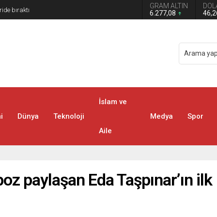
GRAM ALTIN
DOL
 Türkiye Avustralya’ya 2-0 Mağlup Oldu
6.277,08
46,
İslam ve
i
Dünya
Teknoloji
Medya
Spor
Aile
poz paylaşan Eda Taşpınar’ın ilk