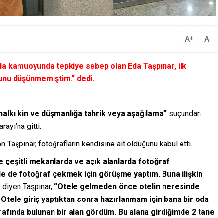
A
A
+
-
arla kamuoyunda tepkiye sebep olan Eda Taşpınar, ilk
uğunu düşünmemiştim.”
dedi.
halkı kin ve düşmanlığa tahrik veya aşağılama”
suçundan
ayı’na gitti.
n Taşpınar, fotoğrafların kendisine ait olduğunu kabul etti.
çeşitli mekanlarda ve açık alanlarda fotoğraf
le de fotoğraf çekmek için görüşme yaptım. Buna ilişkin
”
diyen Taşpınar,
“Otele gelmeden önce otelin neresinde
tele giriş yaptıktan sonra hazırlanmam için bana bir oda
arafında bulunan bir alan gördüm. Bu alana girdiğimde 2 tane