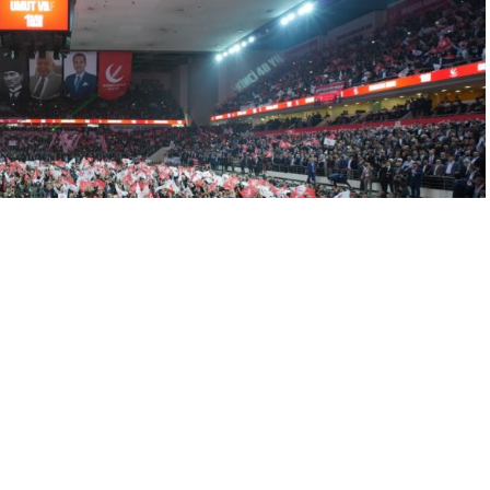
A
A
+
-