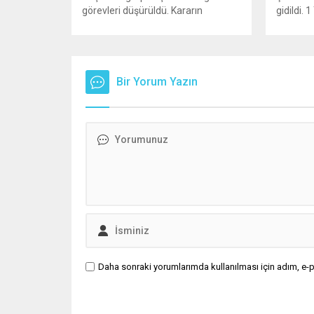
görevleri düşürüldü. Kararın
gidildi.
ardından iki ismin unvanları da
yürürlüğ
TBMM’nin resmi internet sitesinden
kaza yer
kaldırıldı. Günaydın, ilk
yönelik 
açıklamasında “Olmayan MYK’nın
haklarını
verdiği hukuksuz bir karardır” dedi.
Bir Yorum Yazın
kullanımı
CHP’den tedbirli olarak kesin
ve değer
çıkarma cezası uygulanmak üzere
sahibini
Yüksek Disiplin Kurulu’na (YDK) sevk
hale geti
edilen ve partideki tüm
Müsteşarl
görevlerinden...
kurumlar
Daha sonraki yorumlarımda kullanılması için adım, e-p