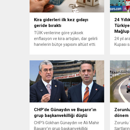
Kira giderleri ilk kez gıdayı
24 Yıllı
geride bıraktı
Türkiye
Mağlup
TÜİK verilerine göre yüksek
enflasyon ve kira artışları, dar gelirli
24 yıl a
hanelerin bütçe yapısını altüst etti.
Kupası s
En alt yüzde 20’lik gelir grubunda
turnuvad
konut ve kira giderlerinin payı 2025
karşısınd
itibarıyla %39’a ulaşarak gıda
yapamadı.
harcamalarını geride bıraktı ve son
mücadele
23 yılın zirvesine çıktı. Türkiye’de
karşılaş
yaşanan yüksek enflasyon ve hız
mağlup 
kazanan kira artışları, düşük...
serüveni
Karşılaş
itibaren 
oyun ser
özellikle
CHP’de Günaydın ve Başarır’ın
Zorunlu
olmaya..
grup başkanvekilliği düştü
dönem
CHP’li Gökhan Günaydın ve Ali Mahir
Zorunlu 
Başarır’ın grup başkanvekilliği
Şartların