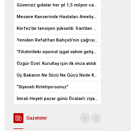
Güvensiz gıdalar her yıl 1,5 milyon can alıyor
Mesane Kanserinde Hastaları Ameliyattan Kurtaran İlaç
Körfez’de tansiyon yükseldi: İran’dan ABD üslerine misilleme
Yeniden Refah’tan Bahçeli’nin çağrısına destek
“Filistin’deki siyonist işgal vahim gelişmelere gebe”
Özgür Özel: Kurultay için ilk imza atıldı
Üç Bakanın Ne Sözü Ne Gücü Nede Kudreti Yetmedi
“Siyaseti Kirletiyorsunuz”
İmralı Heyeti pazar günü Öcalan’ı ziyaret edecek
Gazeteler