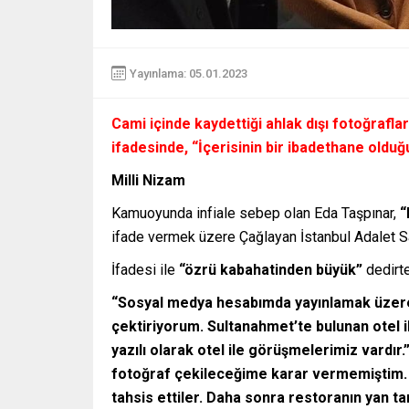
Yayınlama: 05.01.2023
Cami içinde kaydettiği ahlak dışı fotoğrafl
ifadesinde,
“İçerisinin bir ibadethane old
Milli Nizam
Kamuoyunda infiale sebep olan Eda Taşpınar,
“
ifade vermek üzere Çağlayan İstanbul Adalet Sar
İfadesi ile
“özrü kabahatinden büyük”
dedirte
“Sosyal medya hesabımda yayınlamak üzere 
çektiriyorum. Sultanahmet’te bulunan otel i
yazılı olarak otel ile görüşmelerimiz vardır.
fotoğraf çekileceğime karar vermemiştim. O
tahsis ettiler. Daha sonra restoranın yan t