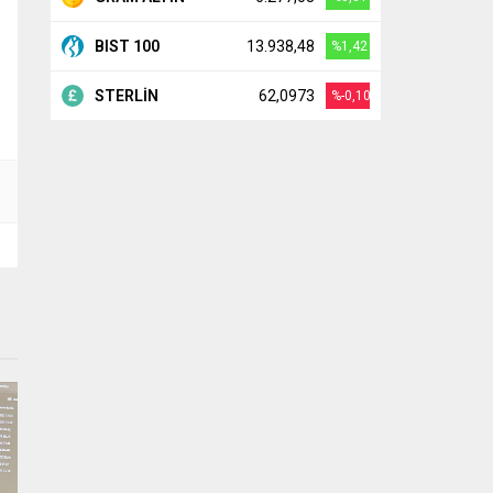
BIST 100
13.938,48
%1,42
STERLİN
62,0973
%-0,10