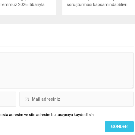
 1 Temmuz 2026 itibarıyla
soruşturması kapsamında Silivri
e girecek yeni mevzuat;
Belediyesi’ne yönelik geniş çaplı bir
ini terk eden sürücülere
operasyon düzenlendi. Aralarında
rücu (zararı rücu ettirme)
Silivri Belediye Başkanı Bora
 genişletirken, orijinal parça
Balcıoğlu, belediye bürokratları ve
ndaki yaş sınırını kaldırıyor
bazı iş insanlarının da bulunduğu
 kaybı ödemelerinde hak
çok sayıda kişi hakkında gözaltı
n başvuru şartını otomatik
kararı uygulandı. Emniyet güçlerinin
riyor. Hazine
belediye binasındaki teknik
ığına bağlı ilgili
inceleme ve arama çalışmaları
ca...
devam ediyor. İstanbul’da...
osta adresim ve site adresim bu tarayıcıya kaydedilsin.