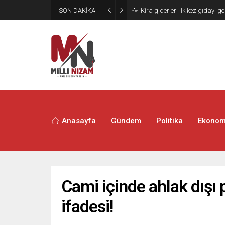
SON DAKİKA
24 Yıllık Hasret Acı Başladı:
Anasayfa
Gündem
Politika
Ekonom
Cami içinde ahlak dışı 
ifadesi!