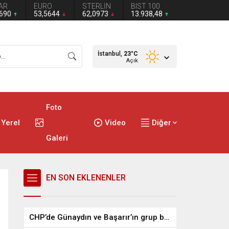
AR
EURO
STERLİN
BIST 100
2690
53,5644
62,0973
13.938,48
İstanbul,
23
°C
Açık
Foto
Yerel
Video
Diğer
Galeri
EN SON EKLENENLER
CHP’de Günaydın ve Başarır’ın grup başkanvekilliği düştü