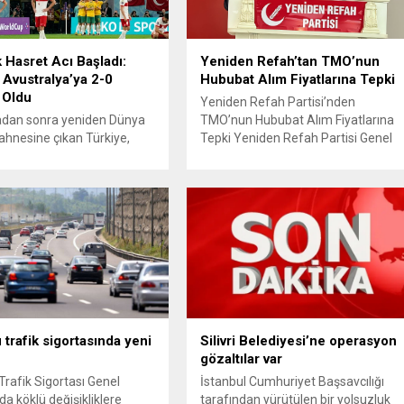
k Hasret Acı Başladı:
Yeniden Refah’tan TMO’nun
 Avustralya’ya 2-0
Hububat Alım Fiyatlarına Tepki
 Oldu
Yeniden Refah Partisi’nden
radan sonra yeniden Dünya
TMO’nun Hububat Alım Fiyatlarına
ahnesine çıkan Türkiye,
Tepki Yeniden Refah Partisi Genel
aki ilk maçında Avustralya
Başkan Yardımcısı ve Ekonomik
a istediği başlangıcı
İşler Başkanı Prof. Dr. Mehmet Fatih
 Ay-yıldızlı ekip, grup
Bayramoğlu, Toprak Mahsulleri
sinin açılış
Ofisi’nin (TMO) açıkladığı hububat
masında rakibine 2-0
alım fiyatlarına ilişkin yazılı bir
olarak Dünya Kupası
açıklama yaptı. Bayramoğlu,
ne puansız başladı.
açıklanan fiyatların çiftçinin artan
manın ilk dakikalarından
maliyetlerini karşılamaktan uzak
iki takım da kontrollü bir
olduğunu savunarak fiyatların
gilerken, Avustralya
yeniden değerlendirilmesi
 hızlı hücumlarla etkili
çağrısında...
 trafik sigortasında yeni
Silivri Belediyesi’ne operasyon
.
gözaltılar var
Trafik Sigortası Genel
İstanbul Cumhuriyet Başsavcılığı
da köklü değişikliklere
tarafından yürütülen bir yolsuzluk