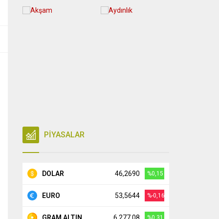
PİYASALAR
DOLAR
46,2690
%0,15
EURO
53,5644
%-0,16
GRAM ALTIN
6.277,08
%0,31