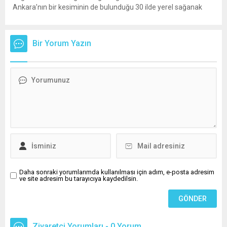
Ankara’nın bir kesiminin de bulunduğu 30 ilde yerel sağanak
yağış geçişleri beklenirken; Ege ve Güneydoğu Anadolu
bölgelerindeki 9 ilde ise hava sıcaklıkları mevsim normallerinin
üzerine çıkarak yaz değerlerine ulaşacak. Ayrıca...
Bir Yorum Yazın
Daha sonraki yorumlarımda kullanılması için adım, e-posta adresim
ve site adresim bu tarayıcıya kaydedilsin.
Ziyaretçi Yorumları - 0 Yorum