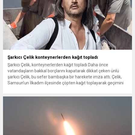
Şarkıcı Çelik konteynerlerden kağıt topladı
Şarkıcı Çelik, konteynerlerden kağıt topladı Daha önce
vatandaşların bakkal borçlarını kapatarak dikkat çeken ünlü
şarkıcı Çelik, bu sefer bambaşka bir harekete imza attı. Çelik,
Samsun’un İlkadım ilçesinde çöpten kağıt toplayarak geçimini
sağlayan Serpil Hanım’a destek oldu. Çelik, sokaklardaki
konteynerlerden kağıt topladı. Ünlü şarkıcı Çelik, Samsun’un
İlkadım ilçesinde çöpten kağıt toplayarak...