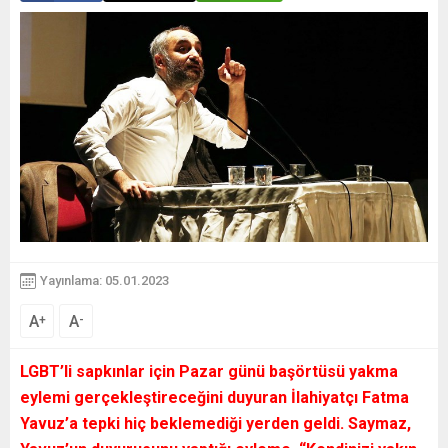
Yayınlama: 05.01.2023
A
A
+
-
LGBT’li sapkınlar için Pazar günü başörtüsü yakma
eylemi gerçekleştireceğini duyuran İlahiyatçı Fatma
Yavuz’a tepki hiç beklemediği yerden geldi. Saymaz,