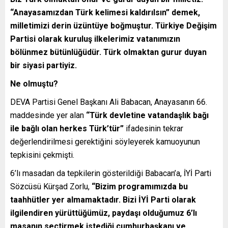
“Anayasamızdan Türk kelimesi kaldırılsın” demek,
milletimizi derin üzüntüye boğmuştur. Türkiye Değişim
Partisi olarak kuruluş ilkelerimiz vatanımızın
bölünmez bütünlüğüdür. Türk olmaktan gurur duyan
bir siyasi partiyiz.
Ne olmuştu?
DEVA Partisi Genel Başkanı Ali Babacan, Anayasanın 66.
maddesinde yer alan
“Türk devletine vatandaşlık bağı
ile bağlı olan herkes Türk’tür”
ifadesinin tekrar
değerlendirilmesi gerektiğini söyleyerek kamuoyunun
tepkisini çekmişti.
6’lı masadan da tepkilerin gösterildiği Babacan’a, İYİ Parti
Sözcüsü Kürşad Zorlu,
“Bizim programımızda bu
taahhütler yer almamaktadır. Bizi İYİ Parti olarak
ilgilendiren yürüttüğümüz, paydaşı olduğumuz 6’lı
masanın seçtirmek istediği cumhurbaşkanı ve