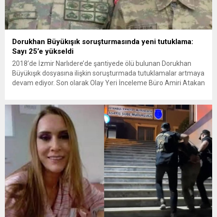
Dorukhan Büyükışık soruşturmasında yeni tutuklama:
Sayı 25’e yükseldi
2018’de İzmir Narlıdere’de şantiyede ölü bulunan Dorukhan
Büyükışık dosyasına ilişkin soruşturmada tutuklamalar artmaya
devam ediyor. Son olarak Olay Yeri İnceleme Büro Amiri Atakan
Kaçar’ın da tutuklanmasıyla dosyadaki tutuklu sayısı 25’e
yükseldi. İzmir’in Narlıdere ilçesinde 2018 yılında şantiyede ölü
bulunan Dorukhan Büyükışık’a ilişkin yeniden açılan
soruşturmada tutuklamalar genişliyor. Son olarak dönemin...