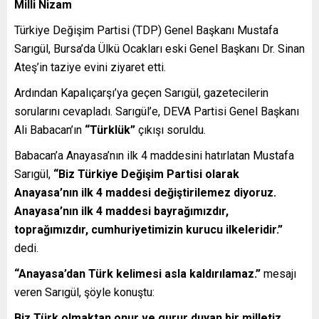
Milli Nizam
Türkiye Değişim Partisi (TDP) Genel Başkanı Mustafa
Sarıgül, Bursa’da Ülkü Ocakları eski Genel Başkanı Dr. Sinan
Ateş’in taziye evini ziyaret etti.
Ardından Kapalıçarşı’ya geçen Sarıgül, gazetecilerin
sorularını cevapladı. Sarıgül’e, DEVA Partisi Genel Başkanı
Ali Babacan’ın
“Türklük”
çıkışı soruldu.
Babacan’a Anayasa’nın ilk 4 maddesini hatırlatan Mustafa
Sarıgül,
“Biz Türkiye Değişim Partisi olarak
Anayasa’nın ilk 4 maddesi değiştirilemez diyoruz.
Anayasa’nın ilk 4 maddesi bayrağımızdır,
toprağımızdır, cumhuriyetimizin kurucu ilkeleridir.”
dedi.
“Anayasa’dan Türk kelimesi asla kaldırılamaz.”
mesajı
veren Sarıgül, şöyle konuştu:
Biz Türk olmaktan onur ve gurur duyan bir milletiz.