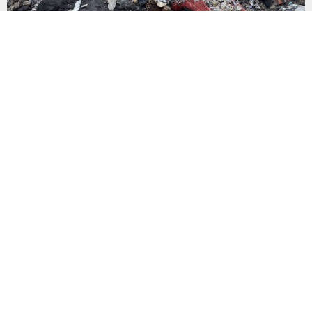
‘Atık sömürgeciliği’
İngiltere’den Türkiye’ye gönderilen plastik atıkların Adana’daki
yoksul mahallelerde çevre ve halk sağlığı üzerinde yarattığı
tehlikeler büyüyor. İngiltere’den Adana’ya 139 bin ton atık
gönderilirken, yalnızca 2021-2024 arasında 13 İngiliz şirketi
Kemal Deniz geri dönüşüm bölgesine 545 sevkiyatla 52 bin ton
plastik atık taşıdı. Sulama kanallarında mikroplastik tespit
edilirken çiftçiler hava, su...