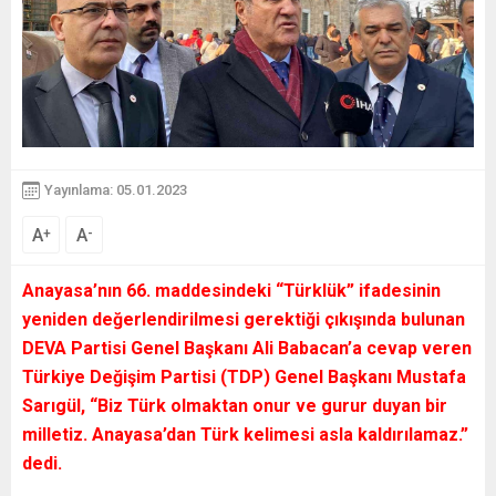
Yayınlama: 05.01.2023
A
A
+
-
Anayasa’nın 66. maddesindeki
“Türklük”
ifadesinin
yeniden değerlendirilmesi gerektiği çıkışında bulunan
DEVA Partisi Genel Başkanı Ali Babacan’a cevap veren
Türkiye Değişim Partisi (TDP) Genel Başkanı Mustafa
Sarıgül,
“Biz Türk olmaktan onur ve gurur duyan bir
milletiz. Anayasa’dan Türk kelimesi asla kaldırılamaz.”
dedi.