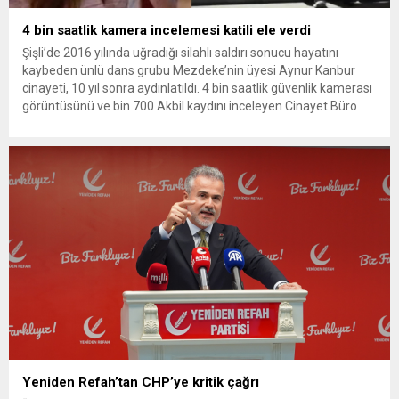
4 bin saatlik kamera incelemesi katili ele verdi
Şişli’de 2016 yılında uğradığı silahlı saldırı sonucu hayatını
kaybeden ünlü dans grubu Mezdeke’nin üyesi Aynur Kanbur
cinayeti, 10 yıl sonra aydınlatıldı. 4 bin saatlik güvenlik kamerası
görüntüsünü ve bin 700 Akbil kaydını inceleyen Cinayet Büro
ekipleri, cinayeti işlediğini itiraf eden maktulün akrabası Bülent
G. ile azmettirici olduğu öne sürülen 2...
Yeniden Refah’tan CHP’ye kritik çağrı