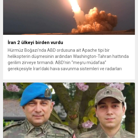
İran 2 ülkeyi birden vurdu
Hürmüz Boğazı’nda ABD ordusuna ait Apache tipi bir
helikopterin düşmesinin ardından Washington-Tahran hattında
gerilim zirveye tırmandı. ABD’nin “meşru müdafaa”
gerekçesiyle İran’daki hava savunma sistemleri ve radarları
vurmasına, İran Devrim Muhafızları Bahreyn ve Ürdün’deki
Amerikan askeri üslerini hedef alarak sert karşılık verdi. Tahran,
yeni bir ABD saldırısına anında yanıt verileceğini duyurdu....