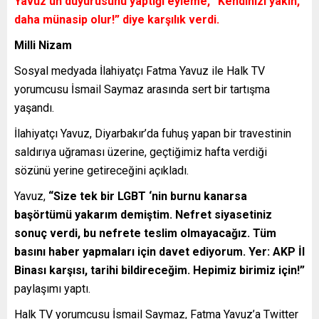
Yavuz’un duyurusunu yaptığı eyleme,
“Kendinizi yakın,
daha münasip olur!”
diye karşılık verdi.
Milli Nizam
Sosyal medyada İlahiyatçı Fatma Yavuz ile Halk TV
yorumcusu İsmail Saymaz arasında sert bir tartışma
yaşandı.
İlahiyatçı Yavuz, Diyarbakır’da fuhuş yapan bir travestinin
saldırıya uğraması üzerine, geçtiğimiz hafta verdiği
sözünü yerine getireceğini açıkladı.
Yavuz,
“Size tek bir LGBT ‘nin burnu kanarsa
başörtümü yakarım demiştim. Nefret siyasetiniz
sonuç verdi, bu nefrete teslim olmayacağız. Tüm
basını haber yapmaları için davet ediyorum. Yer: AKP İl
Binası karşısı, tarihi bildireceğim. Hepimiz birimiz için!”
paylaşımı yaptı.
Halk TV yorumcusu İsmail Saymaz, Fatma Yavuz’a Twitter