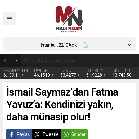
İstanbul,
22
°C
Açık
İran 2 ülkeyi birden vurdu
GRAM ALTIN
DOLAR
EURO
STERLİN
BIST 100
6.139,11
46,1519
53,4277
61,9228
13.743,50
İsmail Saymaz’dan Fatma
Yavuz’a: Kendinizi yakın,
daha münasip olur!
Paylaş
Tweetle
Gönder