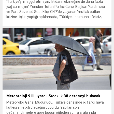
“Türkiye’yi meşgul etmeyin, iktidarın ekmeğine de daha fazla
yağ sürmeyin” Yeniden Refah Partisi Genel Başkan Yardımcısı
ve Parti Sözcüsü Suat Kılıç, CHP’de yaşanan ‘mutlak butlan’
krizine ilişkin yaptığı açıklamada, “Türkiye ana muhalefetsiz,
ana muhalefet gündemsiz kalmamalıdır. Bir an önce anlaşın,
kurultay kararı alın, sorunun kaynağı değil, çözümün adresi
olun. Türkiye’yi...
Meteoroloji 9 ili uyardı: Sıcaklık 38 dereceyi bulacak
Meteoroloji Genel Müdürlüğü, Türkiye genelinde iki farklı hava
kütlesinin etkili olacağını duyurdu. Yapılan son
değerlendirmelere göre bugün öğleden sonra aralarında