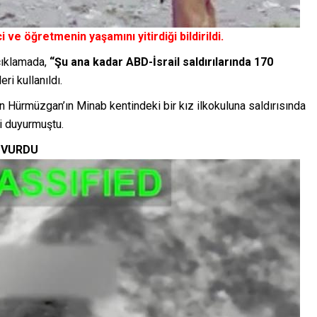
i ve öğretmenin yaşamını yitirdiği bildirildi.
çıklamada,
“Şu ana kadar ABD-İsrail saldırılarında 170
eri kullanıldı.
in Hürmüzgan’ın Minab kentindeki bir kız ilkokuluna saldırısında
i duyurmuştu.
I VURDU