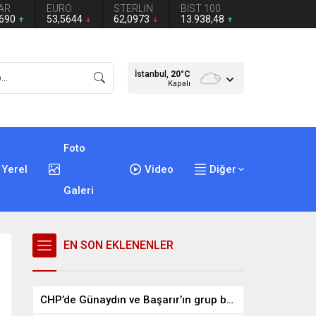
AR
EURO
STERLİN
BIST 100
2690
53,5644
62,0973
13.938,48
İstanbul,
20
°C
Kapalı
Foto
Yerel
Video
Diğer
Galeri
EN SON EKLENENLER
CHP’de Günaydın ve Başarır’ın grup başkanvekilliği düştü