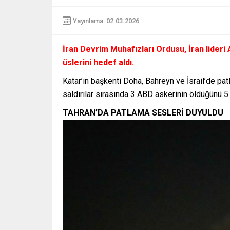
Yayınlama: 02.03.2026
İran Devrim Muhafızları Ordusu, İran lider
üslerini hedef aldı.
Katar’ın başkenti Doha, Bahreyn ve İsrail’de pat
saldırılar sırasında 3 ABD askerinin öldüğünü 5
TAHRAN’DA PATLAMA SESLERİ DUYULDU