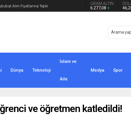
GRAM ALTIN
DOL
n grup başkanvekilliği düştü
6.277,08
46,
İslam ve
i
Dünya
Teknoloji
Medya
Spor
Aile
ğrenci ve öğretmen katledildi!