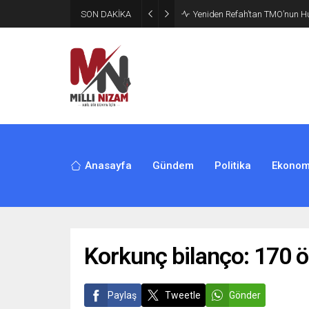
SON DAKİKA
CHP’de Günaydın ve Başarır’ı
Anasayfa
Gündem
Politika
Ekonom
Korkunç bilanço: 170 ö
Paylaş
Tweetle
Gönder