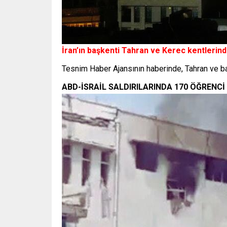
İran’ın başkenti Tahran ve Kerec kentlerinde
Tesnim Haber Ajansının haberinde, Tahran ve bat
ABD-İSRAİL SALDIRILARINDA 170 ÖĞRENCİ