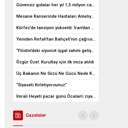
Güvensiz gıdalar her yıl 1,5 milyon can alıyor
Mesane Kanserinde Hastaları Ameliyattan Kurtaran İlaç
Körfez’de tansiyon yükseldi: İran’dan ABD üslerine misilleme
Yeniden Refah’tan Bahçeli’nin çağrısına destek
“Filistin’deki siyonist işgal vahim gelişmelere gebe”
Özgür Özel: Kurultay için ilk imza atıldı
Üç Bakanın Ne Sözü Ne Gücü Nede Kudreti Yetmedi
“Siyaseti Kirletiyorsunuz”
İmralı Heyeti pazar günü Öcalan’ı ziyaret edecek
Gazeteler