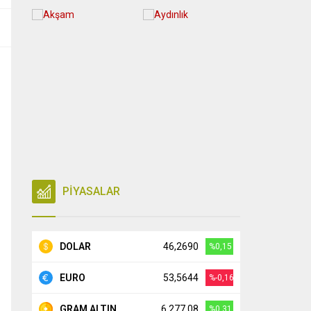
PİYASALAR
DOLAR
46,2690
%0,15
EURO
53,5644
%-0,16
GRAM ALTIN
6.277,08
%0,31