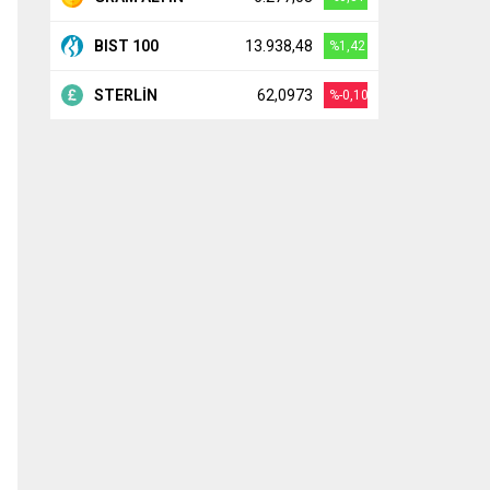
BIST 100
13.938,48
%1,42
STERLİN
62,0973
%-0,10