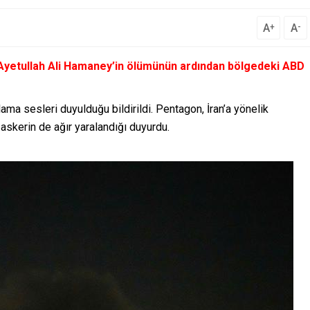
A
A
+
-
i Ayetullah Ali Hamaney’in ölümünün ardından bölgedeki ABD
lama sesleri duyulduğu bildirildi. Pentagon, İran’a yönelik
 askerin de ağır yaralandığı duyurdu.