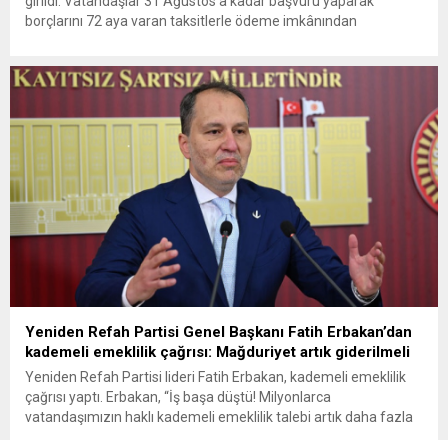
girildi. Vatandaşlar 31 Ağustos’a kadar başvuru yaparak
borçlarını 72 aya varan taksitlerle ödeme imkânından
yararlanabilecek. Kamu alacaklarının yeniden
yapılandırılmasına olanak tanıyan düzenleme kapsamında
başvurular 31 Ağustos tarihinde sona eriyor. Hak sahiplerine 72
aya varan...
Yeniden Refah Partisi Genel Başkanı Fatih Erbakan’dan
kademeli emeklilik çağrısı: Mağduriyet artık giderilmeli
Yeniden Refah Partisi lideri Fatih Erbakan, kademeli emeklilik
çağrısı yaptı. Erbakan, “İş başa düştü! Milyonlarca
vatandaşımızın haklı kademeli emeklilik talebi artık daha fazla
ertelenmemelidir” dedi Yeniden Refah Partisi Genel Başkanı