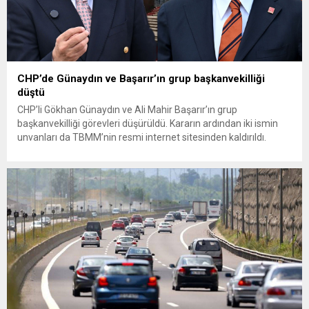
CHP’de Günaydın ve Başarır’ın grup başkanvekilliği
düştü
CHP’li Gökhan Günaydın ve Ali Mahir Başarır’ın grup
başkanvekilliği görevleri düşürüldü. Kararın ardından iki ismin
unvanları da TBMM’nin resmi internet sitesinden kaldırıldı.
Günaydın, ilk açıklamasında “Olmayan MYK’nın verdiği
hukuksuz bir karardır” dedi. CHP’den tedbirli olarak kesin
çıkarma cezası uygulanmak üzere Yüksek Disiplin Kurulu’na
(YDK) sevk edilen ve partideki tüm görevlerinden...