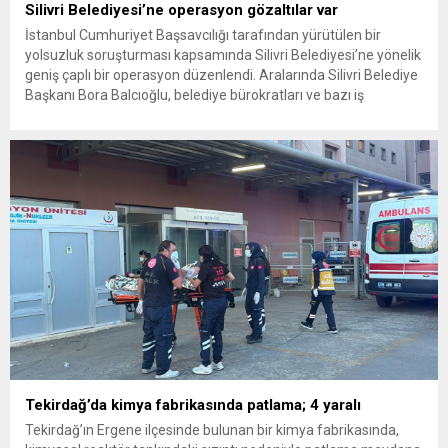
Silivri Belediyesi’ne operasyon gözaltılar var
İstanbul Cumhuriyet Başsavcılığı tarafından yürütülen bir
yolsuzluk soruşturması kapsamında Silivri Belediyesi’ne yönelik
geniş çaplı bir operasyon düzenlendi. Aralarında Silivri Belediye
Başkanı Bora Balcıoğlu, belediye bürokratları ve bazı iş
insanlarının da bulunduğu çok sayıda kişi hakkında gözaltı kararı
uygulandı. Emniyet güçlerinin belediye binasındaki teknik
inceleme ve arama çalışmaları devam ediyor. İstanbul’da...
Tekirdağ’da kimya fabrikasında patlama; 4 yaralı
Tekirdağ’ın Ergene ilçesinde bulunan bir kimya fabrikasında,