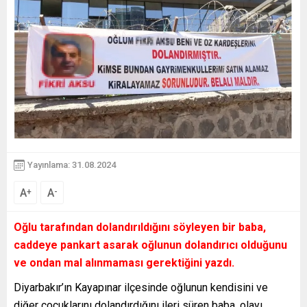
Yayınlama: 31.08.2024
A
A
+
-
Oğlu tarafından dolandırıldığını söyleyen bir baba,
caddeye pankart asarak oğlunun dolandırıcı olduğunu
ve ondan mal alınmaması gerektiğini yazdı.
Diyarbakır’ın Kayapınar ilçesinde oğlunun kendisini ve
diğer çocuklarını dolandırdığını ileri süren baba, olayı