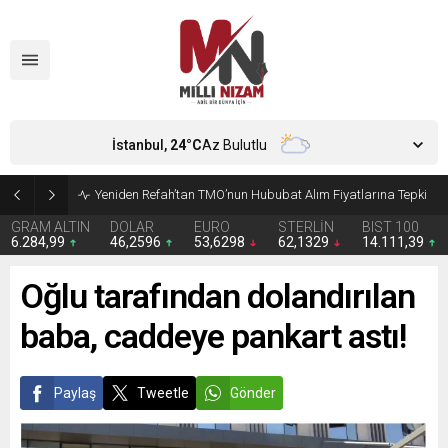
İstanbul,
24
°C
Az Bulutlu
CHP’de Günaydın ve Başarır’ın grup başkanvekilliği düştü
GRAM ALTIN
DOLAR
EURO
STERLİN
BIST 100
6.284,99
46,2596
53,6298
62,1329
14.111,39
Oğlu tarafından dolandırılan
baba, caddeye pankart astı!
Paylaş
Tweetle
Gönder