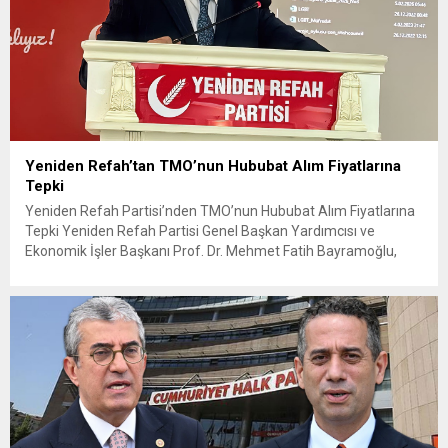
Yeniden Refah’tan TMO’nun Hububat Alım Fiyatlarına
Tepki
Yeniden Refah Partisi’nden TMO’nun Hububat Alım Fiyatlarına
Tepki Yeniden Refah Partisi Genel Başkan Yardımcısı ve
Ekonomik İşler Başkanı Prof. Dr. Mehmet Fatih Bayramoğlu,
Toprak Mahsulleri Ofisi’nin (TMO) açıkladığı hububat alım
fiyatlarına ilişkin yazılı bir açıklama yaptı. Bayramoğlu, açıklanan
fiyatların çiftçinin artan maliyetlerini karşılamaktan uzak
olduğunu savunarak fiyatların yeniden değerlendirilmesi
çağrısında...