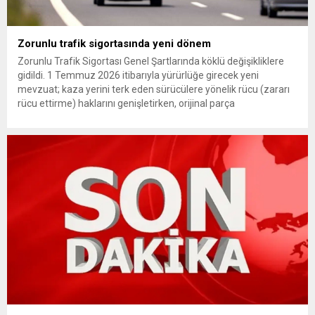
Zorunlu trafik sigortasında yeni dönem
Zorunlu Trafik Sigortası Genel Şartlarında köklü değişikliklere
gidildi. 1 Temmuz 2026 itibarıyla yürürlüğe girecek yeni
mevzuat; kaza yerini terk eden sürücülere yönelik rücu (zararı
rücu ettirme) haklarını genişletirken, orijinal parça
kullanımındaki yaş sınırını kaldırıyor ve değer kaybı
ödemelerinde hak sahibinin başvuru şartını otomatik hale
getiriyor. Hazine Müsteşarlığına bağlı ilgili kurumlarca...