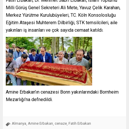
Fatih Erbakan, Dr. Mehmet Sabri Erbakan, İslam Toplumu
Milli Görüş Genel Sekreteri Ali Mete, Yavuz Çelik Karahan,
Merkez Yürütme Kurulubüyeleri, TC. Köln Konsolosluğu
Eğitim Ataşesi Muhterem Dilbirliği, STK temsilcileri, aile
yakınları iş insanları ve çok sayıda cemaat katıldı.
Amine Erbakan’ın cenazesi Bonn yakınlarındaki Bornheim
Mezarlığı’na defnedildi.
Almanya
Amine Erbakan
cenaze
Fatih Erbakan
,
,
,