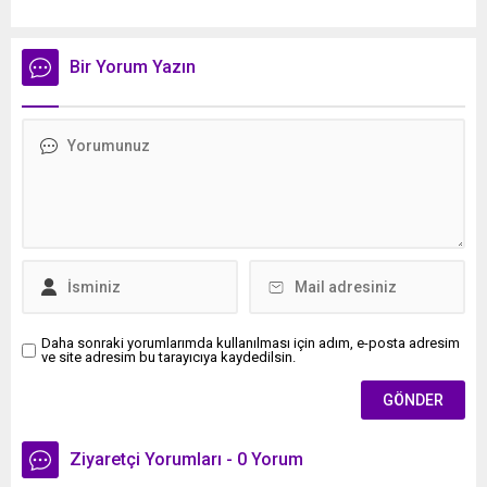
dedi. İlkadım Belediye Başkanı İhsan Kurnaz, mahalle ziyaretleri
kapsamında Kıran Mahallesini ziyaret etti. Mahalle sakinleriyle
sohbet eden, onların talep ve önerileri dinleyen Başkan İhsan
Bir Yorum Yazın
Kurnaz, gelen taleplerin çözümü için...
Daha sonraki yorumlarımda kullanılması için adım, e-posta adresim
ve site adresim bu tarayıcıya kaydedilsin.
Ziyaretçi Yorumları - 0 Yorum