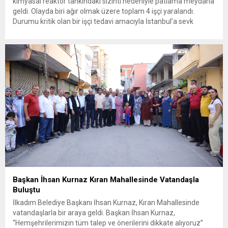
kimyasal reaktör tankındaki sızıntı nedeniyle patlama meydana
geldi. Olayda biri ağır olmak üzere toplam 4 işçi yaralandı.
Durumu kritik olan bir işçi tedavi amacıyla İstanbul’a sevk
edilirken, bölgede AFAD ve KBRN ekipleri tarafından geniş çaplı
güvenlik ve sızıntı incelemesi başlatıldı. Tekirdağ’ın Ergene
ilçesine...
Başkan İhsan Kurnaz Kıran Mahallesinde Vatandaşla
Buluştu
İlkadım Belediye Başkanı İhsan Kurnaz, Kıran Mahallesinde
vatandaşlarla bir araya geldi. Başkan İhsan Kurnaz,
“Hemşehrilerimizin tüm talep ve önerilerini dikkate alıyoruz”