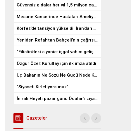
Güvensiz gıdalar her yıl 1,5 milyon can alıyor
Mesane Kanserinde Hastaları Ameliyattan Kurtaran İlaç
Körfez’de tansiyon yükseldi: İran’dan ABD üslerine misilleme
Yeniden Refah’tan Bahçeli’nin çağrısına destek
“Filistin’deki siyonist işgal vahim gelişmelere gebe”
Özgür Özel: Kurultay için ilk imza atıldı
Üç Bakanın Ne Sözü Ne Gücü Nede Kudreti Yetmedi
“Siyaseti Kirletiyorsunuz”
İmralı Heyeti pazar günü Öcalan’ı ziyaret edecek
Gazeteler