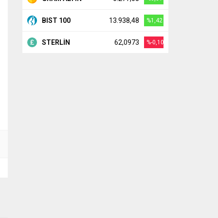
BIST 100
13.938,48
%1,42
STERLİN
62,0973
%-0,10