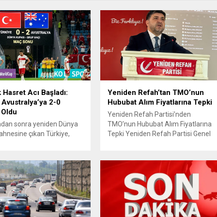
k Hasret Acı Başladı:
Yeniden Refah’tan TMO’nun
 Avustralya’ya 2-0
Hububat Alım Fiyatlarına Tepki
 Oldu
Yeniden Refah Partisi’nden
radan sonra yeniden Dünya
TMO’nun Hububat Alım Fiyatlarına
ahnesine çıkan Türkiye,
Tepki Yeniden Refah Partisi Genel
aki ilk maçında Avustralya
Başkan Yardımcısı ve Ekonomik
a istediği başlangıcı
İşler Başkanı Prof. Dr. Mehmet Fatih
 Ay-yıldızlı ekip, grup
Bayramoğlu, Toprak Mahsulleri
sinin açılış
Ofisi’nin (TMO) açıkladığı hububat
masında rakibine 2-0
alım fiyatlarına ilişkin yazılı bir
olarak Dünya Kupası
açıklama yaptı. Bayramoğlu,
ne puansız başladı.
açıklanan fiyatların çiftçinin artan
manın ilk dakikalarından
maliyetlerini karşılamaktan uzak