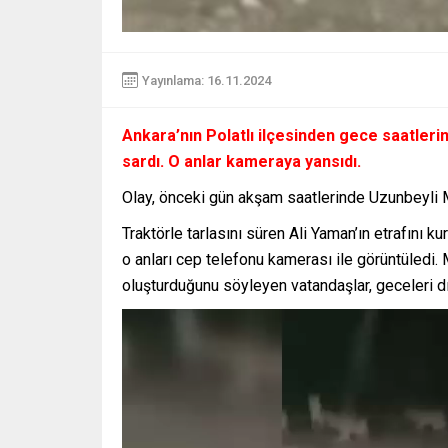
Yayınlama: 16.11.2024
Ankara’nın Polatlı ilçesinden gece saatlerind
sardı. O anlar kameraya yansıdı.
Olay, önceki gün akşam saatlerinde Uzunbeyli M
Traktörle tarlasını süren Ali Yaman’ın etrafını 
o anları cep telefonu kamerası ile görüntüledi.
oluşturduğunu söyleyen vatandaşlar, geceleri dı
Video
oynatıcı