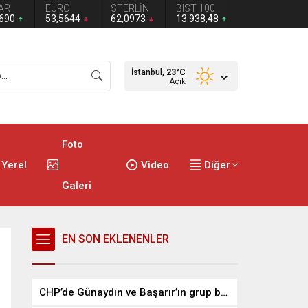
AR
EURO
STERLİN
BIST 100
2690
53,5644
62,0973
13.938,48
İstanbul,
23
°C
Açık
Foto
Yerel
Video
Diğer
Galeri
EN SON EKLENENLER
CHP’de Günaydın ve Başarır’ın grup başkanvekilliği düştü