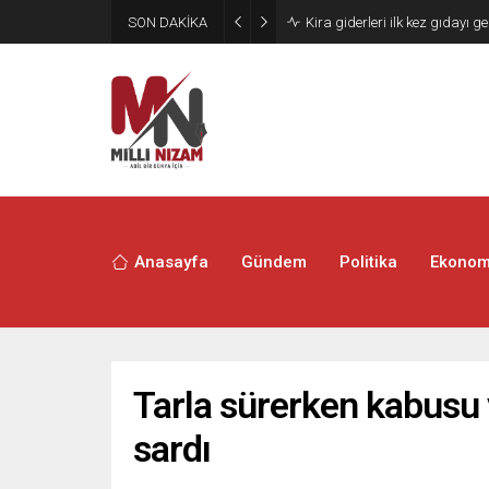
SON DAKİKA
24 Yıllık Hasret Acı Başladı:
Anasayfa
Gündem
Politika
Ekonom
Tarla sürerken kabusu y
sardı