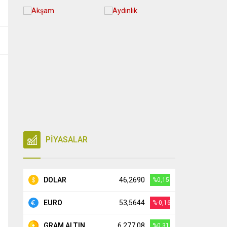
PİYASALAR
DOLAR
46,2690
%0,15
EURO
53,5644
%-0,16
GRAM ALTIN
6.277,08
%0,31