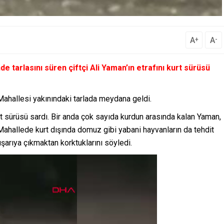
A
A
+
-
e tarlasını süren çiftçi Ali Yaman’ın etrafını kurt sürüsü
ahallesi yakınındaki tarlada meydana geldi.
kurt sürüsü sardı. Bir anda çok sayıda kurdun arasında kalan Yaman,
 Mahallede kurt dışında domuz gibi yabani hayvanların da tehdit
şarıya çıkmaktan korktuklarını söyledi.