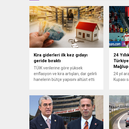
Kira giderleri ilk kez gıdayı
24 Yıllı
geride bıraktı
Türkiye
Mağlup
TÜİK verilerine göre yüksek
enflasyon ve kira artışları, dar gelirli
24 yıl a
hanelerin bütçe yapısını altüst etti.
Kupası s
En alt yüzde 20’lik gelir grubunda
turnuvad
konut ve kira giderlerinin payı 2025
karşısınd
itibarıyla %39’a ulaşarak gıda
yapamadı.
harcamalarını geride bıraktı ve son
mücadele
23 yılın zirvesine çıktı. Türkiye’de
karşılaş
yaşanan yüksek enflasyon ve hız
mağlup 
kazanan kira artışları, düşük...
serüveni
Karşılaş