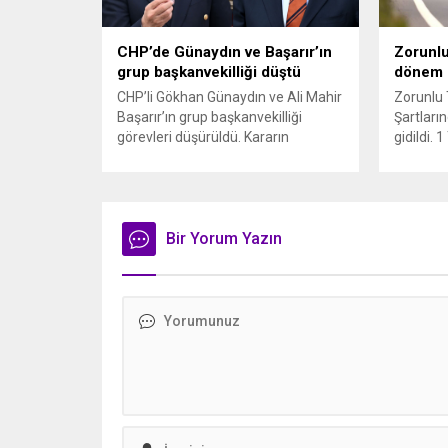
itibaren 
oyun ser
özellikle
CHP’de Günaydın ve Başarır’ın
Zorunlu
olmaya..
grup başkanvekilliği düştü
dönem
CHP’li Gökhan Günaydın ve Ali Mahir
Zorunlu 
Başarır’ın grup başkanvekilliği
Şartların
görevleri düşürüldü. Kararın
gidildi.
ardından iki ismin unvanları da
yürürlüğ
TBMM’nin resmi internet sitesinden
kaza yer
kaldırıldı. Günaydın, ilk
yönelik 
açıklamasında “Olmayan MYK’nın
haklarını
verdiği hukuksuz bir karardır” dedi.
Bir Yorum Yazın
kullanımı
CHP’den tedbirli olarak kesin
ve değer
çıkarma cezası uygulanmak üzere
sahibini
Yüksek Disiplin Kurulu’na (YDK) sevk
hale geti
edilen ve partideki tüm
Müsteşarl
görevlerinden...
kurumlar