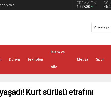
GRAM ALTIN
DOL
 Türkiye Avustralya’ya 2-0 Mağlup Oldu
6.277,08
46,
İslam ve
i
Dünya
Teknoloji
Medya
Spor
Aile
aşadı! Kurt sürüsü etrafını