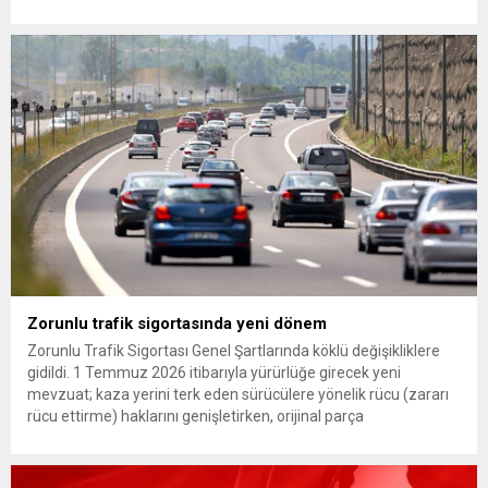
Günaydın, ilk açıklamasında “Olmayan MYK’nın verdiği
hukuksuz bir karardır” dedi. CHP’den tedbirli olarak kesin
çıkarma cezası uygulanmak üzere Yüksek Disiplin Kurulu’na
(YDK) sevk edilen ve partideki tüm görevlerinden...
Zorunlu trafik sigortasında yeni dönem
Zorunlu Trafik Sigortası Genel Şartlarında köklü değişikliklere
gidildi. 1 Temmuz 2026 itibarıyla yürürlüğe girecek yeni
mevzuat; kaza yerini terk eden sürücülere yönelik rücu (zararı
rücu ettirme) haklarını genişletirken, orijinal parça
kullanımındaki yaş sınırını kaldırıyor ve değer kaybı
ödemelerinde hak sahibinin başvuru şartını otomatik hale
getiriyor. Hazine Müsteşarlığına bağlı ilgili kurumlarca...