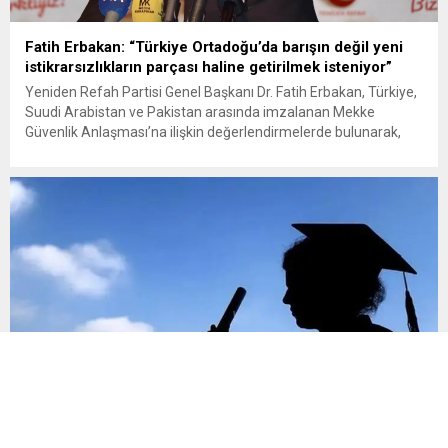
Fatih Erbakan: “Türkiye Ortadoğu’da barışın değil yeni
istikrarsızlıkların parçası haline getirilmek isteniyor”
Yeniden Refah Partisi Genel Başkanı Dr. Fatih Erbakan, Türkiye,
Suudi Arabistan ve Pakistan arasında imzalanan Mekke
Güvenlik Anlaşması’na ilişkin değerlendirmelerde bulunarak,
Türkiye’nin Ortadoğu’da barışın tesisi yönünde çözümün bir
parçası olmaktan çok, sorunun bir parçası haline getirilmeye
çalışıldığı uyarısında bulundu. Erbakan, bölge ülkelerini karşı
karşıya getirebilecek girişimlere karşı D-8 Teşkilatı’nın
öncülüğünde...
Öğrenci affı Resmî Gazete’de