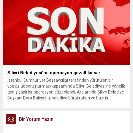
Silivri Belediyesi’ne operasyon gözaltılar var
İstanbul Cumhuriyet Başsavcılığı tarafından yürütülen bir
yolsuzluk soruşturması kapsamında Silivri Belediyesi’ne yönelik
geniş çaplı bir operasyon düzenlendi. Aralarında Silivri Belediye
Başkanı Bora Balcıoğlu, belediye bürokratları ve bazı iş
insanlarının da bulunduğu çok sayıda kişi hakkında gözaltı kararı
uygulandı. Emniyet güçlerinin belediye binasındaki teknik
inceleme ve arama çalışmaları devam ediyor. İstanbul’da...
Bir Yorum Yazın