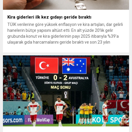
Kira giderleri ilk kez gıdayı geride bıraktı
TÜİK verilerine göre yüksek enflasyon ve kira artışları, dar gelirli
hanelerin bütçe yapısını altüst etti. En alt yüzde 20’lik gelir
grubunda konut ve kira giderlerinin payı 2025 itibarıyla %39’a
ulaşarak gıda harcamalarını geride bıraktı ve son 23 yılın
zirvesine çıktı. Türkiye’de yaşanan yüksek enflasyon ve hız
kazanan kira artışları, düşük...