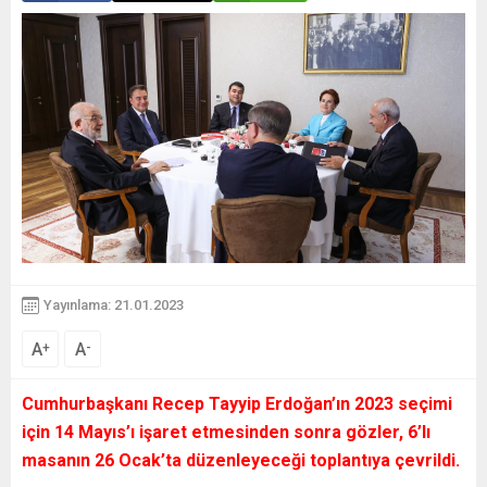
Yayınlama: 21.01.2023
A
A
+
-
Cumhurbaşkanı Recep Tayyip Erdoğan’ın 2023 seçimi
için 14 Mayıs’ı işaret etmesinden sonra gözler, 6’lı
masanın 26 Ocak’ta düzenleyeceği toplantıya çevrildi.