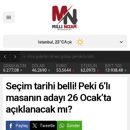
İstanbul,
23
°C
Açık
24 Yıllık Hasret Acı Başladı: Türkiye Avustralya’ya 2-0 Mağlup Oldu
GRAM ALTIN
DOLAR
EURO
STERLİN
BIST 100
6.277,08
46,2690
53,5644
62,0973
13.938,48
Seçim tarihi belli! Peki 6’lı
masanın adayı 26 Ocak’ta
açıklanacak mı?
Paylaş
Tweetle
Gönder