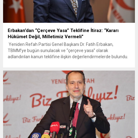
Erbakan’dan “Çerçeve Yasa” Teklifine İtiraz: “Kararı
Hükümet Değil, Milletimiz Vermeli”
Yeniden Refah Partisi Genel Başkanı Dr. Fatih Erbakan,
TBMM’ye bugün sunulacak ve “çerçeve yasa” olarak
adlandırılan kanun teklifine ilişkin değerlendirmelerde bulundu.
Erbakan, örgütün tasfiyesini içeren hükümler nedeniyle teklife
‘hayır’ demeyi doğru bulmadıklarını belirterek, “PKK/KCK üyesi
teröristlerin akıbeti ile ilgili kararı devlet kadroları ya da hükümet
ortaklarının değil; şehit aileleri ve...