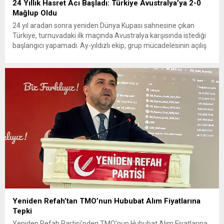
24 Yıllık Hasret Acı Başladı: Türkiye Avustralya’ya 2-0
Mağlup Oldu
24 yıl aradan sonra yeniden Dünya Kupası sahnesine çıkan
Türkiye, turnuvadaki ilk maçında Avustralya karşısında istediği
başlangıcı yapamadı. Ay-yıldızlı ekip, grup mücadelesinin açılış
karşılaşmasında rakibine 2-0 mağlup olarak Dünya Kupası
serüvenine puansız başladı. Karşılaşmanın ilk dakikalarından
itibaren iki takım da kontrollü bir oyun sergilerken, Avustralya
özellikle hızlı hücumlarla etkili olmaya...
Yeniden Refah’tan TMO’nun Hububat Alım Fiyatlarına
Tepki
Yeniden Refah Partisi’nden TMO’nun Hububat Alım Fiyatlarına