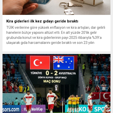
Kira giderleri ilk kez gıdayı geride bıraktı
TÜİK verilerine göre yüksek enflasyon ve kira artışları, dar gelirli
hanelerin bütçe yapısını altüst etti. En alt yüzde 20’lik gelir
grubunda konut ve kira giderlerinin payı 2025 itibarıyla %39’a
ulaşarak gıda harcamalarını geride bıraktı ve son 23 yılın
zirvesine çıktı. Türkiye’de yaşanan yüksek enflasyon ve hız
kazanan kira artışları, düşük...