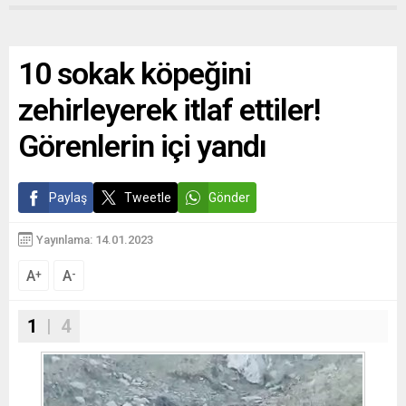
10 sokak köpeğini
zehirleyerek itlaf ettiler!
Görenlerin içi yandı
Paylaş
Tweetle
Gönder
Yayınlama: 14.01.2023
A
A
+
-
1
| 4