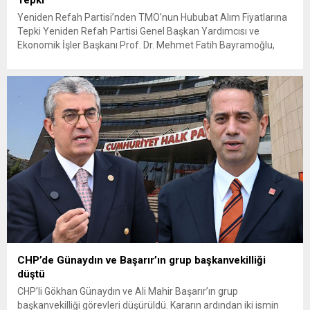
Yeniden Refah Partisi’nden TMO’nun Hububat Alım Fiyatlarına
Tepki Yeniden Refah Partisi Genel Başkan Yardımcısı ve
Ekonomik İşler Başkanı Prof. Dr. Mehmet Fatih Bayramoğlu,
Toprak Mahsulleri Ofisi’nin (TMO) açıkladığı hububat alım
fiyatlarına ilişkin yazılı bir açıklama yaptı. Bayramoğlu, açıklanan
fiyatların çiftçinin artan maliyetlerini karşılamaktan uzak
olduğunu savunarak fiyatların yeniden değerlendirilmesi
çağrısında...
CHP’de Günaydın ve Başarır’ın grup başkanvekilliği
düştü
CHP’li Gökhan Günaydın ve Ali Mahir Başarır’ın grup
başkanvekilliği görevleri düşürüldü. Kararın ardından iki ismin