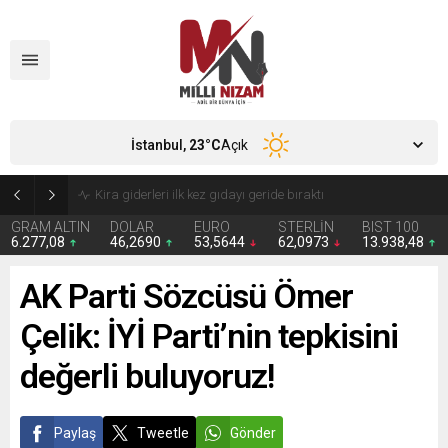
İstanbul,
23
°C
Açık
24 Yıllık Hasret Acı Başladı: Türkiye Avustralya’ya 2-0 Mağlup Oldu
GRAM ALTIN
DOLAR
EURO
STERLİN
BIST 100
6.277,08
46,2690
53,5644
62,0973
13.938,48
AK Parti Sözcüsü Ömer
Çelik: İYİ Parti’nin tepkisini
değerli buluyoruz!
Paylaş
Tweetle
Gönder