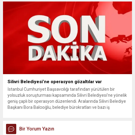
ödemelerinde hak sahibinin başvuru şartını otomatik hale
getiriyor. Hazine Müsteşarlığına bağlı ilgili kurumlarca...
Silivri Belediyesi’ne operasyon gözaltılar var
İstanbul Cumhuriyet Başsavcılığı tarafından yürütülen bir
yolsuzluk soruşturması kapsamında Silivri Belediyesi’ne yönelik
geniş çaplı bir operasyon düzenlendi. Aralarında Silivri Belediye
Başkanı Bora Balcıoğlu, belediye bürokratları ve bazı iş
insanlarının da bulunduğu çok sayıda kişi hakkında gözaltı kararı
uygulandı. Emniyet güçlerinin belediye binasındaki teknik
inceleme ve arama çalışmaları devam ediyor. İstanbul’da...
Bir Yorum Yazın