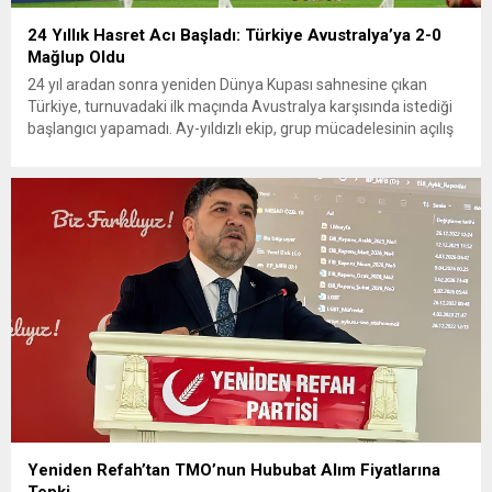
24 Yıllık Hasret Acı Başladı: Türkiye Avustralya’ya 2-0
Mağlup Oldu
24 yıl aradan sonra yeniden Dünya Kupası sahnesine çıkan
Türkiye, turnuvadaki ilk maçında Avustralya karşısında istediği
başlangıcı yapamadı. Ay-yıldızlı ekip, grup mücadelesinin açılış
karşılaşmasında rakibine 2-0 mağlup olarak Dünya Kupası
serüvenine puansız başladı. Karşılaşmanın ilk dakikalarından
itibaren iki takım da kontrollü bir oyun sergilerken, Avustralya
özellikle hızlı hücumlarla etkili olmaya...
Yeniden Refah’tan TMO’nun Hububat Alım Fiyatlarına
Tepki