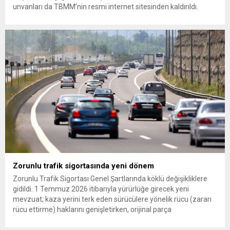
unvanları da TBMM’nin resmi internet sitesinden kaldırıldı.
Günaydın, ilk açıklamasında “Olmayan MYK’nın verdiği
hukuksuz bir karardır” dedi. CHP’den tedbirli olarak kesin
çıkarma cezası uygulanmak üzere Yüksek Disiplin Kurulu’na
(YDK) sevk edilen ve partideki tüm görevlerinden...
Zorunlu trafik sigortasında yeni dönem
Zorunlu Trafik Sigortası Genel Şartlarında köklü değişikliklere
gidildi. 1 Temmuz 2026 itibarıyla yürürlüğe girecek yeni
mevzuat; kaza yerini terk eden sürücülere yönelik rücu (zararı
rücu ettirme) haklarını genişletirken, orijinal parça
kullanımındaki yaş sınırını kaldırıyor ve değer kaybı