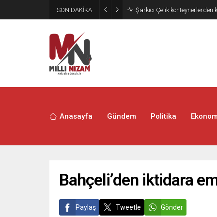
SON DAKİKA
İran 2 ülkeyi birden vurdu
Anasayfa
Gündem
Politika
Ekonom
Bahçeli’den iktidara e
Paylaş
Tweetle
Gönder