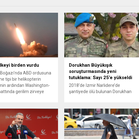
ülkeyi birden vurdu
Dorukhan Büyükışık
soruşturmasında yeni
Boğazı’nda ABD ordusuna
tutuklama: Sayı 25’e yükseldi
e tipi bir helikopterin
nin ardından Washington-
2018’de İzmir Narlıdere’de
attında gerilim zirveye
şantiyede ölü bulunan Dorukhan
ı. ABD’nin “meşru müdafaa”
Büyükışık dosyasına ilişkin
iyle İran’daki hava
soruşturmada tutuklamalar
sistemleri ve radarları
artmaya devam ediyor. Son olarak
a, İran Devrim Muhafızları
Olay Yeri İnceleme Büro Amiri
 ve Ürdün’deki Amerikan
Atakan Kaçar’ın da tutuklanmasıyla
lerini hedef alarak sert
dosyadaki tutuklu sayısı 25’e
verdi. Tahran, yeni bir ABD
yükseldi. İzmir’in Narlıdere ilçesinde