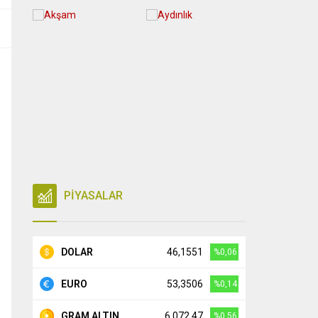
PİYASALAR
DOLAR
46,1551
%0,06
EURO
53,3506
%0,14
GRAM ALTIN
6.072,47
%0,56