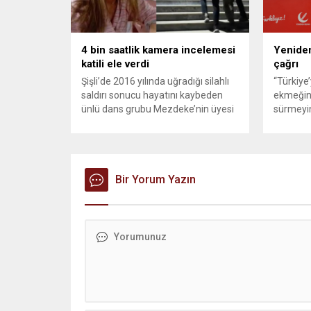
şarkıcı Çelik, Samsun’un İlkadım
saldırısı
ilçesinde çöpten kağıt toplayarak...
duyurdu..
4 bin saatlik kamera incelemesi
Yeniden
katili ele verdi
çağrı
Şişli’de 2016 yılında uğradığı silahlı
“Türkiye
saldırı sonucu hayatını kaybeden
ekmeğin
ünlü dans grubu Mezdeke’nin üyesi
sürmeyin
Aynur Kanbur cinayeti, 10 yıl sonra
Genel Ba
aydınlatıldı. 4 bin saatlik güvenlik
Sözcüsü 
kamerası görüntüsünü ve bin 700
‘mutlak b
Akbil kaydını inceleyen Cinayet Büro
açıklama
ekipleri, cinayeti işlediğini itiraf eden
Bir Yorum Yazın
muhalef
maktulün akrabası Bülent G. ile
gündemsi
azmettirici olduğu öne sürülen 2...
önce anla
sorunun 
adresi ol