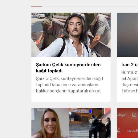
Şarkıcı Çelik konteynerlerden
İran 2 
kağıt topladı
Hürmüz 
Şarkıcı Çelik, konteynerlerden kağıt
ait Apach
topladı Daha önce vatandaşların
düşmesi
bakkal borçlarını kapatarak dikkat
Tahran h
çeken ünlü şarkıcı Çelik, bu sefer
tırmand
bambaşka bir harekete imza attı.
gerekçes
Çelik, Samsun’un İlkadım ilçesinde
savunma 
çöpten kağıt toplayarak geçimini
vurmasın
sağlayan Serpil Hanım’a destek
Bahreyn
oldu. Çelik, sokaklardaki
askeri üs
konteynerlerden kağıt topladı. Ünlü
karşılık 