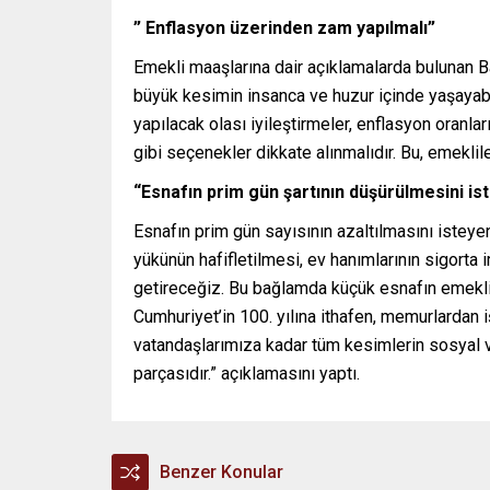
” Enflasyon üzerinden zam yapılmalı”
Emekli maaşlarına dair açıklamalarda bulunan B
büyük kesimin insanca ve huzur içinde yaşayabi
yapılacak olası iyileştirmeler, enflasyon oranl
gibi seçenekler dikkate alınmalıdır. Bu, emeklil
“Esnafın prim gün şartının düşürülmesini ist
Esnafın prim gün sayısının azaltılmasını isteyen 
yükünün hafifletilmesi, ev hanımlarının sigort
getireceğiz. Bu bağlamda küçük esnafın emeklilik
Cumhuriyet’in 100. yılına ithafen, memurlardan iş
vatandaşlarımıza kadar tüm kesimlerin sosyal
parçasıdır.” açıklamasını yaptı.
Benzer Konular