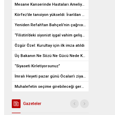
Mesane Kanserinde Hastaları Ameliyattan Kurtaran İlaç
Körfez’de tansiyon yükseldi: İran’dan ABD üslerine misilleme
Yeniden Refah’tan Bahçeli’nin çağrısına destek
“Filistin’deki siyonist işgal vahim gelişmelere gebe”
Özgür Özel: Kurultay için ilk imza atıldı
Üç Bakanın Ne Sözü Ne Gücü Nede Kudreti Yetmedi
“Siyaseti Kirletiyorsunuz”
İmralı Heyeti pazar günü Öcalan’ı ziyaret edecek
Muhalefetin seçime girebileceği gerçek bir alan kalmayabilir
Gazeteler