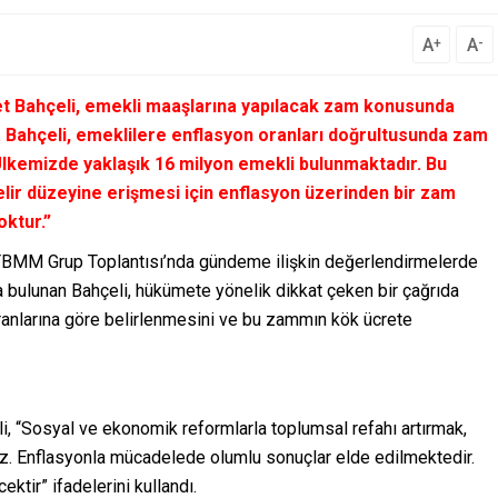
A
A
+
-
let Bahçeli, emekli maaşlarına yapılacak zam konusunda
 Bahçeli, emeklilere enflasyon oranları doğrultusunda zam
 “Ülkemizde yaklaşık 16 milyon emekli bulunmaktadır. Bu
elir düzeyine erişmesi için enflasyon üzerinden bir zam
ktur.”
 TBMM Grup Toplantısı’nda gündeme ilişkin değerlendirmelerde
a bulunan Bahçeli, hükümete yönelik dikkat çeken bir çağrıda
ranlarına göre belirlenmesini ve bu zammın kök ücrete
eli, “Sosyal ve ekonomik reformlarla toplumsal refahı artırmak,
. Enflasyonla mücadelede olumlu sonuçlar elde edilmektedir.
ktir” ifadelerini kullandı.