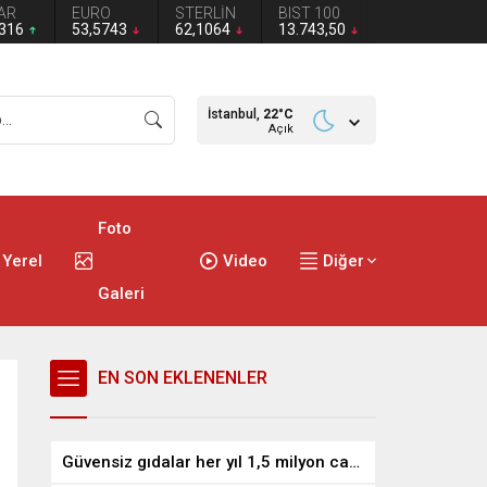
AR
EURO
STERLİN
BIST 100
2316
53,5743
62,1064
13.743,50
İstanbul,
22
°C
Açık
Foto
Yerel
Video
Diğer
Galeri
EN SON EKLENENLER
Güvensiz gıdalar her yıl 1,5 milyon can alıyor