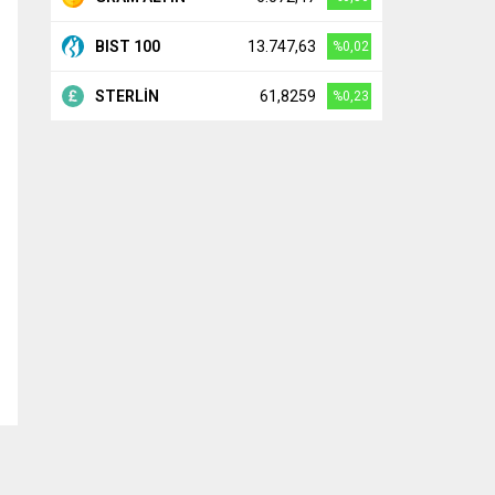
BIST 100
13.747,63
%0,02
STERLİN
61,8259
%0,23