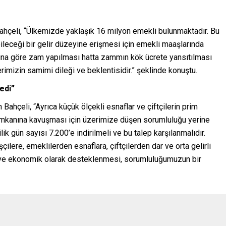
ahçeli, “Ülkemizde yaklaşık 16 milyon emekli bulunmaktadır. Bu
leceği bir gelir düzeyine erişmesi için emekli maaşlarında
arına göre zam yapılması hatta zammın kök ücrete yansıtılması
erimizin samimi dileği ve beklentisidir.” şeklinde konuştu.
edi”
Bahçeli, “Ayrıca küçük ölçekli esnaflar ve çiftçilerin prim
a imkanına kavuşması için üzerimize düşen sorumluluğu yerine
 gün sayısı 7.200’e indirilmeli ve bu talep karşılanmalıdır.
çilere, emeklilerden esnaflara, çiftçilerden dar ve orta gelirli
 ve ekonomik olarak desteklenmesi, sorumluluğumuzun bir