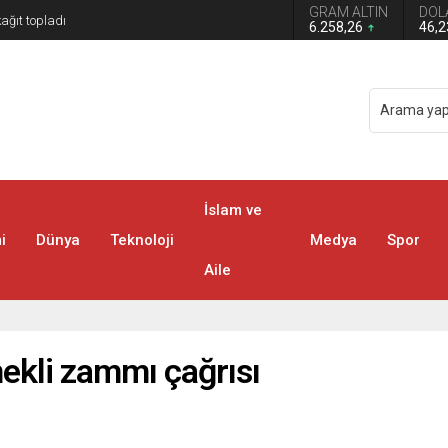
GRAM ALTIN
DOL
6.258,26
46,
İslam ve
i
Dünya
Teknoloji
Medya
Spor
Aile
mekli zammı çağrısı