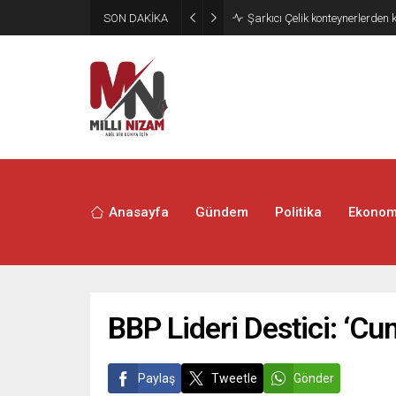
SON DAKİKA
İran 2 ülkeyi birden vurdu
Anasayfa
Gündem
Politika
Ekonom
BBP Lideri Destici: ‘Cum
Paylaş
Tweetle
Gönder