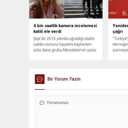
konteynerlerden kağıt topladı. Ünlü
karşılık 
şarkıcı Çelik, Samsun’un İlkadım
saldırısı
ilçesinde çöpten kağıt toplayarak...
duyurdu..
4 bin saatlik kamera incelemesi
Yeniden
katili ele verdi
çağrı
Şişli’de 2016 yılında uğradığı silahlı
“Türkiye
saldırı sonucu hayatını kaybeden
ekmeğin
ünlü dans grubu Mezdeke’nin üyesi
sürmeyin
Aynur Kanbur cinayeti, 10 yıl sonra
Genel Ba
aydınlatıldı. 4 bin saatlik güvenlik
Sözcüsü 
kamerası görüntüsünü ve bin 700
‘mutlak b
Akbil kaydını inceleyen Cinayet Büro
açıklama
ekipleri, cinayeti işlediğini itiraf eden
Bir Yorum Yazın
muhalef
maktulün akrabası Bülent G. ile
gündemsi
azmettirici olduğu öne sürülen 2...
önce anla
sorunun 
adresi ol