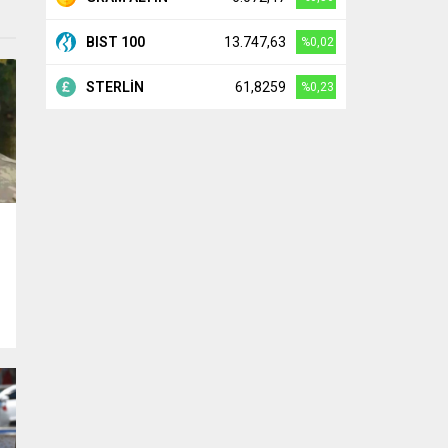
BIST 100
13.747,63
%0,02
STERLİN
61,8259
%0,23