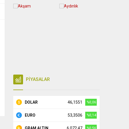
PİYASALAR
DOLAR
46,1551
%0,06
EURO
53,3506
%0,14
GRAM ALTIN
6.072,47
%0,56