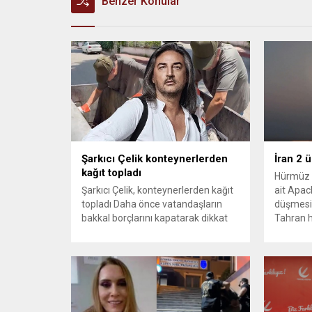
Benzer Konular
Şarkıcı Çelik konteynerlerden
İran 2 
kağıt topladı
Hürmüz 
Şarkıcı Çelik, konteynerlerden kağıt
ait Apach
topladı Daha önce vatandaşların
düşmesi
bakkal borçlarını kapatarak dikkat
Tahran h
çeken ünlü şarkıcı Çelik, bu sefer
tırmand
bambaşka bir harekete imza attı.
gerekçes
Çelik, Samsun’un İlkadım ilçesinde
savunma 
çöpten kağıt toplayarak geçimini
vurmasın
sağlayan Serpil Hanım’a destek
Bahreyn
oldu. Çelik, sokaklardaki
askeri üs