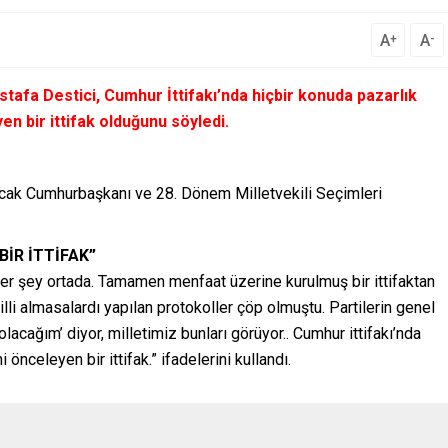
A
A
+
-
stafa Destici, Cumhur İttifakı’nda hiçbir konuda pazarlık
en bir ittifak olduğunu söyledi.
acak Cumhurbaşkanı ve 28. Dönem Milletvekili Seçimleri
BİR İTTİFAK”
in her şey ortada. Tamamen menfaat üzerine kurulmuş bir ittifaktan
lli almasalardı yapılan protokoller çöp olmuştu. Partilerin genel
cağım’ diyor, milletimiz bunları görüyor.. Cumhur ittifakı’nda
ni önceleyen bir ittifak.” ifadelerini kullandı.