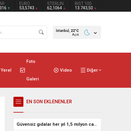
AR
EURO
STERLİN
BIST 100
2316
53,5743
62,1064
13.743,50
İstanbul,
22
°C
Açık
Foto
Yerel
Video
Diğer
Galeri
EN SON EKLENENLER
Güvensiz gıdalar her yıl 1,5 milyon can alıyor