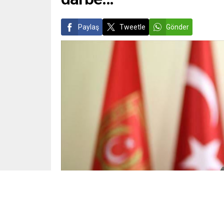
Paylaş
Tweetle
Gönder