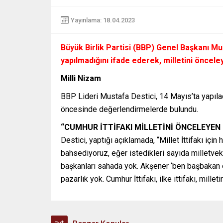
Yayınlama: 18.04.2023
Büyük Birlik Partisi (BBP) Genel Başkanı Mu
yapılmadığını ifade ederek, milletini önceley
Milli Nizam
BBP Lideri Mustafa Destici, 14 Mayıs’ta yapıl
öncesinde değerlendirmelerde bulundu.
“CUMHUR İTTİFAKI MİLLETİNİ ÖNCELEYEN 
Destici, yaptığı açıklamada, “Millet İttifakı iç
bahsediyoruz, eğer istedikleri sayıda milletveki
başkanları sahada yok. Akşener ‘ben başbakan ola
pazarlık yok. Cumhur İttifakı, ilke ittifakı, milleti