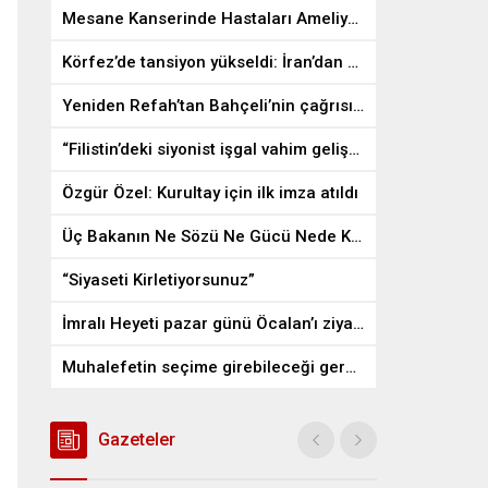
Mesane Kanserinde Hastaları Ameliyattan Kurtaran İlaç
Körfez’de tansiyon yükseldi: İran’dan ABD üslerine misilleme
Yeniden Refah’tan Bahçeli’nin çağrısına destek
“Filistin’deki siyonist işgal vahim gelişmelere gebe”
Özgür Özel: Kurultay için ilk imza atıldı
Üç Bakanın Ne Sözü Ne Gücü Nede Kudreti Yetmedi
“Siyaseti Kirletiyorsunuz”
İmralı Heyeti pazar günü Öcalan’ı ziyaret edecek
Muhalefetin seçime girebileceği gerçek bir alan kalmayabilir
Gazeteler