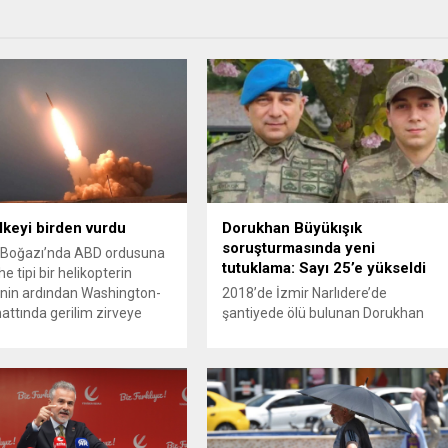
ülkeyi birden vurdu
Dorukhan Büyükışık
soruşturmasında yeni
Boğazı’nda ABD ordusuna
tutuklama: Sayı 25’e yükseldi
e tipi bir helikopterin
nin ardından Washington-
2018’de İzmir Narlıdere’de
attında gerilim zirveye
şantiyede ölü bulunan Dorukhan
ı. ABD’nin “meşru müdafaa”
Büyükışık dosyasına ilişkin
iyle İran’daki hava
soruşturmada tutuklamalar
sistemleri ve radarları
artmaya devam ediyor. Son olarak
a, İran Devrim Muhafızları
Olay Yeri İnceleme Büro Amiri
 ve Ürdün’deki Amerikan
Atakan Kaçar’ın da tutuklanmasıyla
lerini hedef alarak sert
dosyadaki tutuklu sayısı 25’e