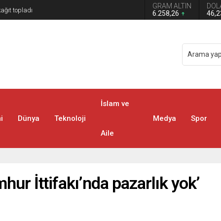
GRAM ALTIN
DOL
6.258,26
46,
İslam ve
i
Dünya
Teknoloji
Medya
Spor
Aile
hur İttifakı’nda pazarlık yok’