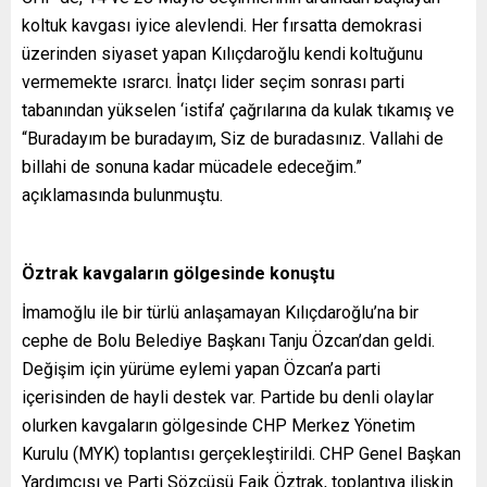
koltuk kavgası iyice alevlendi. Her fırsatta demokrasi
üzerinden siyaset yapan Kılıçdaroğlu kendi koltuğunu
vermemekte ısrarcı. İnatçı lider seçim sonrası parti
tabanından yükselen ‘istifa’ çağrılarına da kulak tıkamış ve
“Buradayım be buradayım, Siz de buradasınız. Vallahi de
billahi de sonuna kadar mücadele edeceğim.”
açıklamasında bulunmuştu.
Öztrak kavgaların gölgesinde konuştu
İmamoğlu ile bir türlü anlaşamayan Kılıçdaroğlu’na bir
cephe de Bolu Belediye Başkanı Tanju Özcan’dan geldi.
Değişim için yürüme eylemi yapan Özcan’a parti
içerisinden de hayli destek var. Partide bu denli olaylar
olurken kavgaların gölgesinde CHP Merkez Yönetim
Kurulu (MYK) toplantısı gerçekleştirildi. CHP Genel Başkan
Yardımcısı ve Parti Sözcüsü Faik Öztrak, toplantıya ilişkin