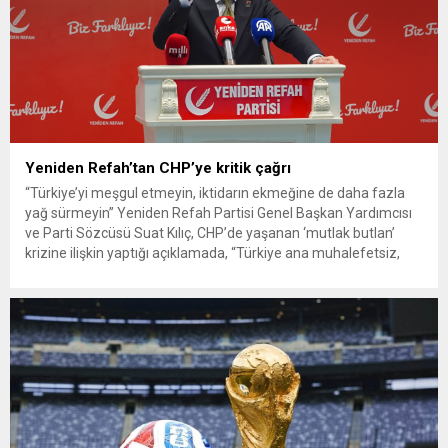
Yeniden Refah’tan CHP’ye kritik çağrı
“Türkiye’yi meşgul etmeyin, iktidarın ekmeğine de daha fazla
yağ sürmeyin” Yeniden Refah Partisi Genel Başkan Yardımcısı
ve Parti Sözcüsü Suat Kılıç, CHP’de yaşanan ‘mutlak butlan’
krizine ilişkin yaptığı açıklamada, “Türkiye ana muhalefetsiz,
ana muhalefet gündemsiz kalmamalıdır. Bir an önce anlaşın,
kurultay kararı alın, sorunun kaynağı değil, çözümün adresi
olun. Türkiye’yi...