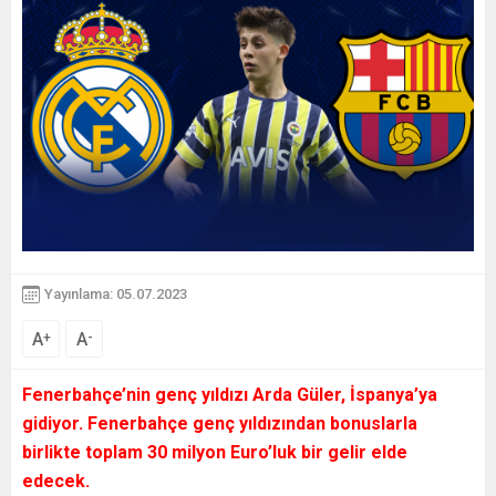
Yayınlama: 05.07.2023
A
A
+
-
Fenerbahçe’nin genç yıldızı Arda Güler, İspanya’ya
gidiyor. Fenerbahçe genç yıldızından bonuslarla
birlikte toplam 30 milyon Euro’luk bir gelir elde
edecek.