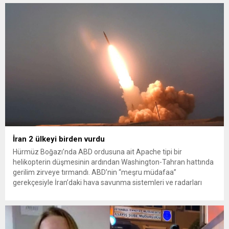
konteynerlerden kağıt topladı. Ünlü şarkıcı Çelik, Samsun’un
İlkadım ilçesinde çöpten kağıt toplayarak...
İran 2 ülkeyi birden vurdu
Hürmüz Boğazı’nda ABD ordusuna ait Apache tipi bir
helikopterin düşmesinin ardından Washington-Tahran hattında
gerilim zirveye tırmandı. ABD’nin “meşru müdafaa”
gerekçesiyle İran’daki hava savunma sistemleri ve radarları
vurmasına, İran Devrim Muhafızları Bahreyn ve Ürdün’deki
Amerikan askeri üslerini hedef alarak sert karşılık verdi. Tahran,
yeni bir ABD saldırısına anında yanıt verileceğini duyurdu....