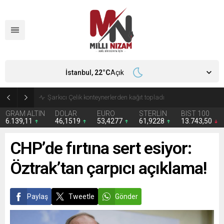
İstanbul,
22
°C
Açık
İran 2 ülkeyi birden vurdu
GRAM ALTIN
DOLAR
EURO
STERLİN
BIST 100
6.139,11
46,1519
53,4277
61,9228
13.743,50
CHP’de fırtına sert esiyor:
Öztrak’tan çarpıcı açıklama!
Paylaş
Tweetle
Gönder