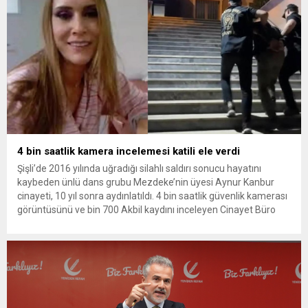
4 bin saatlik kamera incelemesi katili ele verdi
Şişli’de 2016 yılında uğradığı silahlı saldırı sonucu hayatını
kaybeden ünlü dans grubu Mezdeke’nin üyesi Aynur Kanbur
cinayeti, 10 yıl sonra aydınlatıldı. 4 bin saatlik güvenlik kamerası
görüntüsünü ve bin 700 Akbil kaydını inceleyen Cinayet Büro
ekipleri, cinayeti işlediğini itiraf eden maktulün akrabası Bülent
G. ile azmettirici olduğu öne sürülen 2...