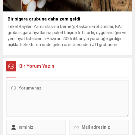
Bir sigara grubuna daha zam geldi
Tekel Bayileri Yardımlaşma Derneği Başkanı Erol Dündar, BAT
grubu sigara fiyatlarına paket başına 5 TL artış uygulandığını ve
yeni fiyat listesinin 5 Haziran 2026 itibarıyla yürürlüğe girdiğini
açıkladı. Sektörün önde gelen üreticilerinden JTI grubunun
gerçekleştirdiği fiyat ayarlamasının hemen ardından, British
American Tobacco (BAT) da zam kararı aldı. Tekel Bayileri
Yardımlaşma...
Bir Yorum Yazın