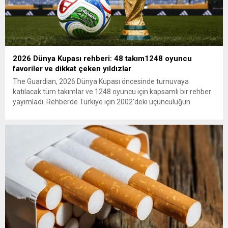
2026 Dünya Kupası rehberi: 48 takım1248 oyuncu
favoriler ve dikkat çeken yıldızlar
The Guardian, 2026 Dünya Kupası öncesinde turnuvaya
katılacak tüm takımlar ve 1248 oyuncu için kapsamlı bir rehber
yayımladı. Rehberde Türkiye için 2002’deki üçüncülüğün
ardından 22 yıl sonra Dünya Kupası’na dönüş vurgusu
yapılırken, Vincenzo Montella’nın takımı “dünya sahnesinde etki
yaratmaya hazır” olarak değerlendirildi. A Milli Takım’ın yıldızı
Arda Güler gösterildi. The...