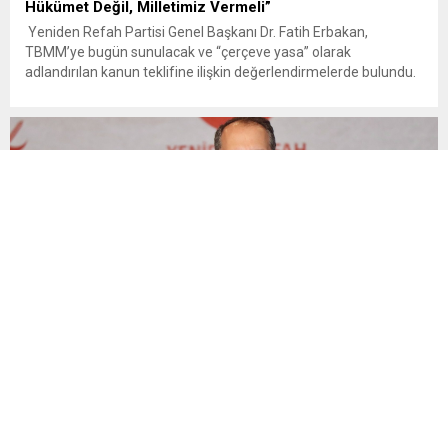
Hükümet Değil, Milletimiz Vermeli”
Yeniden Refah Partisi Genel Başkanı Dr. Fatih Erbakan,
TBMM’ye bugün sunulacak ve “çerçeve yasa” olarak
adlandırılan kanun teklifine ilişkin değerlendirmelerde bulundu.
Erbakan, örgütün tasfiyesini içeren hükümler nedeniyle teklife
‘hayır’ demeyi doğru bulmadıklarını belirterek, “PKK/KCK üyesi
teröristlerin akıbeti ile ilgili kararı devlet kadroları ya da hükümet
ortaklarının değil; şehit aileleri ve...
Fatih Erbakan: “Türkiye Ortadoğu’da barışın değil yeni
istikrarsızlıkların parçası haline getirilmek isteniyor”
Yeniden Refah Partisi Genel Başkanı Dr. Fatih Erbakan, Türkiye,