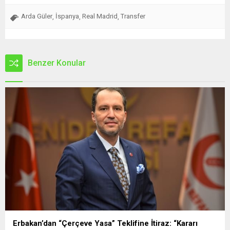
Arda Güler
İspanya
Real Madrid
Transfer
,
,
,
Benzer Konular
Erbakan’dan “Çerçeve Yasa” Teklifine İtiraz: “Kararı