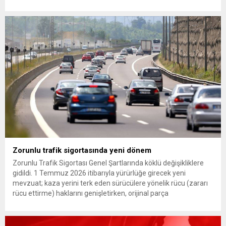
Günaydın, ilk açıklamasında “Olmayan MYK’nın verdiği
hukuksuz bir karardır” dedi. CHP’den tedbirli olarak kesin
çıkarma cezası uygulanmak üzere Yüksek Disiplin Kurulu’na
(YDK) sevk edilen ve partideki tüm görevlerinden...
Zorunlu trafik sigortasında yeni dönem
Zorunlu Trafik Sigortası Genel Şartlarında köklü değişikliklere
gidildi. 1 Temmuz 2026 itibarıyla yürürlüğe girecek yeni
mevzuat; kaza yerini terk eden sürücülere yönelik rücu (zararı
rücu ettirme) haklarını genişletirken, orijinal parça
kullanımındaki yaş sınırını kaldırıyor ve değer kaybı
ödemelerinde hak sahibinin başvuru şartını otomatik hale
getiriyor. Hazine Müsteşarlığına bağlı ilgili kurumlarca...