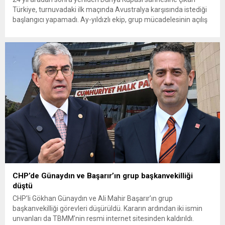
Türkiye, turnuvadaki ilk maçında Avustralya karşısında istediği
başlangıcı yapamadı. Ay-yıldızlı ekip, grup mücadelesinin açılış
karşılaşmasında rakibine 2-0 mağlup olarak Dünya Kupası
serüvenine puansız başladı. Karşılaşmanın ilk dakikalarından
itibaren iki takım da kontrollü bir oyun sergilerken, Avustralya
özellikle hızlı hücumlarla etkili olmaya...
CHP’de Günaydın ve Başarır’ın grup başkanvekilliği
düştü
CHP’li Gökhan Günaydın ve Ali Mahir Başarır’ın grup
başkanvekilliği görevleri düşürüldü. Kararın ardından iki ismin
unvanları da TBMM’nin resmi internet sitesinden kaldırıldı.