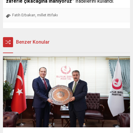
zaferle çıkacağına inanıyoruz’’
ifadelerini kullandı.
Fatih Erbakan
millet ittifakı
,
Benzer Konular