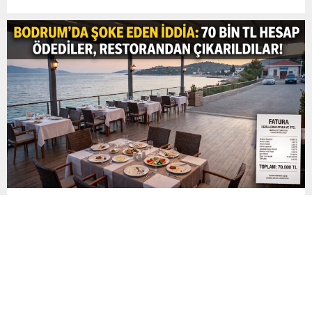
girişimlerde hareketli saatler yaşanıyor. Lokomotiv
Moskova’dan İlk Teklife Ret Galatasaray yönetiminin, Aleksey
Batrakov’un transferi için kulübü Lokomotiv Moskova’ya yaptığı
ilk resmi teklif kabul görmedi. Rus temsilcisi, sarı-kırmızılıların
masaya...
Bodrum’da Şoke Eden İddia: 70 Bin TL Hesap Ödeyen
Aile Restorandan Çıkarıldı
Bodrum’da bir otelin restoranında yemek yiyen 9 kişilik aile, iş
insanı Rahmi Koç’un mekana gelmesi gerekçesiyle servislerinin
durdurulduğunu ve restorandan ayrılmalarının istendiğini iddia
etti. Yaklaşık 70 bin TL hesap ödeyen aile, yaşananların
ardından jandarmaya giderek şikâyetçi oldu. Olay, Bodrum’da
hizmet veren bir otelin restoranında meydana geldi. Edinilen