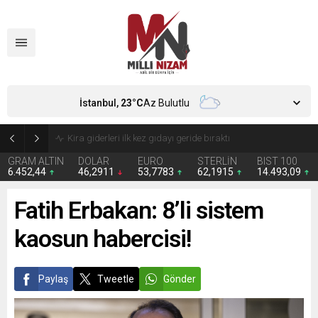
İstanbul,
23
°C
Az Bulutlu
Kira giderleri ilk kez gıdayı geride bıraktı
GRAM ALTIN
DOLAR
EURO
STERLİN
BIST 100
6.452,44
46,2911
53,7783
62,1915
14.493,09
Fatih Erbakan: 8’li sistem
kaosun habercisi!
Paylaş
Tweetle
Gönder