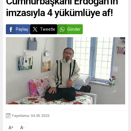
Cumhurbaşkanı Erdoğan’ın
imzasıyla 4 yükümlüye af!
Paylaş
Tweetle
Gönder
Yayınlama: 04.05.2023
A
A
+
-