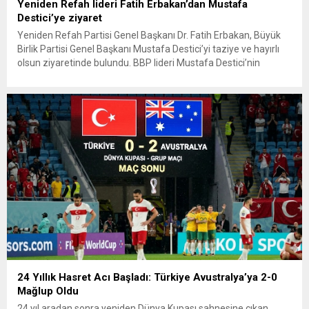
Yeniden Refah lideri Fatih Erbakan’dan Mustafa
Destici’ye ziyaret
Yeniden Refah Partisi Genel Başkanı Dr. Fatih Erbakan, Büyük
Birlik Partisi Genel Başkanı Mustafa Destici’yi taziye ve hayırlı
olsun ziyaretinde bulundu. BBP lideri Mustafa Destici’nin
geçtiğimiz günlerde vefat eden ağabeyi dolayısıyla başsağlığı
ve partisinin 13’üncü Olağan Kurultayı’nda yeniden genel
başkan seçilmesi nedeniyle hayırlı olsun ziyaretinde bulunan
Erbakan’a, Genel Başkan Yardımcıları...
24 Yıllık Hasret Acı Başladı: Türkiye Avustralya’ya 2-0
Mağlup Oldu
24 yıl aradan sonra yeniden Dünya Kupası sahnesine çıkan