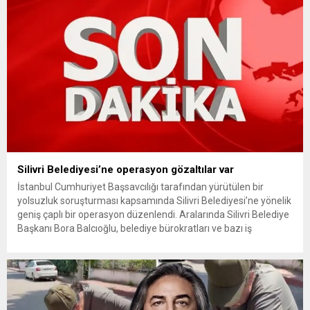
Silivri Belediyesi’ne operasyon gözaltılar var
İstanbul Cumhuriyet Başsavcılığı tarafından yürütülen bir
yolsuzluk soruşturması kapsamında Silivri Belediyesi’ne yönelik
geniş çaplı bir operasyon düzenlendi. Aralarında Silivri Belediye
Başkanı Bora Balcıoğlu, belediye bürokratları ve bazı iş
insanlarının da bulunduğu çok sayıda kişi hakkında gözaltı kararı
uygulandı. Emniyet güçlerinin belediye binasındaki teknik
inceleme ve arama çalışmaları devam ediyor. İstanbul’da...