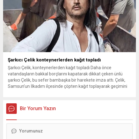
Şarkıcı Çelik konteynerlerden kağıt topladı
Şarkıcı Çelik, konteynerlerden kağıt topladı Daha önce
vatandaşların bakkal borçlarını kapatarak dikkat çeken ünlü
şarkıcı Çelik, bu sefer bambaşka bir harekete imza attı. Çelik,
Samsun’un İlkadım ilçesinde çöpten kağıt toplayarak geçimini
sağlayan Serpil Hanım’a destek oldu. Çelik, sokaklardaki
konteynerlerden kağıt topladı. Ünlü şarkıcı Çelik, Samsun’un
İlkadım ilçesinde çöpten kağıt toplayarak...
Bir Yorum Yazın