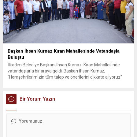
Başkan İhsan Kurnaz Kıran Mahallesinde Vatandaşla
Buluştu
İlkadım Belediye Başkanı İhsan Kurnaz, Kıran Mahallesinde
vatandaşlarla bir araya geldi. Başkan İhsan Kurnaz,
“Hemşehrilerimizin tüm talep ve önerilerini dikkate alıyoruz”
dedi. İlkadım Belediye Başkanı İhsan Kurnaz, mahalle ziyaretleri
kapsamında Kıran Mahallesini ziyaret etti. Mahalle sakinleriyle
sohbet eden, onların talep ve önerileri dinleyen Başkan İhsan
Bir Yorum Yazın
Kurnaz, gelen taleplerin çözümü için...