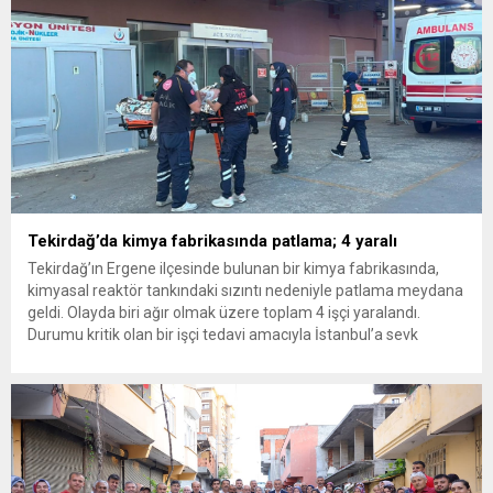
Tekirdağ’da kimya fabrikasında patlama; 4 yaralı
Tekirdağ’ın Ergene ilçesinde bulunan bir kimya fabrikasında,
kimyasal reaktör tankındaki sızıntı nedeniyle patlama meydana
geldi. Olayda biri ağır olmak üzere toplam 4 işçi yaralandı.
Durumu kritik olan bir işçi tedavi amacıyla İstanbul’a sevk
edilirken, bölgede AFAD ve KBRN ekipleri tarafından geniş çaplı
güvenlik ve sızıntı incelemesi başlatıldı. Tekirdağ’ın Ergene
ilçesine...