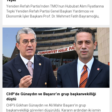
Tepki
Yeniden Refah Partisi’nden TMO’nun Hububat Alım Fiyatlarına
Tepki Yeniden Refah Partisi Genel Başkan Yardımcısı ve
Ekonomik İşler Başkanı Prof. Dr. Mehmet Fatih Bayramoğlu,
Toprak Mahsulleri Ofisi’nin (TMO) açıkladığı hububat alım
fiyatlarına ilişkin yazılı bir açıklama yaptı. Bayramoğlu, açıklanan
fiyatların çiftçinin artan maliyetlerini karşılamaktan uzak
olduğunu savunarak fiyatların yeniden değerlendirilmesi
çağrısında...
CHP’de Günaydın ve Başarır’ın grup başkanvekilliği
düştü
CHP’li Gökhan Günaydın ve Ali Mahir Başarır’ın grup
başkanvekilliği görevleri düşürüldü. Kararın ardından iki ismin