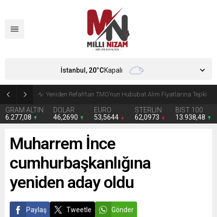
İstanbul,
20
°C
Kapalı
CHP’de Günaydın ve Başarır’ın grup başkanvekilliği düştü
GRAM ALTIN
DOLAR
EURO
STERLİN
BIST 100
6.277,08
46,2690
53,5644
62,0973
13.938,48
Muharrem İnce
cumhurbaşkanlığına
yeniden aday oldu
Paylaş
Tweetle
Gönder