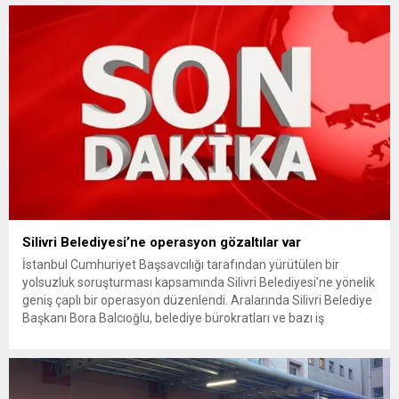
ödemelerinde hak sahibinin başvuru şartını otomatik hale
getiriyor. Hazine Müsteşarlığına bağlı ilgili kurumlarca...
Silivri Belediyesi’ne operasyon gözaltılar var
İstanbul Cumhuriyet Başsavcılığı tarafından yürütülen bir
yolsuzluk soruşturması kapsamında Silivri Belediyesi’ne yönelik
geniş çaplı bir operasyon düzenlendi. Aralarında Silivri Belediye
Başkanı Bora Balcıoğlu, belediye bürokratları ve bazı iş
insanlarının da bulunduğu çok sayıda kişi hakkında gözaltı kararı
uygulandı. Emniyet güçlerinin belediye binasındaki teknik
inceleme ve arama çalışmaları devam ediyor. İstanbul’da...