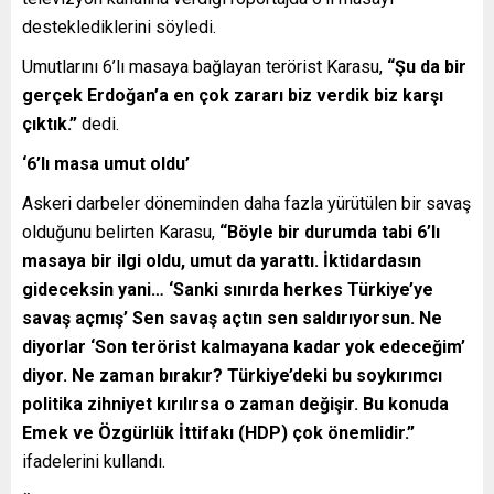
desteklediklerini söyledi.
Umutlarını 6’lı masaya bağlayan terörist Karasu,
“Şu da bir
gerçek Erdoğan’a en çok zararı biz verdik biz karşı
çıktık.”
dedi.
‘6’lı masa umut oldu’
Askeri darbeler döneminden daha fazla yürütülen bir savaş
olduğunu belirten Karasu,
“Böyle bir durumda tabi 6’lı
masaya bir ilgi oldu, umut da yarattı. İktidardasın
gideceksin yani… ‘Sanki sınırda herkes Türkiye’ye
savaş açmış’ Sen savaş açtın sen saldırıyorsun. Ne
diyorlar ‘Son terörist kalmayana kadar yok edeceğim’
diyor. Ne zaman bırakır? Türkiye’deki bu soykırımcı
politika zihniyet kırılırsa o zaman değişir. Bu konuda
Emek ve Özgürlük İttifakı (HDP) çok önemlidir.”
ifadelerini kullandı.