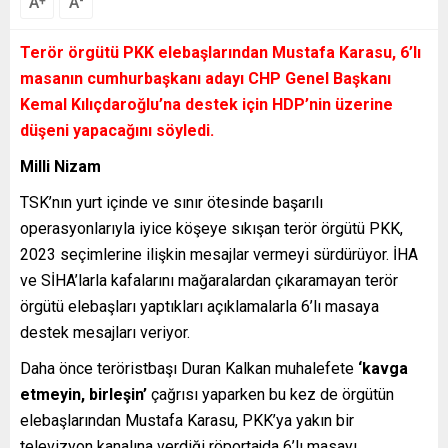
A
A
+
-
Terör örgütü PKK elebaşlarından Mustafa Karasu, 6’lı
masanın cumhurbaşkanı adayı CHP Genel Başkanı
Kemal Kılıçdaroğlu’na destek için HDP’nin üzerine
düşeni yapacağını söyledi.
Milli Nizam
TSK’nın yurt içinde ve sınır ötesinde başarılı
operasyonlarıyla iyice köşeye sıkışan terör örgütü PKK,
2023 seçimlerine ilişkin mesajlar vermeyi sürdürüyor. İHA
ve SİHA’larla kafalarını mağaralardan çıkaramayan terör
örgütü elebaşları yaptıkları açıklamalarla 6’lı masaya
destek mesajları veriyor.
Daha önce teröristbaşı Duran Kalkan muhalefete
‘kavga
etmeyin, birleşin’
çağrısı yaparken bu kez de örgütün
elebaşlarından Mustafa Karasu, PKK’ya yakın bir
televizyon kanalına verdiği röportajda 6’lı masayı