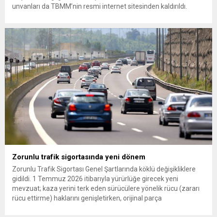
unvanları da TBMM’nin resmi internet sitesinden kaldırıldı.
Günaydın, ilk açıklamasında “Olmayan MYK’nın verdiği
hukuksuz bir karardır” dedi. CHP’den tedbirli olarak kesin
çıkarma cezası uygulanmak üzere Yüksek Disiplin Kurulu’na
(YDK) sevk edilen ve partideki tüm görevlerinden...
Zorunlu trafik sigortasında yeni dönem
Zorunlu Trafik Sigortası Genel Şartlarında köklü değişikliklere
gidildi. 1 Temmuz 2026 itibarıyla yürürlüğe girecek yeni
mevzuat; kaza yerini terk eden sürücülere yönelik rücu (zararı
rücu ettirme) haklarını genişletirken, orijinal parça
kullanımındaki yaş sınırını kaldırıyor ve değer kaybı