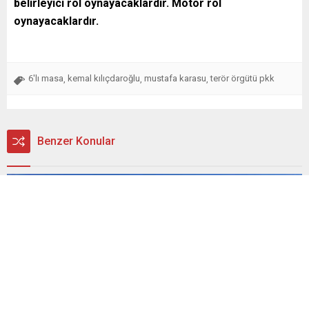
belirleyici rol oynayacaklardır. Motor rol
oynayacaklardır.
6'lı masa
kemal kılıçdaroğlu
mustafa karasu
terör örgütü pkk
,
,
,
Benzer Konular