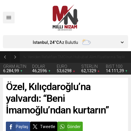
İstanbul,
24
°C
Az Bulutlu
CHP’de Günaydın ve Başarır’ın grup başkanvekilliği düştü
GRAM ALTIN
DOLAR
EURO
STERLİN
BIST 100
6.284,99
46,2596
53,6298
62,1329
14.111,39
Özel, Kılıçdaroğlu’na
yalvardı: “Beni
İmamoğlu’ndan kurtarın”
Paylaş
Tweetle
Gönder