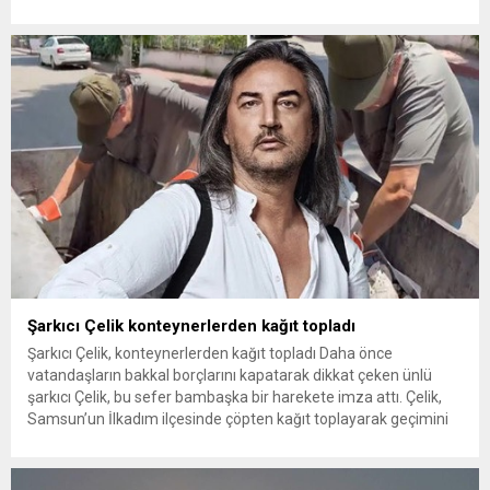
insanlarının da bulunduğu çok sayıda kişi hakkında gözaltı kararı
uygulandı. Emniyet güçlerinin belediye binasındaki teknik
inceleme ve arama çalışmaları devam ediyor. İstanbul’da...
Şarkıcı Çelik konteynerlerden kağıt topladı
Şarkıcı Çelik, konteynerlerden kağıt topladı Daha önce
vatandaşların bakkal borçlarını kapatarak dikkat çeken ünlü
şarkıcı Çelik, bu sefer bambaşka bir harekete imza attı. Çelik,
Samsun’un İlkadım ilçesinde çöpten kağıt toplayarak geçimini
sağlayan Serpil Hanım’a destek oldu. Çelik, sokaklardaki
konteynerlerden kağıt topladı. Ünlü şarkıcı Çelik, Samsun’un
İlkadım ilçesinde çöpten kağıt toplayarak...