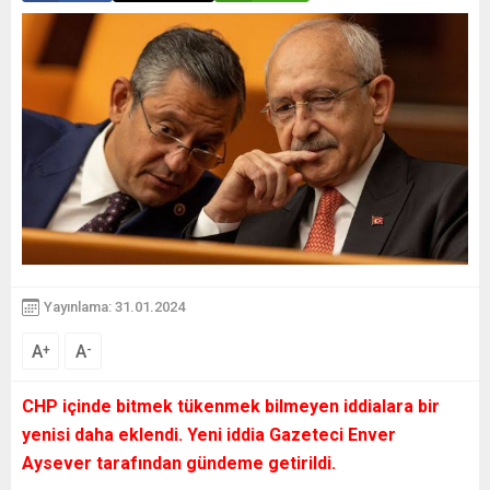
Yayınlama: 31.01.2024
A
A
+
-
CHP içinde bitmek tükenmek bilmeyen iddialara bir
yenisi daha eklendi. Yeni iddia Gazeteci Enver
Aysever tarafından gündeme getirildi.