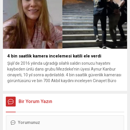
4 bin saatlik kamera incelemesi katili ele verdi
Şişli’de 2016 yılında uğradığı silahlı saldırı sonucu hayatını
kaybeden ünlü dans grubu Mezdeke’nin üyesi Aynur Kanbur
cinayeti, 10 yıl sonra aydınlatıldı. 4 bin saatlik güvenlik kamerası
görüntüsünü ve bin 700 Akbil kaydını inceleyen Cinayet Büro
ekipleri, cinayeti işlediğini itiraf eden maktulün akrabası Bülent
G. ile azmettirici olduğu öne sürülen 2...
Bir Yorum Yazın