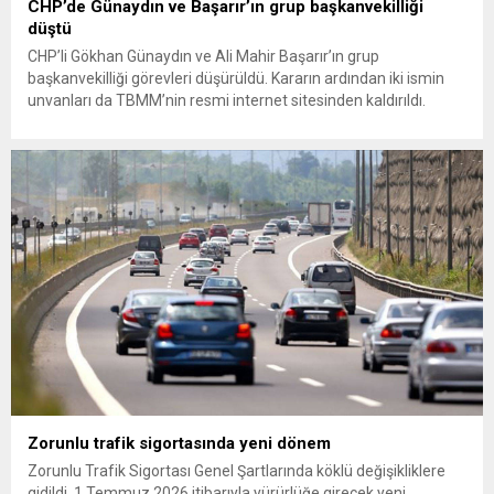
CHP’de Günaydın ve Başarır’ın grup başkanvekilliği
düştü
CHP’li Gökhan Günaydın ve Ali Mahir Başarır’ın grup
başkanvekilliği görevleri düşürüldü. Kararın ardından iki ismin
unvanları da TBMM’nin resmi internet sitesinden kaldırıldı.
Günaydın, ilk açıklamasında “Olmayan MYK’nın verdiği
hukuksuz bir karardır” dedi. CHP’den tedbirli olarak kesin
çıkarma cezası uygulanmak üzere Yüksek Disiplin Kurulu’na
(YDK) sevk edilen ve partideki tüm görevlerinden...
Zorunlu trafik sigortasında yeni dönem
Zorunlu Trafik Sigortası Genel Şartlarında köklü değişikliklere
gidildi. 1 Temmuz 2026 itibarıyla yürürlüğe girecek yeni