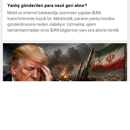
Yanlış gönderilen para nasıl geri alınır?
Mobil ve internet bankacılığı üzerinden yapılan IBAN
transferlerinde küçük bir dikkatsizlik, paranın yanlış hesaba
gönderilmesine neden olabiliyor. Uzmanlar, işlem
tamamlanmadan önce IBAN bilgilerinin yanı sıra alıcının kimlik
bilgilerinin de mutlaka kontrol edilmesini öneriyor. Günlük
bankacılık işlemlerinin önemli bir bölümünü oluşturan para
transferlerinde, özellikle IBAN’ın yanlış yazılması veya alıcı
bilgilerinin kontrol...
Trump İran Savaşından Pişman mı?
Trump İran Savaşından Pişman mı? Gürbüz Evren’den Dikkat