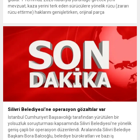
mevzuat; kaza yerini terk eden sürücülere yönelik rücu (zararı
rücu ettirme) haklarını genişletirken, orijinal parça
kullanımındaki yaş sınırını kaldırıyor ve değer kaybı
ödemelerinde hak sahibinin başvuru şartını otomatik hale
getiriyor. Hazine Müsteşarlığına bağlı ilgili kurumlarca...
Silivri Belediyesi’ne operasyon gözaltılar var
İstanbul Cumhuriyet Başsavcılığı tarafından yürütülen bir
yolsuzluk soruşturması kapsamında Silivri Belediyesi’ne yönelik
geniş çaplı bir operasyon düzenlendi. Aralarında Silivri Belediye
Başkanı Bora Balcıoğlu, belediye bürokratları ve bazı iş