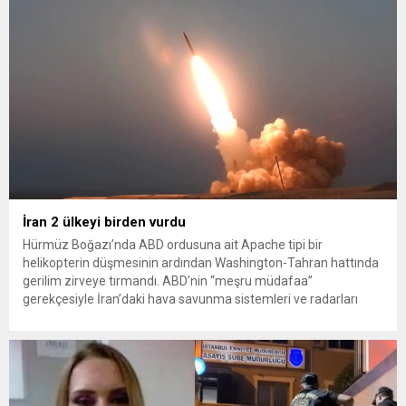
İran 2 ülkeyi birden vurdu
Hürmüz Boğazı’nda ABD ordusuna ait Apache tipi bir
helikopterin düşmesinin ardından Washington-Tahran hattında
gerilim zirveye tırmandı. ABD’nin “meşru müdafaa”
gerekçesiyle İran’daki hava savunma sistemleri ve radarları
vurmasına, İran Devrim Muhafızları Bahreyn ve Ürdün’deki
Amerikan askeri üslerini hedef alarak sert karşılık verdi. Tahran,
yeni bir ABD saldırısına anında yanıt verileceğini duyurdu....