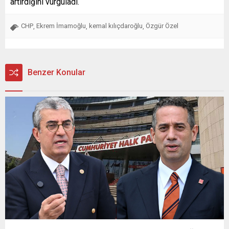
artırdığını vurguladı.
CHP
Ekrem İmamoğlu
kemal kılıçdaroğlu
Özgür Özel
,
,
,
Benzer Konular