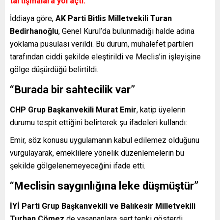
tartışmalara yol açtı.
İddiaya göre,
AK Parti Bitlis Milletvekili Turan
Bedirhanoğlu
, Genel Kurul’da bulunmadığı halde adına
yoklama pusulası verildi. Bu durum, muhalefet partileri
tarafından ciddi şekilde eleştirildi ve Meclis’in işleyişine
gölge düşürdüğü belirtildi.
“Burada bir sahtecilik var”
CHP Grup Başkanvekili Murat Emir
, katip üyelerin
durumu tespit ettiğini belirterek şu ifadeleri kullandı:
Emir, söz konusu uygulamanın kabul edilemez olduğunu
vurgulayarak, emeklilere yönelik düzenlemelerin bu
şekilde gölgelenemeyeceğini ifade etti.
“Meclisin saygınlığına leke düşmüştür”
İYİ Parti Grup Başkanvekili ve Balıkesir Milletvekili
Turhan Çömez
de yaşananlara sert tepki gösterdi.