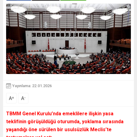
Yayınlama: 22.01.2026
A
A
+
-
TBMM Genel Kurulu’nda
emeklilere ilişkin yasa
teklifinin
görüşüldüğü oturumda, yoklama sırasında
yaşandığı öne sürülen bir usulsüzlük Meclis’te