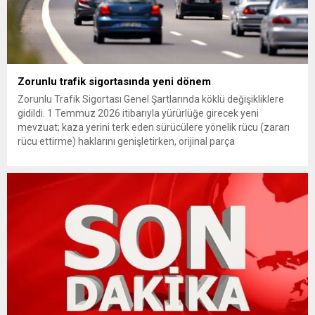
Zorunlu trafik sigortasında yeni dönem
Zorunlu Trafik Sigortası Genel Şartlarında köklü değişikliklere
gidildi. 1 Temmuz 2026 itibarıyla yürürlüğe girecek yeni
mevzuat; kaza yerini terk eden sürücülere yönelik rücu (zararı
rücu ettirme) haklarını genişletirken, orijinal parça
kullanımındaki yaş sınırını kaldırıyor ve değer kaybı
ödemelerinde hak sahibinin başvuru şartını otomatik hale
getiriyor. Hazine Müsteşarlığına bağlı ilgili kurumlarca...