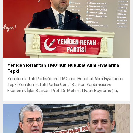
Yeniden Refah’tan TMO’nun Hububat Alım Fiyatlarına
Tepki
Yeniden Refah Partisi’nden TMO’nun Hububat Alım Fiyatlarına
Tepki Yeniden Refah Partisi Genel Başkan Yardımcısı ve
Ekonomik İşler Başkanı Prof. Dr. Mehmet Fatih Bayramoğlu,
Toprak Mahsulleri Ofisi’nin (TMO) açıkladığı hububat alım
fiyatlarına ilişkin yazılı bir açıklama yaptı. Bayramoğlu, açıklanan
fiyatların çiftçinin artan maliyetlerini karşılamaktan uzak
olduğunu savunarak fiyatların yeniden değerlendirilmesi
çağrısında...