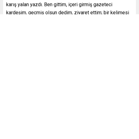
karış yalan yazdı. Ben gittim, içeri girmiş gazeteci
kardeşim, geçmiş olsun dedim, ziyaret ettim; bir kelimesi
doğru değil” diyerek Aysever’i hedef almıştı.
Ekrem İmamoğlu
Enver Aysever
Özgür Özel
,
,
Benzer Konular