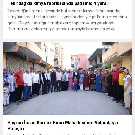
Tekirdağ’da kimya fabrikasında patlama; 4 yaralı
Tekirdağ’ın Ergene ilçesinde bulunan bir kimya fabrikasında,
kimyasal reaktör tankındaki sızıntı nedeniyle patlama meydana
geldi. Olayda biri ağır olmak üzere toplam 4 işçi yaralandı.
Durumu kritik olan bir işçi tedavi amacıyla İstanbul’a sevk
edilirken, bölgede AFAD ve KBRN ekipleri tarafından geniş çaplı
güvenlik ve sızıntı incelemesi başlatıldı. Tekirdağ’ın Ergene
ilçesine...
Başkan İhsan Kurnaz Kıran Mahallesinde Vatandaşla
Buluştu