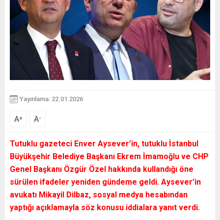
Yayınlama: 22.01.2026
A
A
+
-
Tutuklu gazeteci Enver Aysever’in, tutuklu İstanbul
Büyükşehir Belediye Başkanı Ekrem İmamoğlu ve CHP
Genel Başkanı Özgür Özel hakkında kullandığı öne
sürülen ifadeler yeniden gündeme geldi. Aysever’in
avukatı Mikayil Dilbaz, sosyal medya hesabından
yaptığı açıklamayla söz konusu iddialara yanıt verdi.