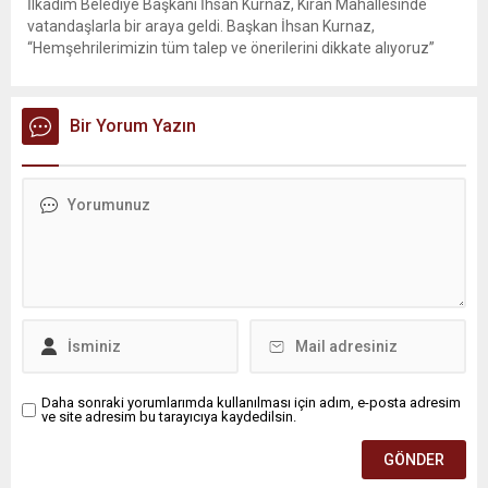
İlkadım Belediye Başkanı İhsan Kurnaz, Kıran Mahallesinde
vatandaşlarla bir araya geldi. Başkan İhsan Kurnaz,
“Hemşehrilerimizin tüm talep ve önerilerini dikkate alıyoruz”
dedi. İlkadım Belediye Başkanı İhsan Kurnaz, mahalle ziyaretleri
kapsamında Kıran Mahallesini ziyaret etti. Mahalle sakinleriyle
sohbet eden, onların talep ve önerileri dinleyen Başkan İhsan
Bir Yorum Yazın
Kurnaz, gelen taleplerin çözümü için...
Daha sonraki yorumlarımda kullanılması için adım, e-posta adresim
ve site adresim bu tarayıcıya kaydedilsin.