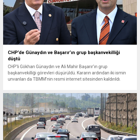
CHP’de Günaydın ve Başarır’ın grup başkanvekilliği
düştü
CHP’li Gökhan Günaydın ve Ali Mahir Başarır’ın grup
başkanvekilliği görevleri düşürüldü. Kararın ardından iki ismin
unvanları da TBMM’nin resmi internet sitesinden kaldırıldı.
Günaydın, ilk açıklamasında “Olmayan MYK’nın verdiği
hukuksuz bir karardır” dedi. CHP’den tedbirli olarak kesin
çıkarma cezası uygulanmak üzere Yüksek Disiplin Kurulu’na
(YDK) sevk edilen ve partideki tüm görevlerinden...