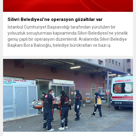
Silivri Belediyesi’ne operasyon gözaltılar var
İstanbul Cumhuriyet Başsavcılığı tarafından yürütülen bir
yolsuzluk soruşturması kapsamında Silivri Belediyesi’ne yönelik
geniş çaplı bir operasyon düzenlendi. Aralarında Silivri Belediye
Başkanı Bora Balcıoğlu, belediye bürokratları ve bazı iş
insanlarının da bulunduğu çok sayıda kişi hakkında gözaltı kararı
uygulandı. Emniyet güçlerinin belediye binasındaki teknik
inceleme ve arama çalışmaları devam ediyor. İstanbul’da...