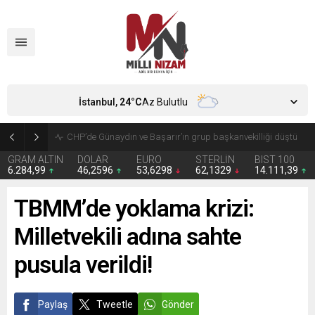
İstanbul,
24
°C
Az Bulutlu
CHP’de Günaydın ve Başarır’ın grup başkanvekilliği düştü
GRAM ALTIN
DOLAR
EURO
STERLİN
BIST 100
6.284,99
46,2596
53,6298
62,1329
14.111,39
TBMM’de yoklama krizi:
Milletvekili adına sahte
pusula verildi!
Paylaş
Tweetle
Gönder