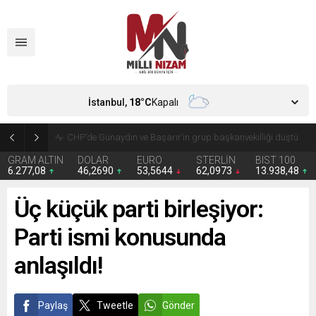
İstanbul,
18
°C
Kapalı
CHP’de Günaydın ve Başarır’ın grup başkanvekilliği düştü
GRAM ALTIN
DOLAR
EURO
STERLİN
BIST 100
6.277,08
46,2690
53,5644
62,0973
13.938,48
Üç küçük parti birleşiyor:
Parti ismi konusunda
anlaşıldı!
Paylaş
Tweetle
Gönder