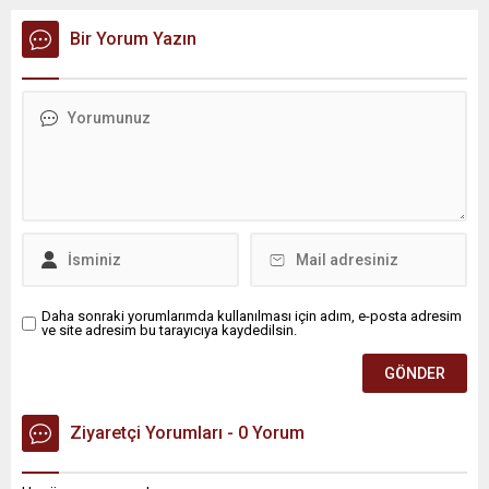
kapsamında Kıran Mahallesini ziyaret etti. Mahalle sakinleriyle
sohbet eden, onların talep ve önerileri dinleyen Başkan İhsan
Bir Yorum Yazın
Kurnaz, gelen taleplerin çözümü için...
Daha sonraki yorumlarımda kullanılması için adım, e-posta adresim
ve site adresim bu tarayıcıya kaydedilsin.
Ziyaretçi Yorumları - 0 Yorum