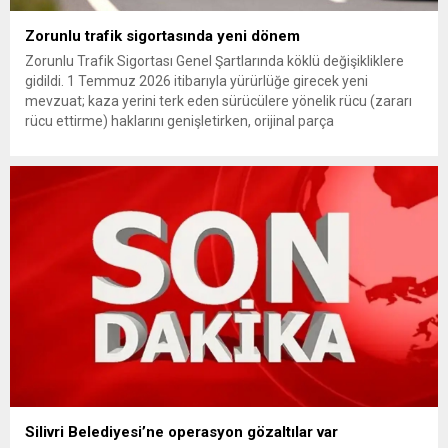
Zorunlu trafik sigortasında yeni dönem
Zorunlu Trafik Sigortası Genel Şartlarında köklü değişikliklere
gidildi. 1 Temmuz 2026 itibarıyla yürürlüğe girecek yeni
mevzuat; kaza yerini terk eden sürücülere yönelik rücu (zararı
rücu ettirme) haklarını genişletirken, orijinal parça
kullanımındaki yaş sınırını kaldırıyor ve değer kaybı
ödemelerinde hak sahibinin başvuru şartını otomatik hale
getiriyor. Hazine Müsteşarlığına bağlı ilgili kurumlarca...
Silivri Belediyesi’ne operasyon gözaltılar var