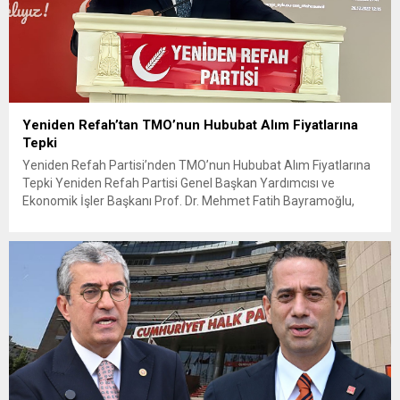
Yeniden Refah’tan TMO’nun Hububat Alım Fiyatlarına
Tepki
Yeniden Refah Partisi’nden TMO’nun Hububat Alım Fiyatlarına
Tepki Yeniden Refah Partisi Genel Başkan Yardımcısı ve
Ekonomik İşler Başkanı Prof. Dr. Mehmet Fatih Bayramoğlu,
Toprak Mahsulleri Ofisi’nin (TMO) açıkladığı hububat alım
fiyatlarına ilişkin yazılı bir açıklama yaptı. Bayramoğlu, açıklanan
fiyatların çiftçinin artan maliyetlerini karşılamaktan uzak
olduğunu savunarak fiyatların yeniden değerlendirilmesi
çağrısında...