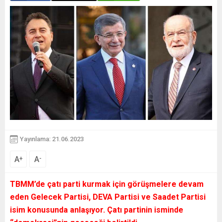
Yayınlama: 21.06.2023
A
A
+
-
TBMM’de çatı parti kurmak için görüşmelere devam
eden Gelecek Partisi, DEVA Partisi ve Saadet Partisi
isim konusunda anlaşıyor. Çatı partinin isminde