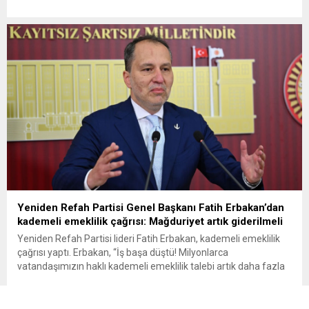
yararlanabilecek. Kamu alacaklarının yeniden
yapılandırılmasına olanak tanıyan düzenleme kapsamında
başvurular 31 Ağustos tarihinde sona eriyor. Hak sahiplerine 72
aya varan...
Yeniden Refah Partisi Genel Başkanı Fatih Erbakan’dan
kademeli emeklilik çağrısı: Mağduriyet artık giderilmeli
Yeniden Refah Partisi lideri Fatih Erbakan, kademeli emeklilik
çağrısı yaptı. Erbakan, “İş başa düştü! Milyonlarca
vatandaşımızın haklı kademeli emeklilik talebi artık daha fazla
ertelenmemelidir” dedi Yeniden Refah Partisi Genel Başkanı
Fatih Erbakan, milyonlarca vatandaşın kademeli emeklilik
talebinin daha fazla ertelenmemesi gerektiğini belirterek, “Bir