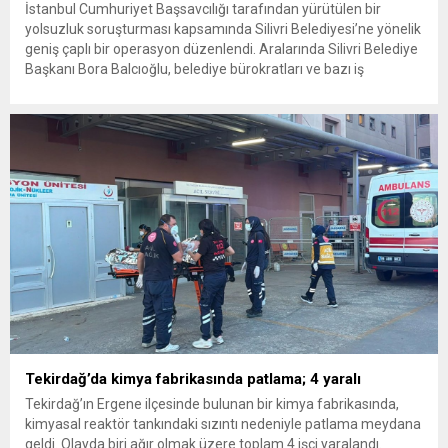
İstanbul Cumhuriyet Başsavcılığı tarafından yürütülen bir
yolsuzluk soruşturması kapsamında Silivri Belediyesi’ne yönelik
geniş çaplı bir operasyon düzenlendi. Aralarında Silivri Belediye
Başkanı Bora Balcıoğlu, belediye bürokratları ve bazı iş
insanlarının da bulunduğu çok sayıda kişi hakkında gözaltı kararı
uygulandı. Emniyet güçlerinin belediye binasındaki teknik
inceleme ve arama çalışmaları devam ediyor. İstanbul’da...
Tekirdağ’da kimya fabrikasında patlama; 4 yaralı
Tekirdağ’ın Ergene ilçesinde bulunan bir kimya fabrikasında,
kimyasal reaktör tankındaki sızıntı nedeniyle patlama meydana
geldi. Olayda biri ağır olmak üzere toplam 4 işçi yaralandı.