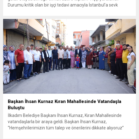
Durumu kritik olan bir işçi tedavi amacıyla İstanbul’a sevk
edilirken, bölgede AFAD ve KBRN ekipleri tarafından geniş çaplı
güvenlik ve sızıntı incelemesi başlatıldı. Tekirdağ’ın Ergene
ilçesine...
Başkan İhsan Kurnaz Kıran Mahallesinde Vatandaşla
Buluştu
İlkadım Belediye Başkanı İhsan Kurnaz, Kıran Mahallesinde
vatandaşlarla bir araya geldi. Başkan İhsan Kurnaz,
“Hemşehrilerimizin tüm talep ve önerilerini dikkate alıyoruz”
dedi. İlkadım Belediye Başkanı İhsan Kurnaz, mahalle ziyaretleri