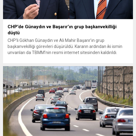
CHP’de Günaydın ve Başarır’ın grup başkanvekilliği
düştü
CHP’li Gökhan Günaydın ve Ali Mahir Başarır’ın grup
başkanvekilliği görevleri düşürüldü. Kararın ardından iki ismin
unvanları da TBMM’nin resmi internet sitesinden kaldırıldı.
Günaydın, ilk açıklamasında “Olmayan MYK’nın verdiği
hukuksuz bir karardır” dedi. CHP’den tedbirli olarak kesin
çıkarma cezası uygulanmak üzere Yüksek Disiplin Kurulu’na
(YDK) sevk edilen ve partideki tüm görevlerinden...