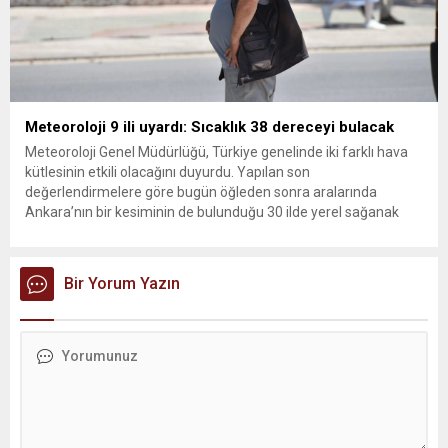
Meteoroloji 9 ili uyardı: Sıcaklık 38 dereceyi bulacak
Meteoroloji Genel Müdürlüğü, Türkiye genelinde iki farklı hava
kütlesinin etkili olacağını duyurdu. Yapılan son
değerlendirmelere göre bugün öğleden sonra aralarında
Ankara’nın bir kesiminin de bulunduğu 30 ilde yerel sağanak
yağış geçişleri beklenirken; Ege ve Güneydoğu Anadolu
bölgelerindeki 9 ilde ise hava sıcaklıkları mevsim normallerinin
üzerine çıkarak yaz değerlerine ulaşacak. Ayrıca...
Bir Yorum Yazın