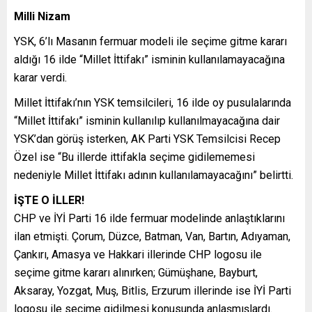
Milli Nizam
YSK, 6’lı Masanın fermuar modeli ile seçime gitme kararı
aldığı 16 ilde “Millet İttifakı” isminin kullanılamayacağına
karar verdi.
Millet İttifakı’nın YSK temsilcileri, 16 ilde oy pusulalarında
“Millet İttifakı” isminin kullanılıp kullanılmayacağına dair
YSK’dan görüş isterken, AK Parti YSK Temsilcisi Recep
Özel ise “Bu illerde ittifakla seçime gidilememesi
nedeniyle Millet İttifakı adının kullanılamayacağını” belirtti.
İŞTE O İLLER!
CHP ve İYİ Parti 16 ilde fermuar modelinde anlaştıklarını
ilan etmişti. Çorum, Düzce, Batman, Van, Bartın, Adıyaman,
Çankırı, Amasya ve Hakkari illerinde CHP logosu ile
seçime gitme kararı alınırken; Gümüşhane, Bayburt,
Aksaray, Yozgat, Muş, Bitlis, Erzurum illerinde ise İYİ Parti
logosu ile seçime gidilmesi konusunda anlaşmışlardı.