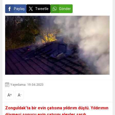
Paylaş
Tweetle
Gönder
Yayınlama: 19.04.2023
A
A
+
-
Zonguldak’ta bir evin çatısına yıldırım düştü. Yıldırımın
düşmesi sonucu evin çatısını alevler sardı.