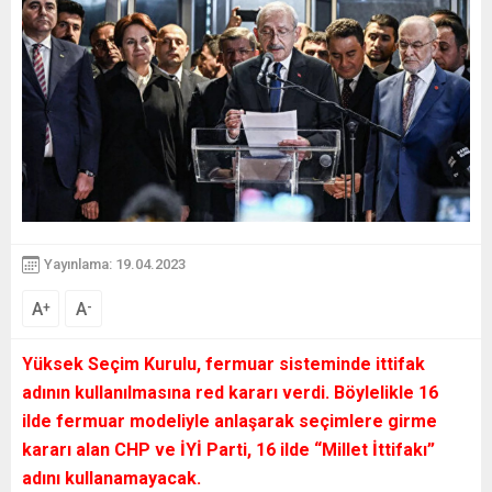
Yayınlama: 19.04.2023
A
A
+
-
Yüksek Seçim Kurulu, fermuar sisteminde ittifak
adının kullanılmasına red kararı verdi. Böylelikle 16
ilde fermuar modeliyle anlaşarak seçimlere girme
kararı alan CHP ve İYİ Parti, 16 ilde “Millet İttifakı”
adını kullanamayacak.