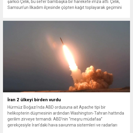
şarkıcı Çelik, bu sefer bambaşka bir harekete imza attı. Çelik,
Samsun’un İlkadım ilçesinde çöpten kağıt toplayarak geçimini
sağlayan Serpil Hanım’a destek oldu. Çelik, sokaklardaki
konteynerlerden kağıt topladı. Ünlü şarkıcı Çelik, Samsun’un
İlkadım ilçesinde çöpten kağıt toplayarak...
İran 2 ülkeyi birden vurdu
Hürmüz Boğazı’nda ABD ordusuna ait Apache tipi bir
helikopterin düşmesinin ardından Washington-Tahran hattında
gerilim zirveye tırmandı. ABD’nin “meşru müdafaa”
gerekçesiyle İran’daki hava savunma sistemleri ve radarları
vurmasına, İran Devrim Muhafızları Bahreyn ve Ürdün’deki