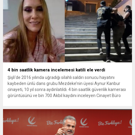
soruşturmada tutuklamalar genişliyor. Son olarak dönemin...
4 bin saatlik kamera incelemesi katili ele verdi
Şişli’de 2016 yılında uğradığı silahlı saldırı sonucu hayatını
kaybeden ünlü dans grubu Mezdeke’nin üyesi Aynur Kanbur
cinayeti, 10 yıl sonra aydınlatıldı. 4 bin saatlik güvenlik kamerası
görüntüsünü ve bin 700 Akbil kaydını inceleyen Cinayet Büro
ekipleri, cinayeti işlediğini itiraf eden maktulün akrabası Bülent
G. ile azmettirici olduğu öne sürülen 2...