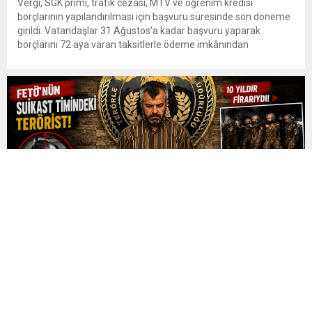
Vergi, SGK primi, trafik cezası, MTV ve öğrenim kredisi
borçlarının yapılandırılması için başvuru süresinde son döneme
girildi. Vatandaşlar 31 Ağustos’a kadar başvuru yaparak
borçlarını 72 aya varan taksitlerle ödeme imkânından
yararlanabilecek. Kamu alacaklarının yeniden
yapılandırılmasına olanak tanıyan düzenleme kapsamında
başvurular 31 Ağustos tarihinde sona eriyor. Hak sahiplerine 72
aya varan...
FETÖ’nün Suikast Timindeki Firari Burkay Karatepe
Tutuklandı
15 Temmuz 2016’daki darbe girişimi sırasında Marmaris’te
Cumhurbaşkanı Recep Tayyip Erdoğan’a yönelik suikast