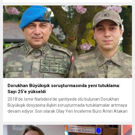
Amerikan askeri üslerini hedef alarak sert karşılık verdi. Tahran,
yeni bir ABD saldırısına anında yanıt verileceğini duyurdu....
Dorukhan Büyükışık soruşturmasında yeni tutuklama:
Sayı 25’e yükseldi
2018’de İzmir Narlıdere’de şantiyede ölü bulunan Dorukhan
Büyükışık dosyasına ilişkin soruşturmada tutuklamalar artmaya
devam ediyor. Son olarak Olay Yeri İnceleme Büro Amiri Atakan
Kaçar’ın da tutuklanmasıyla dosyadaki tutuklu sayısı 25’e
yükseldi. İzmir’in Narlıdere ilçesinde 2018 yılında şantiyede ölü
bulunan Dorukhan Büyükışık’a ilişkin yeniden açılan