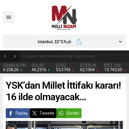
İstanbul,
22
°C
Açık
İran 2 ülkeyi birden vurdu
GRAM ALTIN
DOLAR
EURO
STERLİN
BIST 100
6.258,26
46,2316
53,5743
62,1064
13.743,50
YSK’dan Millet İttifakı kararı!
16 ilde olmayacak…
Paylaş
Tweetle
Gönder