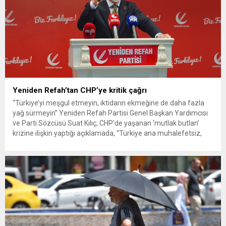
Yeniden Refah’tan CHP’ye kritik çağrı
“Türkiye’yi meşgul etmeyin, iktidarın ekmeğine de daha fazla
yağ sürmeyin” Yeniden Refah Partisi Genel Başkan Yardımcısı
ve Parti Sözcüsü Suat Kılıç, CHP’de yaşanan ‘mutlak butlan’
krizine ilişkin yaptığı açıklamada, “Türkiye ana muhalefetsiz,
ana muhalefet gündemsiz kalmamalıdır. Bir an önce anlaşın,
kurultay kararı alın, sorunun kaynağı değil, çözümün adresi
olun. Türkiye’yi...